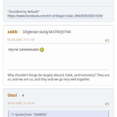
"Dissident by default!"
https://www.facebook.com/Art-of-Bojan-Vukic-396093920831839/
zakk
Očigledan slučaj RASTROJSTVA!
06-08-2008, 14:11:43
#2
звучи занимљиво
Why shouldn't things be largely absurd, futile, and transitory? They are
so, and we are so, and they and we go very well together.
Usul
4
06-08-2008, 16:39:39
#3
Quote from: "SVAROG"