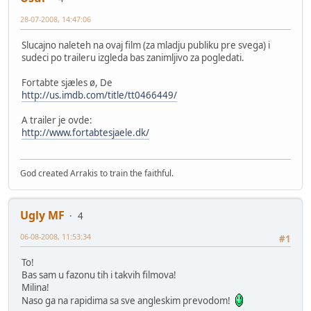
28-07-2008, 14:47:06
Slucajno naleteh na ovaj film (za mladju publiku pre svega) i
sudeci po traileru izgleda bas zanimljivo za pogledati.
Fortabte sjæles ø, De
http://us.imdb.com/title/tt0466449/
A trailer je ovde:
http://www.fortabtesjaele.dk/
God created Arrakis to train the faithful.
Ugly MF
4
06-08-2008, 11:53:34
#1
To!
Bas sam u fazonu tih i takvih filmova!
Milina!
Naso ga na rapidima sa sve angleskim prevodom!