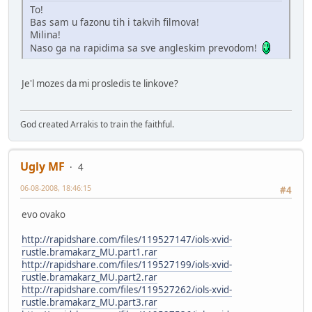
To!
Bas sam u fazonu tih i takvih filmova!
Milina!
Naso ga na rapidima sa sve angleskim prevodom!
Je'l mozes da mi prosledis te linkove?
God created Arrakis to train the faithful.
Ugly MF
4
06-08-2008, 18:46:15
#4
evo ovako
http://rapidshare.com/files/119527147/iols-xvid-
rustle.bramakarz_MU.part1.rar
http://rapidshare.com/files/119527199/iols-xvid-
rustle.bramakarz_MU.part2.rar
http://rapidshare.com/files/119527262/iols-xvid-
rustle.bramakarz_MU.part3.rar