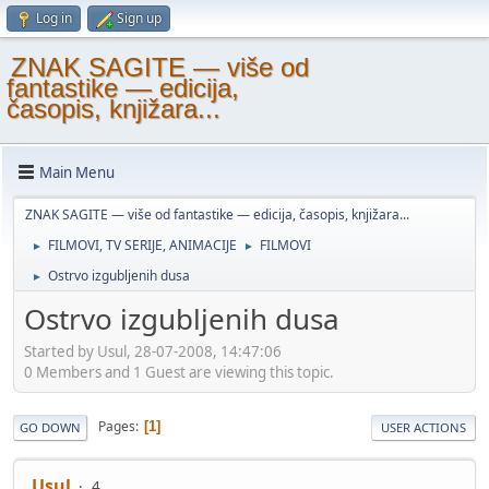
Log in
Sign up
ZNAK SAGITE — više od
fantastike — edicija,
časopis, knjižara...
Main Menu
ZNAK SAGITE — više od fantastike — edicija, časopis, knjižara...
FILMOVI, TV SERIJE, ANIMACIJE
FILMOVI
►
►
Ostrvo izgubljenih dusa
►
Ostrvo izgubljenih dusa
Started by Usul, 28-07-2008, 14:47:06
0 Members and 1 Guest are viewing this topic.
Pages
1
GO DOWN
USER ACTIONS
Usul
4