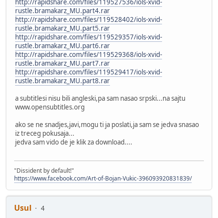
http://rapidshare.com/files/119527536/iols-xvid-
rustle.bramakarz_MU.part4.rar
http://rapidshare.com/files/119528402/iols-xvid-
rustle.bramakarz_MU.part5.rar
http://rapidshare.com/files/119529357/iols-xvid-
rustle.bramakarz_MU.part6.rar
http://rapidshare.com/files/119529368/iols-xvid-
rustle.bramakarz_MU.part7.rar
http://rapidshare.com/files/119529417/iols-xvid-
rustle.bramakarz_MU.part8.rar
a subtitlesi nisu bili angleski,pa sam nasao srpski...na sajtu
www.opensubtitles.org
ako se ne snadjes,javi,mogu ti ja poslati,ja sam se jedva snasao
iz treceg pokusaja...
jedva sam vido de je klik za download....
"Dissident by default!"
https://www.facebook.com/Art-of-Bojan-Vukic-396093920831839/
Usul
4