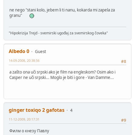
ne nego "stani kolo, jebem li ti nanu, kokarda mi zapela za
granu"
"Hipokrizija Trejd - svemirski ugođaj za svemirskog čoveka"
Albedo 0
Guest
14-09-2008, 20:38:56
#8
a zašto ona uči srpski ako je film na engleskom? Osim ako i
Casper ne uči srpski... Moglo je biti i gore - Van Damme...
ginger toxiqo 2 gafotas
4
11-12-2009, 20:17:31
#9
Филм о кнезу Павлу