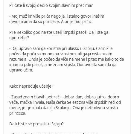
Pričate li svojoj deci o svojim slavnim precima?
- Moj muž im više priča nego ja, i stalno govori našim
devojčicama da su princeze. A on je moj princ.
Pre nekoliko godina ste uzeli i srpski pasoš. Da li ste ga
upotrebili?
- Da, upravo sam ga koristila pri ulasku u Srbiju. Carinik je
počeo da priča sa mnom na srpskom, ali ga ja ništa nisam
razumela. Onda je počeo da viče na mene i pitao me kako to da
imam srpski pasoš, a ne znam srpski. Odgovorila sam da ga
upravo učim.
Kako napreduje učenje?
- Zasad znam čitavih pet reči - dobar dan, dobro jutro, dobro
veče, mačka i hvala. Naša ćerka Selest zna više srpskih reči od
mene, jer je imala dadilju Srpkinju. Ona je definitivno srpska
princeza.
Da li biste se preselili u Srbiju?