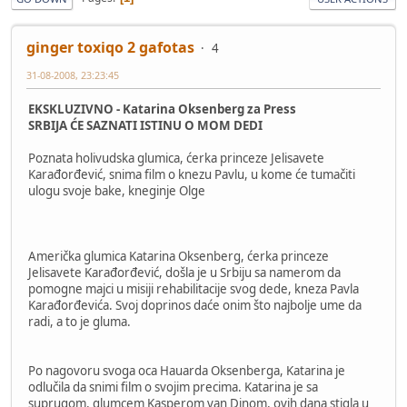
ginger toxiqo 2 gafotas
4
31-08-2008, 23:23:45
EKSKLUZIVNO - Katarina Oksenberg za Press
SRBIJA ĆE SAZNATI ISTINU O MOM DEDI
Poznata holivudska glumica, ćerka princeze Jelisavete
Karađorđević, snima film o knezu Pavlu, u kome će tumačiti
ulogu svoje bake, kneginje Olge
Američka glumica Katarina Oksenberg, ćerka princeze
Jelisavete Karađorđević, došla je u Srbiju sa namerom da
pomogne majci u misiji rehabilitacije svog dede, kneza Pavla
Karađorđevića. Svoj doprinos daće onim što najbolje ume da
radi, a to je gluma.
Po nagovoru svoga oca Hauarda Oksenberga, Katarina je
odlučila da snimi film o svojim precima. Katarina je sa
suprugom, glumcem Kasperom van Dinom, ovih dana stigla u