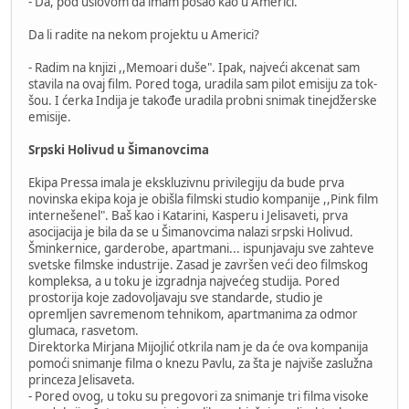
- Da, pod uslovom da imam posao kao u Americi.
Da li radite na nekom projektu u Americi?
- Radim na knjizi ,,Memoari duše". Ipak, najveći akcenat sam
stavila na ovaj film. Pored toga, uradila sam pilot emisiju za tok-
šou. I ćerka Indija je takođe uradila probni snimak tinejdžerske
emisije.
Srpski Holivud u Šimanovcima
Ekipa Pressa imala je ekskluzivnu privilegiju da bude prva
novinska ekipa koja je obišla filmski studio kompanije ,,Pink film
internešenel". Baš kao i Katarini, Kasperu i Jelisaveti, prva
asocijacija je bila da se u Šimanovcima nalazi srpski Holivud.
Šminkernice, garderobe, apartmani... ispunjavaju sve zahteve
svetske filmske industrije. Zasad je završen veći deo filmskog
kompleksa, a u toku je izgradnja najvećeg studija. Pored
prostorija koje zadovoljavaju sve standarde, studio je
opremljen savremenom tehnikom, apartmanima za odmor
glumaca, rasvetom.
Direktorka Mirjana Mijojlić otkrila nam je da će ova kompanija
pomoći snimanje filma o knezu Pavlu, za šta je najviše zaslužna
princeza Jelisaveta.
- Pored ovog, u toku su pregovori za snimanje tri filma visoke