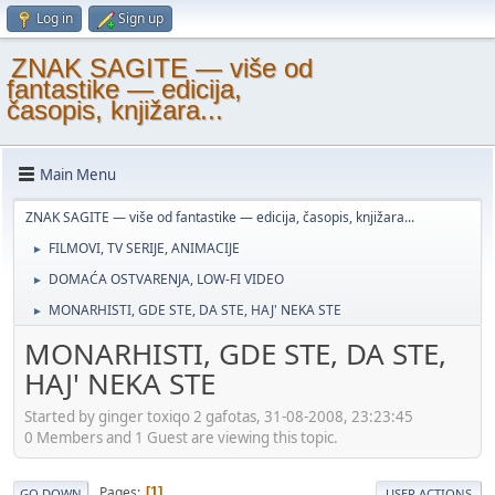
Log in
Sign up
ZNAK SAGITE — više od
fantastike — edicija,
časopis, knjižara...
Main Menu
ZNAK SAGITE — više od fantastike — edicija, časopis, knjižara...
FILMOVI, TV SERIJE, ANIMACIJE
►
DOMAĆA OSTVARENJA, LOW-FI VIDEO
►
MONARHISTI, GDE STE, DA STE, HAJ' NEKA STE
►
MONARHISTI, GDE STE, DA STE,
HAJ' NEKA STE
Started by ginger toxiqo 2 gafotas, 31-08-2008, 23:23:45
0 Members and 1 Guest are viewing this topic.
Pages
1
GO DOWN
USER ACTIONS