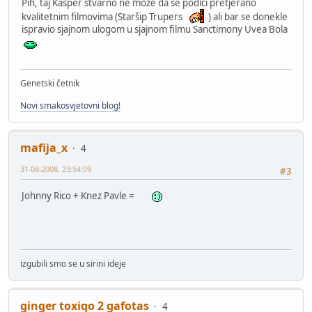
Pih, taj Kasper stvarno ne može da se podiči pretjerano
kvalitetnim filmovima (Staršip Trupers
) ali bar se donekle
ispravio sjajnom ulogom u sjajnom filmu Sanctimony Uvea Bola
Genetski četnik
Novi smakosvjetovni blog!
mafija_x
4
31-08-2008, 23:54:09
#3
Johnny Rico + Knez Pavle =
izgubili smo se u sirini ideje
ginger toxiqo 2 gafotas
4