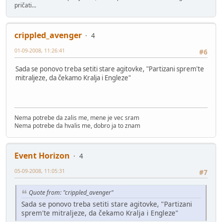
pričati...
crippled_avenger
4
01-09-2008, 11:26:41
#6
Sada se ponovo treba setiti stare agitovke, "Partizani sprem'te
mitraljeze, da čekamo Kralja i Engleze"
Nema potrebe da zalis me, mene je vec sram
Nema potrebe da hvalis me, dobro ja to znam
Event Horizon
4
05-09-2008, 11:05:31
#7
Quote from: "crippled_avenger"
Sada se ponovo treba setiti stare agitovke, "Partizani
sprem'te mitraljeze, da čekamo Kralja i Engleze"