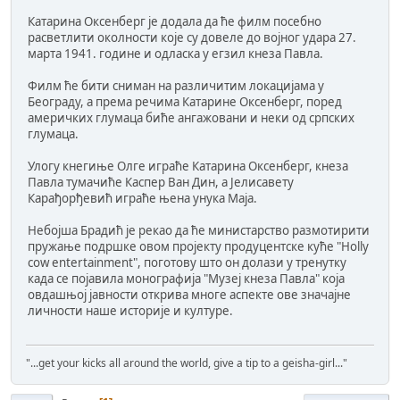
Катарина Оксенберг је додала да ће филм посебно
расветлити околности које су довеле до војног удара 27.
марта 1941. године и одласка у егзил кнеза Павла.
Филм ће бити сниман на различитим локацијама у
Београду, а према речима Катарине Оксенберг, поред
америчких глумаца биће ангажовани и неки од српских
глумаца.
Улогу кнегиње Олге играће Катарина Оксенберг, кнеза
Павла тумачиће Каспер Ван Дин, а Јелисавету
Карађорђевић играће њена унука Маја.
Небојша Брадић је рекао да ће министарство размотирити
пружање подршке овом пројекту продуцентске куће "Holly
cow entertainment", поготову што он долази у тренутку
када се појавила монографија "Музеј кнеза Павла" која
овдашњој јавности открива многе аспекте ове значајне
личности наше историје и културе.
"...get your kicks all around the world, give a tip to a geisha-girl..."