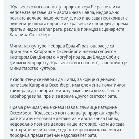
"Краљевско изгнанство" је пројекат који ће расветлити
непознате детаље из живота кнеза Павла, недовољно
познате делове наше историје, као и до сада неоткривене
чињенице односа европских краљевских породица према
претњи надолазећег рата, рекла је принцеза сценариста
Катарина Оксенберг.
Министар културе Небојша Брадић разговарао је са
принцезом Катарином Оксенберг и њеним супругом
Каспером Ван Дином о могућој подршци Владе Србије
филмском пројекту "Краљевско изгнанство", саопштило је
Министарство културе.
У саопштењу се наводи да филм, за који је сценарио
написала Катарина Оксенберг, има елементе политичког
трилера и да говори о животу намесника кнеза Павла
Карађорђевића, пре и за време Другог светског рата.
Према речима унуке кнеза Павла, глумице Катарине
Оксемберг, "Краљевско изгнанство" је пројекат који ће
расветлити непознате детаље из живота кнеза Павла,
недовољно познате делове наше историје, као и до сада
неоткривене чињенице односа европских краљевских
породица према претњи надолазећег рата.