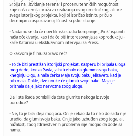
Srbiju na ,,izviđanje terena" i procenu tehničkih mogućnosti
koje naša zemlja pruža za realizaciju ovog umetničkog, ali pre
svega istorijskog projekta, koji bi ispričao istinitu priču o
decenijama osporavanoj ličnosti srpske istorije.
- Nadamo se da će novi filmski studio kompanije ,,Pink" ispuniti
naša očekivanja, kao i da će biti interesovanja za koprodukciju -
kaže Katarina u ekskluzivnom intervjuu za Press.
O kakvom je filmu zapravo reč?
-
To će biti prestižan istorijski projekat. Kasperu bi pripala uloga
mog dede, kneza Pavla, ja bi trebalo da glumim svoju baku,
kneginju Olgu, a naša ćerka Maja svoju baku Jelisavetu kad je
bila mala. Dakle, dve unuke će glumiti svoje bake. Maja je
priznala da je jako nervozna zbog uloge
.
Da li ste ikada pomislili da ćete glumite nekoga iz svoje
porodice?
- Ne, to je bila ideja mog oca. On je rekao da to niko do sada nije
uradio, da glumi svoju baku. On je jako uzbuđen zbog toga, ali,
nažalost, zbog zdravstvenih problema nije mogao da dođe sa
nama.