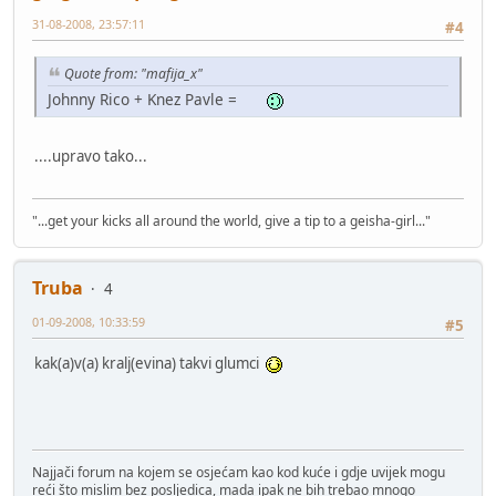
31-08-2008, 23:57:11
#4
Quote from: "mafija_x"
Johnny Rico + Knez Pavle =
....upravo tako...
"...get your kicks all around the world, give a tip to a geisha-girl..."
Truba
4
01-09-2008, 10:33:59
#5
kak(a)v(a) kralj(evina) takvi glumci
Najjači forum na kojem se osjećam kao kod kuće i gdje uvijek mogu
reći što mislim bez posljedica, mada ipak ne bih trebao mnogo