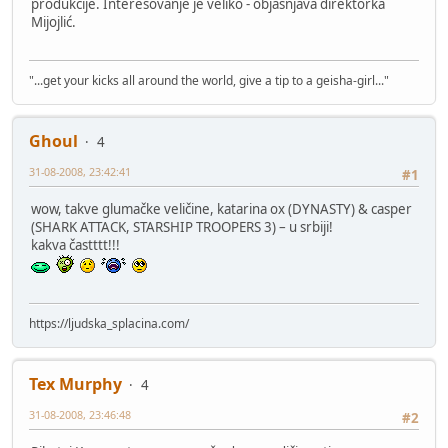
produkcije. Interesovanje je veliko - objašnjava direktorka
Mijojlić.
"...get your kicks all around the world, give a tip to a geisha-girl..."
Ghoul
4
31-08-2008, 23:42:41
#1
wow, takve glumačke veličine, katarina ox (DYNASTY) & casper
(SHARK ATTACK, STARSHIP TROOPERS 3) – u srbiji!
kakva častttt!!!
https://ljudska_splacina.com/
Tex Murphy
4
31-08-2008, 23:46:48
#2