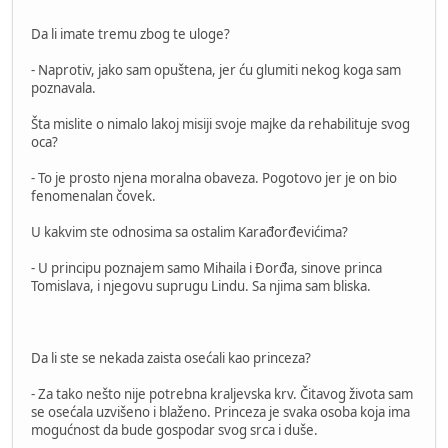
Da li imate tremu zbog te uloge?
- Naprotiv, jako sam opuštena, jer ću glumiti nekog koga sam
poznavala.
Šta mislite o nimalo lakoj misiji svoje majke da rehabilituje svog
oca?
- To je prosto njena moralna obaveza. Pogotovo jer je on bio
fenomenalan čovek.
U kakvim ste odnosima sa ostalim Karađorđevićima?
- U principu poznajem samo Mihaila i Đorđa, sinove princa
Tomislava, i njegovu suprugu Lindu. Sa njima sam bliska.
Da li ste se nekada zaista osećali kao princeza?
- Za tako nešto nije potrebna kraljevska krv. Čitavog života sam
se osećala uzvišeno i blaženo. Princeza je svaka osoba koja ima
mogućnost da bude gospodar svog srca i duše.