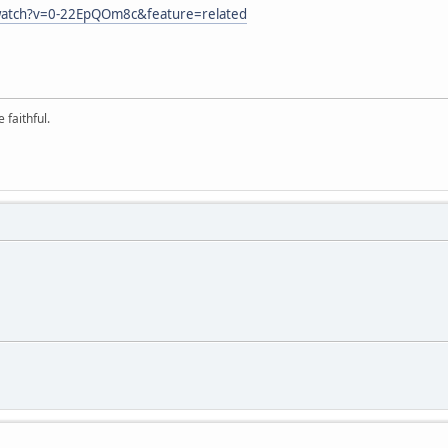
watch?v=0-22EpQOm8c&feature=related
 faithful.