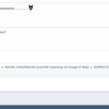
aaaaa..............
ke!!!
NAUKA I KVAZINAUKA (izvorište inspiracije za mnoga SF dela)
KOMPJUTER
►
►