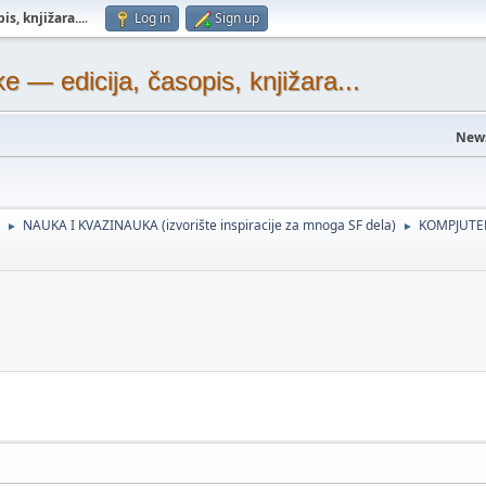
s, knjižara...
.
Log in
Sign up
— edicija, časopis, knjižara...
New
NAUKA I KVAZINAUKA (izvorište inspiracije za mnoga SF dela)
KOMPJUTER
►
►