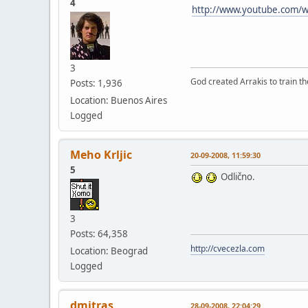
4
http://www.youtube.com/
3
God created Arrakis to train the
Posts: 1,936
Location: Buenos Aires
Logged
Meho Krljic
20-09-2008, 11:59:30
5
Odlično.
3
Posts: 64,358
http://cvecezla.com
Location: Beograd
Logged
dmitras
28-09-2008, 22:04:29