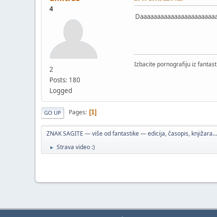
4
Daaaaaaaaaaaaaaaaaaaaaaaaaa
Izbacite pornografiju iz fantasti
2
Posts: 180
Logged
Pages
1
GO UP
ZNAK SAGITE — više od fantastike — edicija, časopis, knjižara...
Strava video :)
►