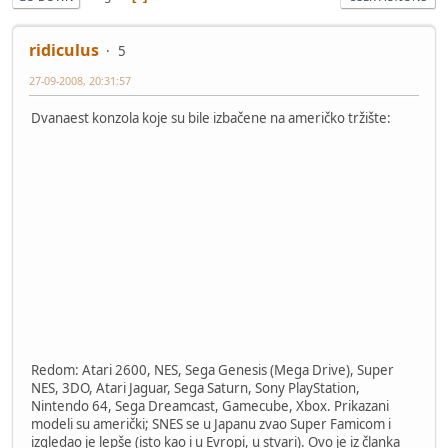
ridiculus
5
27-09-2008, 20:31:57
Dvanaest konzola koje su bile izbačene na američko tržište:
Redom: Atari 2600, NES, Sega Genesis (Mega Drive), Super
NES, 3DO, Atari Jaguar, Sega Saturn, Sony PlayStation,
Nintendo 64, Sega Dreamcast, Gamecube, Xbox. Prikazani
modeli su američki; SNES se u Japanu zvao Super Famicom i
izgledao je lepše (isto kao i u Evropi, u stvari). Ovo je iz članka