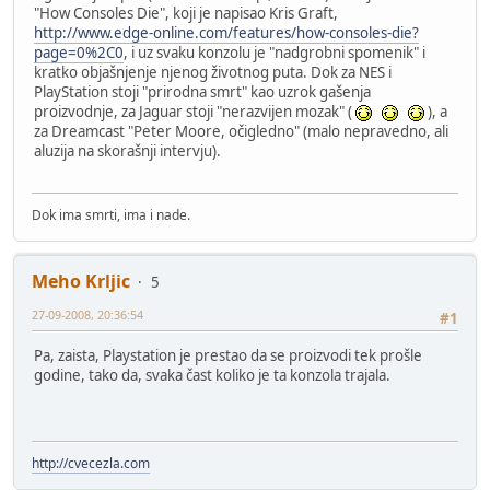
"How Consoles Die", koji je napisao Kris Graft,
http://www.edge-online.com/features/how-consoles-die?
page=0%2C0
, i uz svaku konzolu je "nadgrobni spomenik" i
kratko objašnjenje njenog životnog puta. Dok za NES i
PlayStation stoji "prirodna smrt" kao uzrok gašenja
proizvodnje, za Jaguar stoji "nerazvijen mozak" (
), a
za Dreamcast "Peter Moore, očigledno" (malo nepravedno, ali
aluzija na skorašnji intervju).
Dok ima smrti, ima i nade.
Meho Krljic
5
27-09-2008, 20:36:54
#1
Pa, zaista, Playstation je prestao da se proizvodi tek prošle
godine, tako da, svaka čast koliko je ta konzola trajala.
http://cvecezla.com