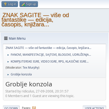
Log in
Sign up
ZNAK SAGITE — više od
fantastike — edicija,
časopis, knjižara...
Main Menu
ZNAK SAGITE — više od fantastike — edicija, časopis, knjižara...
FANOVI, MANIFESTACIJE, SAJTOVI, BLOGOVI, UDRUŽENJA...
►
KOMPJUTERSKE IGRE, VIDEO IGRE, RPG, KLASIČNE IGRE...
►
(Moderator:
Tex Murphy
)
Groblje konzola
►
Groblje konzola
Started by ridiculus, 27-09-2008, 20:31:57
0 Members and 1 Guest are viewing this topic.
Pages
1
GO DOWN
USER ACTIONS