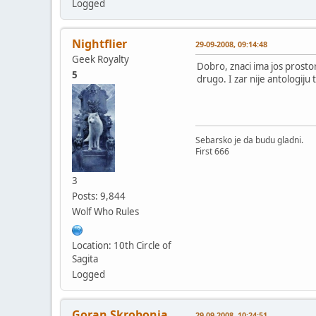
Logged
Nightflier
29-09-2008, 09:14:48
Geek Royalty
Dobro, znaci ima jos prostor
5
drugo. I zar nije antologiju
Sebarsko je da budu gladni.
First 666
3
Posts: 9,844
Wolf Who Rules
Location: 10th Circle of
Sagita
Logged
Goran Skrobonja
29-09-2008, 10:24:51