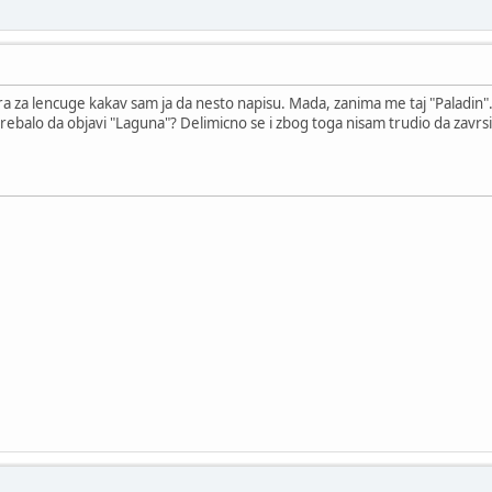
a za lencuge kakav sam ja da nesto napisu. Mada, zanima me taj "Paladin". Je
 trebalo da objavi "Laguna"? Delimicno se i zbog toga nisam trudio da zavr