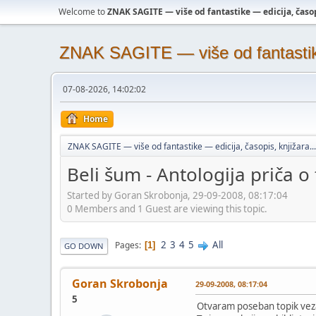
Welcome to
ZNAK SAGITE — više od fantastike — edicija, časopi
ZNAK SAGITE — više od fantastike 
07-08-2026, 14:02:02
Home
ZNAK SAGITE — više od fantastike — edicija, časopis, knjižara...
Beli šum - Antologija priča o t
Started by Goran Skrobonja, 29-09-2008, 08:17:04
0 Members and 1 Guest are viewing this topic.
2
3
4
5
All
Pages
1
GO DOWN
Goran Skrobonja
29-09-2008, 08:17:04
5
Otvaram poseban topik vezan