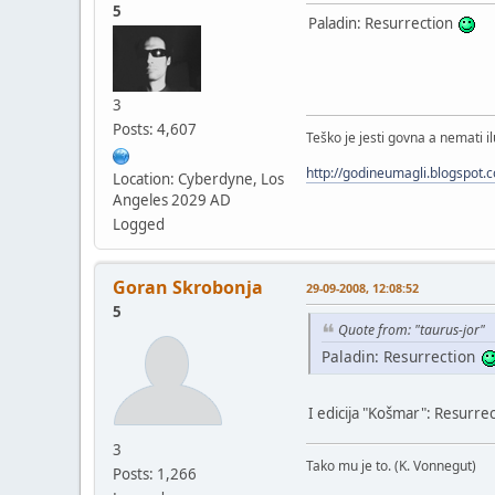
5
Paladin: Resurrection
3
Posts: 4,607
Teško je jesti govna a nemati il
http://godineumagli.blogspot.
Location: Cyberdyne, Los
Angeles 2029 AD
Logged
Goran Skrobonja
29-09-2008, 12:08:52
5
Quote from: "taurus-jor"
Paladin: Resurrection
I edicija "Košmar": Resurrec
3
Tako mu je to. (K. Vonnegut)
Posts: 1,266