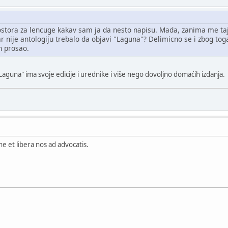
stora za lencuge kakav sam ja da nesto napisu. Mada, zanima me taj "Pa
r nije antologiju trebalo da objavi "Laguna"? Delimicno se i zbog to
h prosao.
Laguna" ima svoje edicije i urednike i više nego dovoljno domaćih izdanja.
e et libera nos ad advocatis.