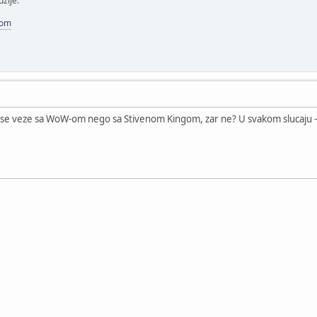
uzije.
com
ise veze sa WoW-om nego sa Stivenom Kingom, zar ne? U svakom slucaju - p