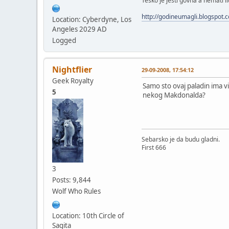
Teško je jesti govna a nemati il
http://godineumagli.blogspot.
Location: Cyberdyne, Los
Angeles 2029 AD
Logged
Nightflier
29-09-2008, 17:54:12
Geek Royalty
Samo sto ovaj paladin ima v
5
nekog Makdonalda?
Sebarsko je da budu gladni.
First 666
3
Posts: 9,844
Wolf Who Rules
Location: 10th Circle of
Sagita