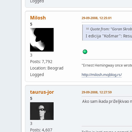
Logged
Milosh
29-09-2008, 12:25:01
5
Quote from: "Goran Skrob
I edicija "Košmar": Resu
3
Posts: 7,792
"Ernest Hemingway once wrote: "
Location: Beograd
Logged
http://milosh.mojblog.rs/
taurus-jor
29-09-2008, 12:27:59
5
Ako sam ikada priželjkivao n
3
Posts: 4,607