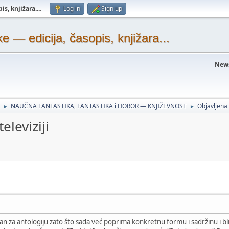
s, knjižara...
.
Log in
Sign up
— edicija, časopis, knjižara...
New
NAUČNA FANTASTIKA, FANTASTIKA i HOROR — KNJIŽEVNOST
Objavljen
►
►
eleviziji
 za antologiju zato što sada već poprima konkretnu formu i sadržinu i bliži