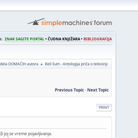
s:
ZNAK SAGITE PORTAL
• ČUDNA KNJIŽARA •
BIBLIOGRAFIJA
a dela DOMAĆIH autora
Beli šum - Antologija priča o televiziji
►
Previous Topic
-
Next Topic
PRINT
 joj se vreme pojavljivanja.