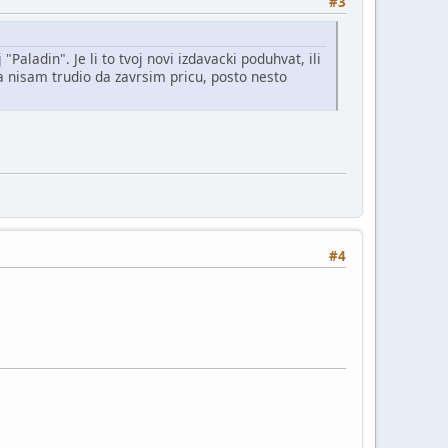
#3
ladin". Je li to tvoj novi izdavacki poduhvat, ili
ga nisam trudio da zavrsim pricu, posto nesto
#4