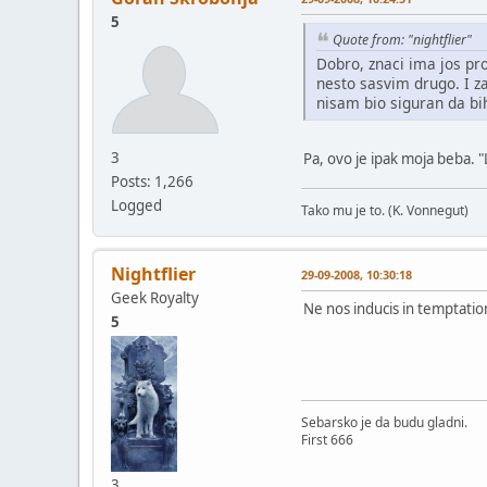
5
Quote from: "nightflier"
Dobro, znaci ima jos pro
nesto sasvim drugo. I za
nisam bio siguran da bi
3
Pa, ovo je ipak moja beba. "
Posts: 1,266
Logged
Tako mu je to. (K. Vonnegut)
Nightflier
29-09-2008, 10:30:18
Geek Royalty
Ne nos inducis in temptation
5
Sebarsko je da budu gladni.
First 666
3