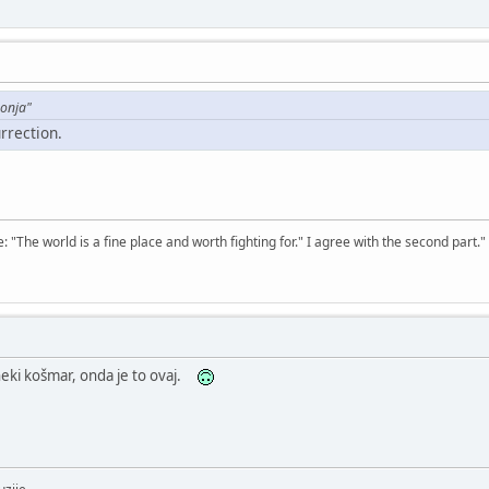
onja"
rrection.
The world is a fine place and worth fighting for." I agree with the second part."
eki košmar, onda je to ovaj.