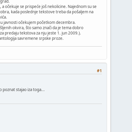
ograd.
, a očekuje se prispeće još nekolicine. Najednom su se
oktobra, kada poslednje tekstove treba da pošaljem na
ića.
ige u javnosti očekujem početkom decembra.
išljenih okvira, što samo znači da je tema dobro
 predaju tekstova za nju jeste 1. jun 2009.).
ih antologija savremene srpske proze.
#1
 poznat stajao iza toga...