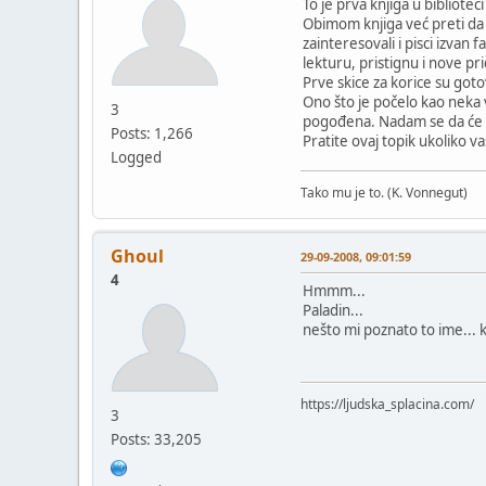
To je prva knjiga u bibliote
Obimom knjiga već preti da 
zainteresovali i pisci izva
lekturu, pristignu i nove p
Prve skice za korice su got
Ono što je počelo kao neka v
3
pogođena. Nadam se da će ta
Posts: 1,266
Pratite ovaj topik ukoliko v
Logged
Tako mu je to. (K. Vonnegut)
Ghoul
29-09-2008, 09:01:59
4
Hmmm...
Paladin...
nešto mi poznato to ime... k
https://ljudska_splacina.com/
3
Posts: 33,205