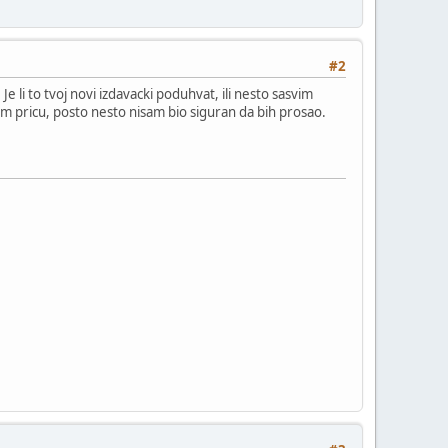
#2
 li to tvoj novi izdavacki poduhvat, ili nesto sasvim
sim pricu, posto nesto nisam bio siguran da bih prosao.