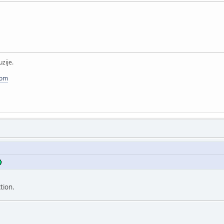
uzije.
com
tion.