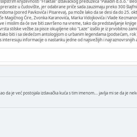
ci slipstrim književnosti "Fraktali" izdavačkog preduzeća "Paladin d.o.o." Be
preraste u čudovište, jer odabrane priče sada zauzimaju preko 300 šlajfni
n fandoma (pored Pavkovića i Pisareva), pa može lako da se desi da do 25. 
riče Magičnog Ćire, Zvonka Karanovića, Marka Vidojkovića i Vlade Kecmanov
ove i mislim da će sve biti završeno na vreme, tako da predstavljanje knj
rsta stilske vežbe za pisce okupljene oko "Laze" izašlo je iz prvobitno zam
ko biti i sa sledećom antologijom o urbanim legendama (podsećam, rok za
as interesuju informacije o nastanku jedne od najsvežijih i najraznovrsnij
ao da je već postojala izdavačka kuća s tim imenom... javlja mi se da je neko