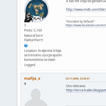
A bas me volja da gledam,k
http://www.imdb.com/title
"Dissident by default!"
3
https://www.facebook.com/Art
Posts: 5,160
Natural born
FlatEarther!!!
Location: Kraljevina Srbija
sa trenutno uzurpirajućim
komunistima na vlasti
Logged
mafija_x
22-11-2008, 23:20:41
4
Ovo obecava:
http://terra-trailer.blogspo