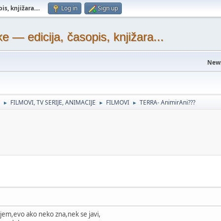
s, knjižara...
.
Log in
Sign up
— edicija, časopis, knjižara...
New
FILMOVI, TV SERIJE, ANIMACIJE
FILMOVI
TERRA- AnimirAni???
►
►
►
jem,evo ako neko zna,nek se javi,