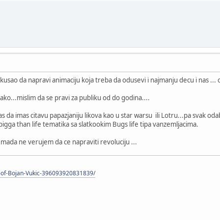
kusao da napravi animaciju koja treba da odusevi i najmanju decu i nas ... 
tako...mislim da se pravi za publiku od do godina....
as da imas citavu papazjaniju likova kao u star warsu ili Lotru...pa svak oda
bigga than life tematika sa slatkookim Bugs life tipa vanzemljacima.
,mada ne verujem da ce napraviti revoluciju ...
-of-Bojan-Vukic-396093920831839/