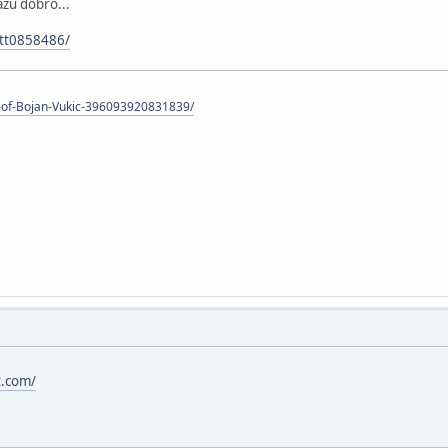
azu dobro...
/tt0858486/
-of-Bojan-Vukic-396093920831839/
t.com/