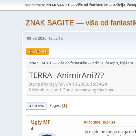
Welcome to
ZNAK SAGITE — više od fantastike — edicija, časopi
ZNAK SAGITE — više od fantastike 
09-08-2026, 12:52:15
Home
ZNAK SAGITE — više od fantastike — edicija, časopis, knjižara...
TERRA- AnimirAni???
Started by Ugly MF, 04-10-2008, 15:54:24
0 Members and 1 Guest are viewing this topic.
Pages
1
GO DOWN
Ugly MF
04-10-2008, 15:54:24
4
Ja nigde ne mogu da ga nad