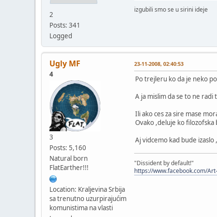
izgubili smo se u sirini ideje
2
Posts: 341
Logged
Ugly MF
23-11-2008, 02:40:53
4
Po trejleru ko da je neko po
A ja mislim da se to ne radi 
Ili ako ces za sire mase mor
Ovako ,deluje ko filozofska 
3
Aj vidcemo kad bude izaslo 
Posts: 5,160
Natural born
"Dissident by default!"
FlatEarther!!!
https://www.facebook.com/Art
Location: Kraljevina Srbija
sa trenutno uzurpirajućim
komunistima na vlasti