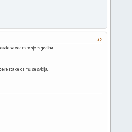
#2
ostale sa vecim brojem godina....
bere sta ce da mu se svidja...