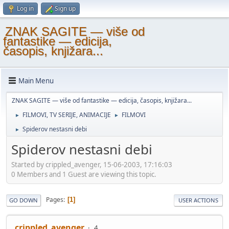
Log in
Sign up
ZNAK SAGITE — više od
fantastike — edicija,
časopis, knjižara...
Main Menu
ZNAK SAGITE — više od fantastike — edicija, časopis, knjižara...
FILMOVI, TV SERIJE, ANIMACIJE
FILMOVI
►
►
Spiderov nestasni debi
►
Spiderov nestasni debi
Started by crippled_avenger, 15-06-2003, 17:16:03
0 Members and 1 Guest are viewing this topic.
Pages
1
GO DOWN
USER ACTIONS
crippled_avenger
4