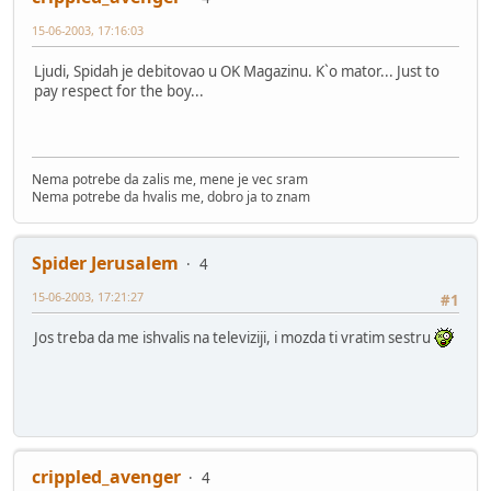
15-06-2003, 17:16:03
Ljudi, Spidah je debitovao u OK Magazinu. K`o mator... Just to
pay respect for the boy...
Nema potrebe da zalis me, mene je vec sram
Nema potrebe da hvalis me, dobro ja to znam
Spider Jerusalem
4
15-06-2003, 17:21:27
#1
Jos treba da me ishvalis na televiziji, i mozda ti vratim sestru
crippled_avenger
4