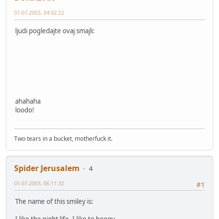
01-07-2003, 04:02:22
ljudi pogledajte ovaj smajli:
ahahaha
loodo!
Two tears in a bucket, motherfuck it.
Spider Jerusalem
4
01-07-2003, 06:11:32
#1
The name of this smiley is: