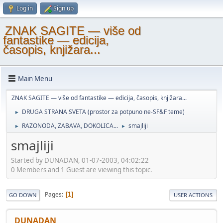
Log in
Sign up
ZNAK SAGITE — više od
fantastike — edicija,
časopis, knjižara...
Main Menu
ZNAK SAGITE — više od fantastike — edicija, časopis, knjižara...
DRUGA STRANA SVETA (prostor za potpuno ne-SF&F teme)
►
RAZONODA, ZABAVA, DOKOLICA...
smajliji
►
►
smajliji
Started by DUNADAN, 01-07-2003, 04:02:22
0 Members and 1 Guest are viewing this topic.
Pages
1
GO DOWN
USER ACTIONS
DUNADAN