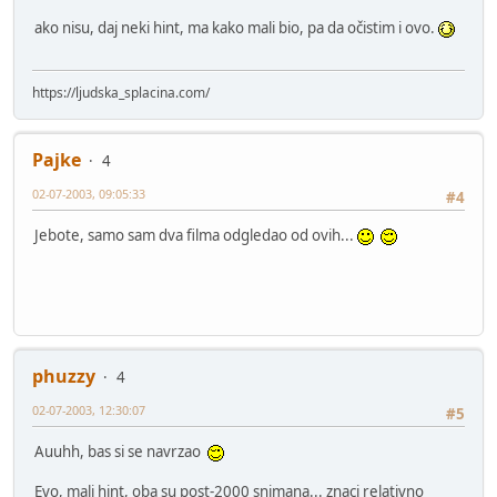
ako nisu, daj neki hint, ma kako mali bio, pa da očistim i ovo.
https://ljudska_splacina.com/
Pajke
4
02-07-2003, 09:05:33
#4
Jebote, samo sam dva filma odgledao od ovih...
phuzzy
4
02-07-2003, 12:30:07
#5
Auuhh, bas si se navrzao
Evo, mali hint, oba su post-2000 snimana... znaci relativno