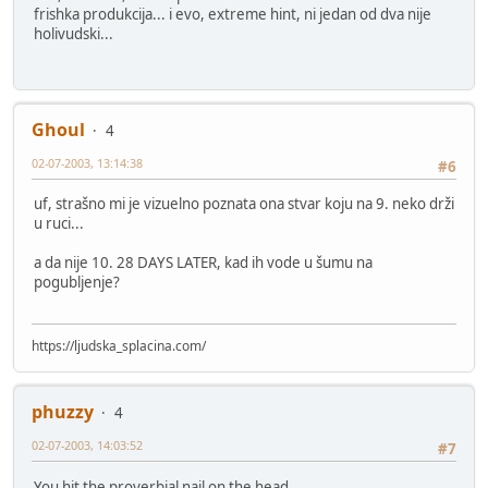
frishka produkcija... i evo, extreme hint, ni jedan od dva nije
holivudski...
Ghoul
4
02-07-2003, 13:14:38
#6
uf, strašno mi je vizuelno poznata ona stvar koju na 9. neko drži
u ruci...
a da nije 10. 28 DAYS LATER, kad ih vode u šumu na
pogubljenje?
https://ljudska_splacina.com/
phuzzy
4
02-07-2003, 14:03:52
#7
You hit the proverbial nail on the head.