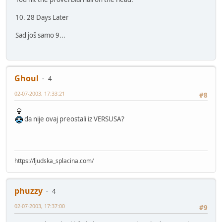
10. 28 Days Later
Sad još samo 9...
Ghoul
4
02-07-2003, 17:33:21
#8
da nije ovaj preostali iz VERSUSA?
https://ljudska_splacina.com/
phuzzy
4
02-07-2003, 17:37:00
#9