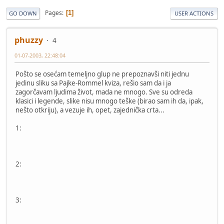
Pages
1
GO DOWN
USER ACTIONS
phuzzy
4
01-07-2003, 22:48:04
Pošto se osećam temeljno glup ne prepoznavši niti jednu
jedinu sliku sa Pajke-Rommel kviza, rešio sam da i ja
zagorčavam ljudima život, mada ne mnogo. Sve su odreda
klasici i legende, slike nisu mnogo teške (birao sam ih da, ipak,
nešto otkriju), a vezuje ih, opet, zajednička crta...
1:
2:
3: