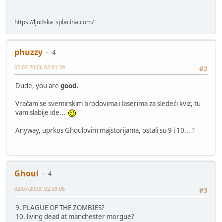
https://ljudska_splacina.com/
phuzzy
4
02-07-2003, 02:01:39
#2
Dude, you are
good.
Vraćam se svemirskim brodovima i laserima za sledeći kviz, tu
vam slabije ide...
Anyway, uprkos Ghoulovim majstorijama, ostali su 9 i 10... ?
Ghoul
4
02-07-2003, 02:39:05
#3
9. PLAGUE OF THE ZOMBIES?
10. living dead at manchester morgue?