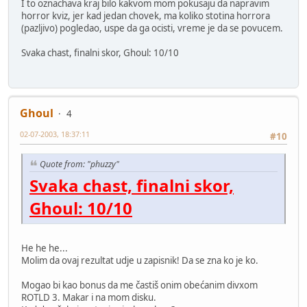
I to oznachava kraj bilo kakvom mom pokusaju da napravim
horror kviz, jer kad jedan chovek, ma koliko stotina horrora
(pazljivo) pogledao, uspe da ga ocisti, vreme je da se povucem.
Svaka chast, finalni skor, Ghoul: 10/10
Ghoul
4
02-07-2003, 18:37:11
#10
Quote from: "phuzzy"
Svaka chast, finalni skor,
Ghoul: 10/10
He he he...
Molim da ovaj rezultat udje u zapisnik! Da se zna ko je ko.
Mogao bi kao bonus da me častiš onim obećanim divxom
ROTLD 3. Makar i na mom disku.