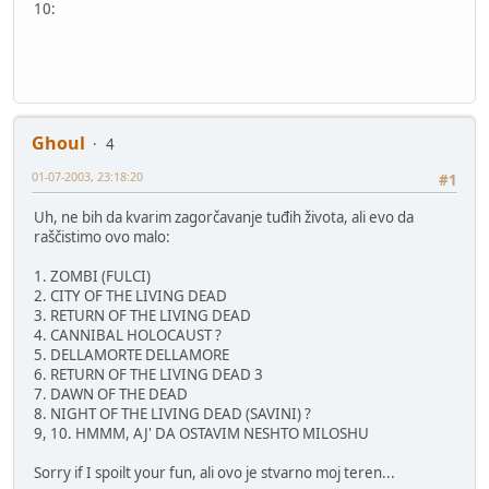
10:
Ghoul
4
01-07-2003, 23:18:20
#1
Uh, ne bih da kvarim zagorčavanje tuđih života, ali evo da
raščistimo ovo malo:
1. ZOMBI (FULCI)
2. CITY OF THE LIVING DEAD
3. RETURN OF THE LIVING DEAD
4. CANNIBAL HOLOCAUST ?
5. DELLAMORTE DELLAMORE
6. RETURN OF THE LIVING DEAD 3
7. DAWN OF THE DEAD
8. NIGHT OF THE LIVING DEAD (SAVINI) ?
9, 10. HMMM, AJ' DA OSTAVIM NESHTO MILOSHU
Sorry if I spoilt your fun, ali ovo je stvarno moj teren...