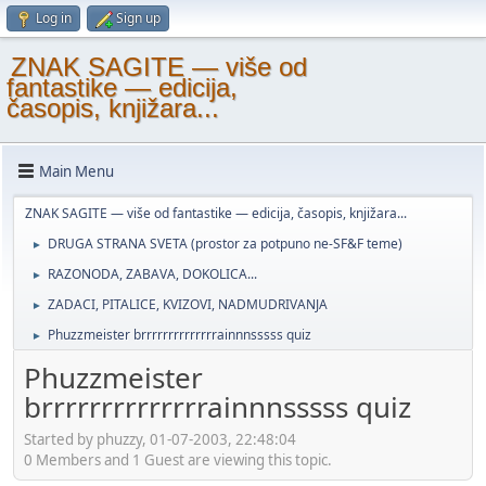
Log in
Sign up
ZNAK SAGITE — više od
fantastike — edicija,
časopis, knjižara...
Main Menu
ZNAK SAGITE — više od fantastike — edicija, časopis, knjižara...
DRUGA STRANA SVETA (prostor za potpuno ne-SF&F teme)
►
RAZONODA, ZABAVA, DOKOLICA...
►
ZADACI, PITALICE, KVIZOVI, NADMUDRIVANJA
►
Phuzzmeister brrrrrrrrrrrrrrainnnsssss quiz
►
Phuzzmeister
brrrrrrrrrrrrrrainnnsssss quiz
Started by phuzzy, 01-07-2003, 22:48:04
0 Members and 1 Guest are viewing this topic.