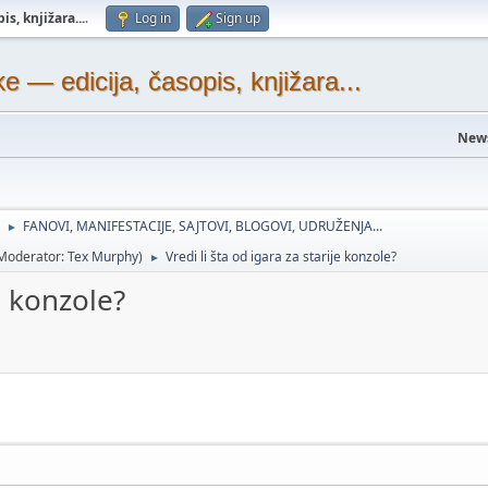
s, knjižara...
.
Log in
Sign up
— edicija, časopis, knjižara...
New
FANOVI, MANIFESTACIJE, SAJTOVI, BLOGOVI, UDRUŽENJA...
►
Moderator:
Tex Murphy
)
Vredi li šta od igara za starije konzole?
►
je konzole?