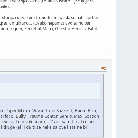
am ti nabrojao samo (retail i WiiWare) igre koje su
pale).
tlu istoriju i u svakom trenutku mogu da se nabroje bar
 igrati emulirano... (Ovako napamet evo samo par
Chrono Trigger, Secret of Mana, Gunstar Heroes, Fatal
#5
per Paper Mario, Wario Land Shake It, Boom Blox,
carface, Bully, Trauma Center, Sam & Max: Season
u virtual console igara... Ovde sam ti nabrojao
druge (ali i da ti se neke sa ove liste ne bi