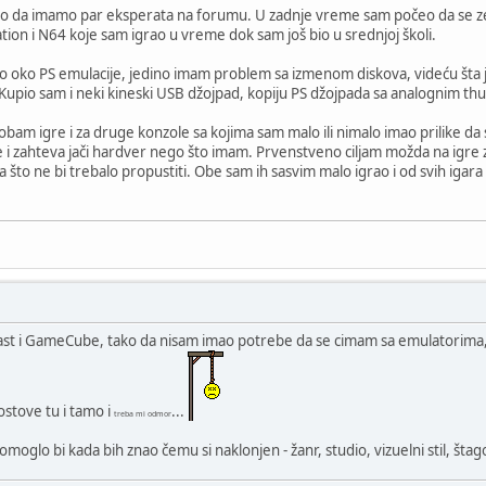
o da imamo par eksperata na forumu. U zadnje vreme sam počeo da se ze
tion i N64 koje sam igrao u vreme dok sam još bio u srednjoj školi.
o oko PS emulacije, jedino imam problem sa izmenom diskova, videću šta j
upio sam i neki kineski USB džojpad, kopiju PS džojpada sa analognim thu
bam igre i za druge konzole sa kojima sam malo ili nimalo imao prilike da 
 i zahteva jači hardver nego što imam. Prvenstveno ciljam možda na igre 
što ne bi trebalo propustiti. Obe sam ih sasvim malo igrao i od svih igara 
ast i GameCube, tako da nisam imao potrebe da se cimam sa emulatorima, o
stove tu i tamo i
...
treba mi odmor
oglo bi kada bih znao čemu si naklonjen - žanr, studio, vizuelni stil, štag