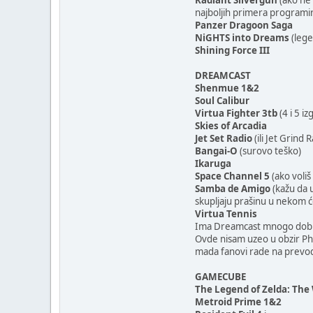
Radiant Silvergun
(ako ne 
najboljih primera programir
Panzer Dragoon Saga
NiGHTS into Dreams
(lege
Shining Force III
DREAMCAST
Shenmue 1&2
Soul Calibur
Virtua Fighter 3tb
(4 i 5 i
Skies of Arcadia
Jet Set Radio
(ili Jet Grind
Bangai-O
(surovo teško)
Ikaruga
Space Channel 5
(ako voliš
Samba de Amigo
(kažu da u
skupljaju prašinu u nekom 
Virtua Tennis
Ima Dreamcast mnogo dobrih vo
Ovde nisam uzeo u obzir Phan
mada fanovi rade na prevo
GAMECUBE
The Legend of Zelda: Th
Metroid Prime 1&2