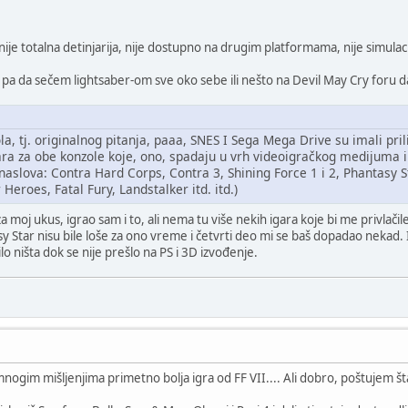
ije totalna detinjarija, nije dostupno na drugim platformama, nije simulacij
rs pa da sečem lightsaber-om sve oko sebe ili nešto na Devil May Cry foru
zola, tj. originalnog pitanja, paaa, SNES I Sega Mega Drive su imali pr
ara za obe konzole koje, ono, spadaju u vrh videoigračkog medijuma i
lova: Contra Hard Corps, Contra 3, Shining Force 1 i 2, Phantasy Star
Heroes, Fatal Fury, Landstalker itd. itd.)
 moj ukus, igrao sam i to, ali nema tu više nekih igara koje bi me privlači
sy Star nisu bile loše za ono vreme i četvrti deo mi se baš dopadao nekad.
 bilo ništa dok se nije prešlo na PS i 3D izvođenje.
mnogim mišljenjima primetno bolja igra od FF VII.... Ali dobro, poštujem š