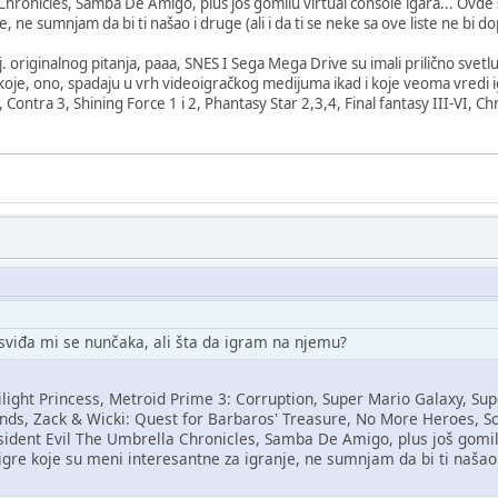
hronicles, Samba De Amigo, plus još gomilu virtual console igara... Ovde s
 ne sumnjam da bi ti našao i druge (ali i da ti se neke sa ove liste ne bi do
, tj. originalnog pitanja, paaa, SNES I Sega Mega Drive su imali prilično sve
koje, ono, spadaju u vrh videoigračkog medijuma ikad i koje veoma vredi
Contra 3, Shining Force 1 i 2, Phantasy Star 2,3,4, Final fantasy III-VI, 
 sviđa mi se nunčaka, ali šta da igram na njemu?
light Princess, Metroid Prime 3: Corruption, Super Mario Galaxy, Su
nds, Zack & Wicki: Quest for Barbaros' Treasure, No More Heroes, S
esident Evil The Umbrella Chronicles, Samba De Amigo, plus još gomil
igre koje su meni interesantne za igranje, ne sumnjam da bi ti našao i 