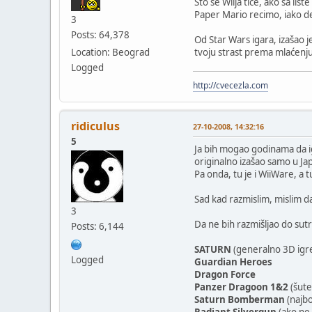
Što se Wiija tiče, ako sa lis
Paper Mario recimo, iako de
3
Posts: 64,378
Od Star Wars igara, izašao 
Location: Beograd
tvoju strast prema mlaćenj
Logged
http://cvecezla.com
ridiculus
27-10-2008, 14:32:16
5
Ja bih mogao godinama da 
originalno izašao samo u Jap
Pa onda, tu je i WiiWare, a t
Sad kad razmislim, mislim d
3
Da ne bih razmišljao do sut
Posts: 6,144
SATURN
(generalno 3D igre
Logged
Guardian Heroes
Dragon Force
Panzer Dragoon 1&2
(šute
Saturn Bomberman
(najbo