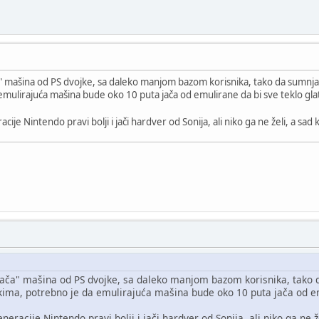
mašina od PS dvojke, sa daleko manjom bazom korisnika, tako da sumnjam 
mulirajuća mašina bude oko 10 puta jača od emulirane da bi sve teklo gla
cije Nintendo pravi bolji i jači hardver od Sonija, ali niko ga ne želi, a sad 
ača" mašina od PS dvojke, sa daleko manjom bazom korisnika, tako d
ekima, potrebno je da emulirajuća mašina bude oko 10 puta jača od em
neracije Nintendo pravi bolji i jači hardver od Sonija, ali niko ga ne že