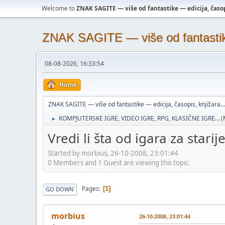
Welcome to
ZNAK SAGITE — više od fantastike — edicija, časopi
ZNAK SAGITE — više od fantastike 
08-08-2026, 16:33:54
Home
ZNAK SAGITE — više od fantastike — edicija, časopis, knjižara...
KOMPJUTERSKE IGRE, VIDEO IGRE, RPG, KLASIČNE IGRE...
(
►
Vredi li šta od igara za stari
Started by morbius, 26-10-2008, 23:01:44
0 Members and 1 Guest are viewing this topic.
Pages
1
GO DOWN
morbius
26-10-2008, 23:01:44