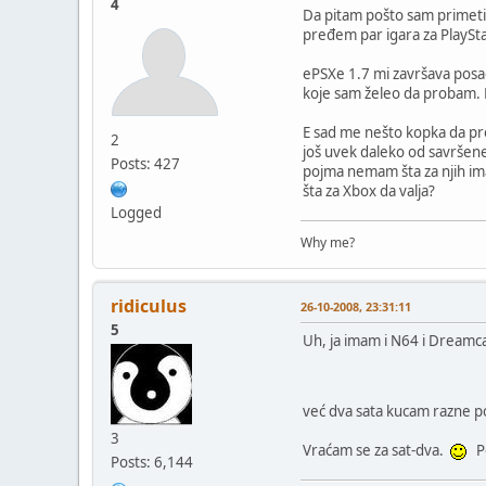
4
Da pitam pošto sam primeti
pređem par igara za PlaySta
ePSXe 1.7 mi završava posa
koje sam želeo da probam. K
E sad me nešto kopka da pro
2
još uvek daleko od savršene
Posts: 427
pojma nemam šta za njih ima 
šta za Xbox da valja?
Logged
Why me?
ridiculus
26-10-2008, 23:31:11
5
Uh, ja imam i N64 i Dreamc
već dva sata kucam razne po
3
Vraćam se za sat-dva.
Pom
Posts: 6,144