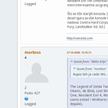
Resident Evil The Umbrella C
Logged
meni interesantne za igranje,
Što se tiče starijih konzola
deset igara za obe konzole 
naslova: Contra Hard Corps, 
Fury, Landstalker itd. itd.)
http://cvecezla.com
morbius
27-10-2008, 13:35:31
4
Quote from: "Meho Krljic"
Quote from: "morbius"
Kupio bih ja rado Wii,
The Legend of Zelda Twi
2
Okami, de Blob, Lost Wi
Posts: 427
One, Resident Evil 4, R
samo (retail i WiiWare) 
dopale).
Logged