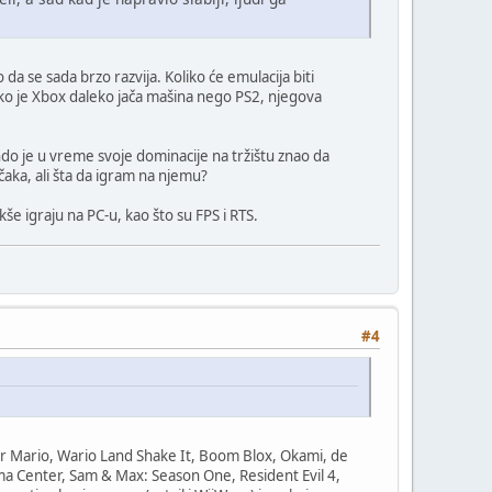
a se sada brzo razvija. Koliko će emulacija biti
ako je Xbox daleko jača mašina nego PS2, njegova
tendo je u vreme svoje dominacije na tržištu znao da
čaka, ali šta da igram na njemu?
kše igraju na PC-u, kao što su FPS i RTS.
#4
er Mario, Wario Land Shake It, Boom Blox, Okami, de
ma Center, Sam & Max: Season One, Resident Evil 4,