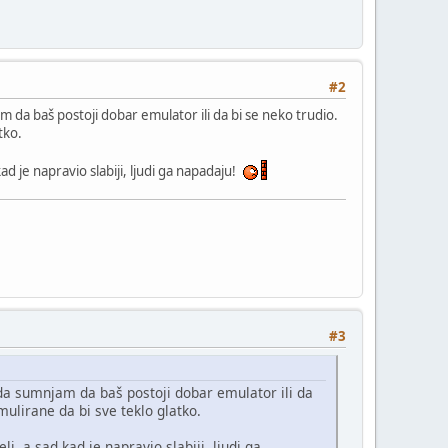
#2
da baš postoji dobar emulator ili da bi se neko trudio.
tko.
kad je napravio slabiji, ljudi ga napadaju!
#3
a sumnjam da baš postoji dobar emulator ili da
ulirane da bi sve teklo glatko.
li, a sad kad je napravio slabiji, ljudi ga