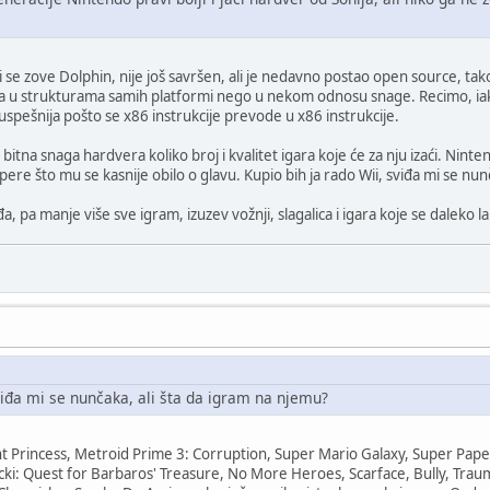
e zove Dolphin, nije još savršen, ali je nedavno postao open source, tako d
lika u strukturama samih platformi nego u nekom odnosu snage. Recimo, i
uspešnija pošto se x86 instrukcije prevode u x86 instrukcije.
 bitna snaga hardvera koliko broj i kvalitet igara koje će za nju izaći. Nin
ere što mu se kasnije obilo o glavu. Kupio bih ja rado Wii, sviđa mi se nun
a, pa manje više sve igram, izuzev vožnji, slagalica i igara koje se daleko la
viđa mi se nunčaka, ali šta da igram na njemu?
ht Princess, Metroid Prime 3: Corruption, Super Mario Galaxy, Super Pap
cki: Quest for Barbaros' Treasure, No More Heroes, Scarface, Bully, Trau