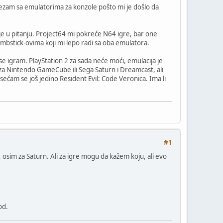
zam sa emulatorima za konzole pošto mi je došlo da
e u pitanju. Project64 mi pokreće N64 igre, bar one
mbstick-ovima koji mi lepo radi sa oba emulatora.
se igram. PlayStation 2 za sada neće moći, emulacija je
za Nintendo GameCube ili Sega Saturn i Dreamcast, ali
sećam se još jedino Resident Evil: Code Veronica. Ima li
#1
sim za Saturn. Ali za igre mogu da kažem koju, ali evo
od.