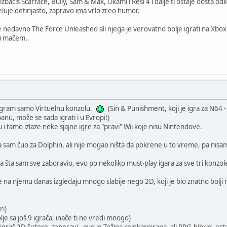
te izbaciš Scarface, Bully, Sam & Max, Okami i Resi 4 i dalje ti ostaje dosta od
luje detinjasto, zapravo ima vrlo zreo humor.
je nedavno The Force Unleashed ali njega je verovatno bolje igrati na Xbo
u mačem..
igram samo Virtuelnu konzolu.
(Sin & Punishment, koji je igra za N64 - j
anu, može se sada igrati i u Evropi!)
u i tamo izlaze neke sjajne igre za "pravi" Wii koje nisu Nintendove.
a sam čuo za Dolphin, ali nije mogao ništa da pokrene u to vreme, pa nisa
ra šta sam sve zaboravio, evo po nekoliko must-play igara za sve tri konz
 na njemu danas izgledaju mnogo slabije nego 2D, koji je bio znatno bolji 
ri)
lje sa još 9 igrača, inače ti ne vredi mnogo)