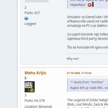
napadaju!
2
Posts: 427
Emulator za GameCube i Wii s
efikasna više zavisi od raz
Logged
emulacija na PC-u je daleko 
Za uspeh konzole nije toliko
zajebava third-party develop
Što se konzolarnih igara sviđ
Why me?
Meho Krljic
27-10-2008, 11:16:03
5
Quote from: "morbius"
Kupio bih ja rado Wii, s
3
The Legend of Zelda Twilig
Posts: 64,378
Blob, Lost Winds, Zack & Wi
Location: Beograd