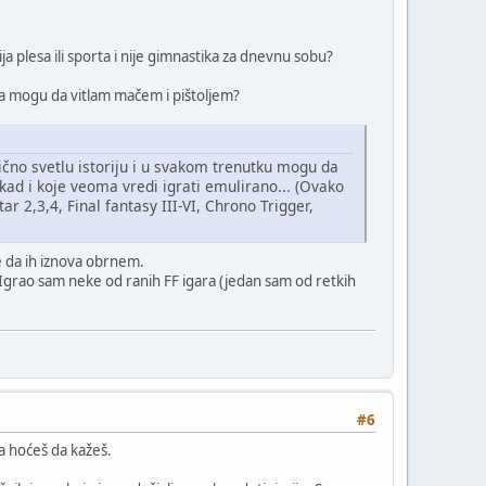
a plesa ili sporta i nije gimnastika za dnevnu sobu?
 da mogu da vitlam mačem i pištoljem?
ilično svetlu istoriju i u svakom trenutku mogu da
kad i koje veoma vredi igrati emulirano... (Ovako
 2,3,4, Final fantasy III-VI, Chrono Trigger,
le da ih iznova obrnem.
 Igrao sam neke od ranih FF igara (jedan sam od retkih
#6
ta hoćeš da kažeš.