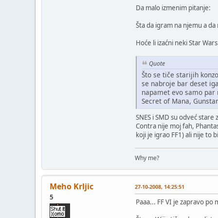
Da malo izmenim pitanje:
Šta da igram na njemu a da n
Hoće li izaćni neki Star Wa
Quote
Što se tiče starijih kon
se nabroje bar deset ig
napamet evo samo par nas
Secret of Mana, Gunstar 
SNES i SMD su odveć stare za
Contra nije moj fah, Phanta
koji je igrao FF1) ali nije to
Why me?
Meho Krljic
27-10-2008, 14:25:51
5
Paaa... FF VI je zapravo po 