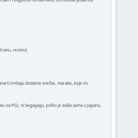
tetsko i religiozno remek-delo, tehnološki jedan od
 stranu, recimo)
iginal ti trebaju dodatne zvečke, marake, koje mi
ao i za PS2, ni Segagagu, pošto je izašla samo u Japanu,