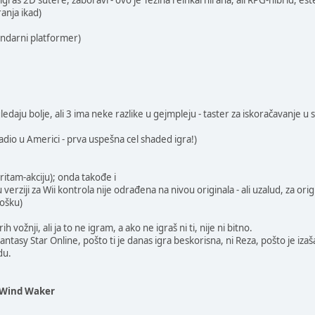
igraš 2D šutere, zaboravi - ovo je Težina reinkarnirana, ali RPG-hibrid, es
anja ikad)
ndarni platformer)
zgledaju bolje, ali 3 ima neke razlike u gejmpleju - taster za iskoračavanje u
 Radio u Americi - prva uspešna cel shaded igra!)
 ritam-akciju); onda takođe i
 verziji za Wii kontrola nije odrađena na nivou originala - ali uzalud, za or
ćošku)
žnji, ali ja to ne igram, a ako ne igraš ni ti, nije ni bitno.
tasy Star Online, pošto ti je danas igra beskorisna, ni Reza, pošto je izaš
du.
e Wind Waker