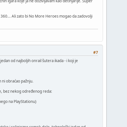
ličnih igara koje ja ne doživljavam kao detinjarije. Super
x 360... Ali zato bi No More Heroes mogao da zadovolji
#7
edan od najboljih onrail šutera ikada - i koji je
m ni obraćao pažnju.
ole, bez nekog određenog reda:
nego na PlayStationu)