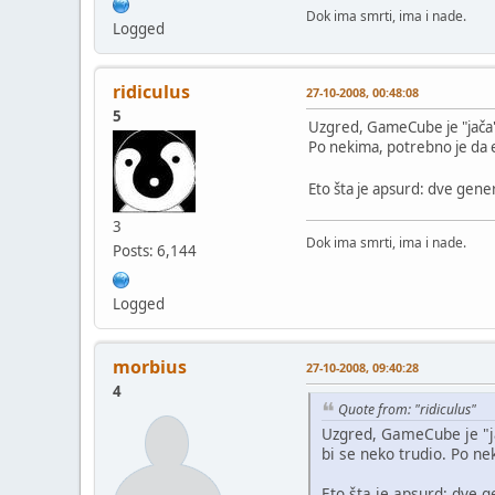
Dok ima smrti, ima i nade.
Logged
ridiculus
27-10-2008, 00:48:08
5
Uzgred, GameCube je "jača" 
Po nekima, potrebno je da e
Eto šta je apsurd: dve genera
3
Dok ima smrti, ima i nade.
Posts: 6,144
Logged
morbius
27-10-2008, 09:40:28
4
Quote from: "ridiculus"
Uzgred, GameCube je "j
bi se neko trudio. Po n
Eto šta je apsurd: dve ge