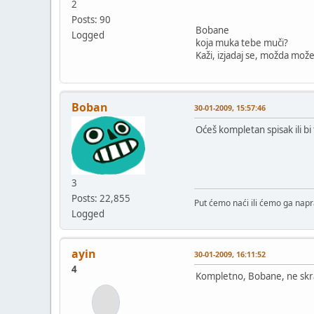
2
Posts: 90
Bobane
Logged
koja muka tebe muči?
Kaži, izjadaj se, možda m
Boban
30-01-2009, 15:57:46
Oćeš kompletan spisak ili bi 
3
Posts: 22,855
Put ćemo naći ili ćemo ga napra
Logged
ayin
30-01-2009, 16:11:52
4
Kompletno, Bobane, ne skraću