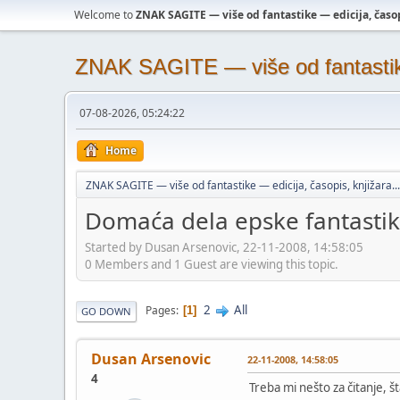
Welcome to
ZNAK SAGITE — više od fantastike — edicija, časopi
ZNAK SAGITE — više od fantastike 
07-08-2026, 05:24:22
Home
ZNAK SAGITE — više od fantastike — edicija, časopis, knjižara...
Domaća dela epske fantasti
Started by Dusan Arsenovic, 22-11-2008, 14:58:05
0 Members and 1 Guest are viewing this topic.
2
All
Pages
1
GO DOWN
Dusan Arsenovic
22-11-2008, 14:58:05
4
Treba mi nešto za čitanje,