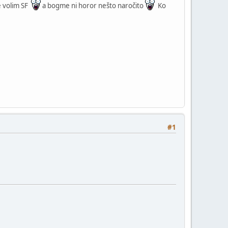
e volim SF
a bogme ni horor nešto naročito
Ko
#1