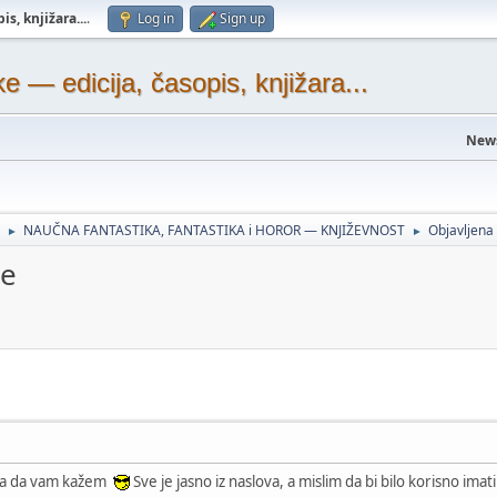
s, knjižara...
.
Log in
Sign up
— edicija, časopis, knjižara...
New
NAUČNA FANTASTIKA, FANTASTIKA i HOROR — KNJIŽEVNOST
Objavljen
►
►
ke
 šta da vam kažem
Sve je jasno iz naslova, a mislim da bi bilo korisno imati