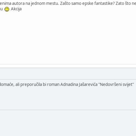
imenima autora na jednom mestu. Zašto samo epske fantastike? Zato što n
emu
Akcija
domaće, ali preporučila bi roman Adnadina Jašarevića "Nedovršeni svijet"