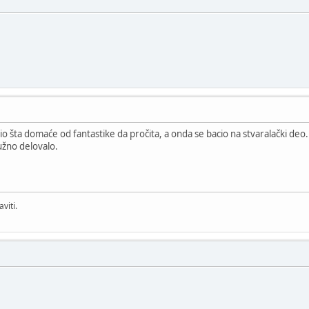
io šta domaće od fantastike da pročita, a onda se bacio na stvaralački deo.
užno delovalo.
viti.