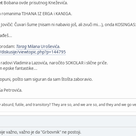
et
Bobana ovde prisutnog Kneževića.
sa romanima TIHANA IZ ERGA i KANIGA.
Jovičić: Čuvari šume (nisam ni nabavio još, ali zvuči mi...), onda KOSINGA
ađeš...
i prodam:
Tarag
Milana Uroševića
.
/diskusije/viewtopic.php?p=144795
i radovi Vladimira Lazovića, naročito SOKOLAR i slične priče.
m epske fantastike...
 dopuni, pošto sam siguran da sam štošta zaboravio.
a Petrovića.
 absurd, futile, and transitory? They are so, and we are so, and they and we go ve
je važno, važno je da "Grbovnik" ne postoji.