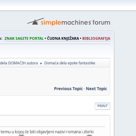
s:
ZNAK SAGITE PORTAL
• ČUDNA KNJIŽARA •
BIBLIOGRAFIJA
a dela DOMAĆIH autora
Domaća dela epske fantastike
►
Previous Topic
-
Next Topic
PRINT
 temu u kojoj će biti objavljeni nazivi romana i zbirki