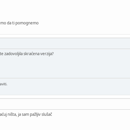
ožemo da ti pomognemo
te zadovoljila skraćena verzija?
viti.
j ništa, ja sam pažljiv slušač