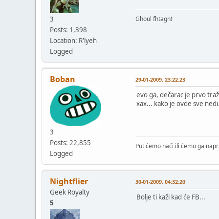
3
Ghoul fhtagn!
Posts: 1,398
Location: R'lyeh
Logged
Boban
29-01-2009, 23:22:23
evo ga, dečarac je prvo traž
xax... kako je ovde sve ned
3
Posts: 22,855
Put ćemo naći ili ćemo ga napra
Logged
Nightflier
30-01-2009, 04:32:20
Geek Royalty
Bolje ti kaži kad će FB...
5