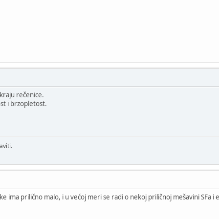
na kraju rečenice.
t i brzopletost.
viti.
e ima prilično malo, i u većoj meri se radi o nekoj priličnoj mešavini SFa i 