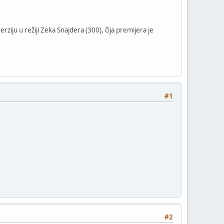
ziju u režiji Zeka Snajdera (300), čija premijera je
#1
#2