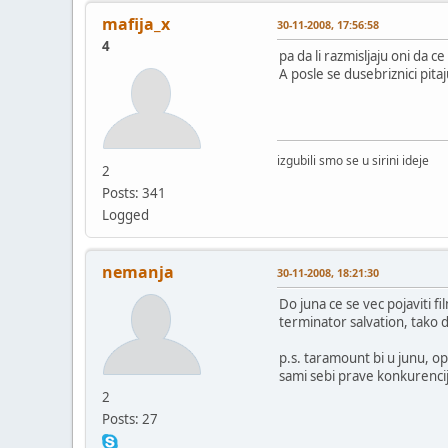
mafija_x
30-11-2008, 17:56:58
4
pa da li razmisljaju oni da c
A posle se dusebriznici pitaj
izgubili smo se u sirini ideje
2
Posts: 341
Logged
nemanja
30-11-2008, 18:21:30
Do juna ce se vec pojaviti f
terminator salvation, tako 
p.s. taramount bi u junu, op
sami sebi prave konkurenci
2
Posts: 27