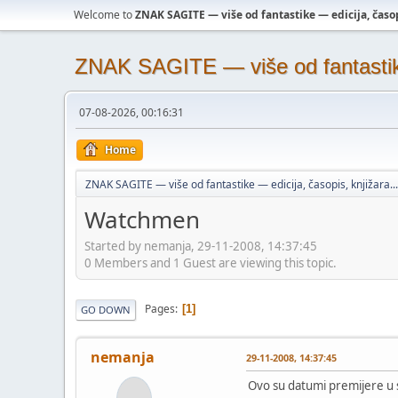
Welcome to
ZNAK SAGITE — više od fantastike — edicija, časopi
ZNAK SAGITE — više od fantastike 
07-08-2026, 00:16:31
Home
ZNAK SAGITE — više od fantastike — edicija, časopis, knjižara...
Watchmen
Started by nemanja, 29-11-2008, 14:37:45
0 Members and 1 Guest are viewing this topic.
Pages
1
GO DOWN
nemanja
29-11-2008, 14:37:45
Ovo su datumi premijere u 