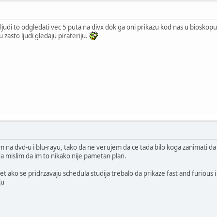
e ljudi to odgledati vec 5 puta na divx dok ga oni prikazu kod nas u bioskop
u zasto ljudi gledaju pirateriju.
ilm na dvd-u i blu-rayu, tako da ne verujem da ce tada bilo koga zanimati da
da mislim da im to nikako nije pametan plan.
et ako se pridrzavaju schedula studija trebalo da prikaze fast and furious 
ju