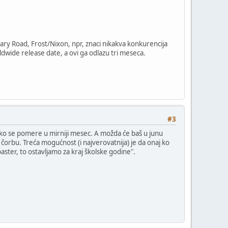
nary Road, Frost/Nixon, npr, znaci nikakva konkurencija
ldwide release date, a ovi ga odlazu tri meseca.
#3
a ako se pomere u mirniji mesec. A možda će baš u junu
 čorbu. Treća mogućnost (i najverovatnija) je da onaj ko
ster, to ostavljamo za kraj školske godine".