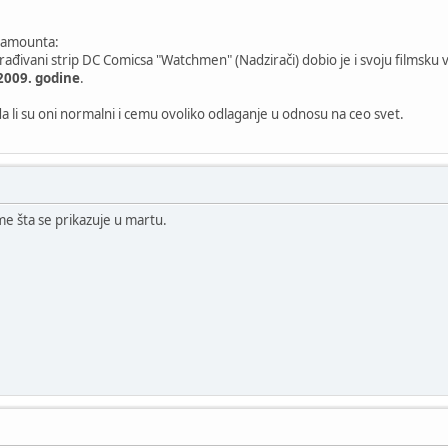
aramounta:
đivani strip DC Comicsa "Watchmen" (Nadzirači) dobio je i svoju filmsku ver
2009. godine
.
a li su oni normalni i cemu ovoliko odlaganje u odnosu na ceo svet.
e šta se prikazuje u martu.