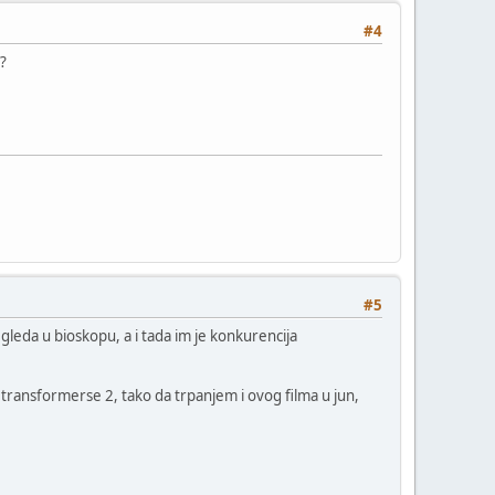
#4
u?
#5
 gleda u bioskopu, a i tada im je konkurencija
i transformerse 2, tako da trpanjem i ovog filma u jun,