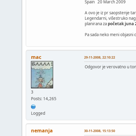
Spain 20 March 2009
A ovo je iz pr saopstenje t
Legendarni, višestruko nagra
planirana za
početak juna 
Pa sada neko meni objasni d
mac
29-11-2008, 22:10:22
Odgovor je verovatno u tom
3
Posts: 14,265
Logged
nemanja
30-11-2008, 15:13:50