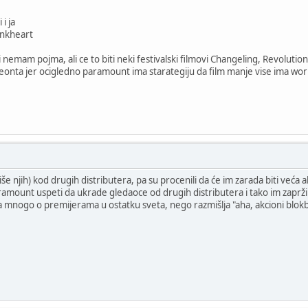
i ja
Inkheart
 nemam pojma, ali ce to biti neki festivalski filmovi Changeling, Revolutio
 peonta jer ocigledno paramount ima starategiju da film manje vise ima wor
više njih) kod drugih distributera, pa su procenili da će im zarada biti već
aramount uspeti da ukrade gledaoce od drugih distributera i tako im zaprži
a mnogo o premijerama u ostatku sveta, nego razmišlja "aha, akcioni blokba