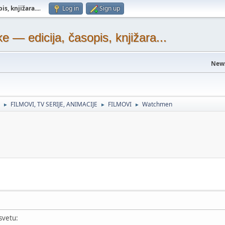
s, knjižara...
.
Log in
Sign up
— edicija, časopis, knjižara...
New
FILMOVI, TV SERIJE, ANIMACIJE
FILMOVI
Watchmen
►
►
►
svetu: