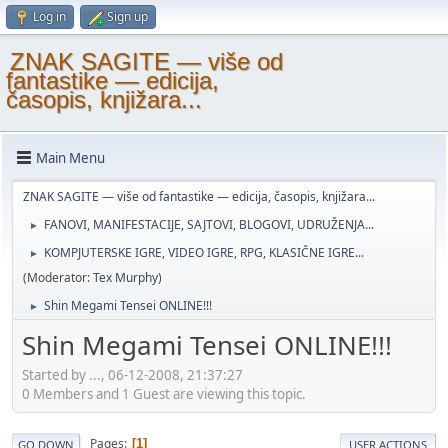
Log in
Sign up
ZNAK SAGITE — više od
fantastike — edicija,
časopis, knjižara...
Main Menu
ZNAK SAGITE — više od fantastike — edicija, časopis, knjižara...
FANOVI, MANIFESTACIJE, SAJTOVI, BLOGOVI, UDRUŽENJA...
►
KOMPJUTERSKE IGRE, VIDEO IGRE, RPG, KLASIČNE IGRE...
►
(Moderator:
Tex Murphy
)
Shin Megami Tensei ONLINE!!!
►
Shin Megami Tensei ONLINE!!!
Started by ..., 06-12-2008, 21:37:27
0 Members and 1 Guest are viewing this topic.
Pages
1
GO DOWN
USER ACTIONS