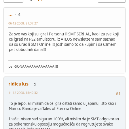
...
4
06-12-2008, 21:37:27
Za sve vas koji su igrali Personu ili SMT SERIJAL, kao i za sve koji
ce igrati na PS2 emulatoru, iz ATLUS newslettera sam saznao
da su uradili SMT Online !!! Josh samo to da kupim i da uzmem
pet slobodnih dana!!!
per-SONAAAAAAAAAAAAAA !!!
ridiculus
5
11-12-2008, 15:42:32
#1
To je lepo, ali mislim da će igra ostati samo u Japanu, isto kao i
Namco Bandaijeva Tales of Eternia Online.
Inače, nisam sad siguran 100%, ali mislim da je SMT odgovoran
za pokemonsku opsesiju mogućnošću da regrutujete svako