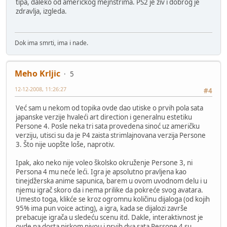
tipa, daleko od američkog mejnstrima. PS2 je živ i dobrog je
zdravlja, izgleda.
Dok ima smrti, ima i nade.
Meho Krljic
5
12-12-2008, 11:26:27
#4
Već sam u nekom od topika ovde dao utiske o prvih pola sata
japanske verzije hvaleći art direction i generalnu estetiku
Persone 4. Posle neka tri sata provedena sinoć uz američku
verziju, utisci su da je P4 zaista strimlajnovana verzija Persone
3. Što nije uopšte loše, naprotiv.
Ipak, ako neko nije voleo školsko okruženje Persone 3, ni
Persona 4 mu neće leći. Igra je apsolutno pravljena kao
tinejdžerska anime sapunica, barem u ovom uvodnom delu i u
njemu igrač skoro da i nema prilike da pokreće svog avatara.
Umesto toga, klikće se kroz ogromnu količinu dijaloga (od kojih
95% ima pun voice acting), a igra, kada se dijalozi završe
prebacuje igrača u sledeću scenu itd. Dakle, interaktivnost je
ovde na dosta niskom nivou i prvih dva sata Persone 4 su