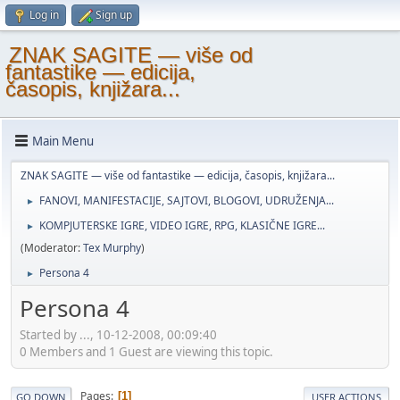
Log in
Sign up
ZNAK SAGITE — više od
fantastike — edicija,
časopis, knjižara...
Main Menu
ZNAK SAGITE — više od fantastike — edicija, časopis, knjižara...
FANOVI, MANIFESTACIJE, SAJTOVI, BLOGOVI, UDRUŽENJA...
►
KOMPJUTERSKE IGRE, VIDEO IGRE, RPG, KLASIČNE IGRE...
►
(Moderator:
Tex Murphy
)
Persona 4
►
Persona 4
Started by ..., 10-12-2008, 00:09:40
0 Members and 1 Guest are viewing this topic.
Pages
1
GO DOWN
USER ACTIONS