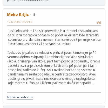
Meho Krljic
5
15-12-2008, 11:29:13
#6
Posle oko sedam i po sati provedenih u Personi 4 shvatio sam
da ću igru morati da počnem od početka jer sam loše strateški
isplanirao prvi dandžn a nemam stari save point jer mi je kartica
pretrpana Resident Evil 4 sejvovima. Pakao.
Ipak, ovo je pakao sa relativno prihvatljivom klimom jer je P4
veoma udobna za igranje i kombinacija socijalne simulacije
(škola, druženje van škole, part tajm posao u obdaništu, igranje
basketa i sviranje u školskom orkestru, te još jedan part tajm
posao koji radim od kuće) i SMT-ovskog borbenog sistema u
dandžnima mi zaista pogađaju u centre za zadovoljstvo. Avaj,
pošto igra u prva tri sata ima skaredno mnogo dijaloga kroz
koje moram ručno da klikćem ipak znam da ću se napatiti...
http://cvecezla.com