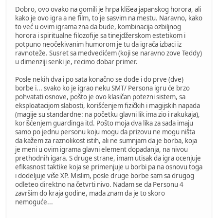
Dobro, ovo ovako na gomili je hrpa klišea japanskog horora, ali
kako je ovo igra a ne film, to je sasvim na mestu. Naravno, kako
to već u ovim igrama zna da bude, kombinacija ozbiljnog
horora i spiritualne filozofije sa tinejdžerskom estetikom i
potpuno neočekivanim humorom je tu da igrača izbaci iz
ravnoteže. Susret sa medvedićem (koji se naravno zove Teddy)
u dimenziji senki je, recimo dobar primer.
Posle nekih dva i po sata konačno se dođe i do prve (dve)
borbe i... svako ko je igrao neku SMT/ Persona igru će brzo
pohvatati osnove, pošto je ovo klasičan potezni sistem, sa
eksploatacijom slabosti, korišćenjem fizičkih i magijskih napada
(magije su standardne: na početku glavni lik ima zio i rakukaja),
korišćenjem guardinga itd. Pošto moja dva lika za sada imaju
samo po jednu personu koju mogu da prizovu ne mogu ništa
da kažem za raznolikost istih, ali ne sumnjam da je borba, koja
je meni u ovim igrama glavni element dopadanja, na nivou
prethodnih igara. S druge strane, imam utisak da igra ocenjuje
efikasnost taktike koja se primenjuje u borbi pa na osnovu toga
i dodeljuje više XP. Mislim, posle druge borbe sam sa drugog
odleteo direktno na četvrti nivo. Nadam se da Personu 4
završim do kraja godine, mada znam da je to skoro
nemoguće...