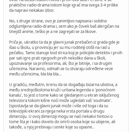
praktično radio-drama tokom koje igrač ima svega 3-4 prilike
da napravi nekakav izbor.
No, s druge strane, ovo je zanimljivo napisana i solidno
odglumljena radio-drama i, sem ako je čovek baš alergičan na
tinejdž anime, teško je a ne zagrejati se za likove.
Priča je, ukratko ta da je glavni junak prebačen iz grada gde je
išao u školu, u provinciju jer su mu roditelji otišli na rad u
pečalbu. Tamo stanuje kod strica koji je policijski detektiv i prvih
par sati igre prati njegovih prvih nekoliko dana u školi,
upoznavanje sa profesorima, ali, što je bitnije, i sa drugim
učenicima. Naravno, odmah se tu stvaraju određene veze
među učenicima, bla bla bla...
U gradiću, međutm, krenu da se događaju bizarna ubistva, a
među srednjoškolcima kruži i urbana legenda o 'ponoćnom
kanalu', to jest o tome kako se gledanjem u ekran isključenog
televizora tokom kišne noći može ugledati vaš 'soulmate'.
Ispostavlja se da glavni junak može i više od toga i da su
televizijski ekrani za njega neka vrsta portala u drugu
dimenziju. U ovoj dimenziji mogu se naći nekakvi hintovi o
tome šta je i kako dovelo do smrti osoba koje su ubijene, ali
takođe, u njoj prebivaju i
senke
koje su opasne..