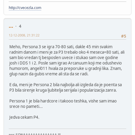
http://cvecezla.com
...
4
12-12-2008, 21:31:22
#5
Meho, Persona 3 se igra 70-80 sati, dakle 45 min svakim
radnim danom i meni je za P3 trebalo oko 4 meseca=80 sati, ali
sam bio vredan tj besposlen uvece i stukao sam ove godine
josh i DDS 1 i 2. Posle sam igrao Arcanuum koji me odushevio
humorom, angel011 hvala za preporuke u gradnji lika. Znam,
glup nacin da gubis vreme ali sta da se radi.
E da, meni je Persona 2 bila najbolja ali izgleda da je poenta sa
P3 bila sirenje kruga ljubitelja serijala i popularizacija zanra.
Persona 1 je bila hardcore i takooo teshka, vishe sam imao
srece no pameti...
Jedva cekam P4.
per-SONAAAAAAAAAAAAAA !!!