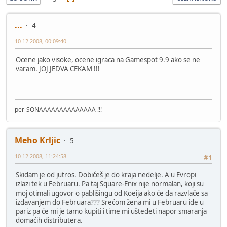
...
4
10-12-2008, 00:09:40
Ocene jako visoke, ocene igraca na Gamespot 9.9 ako se ne
varam. JOJ JEDVA CEKAM !!!
per-SONAAAAAAAAAAAAAA !!!
Meho Krljic
5
10-12-2008, 11:24:58
#1
Skidam je od jutros. Dobićeš je do kraja nedelje. A u Evropi
izlazi tek u Februaru. Pa taj Square-Enix nije normalan, koji su
moj otimali ugovor o pablišingu od Koeija ako će da razvlače sa
izdavanjem do Februara??? Srećom žena mi u Februaru ide u
pariz pa će mi je tamo kupiti i time mi uštedeti napor smaranja
domaćih distributera.