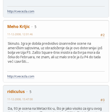
http://cvecezla.com
Meho Krljic
5
11-12-2008, 12:01:46
#2
Skinuto. Igra je dobila predvidivo izvanredne ocene na
američkim sajtovima, uz obrazloženje da je ovo doteranija i još
bolja verzija P3. Zašto Square-Enix insistira da Evrpa mora da
čeka do Februara, ne znam, ali uz malo sreće ja ću P4 do tada
već i završiti...
http://cvecezla.com
ridiculus
5
11-12-2008, 15:47:00
#3
Da, 93 je ocena na Metacritic-u, što je jako visoko za igru ovog