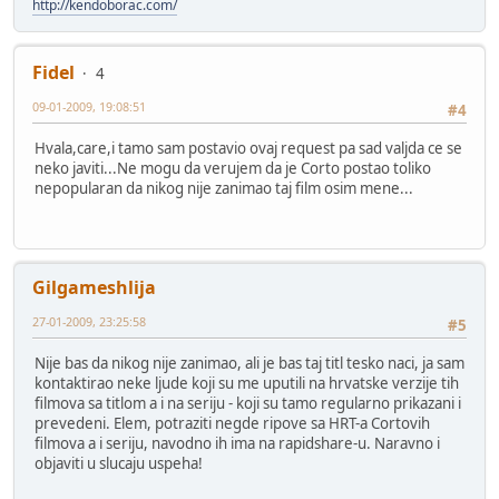
http://kendoborac.com/
Fidel
4
09-01-2009, 19:08:51
#4
Hvala,care,i tamo sam postavio ovaj request pa sad valjda ce se
neko javiti...Ne mogu da verujem da je Corto postao toliko
nepopularan da nikog nije zanimao taj film osim mene...
Gilgameshlija
27-01-2009, 23:25:58
#5
Nije bas da nikog nije zanimao, ali je bas taj titl tesko naci, ja sam
kontaktirao neke ljude koji su me uputili na hrvatske verzije tih
filmova sa titlom a i na seriju - koji su tamo regularno prikazani i
prevedeni. Elem, potraziti negde ripove sa HRT-a Cortovih
filmova a i seriju, navodno ih ima na rapidshare-u. Naravno i
objaviti u slucaju uspeha!