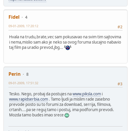
Fidel
4
09-01-2009, 17:20:12
#2
Hvala na trudu,brate,vec sam pokusavao na svim tim sajtovima
i nema,mislio sam ako je neko sa ovog foruma slucajno nabavio
taj film pa uradio prevod,jbg...
Perin
8
09-01-2009, 17:51:32
#3
Tesko. Nego, probaj da postujes na
www.piksla.com
i
www.rapidserbia.com
. Tamo ljudi ja mislim rade zasebno
prevode posto su to forumi za download, serrija, filmova,
crtanih....pa se reguj tamo i postuj, ima podforum prevodi.
Mozda tamo budes imao srece