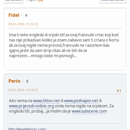
Fidel
4
09-01-2009, 03:26:33
Ima li neko engleski ili srpski titl za ovaj francuski crtac koji kod
nas nije prikazivan koliko ja znam,nabavio sam 5 crtaca o Kortu
ali za ovaj nigde nema prevod,francuski ne razumem bas
sjajno,jeste da sam strip citao ali ne bih da se
naprezem...mnogo biste mi pomogli...
Perin
8
09-01-2009, 14:10:07
#1
Ako nema na
www.titlovi.net
ili
www.podnapisi.net
ili
www.prijevodi-online.org
onda nema nigde na srpskom. Za
engleski titl, probaj...ja mislim da je
www.subscene.com
http://kendoborac.com/