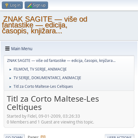
Log in
Sign up
ZNAK SAGITE — više od
fantastike — edicija,
časopis, knjižara...
Main Menu
ZNAK SAGITE — više od fantastike — edicija, časopis, knjižara...
FILMOVI, TV SERIJE, ANIMACIJE
►
TV SERIJE, DOKUMENTARCI, ANIMACIJE
►
Titl za Corto Maltese-Les Celtiques
►
Titl za Corto Maltese-Les
Celtiques
Started by Fidel, 09-01-2009, 03:26:33
0 Members and 1 Guest are viewing this topic.
Pages
1
GO DOWN
USER ACTIONS