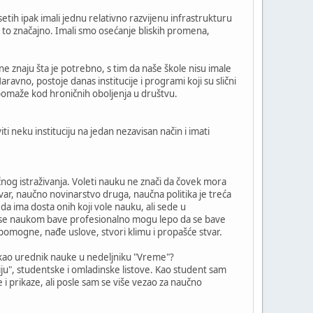
h ipak imali jednu relativno razvijenu infrastrukturu
o je to značajno. Imali smo osećanje bliskih promena,
ne znaju šta je potrebno, s tim da naše škole nisu imale
avno, postoje danas institucije i programi koji su slični
 pomaže kod hroničnih oboljenja u društvu.
iti neku instituciju na jedan nezavisan način i imati
nog istraživanja. Voleti nauku ne znači da čovek mora
var, naučno novinarstvo druga, naučna politika je treća
 da ima dosta onih koji vole nauku, ali sede u
koji se naukom bave profesionalno mogu lepo da se bave
pomogne, nađe uslove, stvori klimu i propašće stvar.
h i kao urednik nauke u nedeljniku "Vreme"?
siju", studentske i omladinske listove. Kao student sam
 i prikaze, ali posle sam se više vezao za naučno