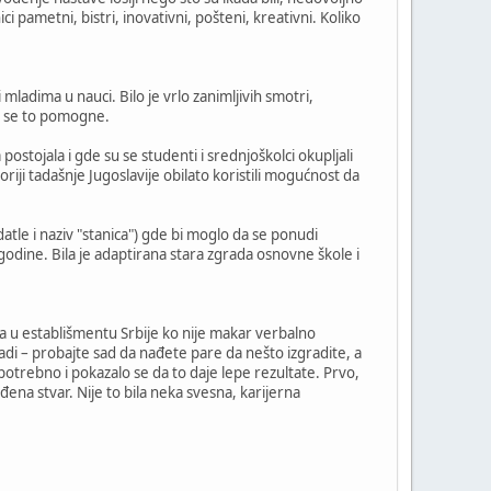
 pametni, bistri, inovativni, pošteni, kreativni. Koliko
mladima u nauci. Bilo je vrlo zanimljivih smotri,
da se to pomogne.
postojala i gde su se studenti i srednjoškolci okupljali
riji tadašnje Jugoslavije obilato koristili mogućnost da
atle i naziv "stanica") gde bi moglo da se ponudi
godine. Bila je adaptirana stara zgrada osnovne škole i
a u establišmentu Srbije ko nije makar verbalno
radi – probajte sad da nađete pare da nešto izgradite, a
otrebno i pokazalo se da to daje lepe rezultate. Prvo,
gođena stvar. Nije to bila neka svesna, karijerna