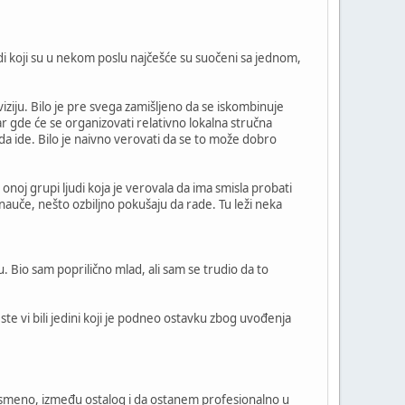
i koji su u nekom poslu najčešće su suočeni sa jednom,
iziju. Bilo je pre svega zamišljeno da se iskombinuje
ar gde će se organizovati relativno lokalna stručna
 da ide. Bilo je naivno verovati da se to može dobro
onoj grupi ljudi koja je verovala da ima smisla probati
nauče, nešto ozbiljno pokušaju da rade. Tu leži neka
Bio sam poprilično mlad, ali sam se trudio da to
e vi bili jedini koji je podneo ostavku zbog uvođenja
 pismeno, između ostalog i da ostanem profesionalno u