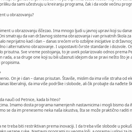
priliku da sami učestvuju u kreiranju programa, čak i da vode većinu pro
ent u obrazovanju?
riment u obrazovanju iščezao. Ima mnogo ljudi u javnoj upravi koji su dana
 Oni smatraju da van državnog sistema obrazovanja i van privatnih škola za
o neprijatno kad i dan – danas srećem vrlo ozbiljne inicijative iz državno
alno i alternativno obrazovanje. I uspostaviti čvrste standarde i dozvole.
 vrlo prisutna. Sve vreme postojanja, to je uvek polarizovalo odnos prema Pet
rada, a sa druge one koji su bili užasnuti idejom da se pravi nešto što je 
i propisima.
?
enio. On je i dan – danas prisutan. Štaviše, mislim da ima više straha od e
danas liberalniji, da ima više podrške i slobode, ali čik probajte da nađete 
da nauči od Petnice, kada bi hteo?
cima. Imamo dosta programa namenjenih nastavnicima i mogli bismo da i
mo se da im prenesemo neka naša iskustva, šta se može praktično raditi 
ne treba biti restriktivan prema inovaciji. I da treba više slobode u poku
ko vezane ruke. Nastavni programi su veoma loši, a oprema i uslovi za izvo