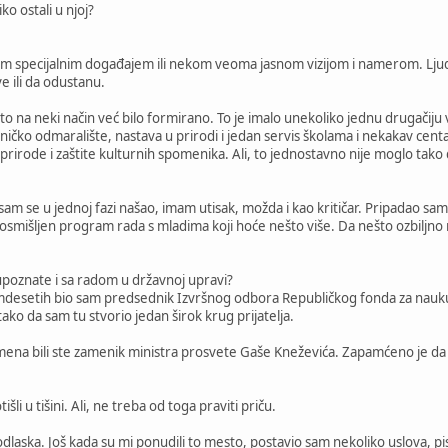
iko ostali u njoj?
im specijalnim događajem ili nekom veoma jasnom vizijom i namerom. Ljud
 ili da odustanu.
o na neki način već bilo formirano. To je imalo unekoliko jednu drugačiju v
ničko odmaralište, nastava u prirodi i jedan servis školama i nekakav cent
prirode i zaštite kulturnih spomenika. Ali, to jednostavno nije moglo tako
 sam se u jednoj fazi našao, imam utisak, možda i kao kritičar. Pripadao sam 
 osmišljen program rada s mladima koji hoće nešto više. Da nešto ozbiljno 
 upoznate i sa radom u državnoj upravi?
mdesetih bio sam predsednik Izvršnog odbora Republičkog fonda za nauku. 
tako da sam tu stvorio jedan širok krug prijatelja.
na bili ste zamenik ministra prosvete Gaše Kneževića. Zapamćeno je da st
šli u tišini. Ali, ne treba od toga praviti priču.
 odlaska. Još kada su mi ponudili to mesto, postavio sam nekoliko uslova,