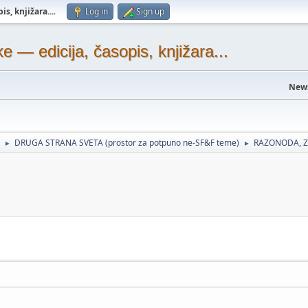
s, knjižara...
.
Log in
Sign up
— edicija, časopis, knjižara...
New
DRUGA STRANA SVETA (prostor za potpuno ne-SF&F teme)
RAZONODA, Z
►
►