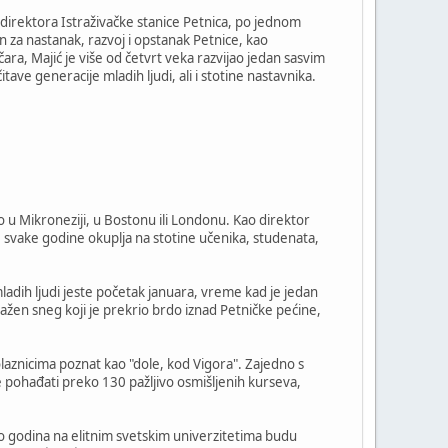
 direktora Istraživačke stanice Petnica, po jednom
n za nastanak, razvoj i opstanak Petnice, kao
ara, Majić je više od četvrt veka razvijao jedan sasvim
tave generacije mladih ljudi, ali i stotine nastavnika.
o u Mikroneziji, u Bostonu ili Londonu. Kao direktor
 svake godine okuplja na stotine učenika, studenata,
ladih ljudi jeste početak januara, vreme kad je jedan
ugažen sneg koji je prekrio brdo iznad Petničke pećine,
polaznicima poznat kao "dole, kod Vigora". Zajedno s
e pohađati preko 130 pažljivo osmišljenih kurseva,
nogo godina na elitnim svetskim univerzitetima budu