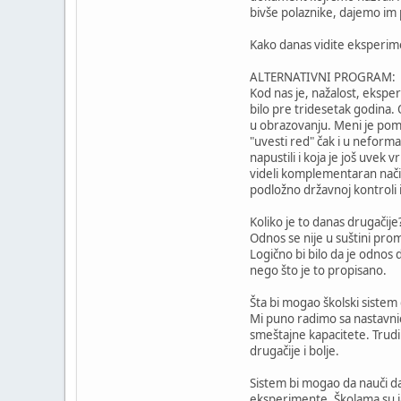
bivše polaznike, dajemo im 
Kako danas vidite eksperim
ALTERNATIVNI PROGRAM:
Kod nas je, nažalost, ekspe
bilo pre tridesetak godina.
u obrazovanju. Meni je pomal
"uvesti red" čak i u neform
napustili i koja je još uvek
videli komplementaran način 
podložno državnoj kontroli 
Koliko je to danas drugačije
Odnos se nije u suštini prom
Logično bi bilo da je odnos 
nego što je to propisano.
Šta bi mogao školski sistem 
Mi puno radimo sa nastavni
smeštajne kapacitete. Trudi
drugačije i bolje.
Sistem bi mogao da nauči da 
eksperimente. Školama su ja