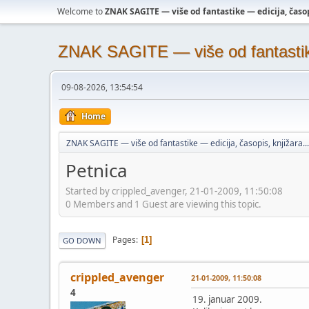
Welcome to
ZNAK SAGITE — više od fantastike — edicija, časopi
ZNAK SAGITE — više od fantastike 
09-08-2026, 13:54:54
Home
ZNAK SAGITE — više od fantastike — edicija, časopis, knjižara...
Petnica
Started by crippled_avenger, 21-01-2009, 11:50:08
0 Members and 1 Guest are viewing this topic.
Pages
1
GO DOWN
crippled_avenger
21-01-2009, 11:50:08
4
19. januar 2009.