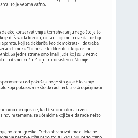
grama. To je veoma važno.
s daleko konzervativniji u tom shvatanju nego što je to
 koje država da licencu, ništa drugo ne može da postoji
g aparata, koji se deklariše kao demokratski, da treba
 Osećam tu neku "komesarsku filozofiju" koju nismo
nici. Sa jedne strane smo imali ljude koji su u Petnici
alternativno, nešto što je mimo sistema, što nije
ksperimenta i od pokušaja nego što ga je bilo ranije.
školu koja pokušava nešto da radi na bitno drugačiji način
h imamo mnogo više, kad bismo imali malo veće
na novim temama, sa učenicima koji žele da rade nešto
šaju, po cenu greške. Treba ohrabrivati male, lokalne
đenje nastave lošiji nego što su ikada bili, nedovoljno