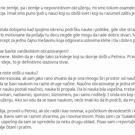
ene zemlje, pa i zemlje u neposrednom okruženju, mi smo tokom osamdeseti
ija. Imali smo puno ljudi u nauci koji su obišli svet i koji su razumeli zašt
nastala dobijamo kad spojimo iskrenu podršku nauke i politike, gde obe stra
rlo motivisane da pošalju tu decu negde gde mogu da rade dobre stvari. Nar
recept za jednu čajnu mešavinu koja odgovara uslovima klime i tla i dobro
da se bavite vanškolskim obrazovanjem?
mene. Mislim da je i dalje tako za kolege koji su skorije došli u Petnicu. Prav
ideje, to je definitivno izazovna stvar.
a niste otišli u nauku?
eresovala, ali sam jako rano shvatio da je ona mnogo širi prostor od nauč
e da se bavi naukom na razne druge načine. Naučno obrazovanje je jedna st
ole nauku postali naučnici, nauka bi propala. Da bi nauka bila uspešna, treba
ovinari, nastavnici, sponzori, biznismeni, pa i samo roditelji. I onda oni 
enju. Ako svi odu da se bave naukom, neće imati ko da ih podrži, da im 
udija, proveli u Petnici, ali ste radili i kao novinar, a početkom devedeseti
jera. Bavio sam se raznim stvarima, pa i novinarstvom. Pisao sam i za "Galak
o uspešniji da sam se opredelio za neku drugu oblast. Pisao sam i reportaže
lje čitam i pratim.