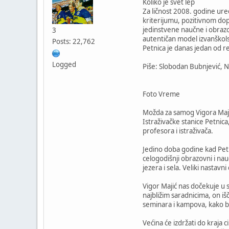
Koliko je svet lep
Za ličnost 2008. godine ure
kriterijumu, pozitivnom dop
jedinstvene naučne i obrazov
3
autentičan model izvanškolsko
Posts: 22,762
Petnica je danas jedan od re
Logged
Piše: Slobodan Bubnjević, 
Foto Vreme
Možda za samog Vigora Majića
Istraživačke stanice Petnic
profesora i istraživača.
Jedino doba godine kad Petn
celogodišnji obrazovni i nau
jezera i sela. Veliki nastavn
Vigor Majić nas dočekuje u s
najbližim saradnicima, on i
seminara i kampova, kako bi
Većina će izdržati do kraja 