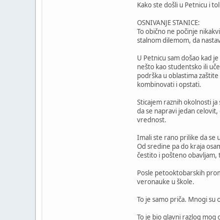
Kako ste došli u Petnicu i tol
OSNIVANJE STANICE:
To obično ne počinje nikakv
stalnom dilemom, da nastave
U Petnicu sam došao kad je t
nešto kao studentsko ili uče
podrška u oblastima zaštite 
kombinovati i opstati.
Sticajem raznih okolnosti ja
da se napravi jedan celovit,
vrednost.
Imali ste rano prilike da se
Od sredine pa do kraja osa
čestito i pošteno obavljam, 
Posle petooktobarskih prome
veronauke u škole.
To je samo priča. Mnogi su oti
To je bio glavni razlog mog