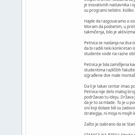
je inovativnih nastavnika i 
su programi nebitni. Koliko s
Hajde da razgovaramo o osn
Moram da podsetim, u prethod
takmičenja, bilo je aktivizm
Petnica se naslanja na dva is
da bi radili neki konkretan 
studente vode na razne obl
Petnica je bila zamišljena k
studentima različitih fakult
izgrađene dve male montaž
Da li je takav centar imao p
Petnica nije delo malog bro
podržavao tu ideju. Država j
da je to za mlade. To je u 
oni koji dolaze bili su zadovo
strategija, ni moja ni mojih 
Zašto je izabrano da se Sta
STANICA NA BRDU: Mesto gd