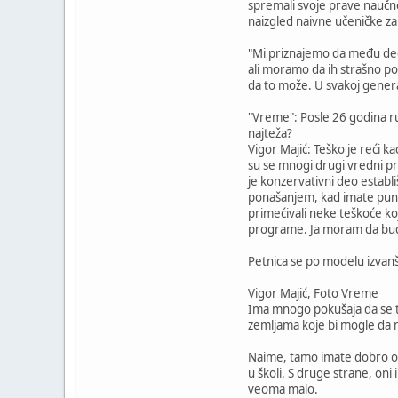
spremali svoje prave naučne
naizgled naivne učeničke zam
"Mi priznajemo da među deco
ali moramo da ih strašno p
da to može. U svakoj generac
"Vreme": Posle 26 godina ruk
najteža?
Vigor Majić: Teško je reći kad
su se mnogi drugi vredni prog
je konzervativni deo establ
ponašanjem, kad imate puno s
primećivali neke teškoće k
programe. Ja moram da bud
Petnica se po modelu izvanš
Vigor Majić, Foto Vreme
Ima mnogo pokušaja da se to 
zemljama koje bi mogle da n
Naime, tamo imate dobro os
u školi. S druge strane, oni
veoma malo.