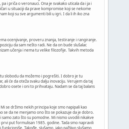
a i priča o veronauci. Ona je svakako uticala da i ja i
litičari u situaciji da prave kompromise koji se nekome
koji su sve argumenti bili u igri. I da li ih iko zna
ma ocenjivanje, proveru znanja, testiranje i rangiranje.
poziciju da sam nešto radi. Ne da on bude slušalac
zam učenja i nema tu velike filozofije. Takvih metoda
 tu slobodu da možemo i pogrešiti. I dobro je tu
, ali će da oteža svaku dalju inovaciju. Verujem da taj
dobro osete i oni to prihvataju. Nadam se da taj balans
 Mi se držimo nekih principa koje smo napipali kao
imo se da ne menjamo ono što se pokazuje da je dobro.
ri samo zato što su pomodne. Mi nismo uvodili nikakve
i prvi put formulisan 1985. godine. Tada smo napravili
nas funkcioniše. Takođe, slušamo, jako pažljivo slušamo