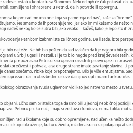
 radove, ostati u kontaktu sa Stanicom. Neki od njih će čak pokušati da,
isli, osmišljene i ohrabrene u Petnici, da ih potvrde ili opovrgnu.
m sa kojom radimo ima one koja su pametnija od nas", kaže za "Vreme" Vig
oštujemo. Ne smemo da ih potcenjujemo, jer ako im mi kažemo da nešto 
iji nađeš nekog ko će sutra biti jako visoko. I kažeš, kako je lepo što ih z
ovođenja Petnicom izabrani ste za ličnost godine. Da li sada, iz te perspe
 je bilo najteže. Ne bih bio pošten da sad izvlačim da li je najgora bila godina
rami u Srbiji ugasili i nestali. Ili je to bilo negde pred kraj devedesetih, ka
išmenta prepoznavao Petnicu kao opasan rasadnik proevropskih i prosvetski
latkorečivosti i pohvala, a sa druge strane imate zavrtanje slavina. U poč
oje danas osećamo, rizike koje prepoznajemo. Bilo je više entuzijazma. S
em oprezan i da im obezbedim uslove da njihov optimizam funkcioniše.
kolskog obrazovanja svuda uglavnom vidi kao jedinstveno mesto u svetu. 
objasni. Lično sam pristalica toga da smo bili u jednoj neobičnoj poziciji i 
aprave Petnicu preko noći, imaju sredstava i fondova, nema toliko motiva
mišljen rad u školama koje su dobro opremljene. Kad učenika nešto doda
 imaju i drugo okruženje, kulturu života, mladima su na raspolaganju atrakt