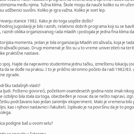
optimizma među njima. Tužna klima. Škole mogu da nauče koliko su im učenici
u udžbenici suvišni. Koliko je igra važna. Koliko je svet lep.
ivanju stanice 1982. Kako je do toga uopšte došlo?
noj Jugoslaviji je bilo raznih, relativno dobrih programa koji su se bavili 
a, raznih oblika organizovanog rada mladih i postojala je jedna fina klima 
torijska momenta. Jedan je bila organizacija Mladih istraživača, koja je tada 
istraživački posao. Drugi momenat je što su u to vreme univerziteti na terito
ike praktične nastave.
ao spoj. Hajde da napravimo studentima jednu tačku, izmeštenu lokaciju (od
eta da se dođe na praksu. I to je prilično skromno počelo da radi 1982/83. 
ne zgrade.
odršku tadašnjih vlasti?
ja ljudi. Pošteno govoreći, početkom osamdesetih godina niste imali nikog
e ozbiljno bila stala iza toga, obezbeđen je novac da se nešto napravi, izg
početku podržavano kao jedan zanimljiv eksperiment. Malo je vremena bilo p
ljni, kao i njihovi nastavnici i fakulteti. Isplivalo je na površinu da je to po
kolega.
nica podigne baš u ovom selu?
e se spavalo u šatorima