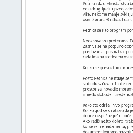
Petnici i da u Ministarstvu 
neki drugi ljudi u javnoj adm
više, nekome manje sviđaju. 
osim Zorana Đinđića. I dalj
Petnica se kao program po
Neosnovano i preterano. Pet
Zasniva se na potpuno dobro
predavanja i posmatrač prog
rada ima na stotinama mest
Koliko se greši u tom proce
Pošto Petnica ne izdaje ser
slobodu sačuvati. Inače ćemo
prostor za inovacije moramo 
između slobode i uređenost
Kako ste održali nivo prog
Koliko god se smatralo da j
dobre i uspešne još u počet
Ako radiš nešto dobro, treb
kurseve menadžmenta, preduz
dokument koji smo nazvali Pr