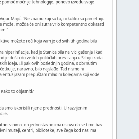
 uz pomoć moćnije tehnologije, ponovo izvedu svoje
or Majić. "Ne znamo koji su to, ni koliko su pametniji,
ne može, možda će oni sutra vrlo kompetentno dokazati
nam."
ktive možete reći koja vam je od svih tih godina bila
 hiperinflacije, kad je Stanica bila na ivici gašenja i kad
d je došlo do velikih političkih previranja u Srbiji i kada
h ideja. Ili pak ovih poslednjih godina, s obrnutim
etku je, naravno, bilo najslađe. Tad nismo ni
ada entuzijazam prepuštam mlađim kolegama koji vode
Kako to objasniti?
da smo iskoristili njene prednosti. U razvijenim
cije.
tno zanima, on jednostavno ima uslova da se time bavi
ivni muzeji, centri, biblioteke, sve čega kod nas ima