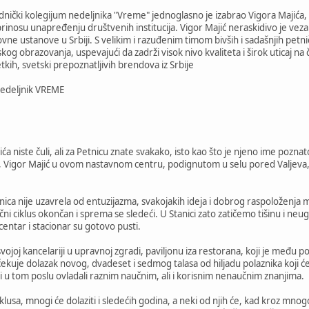
dnički kolegijum nedeljnika "Vreme" jednoglasno je izabrao Vigora Majića,
rinosu unapređenju društvenih institucija. Vigor Majić neraskidivo je veza
ne ustanove u Srbiji. S velikim i razuđenim timom bivših i sadašnjih petnič
g obrazovanja, uspevajući da zadrži visok nivo kvaliteta i širok uticaj na či
tkih, svetski prepoznatljivih brendova iz Srbije
Nedeljnik VREME
 niste čuli, ali za Petnicu znate svakako, isto kao što je njeno ime poznat
a, Vigor Majić u ovom nastavnom centru, podignutom u selu pored Valjeva,
ica nije uzavrela od entuzijazma, svakojakih ideja i dobrog raspoloženja m
čni ciklus okončan i sprema se sledeći. U Stanici zato zatičemo tišinu i ne
i centar i stacionar su gotovo pusti.
vojoj kancelariji u upravnoj zgradi, paviljonu iza restorana, koji je među 
ščekuje dolazak novog, dvadeset i sedmog talasa od hiljadu polaznika koji ć
 u tom poslu ovladali raznim naučnim, ali i korisnim nenaučnim znanjima.
ciklusa, mnogi će dolaziti i sledećih godina, a neki od njih će, kad kroz m