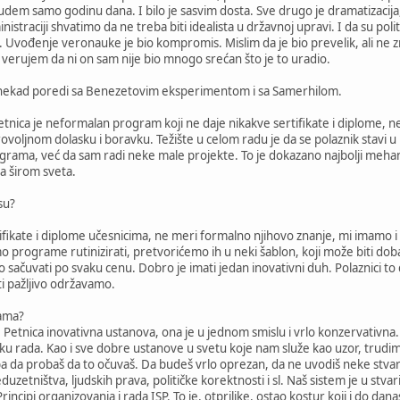
budem samo godinu dana. I bilo je sasvim dosta. Sve drugo je dramatizacija, p
inistraciji shvatimo da ne treba biti idealista u državnoj upravi. I da su po
Uvođenje veronauke je bio kompromis. Mislim da je bio prevelik, ali ne znam 
e verujem da ni on sam nije bio mnogo srećan što je to uradio.
nekad poredi sa Benezetovim eksperimentom i sa Samerhilom.
nica je neformalan program koji ne daje nikakve sertifikate i diplome, ne
voljnom dolasku i boravku. Težište u celom radu je da se polaznik stavi u 
rama, već da sam radi neke male projekte. To je dokazano najbolji mehani
a širom sveta.
su?
tifikate i diplome učesnicima, ne meri formalno njihovo znanje, mi imamo i
 programe rutinizirati, pretvorićemo ih u neki šablon, koji može biti dobar
sačuvati po svaku cenu. Dobro je imati jedan inovativni duh. Polaznici to 
i pažljivo održavamo.
rama?
e Petnica inovativna ustanova, ona je u jednom smislu i vrlo konzervativna.
ku rada. Kao i sve dobre ustanove u svetu koje nam služe kao uzor, trud
a da probaš da to očuvaš. Da budeš vrlo oprezan, da ne uvodiš neke stva
etništva, ljudskih prava, političke korektnosti i sl. Naš sistem je u stvar
incipi organizovanja i rada ISP. To je, otprilike, ostao kostur koji i do da