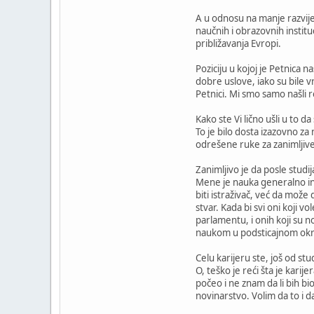
A u odnosu na manje razvij
naučnih i obrazovnih instituc
približavanja Evropi.
Poziciju u kojoj je Petnica 
dobre uslove, iako su bile v
Petnici. Mi smo samo našli 
Kako ste Vi lično ušli u to 
To je bilo dosta izazovno za 
odrešene ruke za zanimljive 
Zanimljivo je da posle studij
Mene je nauka generalno int
biti istraživač, već da mož
stvar. Kada bi svi oni koji v
parlamentu, i onih koji su n
naukom u podsticajnom okruž
Celu karijeru ste, još od st
O, teško je reći šta je kari
počeo i ne znam da li bih bi
novinarstvo. Volim da to i da