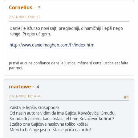
Cornelius
5
29-01-2009, 17:01:12
Daniel je isfurao novi sajt, pregledniji, dinamičniji i lepši nego
ranije. Preporučujem.
http://www.danielmaghen.com/fr/index.htm
Je n'ai aucune confiance dans la justice, même si cette justice est faite
par moi.
marlowe
4
29-01-2009, 18:14:24
#1
Zaista je lepše. Gosppodski.
Od nasih autora vidim da ima Gajića, Kovačevića i Smuđu.
Smuđa drži cenu, kao i ostali. Jel time Kovačević kotiran?
I zašto ona Gajićeva naslovna toliko košta?
Meni to baš nije jasno - šta se priča na brdu?