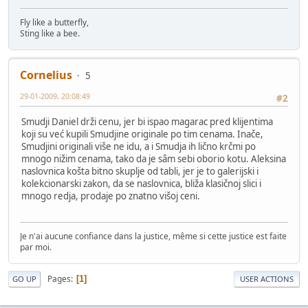
Fly like a butterfly,
Sting like a bee.
Cornelius
5
29-01-2009, 20:08:49
#2
Smudji Daniel drži cenu, jer bi ispao magarac pred klijentima
koji su već kupili Smudjine originale po tim cenama. Inače,
Smudjini originali više ne idu, a i Smudja ih lično krčmi po
mnogo nižim cenama, tako da je sâm sebi oborio kotu. Aleksina
naslovnica košta bitno skuplje od tabli, jer je to galerijski i
kolekcionarski zakon, da se naslovnica, bliža klasičnoj slici i
mnogo redja, prodaje po znatno višoj ceni.
Je n'ai aucune confiance dans la justice, même si cette justice est faite
par moi.
Pages
1
GO UP
USER ACTIONS