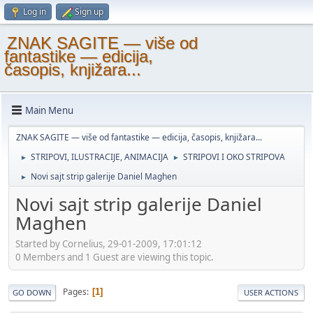
Log in
Sign up
ZNAK SAGITE — više od
fantastike — edicija,
časopis, knjižara...
Main Menu
ZNAK SAGITE — više od fantastike — edicija, časopis, knjižara...
STRIPOVI, ILUSTRACIJE, ANIMACIJA
STRIPOVI I OKO STRIPOVA
►
►
Novi sajt strip galerije Daniel Maghen
►
Novi sajt strip galerije Daniel
Maghen
Started by Cornelius, 29-01-2009, 17:01:12
0 Members and 1 Guest are viewing this topic.
Pages
1
GO DOWN
USER ACTIONS