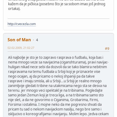
kažem da je pičkica (posebno što je sa sobom imao još jednog
ortaka).
http://cvecezla.com
Son of Man
4
02-02-2009, 21:02:27
#9
Ali najbolje je sto je to zapravo rasprava o fudbalu, koja bas i
nema mnogo veze sa navijacima (ciganshturama), pravi navijac-
huligan nikad nece sebi da dozvoli da se tako blamira nebitnim
raspravama na temu fudbala u Srbiji koji je priznacete vise
nego ocajan, aj da pricamo o nekoj shpaniji pa da takve
rasprave i imaju smisla, ali u Srbiji...u Srbiji je realno mnogo
zanimljvije gledati tribine na utakmicama nego sta se desva na
terenu. jer mnogo veci spektakl je na tribinama. Pogledajte
samo jedan Zemun koji je treca liga, a na tribinama samo sto
nije slet, a da ne govorimo o Ciganima, Grobarima, Firmi,
Forsima i ostalima. I mojne neko da me pogresno shvati da
pricam tu sad o nekom navijackom nasilju, nego bre samo i
iskljucivo o koreografijama i navijanju. Molim lepo. Jedva cekam