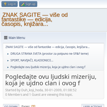
Log in
Sign up
ZNAK SAGITE — više od
fantastike — edicija,
časopis, knjižara...
Main Menu
ZNAK SAGITE — više od fantastike — edicija, časopis, knjižara...
DRUGA STRANA SVETA (prostor za potpuno ne-SF&F teme)
►
SPORT, NAVIJAČI, KLADIONICE...
►
Pogledajte ovu ljudski mizeriju, koja je ujdno clan i ovog f
►
Pogledajte ovu ljudski mizeriju,
koja je ujdno clan i ovog f
Started by Duh_koji_hoda, 30-01-2009, 01:08:52
0 Members and 1 Guest are viewing this topic.
Pages
1
GO DOWN
USER ACTIONS