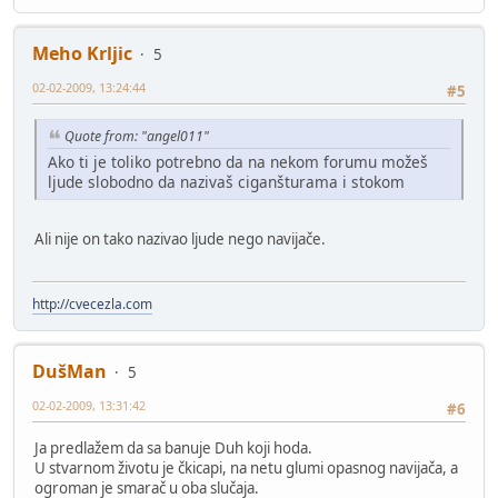
Meho Krljic
5
02-02-2009, 13:24:44
#5
Quote from: "angel011"
Ako ti je toliko potrebno da na nekom forumu možeš
ljude slobodno da nazivaš ciganšturama i stokom
Ali nije on tako nazivao ljude nego navijače.
http://cvecezla.com
DušMan
5
02-02-2009, 13:31:42
#6
Ja predlažem da sa banuje Duh koji hoda.
U stvarnom životu je čkicapi, na netu glumi opasnog navijača, a
ogroman je smarač u oba slučaja.