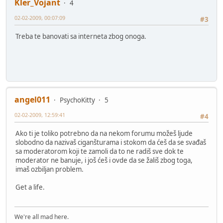
Kler_Vojant
4
02-02-2009, 00:07:09
#3
Treba te banovati sa interneta zbog onoga.
angel011
PsychoKitty
5
02-02-2009, 12:59:41
#4
Ako ti je toliko potrebno da na nekom forumu možeš ljude
slobodno da nazivaš ciganšturama i stokom da ćeš da se svađaš
sa moderatorom koji te zamoli da to ne radiš sve dok te
moderator ne banuje, i još ćeš i ovde da se žališ zbog toga,
imaš ozbiljan problem.
Get a life.
We're all mad here.