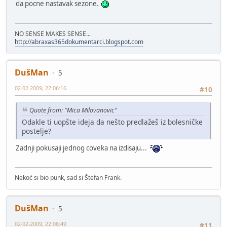
da pocne nastavak sezone.
NO SENSE MAKES SENSE...
http://abraxas365dokumentarci.blogspot.com
DušMan
5
02-02-2009, 22:06:16
#10
Quote from: "Mica Milovanovic"
Odakle ti uopšte ideja da nešto predlažeš iz bolesničke
postelje?
Zadnji pokusaji jednog coveka na izdisaju...
Nekoć si bio punk, sad si Štefan Frank.
DušMan
5
02-02-2009, 22:08:49
#11