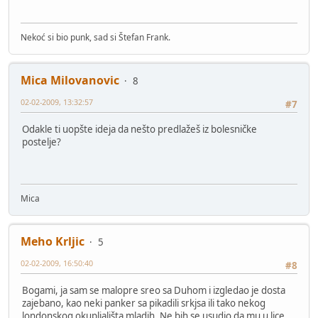
Nekoć si bio punk, sad si Štefan Frank.
Mica Milovanovic
8
02-02-2009, 13:32:57
#7
Odakle ti uopšte ideja da nešto predlažeš iz bolesničke
postelje?
Mica
Meho Krljic
5
02-02-2009, 16:50:40
#8
Bogami, ja sam se malopre sreo sa Duhom i izgledao je dosta
zajebano, kao neki panker sa pikadili srkjsa ili tako nekog
londonskog okupljališta mladih. Ne bih se usudio da mu u lice