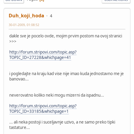
Duh_koji_hoda
4
30-01-2009, 01:08:52
dakle sve je pocelo ovde, mojim prvim postom na ovoj stranici
>>>
http://forum.stripovi.com/topic.asp?
TOPIC_ID=27228&whichpage=41
i pogledajte na kraju kad vise nije imao kuda jednostavno me je
banovao...
neverovatno koliko neki mogu mizerni da ispadnu...
http://forum.stripovi.com/topic.asp?
TOPIC_ID=33185&whichpage=1
... ali neka postoji i suceljavnje uzivo, a ne samo preko tipki
tastature...