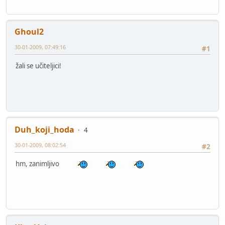
Ghoul2
30-01-2009, 07:49:16
#1
žali se učiteljici!
Duh_koji_hoda
4
30-01-2009, 08:02:54
#2
hm, zanimljivo