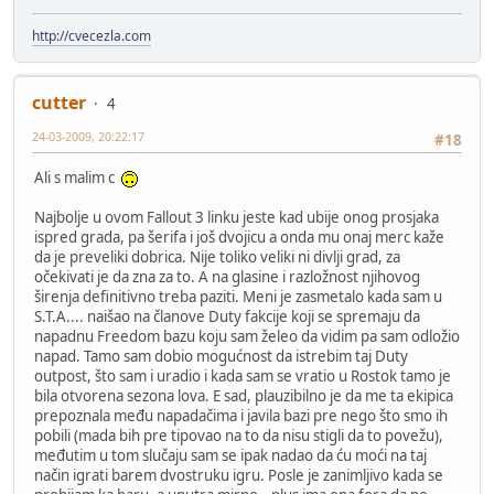
http://cvecezla.com
cutter
4
24-03-2009, 20:22:17
#18
Ali s malim c
Najbolje u ovom Fallout 3 linku jeste kad ubije onog prosjaka
ispred grada, pa šerifa i još dvojicu a onda mu onaj merc kaže
da je preveliki dobrica. Nije toliko veliki ni divlji grad, za
očekivati je da zna za to. A na glasine i razložnost njihovog
širenja definitivno treba paziti. Meni je zasmetalo kada sam u
S.T.A.... naišao na članove Duty fakcije koji se spremaju da
napadnu Freedom bazu koju sam želeo da vidim pa sam odložio
napad. Tamo sam dobio mogućnost da istrebim taj Duty
outpost, što sam i uradio i kada sam se vratio u Rostok tamo je
bila otvorena sezona lova. E sad, plauzibilno je da me ta ekipica
prepoznala među napadačima i javila bazi pre nego što smo ih
pobili (mada bih pre tipovao na to da nisu stigli da to povežu),
međutim u tom slučaju sam se ipak nadao da ću moći na taj
način igrati barem dvostruku igru. Posle je zanimljivo kada se