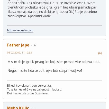
dobru priču. Čak ni nastavak Deus Ex: Invisible War. U svom
trenutnom prolasku kroz igru, igram bez ubijanja (mada par
likova moraju da poginu da bi se igra završila) što je posebno
zadovoljstvo. Apsolutni klasik.
http://cvecezla.com
Father Jape
4
06-02-2009, 11:12:33
#4
Mislim da je igra iz prvog lica koju sam presao vise od dva puta.
Nego, mislite li da ce od trojke biti ista prihvatljivo?
Blijedi čovjek na tragu pervertita.
To je ta nezadrživa napaljenost mladosti.
Dušman u odsustvu Dušmana.
Meho Krljic
5