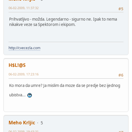
06-02-2009, 11:37:32
#5
Prihvatljivo - možda. Legendarno - sigurno ne. Ipak to nema
nikakve veze sa Spektorom i ekipom.
http://cvecezla.com
H$L!@S
06-02-2009, 17:23:16
#6
Ko mora da umre? Ja mislim da moze da se predje bez ijednog
ubistva...
Meho Krljic
5
06-02-2009, 19:43:31