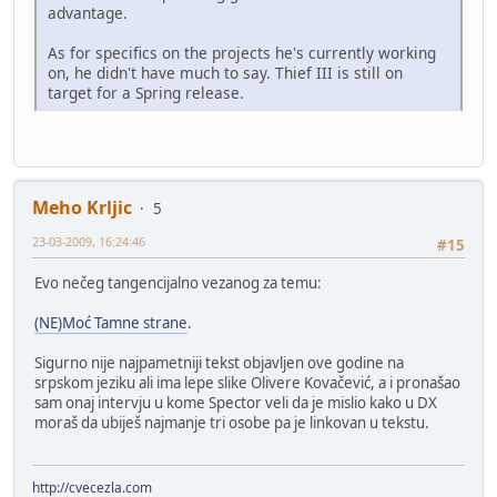
advantage.
As for specifics on the projects he's currently working
on, he didn't have much to say. Thief III is still on
target for a Spring release.
Meho Krljic
5
23-03-2009, 16:24:46
#15
Evo nečeg tangencijalno vezanog za temu:
(NE)Moć Tamne strane
.
Sigurno nije najpametniji tekst objavljen ove godine na
srpskom jeziku ali ima lepe slike Olivere Kovačević, a i pronašao
sam onaj intervju u kome Spector veli da je mislio kako u DX
moraš da ubiješ najmanje tri osobe pa je linkovan u tekstu.
http://cvecezla.com