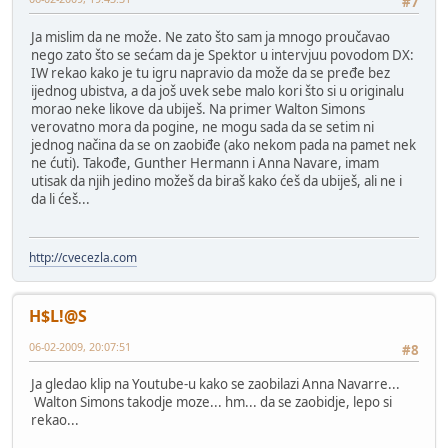
#7
Ja mislim da ne može. Ne zato što sam ja mnogo proučavao
nego zato što se sećam da je Spektor u intervjuu povodom DX:
IW rekao kako je tu igru napravio da može da se pređe bez
ijednog ubistva, a da još uvek sebe malo kori što si u originalu
morao neke likove da ubiješ. Na primer Walton Simons
verovatno mora da pogine, ne mogu sada da se setim ni
jednog načina da se on zaobiđe (ako nekom pada na pamet nek
ne ćuti). Takođe, Gunther Hermann i Anna Navare, imam
utisak da njih jedino možeš da biraš kako ćeš da ubiješ, ali ne i
da li ćeš...
http://cvecezla.com
H$L!@S
06-02-2009, 20:07:51
#8
Ja gledao klip na Youtube-u kako se zaobilazi Anna Navarre...
Walton Simons takodje moze... hm... da se zaobidje, lepo si
rekao...