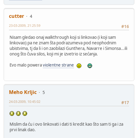
cutter
4
23-03-2009, 21:25:59
#16
Nisam gledao onaj walkthrough koji si linkovao (i koji sam
linkovao) pa ne znam šta podrazumeva pod neophodnim
ubistvima, tj da li i on zaobilazi Gunthera, Navarre i Simonsa...ili
onog što čuva silos, koji mi je izvetrio iz sećanja.
Evo malo powera
violentne strane
Meho Krljic
5
24-03-2009, 10:45:02
#17
Mislim da ću i ovo linkovati i dati ti kredit kao što sam ti ga i za
prvi linak dao.