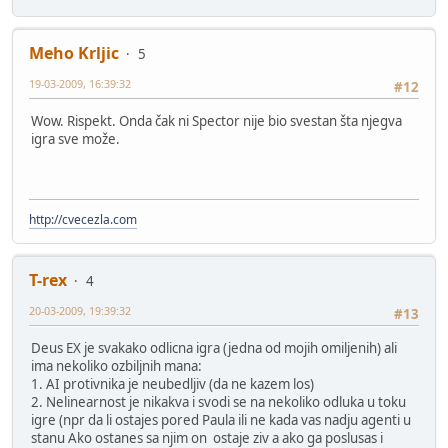
Meho Krljic
5
19-03-2009, 16:39:32
#12
Wow. Rispekt. Onda čak ni Spector nije bio svestan šta njegva
igra sve može.
http://cvecezla.com
T-rex
4
20-03-2009, 19:39:32
#13
Deus EX je svakako odlicna igra (jedna od mojih omiljenih) ali
ima nekoliko ozbiljnih mana:
1. AI protivnika je neubedljiv (da ne kazem los)
2. Nelinearnost je nikakva i svodi se na nekoliko odluka u toku
igre (npr da li ostajes pored Paula ili ne kada vas nadju agenti u
stanu Ako ostanes sa njim on ostaje ziv a ako ga poslusas i