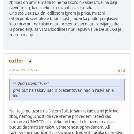
zbrises on umire mada to nema skoro nikakav uticaj na dalji
razvoj igre), kao i nekoliko razlicitih zavrsetaka.
Ono sto Deus EX cini odlicnom igrom je prica, mracni
cyberpunk svet bliske buducnosti, muzicka podloga i glasovi
kao i prvi put na takav nacin prezentovan nacin razvijanja lika.
U poredjenju sa VTM Bloodlines npr replay value Deus EX-a je
znatno manji.
cutter
4
20-03-2009, 20:53:45
#14
Quote from: "T-rex"
prvi put na takav nacin prezentovan nacin razvijanja
lika.
Ne, to je po uzoru na Sistem šok. Ja sam rekao da mi je krivo
zbog nemogućnosti da sve vreme provedem radeći kao
hitman za UNATCO, ali daleko od toga da to uzimam za zlo,
budući da smatram takvu usmerenost opravdanom. Ali
raznovrsne mogućnosti rešavanja određenih tačaka u narativu