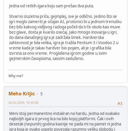
Jedna od retkih igara koju sam prešao dva puta.
Stvarno izuzetna priča, gejmplej, sve je odlično. Jedino što se
igri moglo zameriti je očajan AI, protivnici bi u jednom trenutku
bez bilo kakvog vidljivog razloga počeli da trče okolo kao muve
bez glave, dosta je kvarilo osećaj. Jako mnogo inovacija u igri,
do dana današnjeg igra je zadržala šmek. Hardverska
zahtevnost je bila velika, igra je tražila Pentium 3 i Voodoo 2 u
vreme kada je takav hardver bio pojam, ali je i grafika bila
izvrsna za ono vreme. Proglašena igrom godine u svim
gejmerskim časopisima, sasvim zasluženo.
Why me?
Meho Krljic
5
06-02-2009, 10:39:48
#3
Meni stoji permanentno instaliran na hardu. Jedna od svakako
najboljih igara iz prvog lica na bilo kojoj platformi. Čak i ovih
desetak (nepunih) godina kasnije ne pada mi na pamet ni jedna
igra koja je ovako uspelo povezala razumno veliku slobodu i