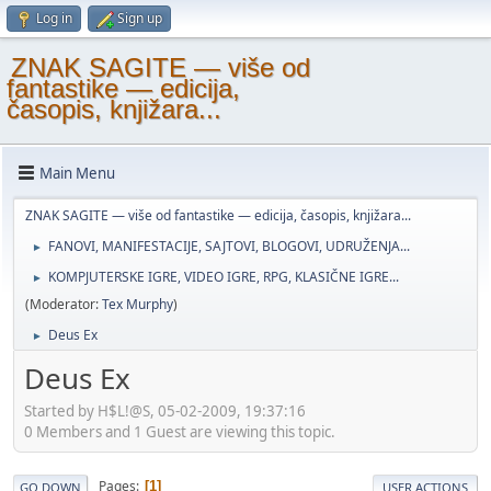
Log in
Sign up
ZNAK SAGITE — više od
fantastike — edicija,
časopis, knjižara...
Main Menu
ZNAK SAGITE — više od fantastike — edicija, časopis, knjižara...
FANOVI, MANIFESTACIJE, SAJTOVI, BLOGOVI, UDRUŽENJA...
►
KOMPJUTERSKE IGRE, VIDEO IGRE, RPG, KLASIČNE IGRE...
►
(Moderator:
Tex Murphy
)
Deus Ex
►
Deus Ex
Started by H$L!@S, 05-02-2009, 19:37:16
0 Members and 1 Guest are viewing this topic.
Pages
1
GO DOWN
USER ACTIONS