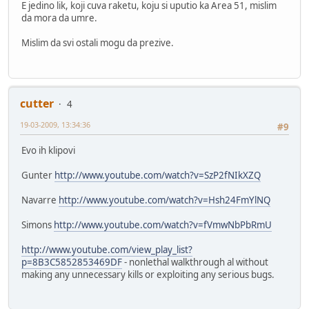
E jedino lik, koji cuva raketu, koju si uputio ka Area 51, mislim
da mora da umre.
Mislim da svi ostali mogu da prezive.
cutter
4
19-03-2009, 13:34:36
#9
Evo ih klipovi
Gunter
http://www.youtube.com/watch?v=SzP2fNIkXZQ
Navarre
http://www.youtube.com/watch?v=Hsh24FmYlNQ
Simons
http://www.youtube.com/watch?v=fVmwNbPbRmU
http://www.youtube.com/view_play_list?
p=8B3C5852853469DF
- nonlethal walkthrough al without
making any unnecessary kills or exploiting any serious bugs.