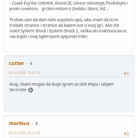
-
Covek koji bio Cetvrtak, Ricard III, Umece ratovanja
,
Poslednjim i
prvim covekom
, grckim mitom o
Dedalu
i
Ikaru
, itd...
Probao sam da dam neki uopsteni opis, iako znam da bi mi
trebale stranice i stranice da kazem sve o ovoj igri. Ako ste
voleli System Shock i System Shock 2, velika verovatnoca da ce
vas kupiti i ovaj sajberpank-spijunski-triler.
cutter
4
05-02-2009, 19:57:55
#1
Avaj, nisam mogao da dugo igram za
slick
ekipu i ubijam
teroriste
morbius
4
05-02-2009, 22:27:40
#2