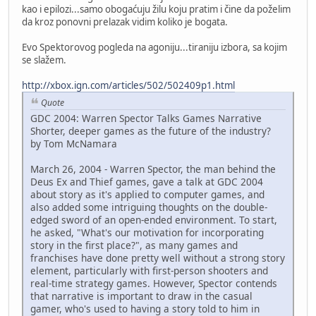
kao i epilozi...samo obogaćuju žilu koju pratim i čine da poželim
da kroz ponovni prelazak vidim koliko je bogata.
Evo Spektorovog pogleda na agoniju...tiraniju izbora, sa kojim
se slažem.
http://xbox.ign.com/articles/502/502409p1.html
Quote
GDC 2004: Warren Spector Talks Games Narrative
Shorter, deeper games as the future of the industry?
by Tom McNamara
March 26, 2004 - Warren Spector, the man behind the
Deus Ex and Thief games, gave a talk at GDC 2004
about story as it's applied to computer games, and
also added some intriguing thoughts on the double-
edged sword of an open-ended environment. To start,
he asked, "What's our motivation for incorporating
story in the first place?", as many games and
franchises have done pretty well without a strong story
element, particularly with first-person shooters and
real-time strategy games. However, Spector contends
that narrative is important to draw in the casual
gamer, who's used to having a story told to him in