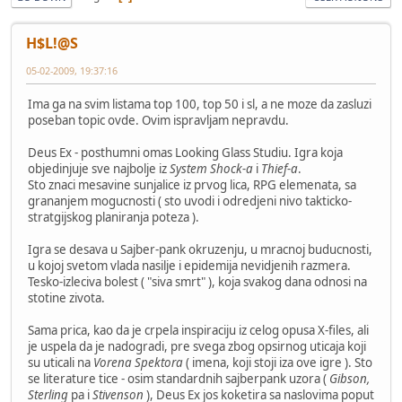
H$L!@S
05-02-2009, 19:37:16
Ima ga na svim listama top 100, top 50 i sl, a ne moze da zasluzi
poseban topic ovde. Ovim ispravljam nepravdu.
Deus Ex - posthumni omas Looking Glass Studiu. Igra koja
objedinjuje sve najbolje iz
System Shock-a
i
Thief-a
.
Sto znaci mesavine sunjalice iz prvog lica, RPG elemenata, sa
grananjem mogucnosti ( sto uvodi i odredjeni nivo takticko-
stratgijskog planiranja poteza ).
Igra se desava u Sajber-pank okruzenju, u mracnoj buducnosti,
u kojoj svetom vlada nasilje i epidemija nevidjenih razmera.
Tesko-izleciva bolest ( "siva smrt" ), koja svakog dana odnosi na
stotine zivota.
Sama prica, kao da je crpela inspiraciju iz celog opusa X-files, ali
je uspela da je nadogradi, pre svega zbog opsirnog uticaja koji
su uticali na
Vorena Spektora
( imena, koji stoji iza ove igre ). Sto
se literature tice - osim standardnih sajberpank uzora (
Gibson,
Sterling
pa i
Stivenson
), Deus Ex jos koketira sa naslovima poput