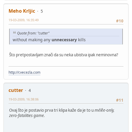
Meho Krljic
5
19-03-2009, 16:35:49
#10
Quote from: "cutter"
without making any
unnecessary
kills
Što pretpostavljam znači da su neka ubistva ipak neminovna?
http://cvecezla.com
cutter
4
19-03-2009, 16:38:06
#11
Ovaj što je postavio prva tri klipa kaže da je to u
mélêe-only,
zero-fatalities game.