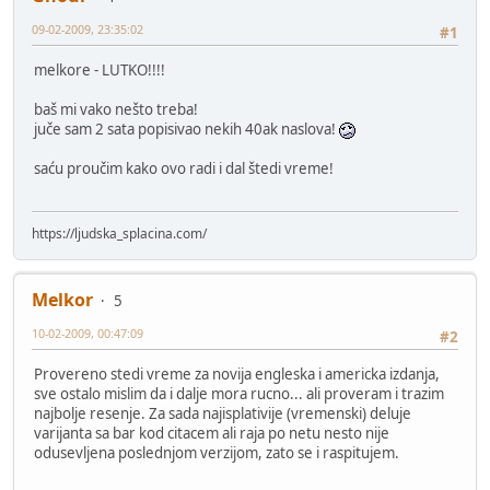
09-02-2009, 23:35:02
#1
melkore - LUTKO!!!!
baš mi vako nešto treba!
juče sam 2 sata popisivao nekih 40ak naslova!
saću proučim kako ovo radi i dal štedi vreme!
https://ljudska_splacina.com/
Melkor
5
10-02-2009, 00:47:09
#2
Provereno stedi vreme za novija engleska i americka izdanja,
sve ostalo mislim da i dalje mora rucno... ali proveram i trazim
najbolje resenje. Za sada najisplativije (vremenski) deluje
varijanta sa bar kod citacem ali raja po netu nesto nije
odusevljena poslednjom verzijom, zato se i raspitujem.