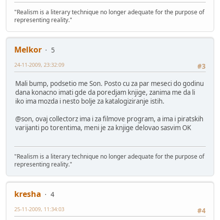
"Realism is a literary technique no longer adequate for the purpose of
representing reality."
Melkor
5
24-11-2009, 23:32:09
#3
Mali bump, podsetio me Son. Posto cu za par meseci do godinu
dana konacno imati gde da poredjam knjige, zanima me da li
iko ima mozda i nesto bolje za katalogiziranje istih.
@son, ovaj collectorz ima i za filmove program, a ima i piratskih
varijanti po torentima, meni je za knjige delovao sasvim OK
"Realism is a literary technique no longer adequate for the purpose of
representing reality."
kresha
4
25-11-2009, 11:34:03
#4