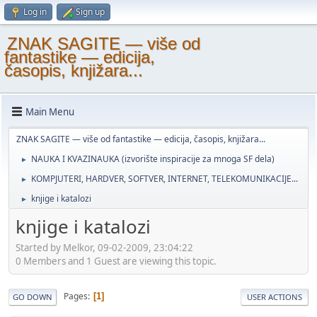
Log in
Sign up
ZNAK SAGITE — više od
fantastike — edicija,
časopis, knjižara...
Main Menu
ZNAK SAGITE — više od fantastike — edicija, časopis, knjižara...
NAUKA I KVAZINAUKA (izvorište inspiracije za mnoga SF dela)
►
KOMPJUTERI, HARDVER, SOFTVER, INTERNET, TELEKOMUNIKACIJE...
►
knjige i katalozi
►
knjige i katalozi
Started by Melkor, 09-02-2009, 23:04:22
0 Members and 1 Guest are viewing this topic.
Pages
1
GO DOWN
USER ACTIONS