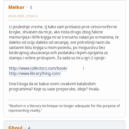
Melkor
5
09-02-2009, 23:04:22
U poslednje vreme, tj kako sam prebacio prve cetvorociferne
brojke, shvatam da mi je, ako nista drugo zbog falicne
memorije(a i 90% knjiga mi se trenutno nalazi po ormanima, te
daleko od ociju daleko od secanja), sve potrebniji nacin da
sastavim listu knjiga u mom posedu, po mogucstvu bez
beskrajnog ukucavanja svih podataka i lepim opcijama za
stampu i online pristupom. Za sada su mi u igri 2 opcije:
http://www.collectorz.com/book/
i
http://www.librarything.com/
Ima li koga da se bakce ovim i ovakvim kataloskim
programima? Koje su vase preporuke, ideje? Hvala.
"Realism is a literary technique no longer adequate for the purpose of
representing reality."
Ghoul
4