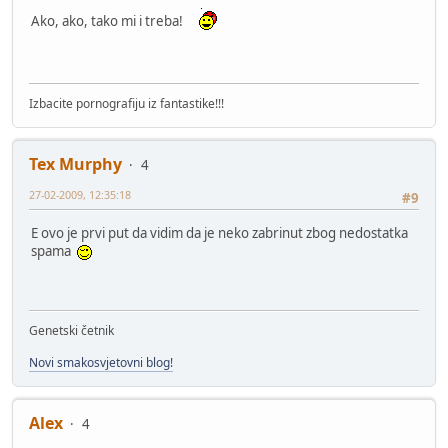
Ako, ako, tako mi i treba!
Izbacite pornografiju iz fantastike!!!
Tex Murphy
4
27-02-2009, 12:35:18
#9
E ovo je prvi put da vidim da je neko zabrinut zbog nedostatka
spama
Genetski četnik
Novi smakosvjetovni blog!
Alex
4