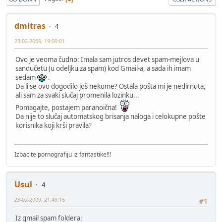
dmitras
4
23-02-2009, 19:09:01
Ovo je veoma čudno: Imala sam jutros devet spam-mejlova u
sandučetu (u odeljku za spam) kod Gmail-a, a sada ih imam
sedam
.
Da li se ovo dogodilo još nekome? Ostala pošta mi je nedirnuta,
ali sam za svaki slučaj promenila lozinku...
Pomagajte, postajem paranoična!
Da nije to slučaj automatskog brisanja naloga i celokupne pošte
korisnika koji krši pravila?
Izbacite pornografiju iz fantastike!!!
Usul
4
23-02-2009, 21:49:16
#1
Iz gmail spam foldera: