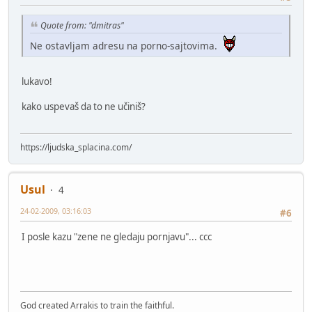
Quote from: "dmitras"
Ne ostavljam adresu na porno-sajtovima.
lukavo!
kako uspevaš da to ne učiniš?
https://ljudska_splacina.com/
Usul
4
24-02-2009, 03:16:03
#6
I posle kazu "zene ne gledaju pornjavu"... ccc
God created Arrakis to train the faithful.