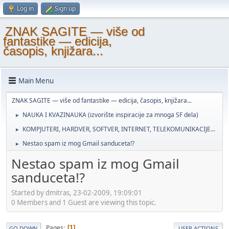
Log in
Sign up
ZNAK SAGITE — više od
fantastike — edicija,
časopis, knjižara...
Main Menu
ZNAK SAGITE — više od fantastike — edicija, časopis, knjižara...
NAUKA I KVAZINAUKA (izvorište inspiracije za mnoga SF dela)
►
KOMPJUTERI, HARDVER, SOFTVER, INTERNET, TELEKOMUNIKACIJE...
►
Nestao spam iz mog Gmail sanduceta!?
►
Nestao spam iz mog Gmail
sanduceta!?
Started by dmitras, 23-02-2009, 19:09:01
0 Members and 1 Guest are viewing this topic.
Pages
1
GO DOWN
USER ACTIONS