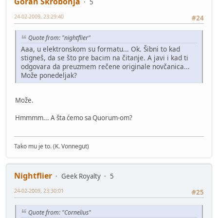
Goran Skrobonja
5
24-02-2009, 23:29:40
#24
Quote from: "nightflier"
Aaa, u elektronskom su formatu... Ok. Šibni to kad
stigneš, da se što pre bacim na čitanje. A javi i kad ti
odgovara da preuzmem rečene originale novčanica...
Može ponedeljak?
Može.
Hmmmm... A šta ćemo sa Quorum-om?
Tako mu je to. (K. Vonnegut)
Nightflier
Geek Royalty
5
24-02-2009, 23:30:01
#25
Quote from: "Cornelius"