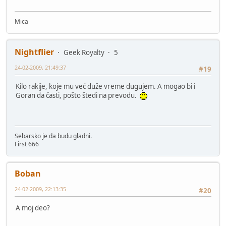
Mica
Nightflier
Geek Royalty
5
24-02-2009, 21:49:37
#19
Kilo rakije, koje mu već duže vreme dugujem. A mogao bi i
Goran da časti, pošto štedi na prevodu.
Sebarsko je da budu gladni.
First 666
Boban
24-02-2009, 22:13:35
#20
A moj deo?