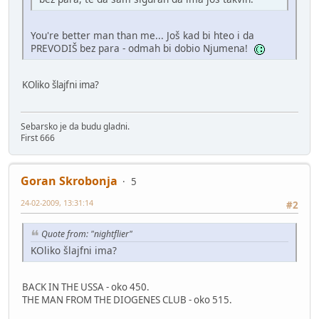
You're better man than me... Još kad bi hteo i da
PREVODIŠ bez para - odmah bi dobio Njumena!
KOliko šlajfni ima?
Sebarsko je da budu gladni.
First 666
Goran Skrobonja
5
24-02-2009, 13:31:14
#2
Quote from: "nightflier"
KOliko šlajfni ima?
BACK IN THE USSA - oko 450.
THE MAN FROM THE DIOGENES CLUB - oko 515.