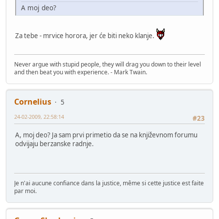
A moj deo?
Za tebe - mrvice horora, jer će biti neko klanje.
Never argue with stupid people, they will drag you down to their level
and then beat you with experience. - Mark Twain.
Cornelius
5
24-02-2009, 22:58:14
#23
A, moj deo? Ja sam prvi primetio da se na književnom forumu
odvijaju berzanske radnje.
Je n'ai aucune confiance dans la justice, même si cette justice est faite
par moi.