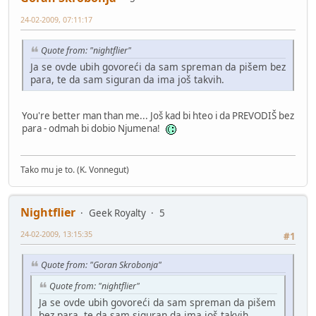
24-02-2009, 07:11:17
Quote from: "nightflier"
Ja se ovde ubih govoreći da sam spreman da pišem bez
para, te da sam siguran da ima još takvih.
You're better man than me... Još kad bi hteo i da PREVODIŠ bez
para - odmah bi dobio Njumena!
Tako mu je to. (K. Vonnegut)
Nightflier
Geek Royalty
5
24-02-2009, 13:15:35
#1
Quote from: "Goran Skrobonja"
Quote from: "nightflier"
Ja se ovde ubih govoreći da sam spreman da pišem
bez para, te da sam siguran da ima još takvih.