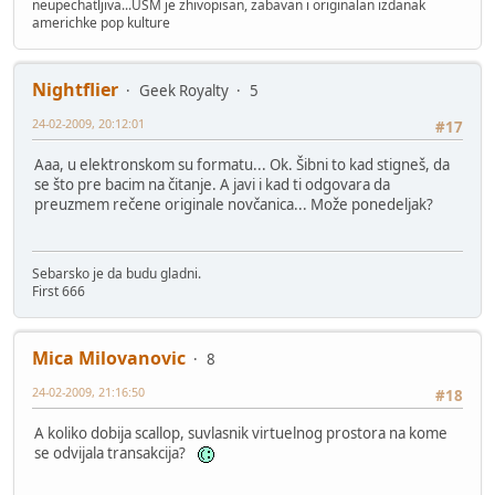
neupechatljiva...USM je zhivopisan, zabavan i originalan izdanak
americhke pop kulture
Nightflier
Geek Royalty
5
24-02-2009, 20:12:01
#17
Aaa, u elektronskom su formatu... Ok. Šibni to kad stigneš, da
se što pre bacim na čitanje. A javi i kad ti odgovara da
preuzmem rečene originale novčanica... Može ponedeljak?
Sebarsko je da budu gladni.
First 666
Mica Milovanovic
8
24-02-2009, 21:16:50
#18
A koliko dobija scallop, suvlasnik virtuelnog prostora na kome
se odvijala transakcija?