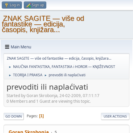
Log in
Sign up
ZNAK SAGITE — više od
fantastike — edicija,
časopis, knjižara...
Main Menu
ZNAK SAGITE — više od fantastike — edicija, časopis, knjižara...
NAUČNA FANTASTIKA, FANTASTIKA i HOROR — KNJIŽEVNOST
►
TEORIJA I PRAKSA
prevoditi ili naplaćivati
►
►
prevoditi ili naplaćivati
Started by Goran Skrobonja, 24-02-2009, 07:11:17
0 Members and 1 Guest are viewing this topic.
Pages
1
GO DOWN
USER ACTIONS
Goran Skrobonja
5