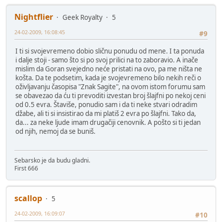
Nightflier
Geek Royalty
5
24-02-2009, 16:08:45
#9
I ti si svojevremeno dobio sličnu ponudu od mene. I ta ponuda
i dalje stoji - samo što si po svoj prilici na to zaboravio. A inače
mislim da Goran svejedno neće pristati na ovo, pa me ništa ne
košta. Da te podsetim, kada je svojevremeno bilo nekih reči o
oživljavanju časopisa "Znak Sagite", na ovom istom forumu sam
se obavezao da ću ti prevoditi izvestan broj šlajfni po nekoj ceni
od 0.5 evra. Štaviše, ponudio sam i da ti neke stvari odradim
džabe, ali ti si insistirao da mi platiš 2 evra po šlajfni. Tako da,
da... za neke ljude imam drugačiji cenovnik. A pošto si ti jedan
od njih, nemoj da se buniš.
Sebarsko je da budu gladni.
First 666
scallop
5
24-02-2009, 16:09:07
#10