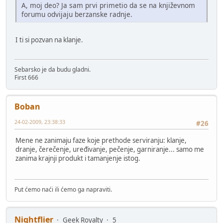
A, moj deo? Ja sam prvi primetio da se na književnom
forumu odvijaju berzanske radnje.
I ti si pozvan na klanje.
Sebarsko je da budu gladni.
First 666
Boban
24-02-2009, 23:38:33
#26
Mene ne zanimaju faze koje prethode serviranju: klanje,
dranje, čerečenje, uređivanje, pečenje, garniranje... samo me
zanima krajnji produkt i tamanjenje istog.
Put ćemo naći ili ćemo ga napraviti.
Nightflier
Geek Royalty
5