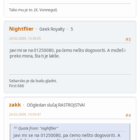
Tako mu je to. (K. Vonnegut)
Nightflier
Geek Royalty
5
24-02-2009, 13:34:05
#3
Javi mi se na 01250080, pa ćemo nešto dogovoriti. A možeš i
preko msna, šta ti je lakše.
Sebarsko je da budu gladni.
First 666
zakk
Očigledan slučaj RASTROJSTVA!
24-02-2009, 14:04:47
#4
Quote from: "nightflier"
Javi mi se na 01250080, pa ćemo nešto dogovoriti. A