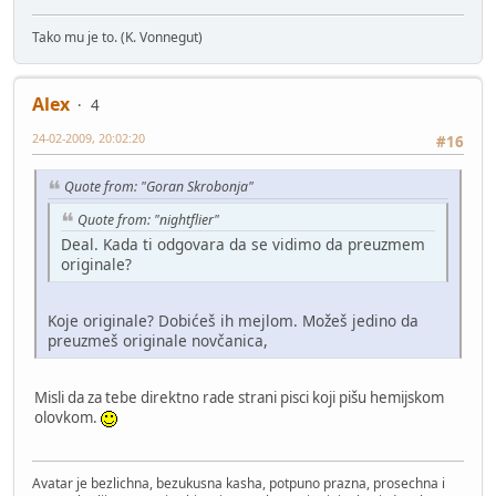
Tako mu je to. (K. Vonnegut)
Alex
4
24-02-2009, 20:02:20
#16
Quote from: "Goran Skrobonja"
Quote from: "nightflier"
Deal. Kada ti odgovara da se vidimo da preuzmem
originale?
Koje originale? Dobićeš ih mejlom. Možeš jedino da
preuzmeš originale novčanica,
Misli da za tebe direktno rade strani pisci koji pišu hemijskom
olovkom.
Avatar je bezlichna, bezukusna kasha, potpuno prazna, prosechna i