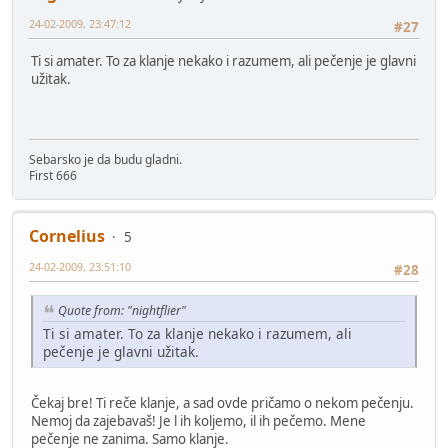
24-02-2009, 23:47:12
#27
Ti si amater. To za klanje nekako i razumem, ali pečenje je glavni
užitak.
Sebarsko je da budu gladni.
First 666
Cornelius
5
24-02-2009, 23:51:10
#28
Quote from: "nightflier"
Ti si amater. To za klanje nekako i razumem, ali
pečenje je glavni užitak.
Čekaj bre! Ti reče klanje, a sad ovde pričamo o nekom pečenju.
Nemoj da zajebavaš! Je l ih koljemo, il ih pečemo. Mene
pečenje ne zanima. Samo klanje.