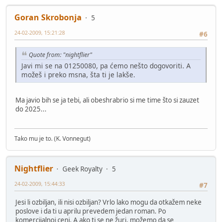
Goran Skrobonja
5
24-02-2009, 15:21:28
#6
Quote from: "nightflier"
Javi mi se na 01250080, pa ćemo nešto dogovoriti. A
možeš i preko msna, šta ti je lakše.
Ma javio bih se ja tebi, ali obeshrabrio si me time što si zauzet
do 2025...
Tako mu je to. (K. Vonnegut)
Nightflier
Geek Royalty
5
24-02-2009, 15:44:33
#7
Jesi li ozbiljan, ili nisi ozbiljan? Vrlo lako mogu da otkažem neke
poslove i da ti u aprilu prevedem jedan roman. Po
komercijalnoj ceni. A ako ti se ne žuri, možemo da se