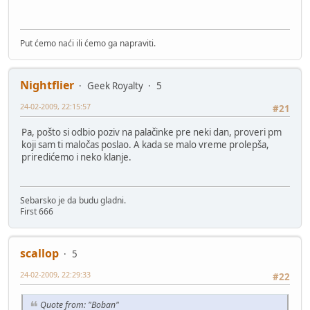
Put ćemo naći ili ćemo ga napraviti.
Nightflier
Geek Royalty
5
24-02-2009, 22:15:57
#21
Pa, pošto si odbio poziv na palačinke pre neki dan, proveri pm
koji sam ti maločas poslao. A kada se malo vreme prolepša,
priredićemo i neko klanje.
Sebarsko je da budu gladni.
First 666
scallop
5
24-02-2009, 22:29:33
#22
Quote from: "Boban"