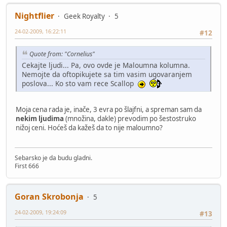
Nightflier
Geek Royalty
5
24-02-2009, 16:22:11
#12
Quote from: "Cornelius"
Cekajte ljudi... Pa, ovo ovde je Maloumna kolumna.
Nemojte da oftopikujete sa tim vasim ugovaranjem
poslova... Ko sto vam rece Scallop
Moja cena rada je, inače, 3 evra po šlajfni, a spreman sam da
nekim ljudima
(množina, dakle) prevodim po šestostruko
nižoj ceni. Hoćeš da kažeš da to nije maloumno?
Sebarsko je da budu gladni.
First 666
Goran Skrobonja
5
24-02-2009, 19:24:09
#13