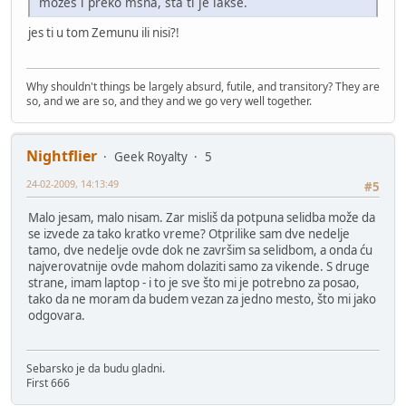
možeš i preko msna, šta ti je lakše.
jes ti u tom Zemunu ili nisi?!
Why shouldn't things be largely absurd, futile, and transitory? They are
so, and we are so, and they and we go very well together.
Nightflier
Geek Royalty
5
24-02-2009, 14:13:49
#5
Malo jesam, malo nisam. Zar misliš da potpuna selidba može da
se izvede za tako kratko vreme? Otprilike sam dve nedelje
tamo, dve nedelje ovde dok ne završim sa selidbom, a onda ću
najverovatnije ovde mahom dolaziti samo za vikende. S druge
strane, imam laptop - i to je sve što mi je potrebno za posao,
tako da ne moram da budem vezan za jedno mesto, što mi jako
odgovara.
Sebarsko je da budu gladni.
First 666