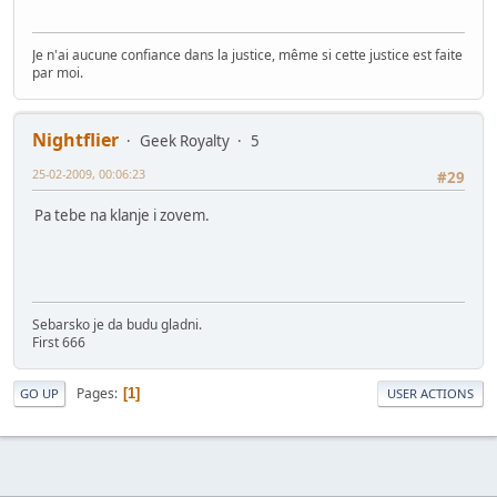
Je n'ai aucune confiance dans la justice, même si cette justice est faite
par moi.
Nightflier
Geek Royalty
5
25-02-2009, 00:06:23
#29
Pa tebe na klanje i zovem.
Sebarsko je da budu gladni.
First 666
Pages
1
GO UP
USER ACTIONS