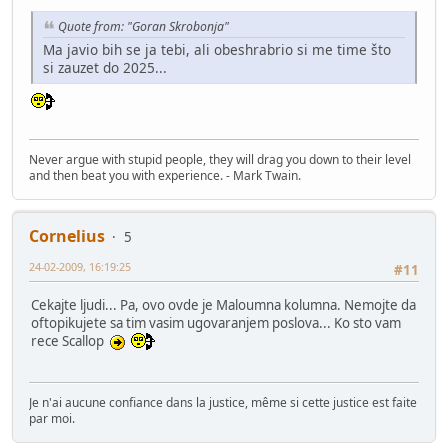
Quote from: "Goran Skrobonja"
Ma javio bih se ja tebi, ali obeshrabrio si me time što
si zauzet do 2025...
Never argue with stupid people, they will drag you down to their level
and then beat you with experience. - Mark Twain.
Cornelius
5
24-02-2009, 16:19:25
#11
Cekajte ljudi... Pa, ovo ovde je Maloumna kolumna. Nemojte da
oftopikujete sa tim vasim ugovaranjem poslova... Ko sto vam
rece Scallop
Je n'ai aucune confiance dans la justice, même si cette justice est faite
par moi.