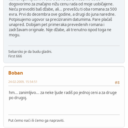
dogovorimo za značajno nižu cenu rada od moje uobičajene.
Neću prevoditi baš džabe, ali... prevešću ti oba romana za 500
evra. Prvi do decembra ove godine, a drugi do juna naredne.
Potpisujemo ugovor sa preciziranim datumima. Pare plaćaš
unapred. Dobijam pet primeraka prevedenih romana i
zadržavam originale. Nije džabe, ali trenutno ispod toga ne
mogu.
Sebarsko je da budu gladni.
First 666
Boban
24-02-2009, 15:54:51
#8
hm... zanimljivo... za neke ljude radiš po jednoj ceni a za druge
po drugoj.
Put ćemo naći ili ćemo ga napraviti.