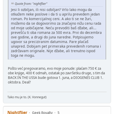
Quote from: "nightflier"
Jesi li ozbiljan, ili nisi ozbiljan? Vrlo lako mogu da
otkažem neke poslove i da ti u aprilu prevedem jedan
roman. Po komercijalnoj ceni. A ako ti se ne žuri,
možemo da se dogovorimo za značajno nižu cenu rada
od moje uobičajene. Neću prevoditi baš džabe, ali...
prevešću ti oba romana za 500 evra. Prvi do decembra
ove godine, a drugi do juna naredne. Potpisujemo
ugovor sa preciziranim datumima. Pare plaćaš
unapred. Dobijam pet primeraka prevedenih romana i
zadržavam originale. Nije džabe, ali trenutno ispod
toga ne mogu.
Pošto već pregovaramo, evo moje ponude: plaćam 750 € za
obe knjige, 400 € odmah, ostatak po završetku druge, s tim da
BACK IN THE USSA bude gotova 1. juna, a DIOGENES CLUB 1.
oktobra. Deal?
Tako mu je to. (K. Vonnegut)
Nightflier
Geek Royalty
5