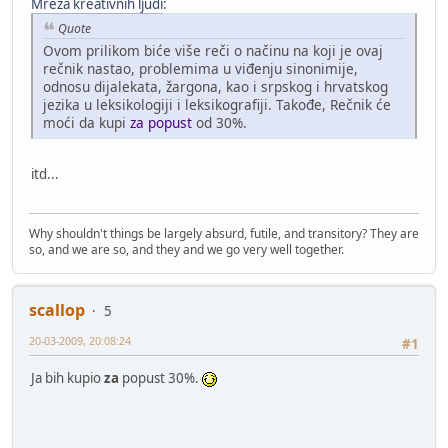
Mreža kreativnih ljudi
:
Quote
Ovom prilikom biće više reči o načinu na koji je ovaj
rečnik nastao, problemima u viđenju sinonimije,
odnosu dijalekata, žargona, kao i srpskog i hrvatskog
jezika u leksikologiji i leksikografiji. Takođe, Rečnik će
moći da kupi
za popust
od 30%.
itd...
Why shouldn't things be largely absurd, futile, and transitory? They are
so, and we are so, and they and we go very well together.
scallop
5
20-03-2009, 20:08:24
#1
Ja bih kupio
za
popust 30%.