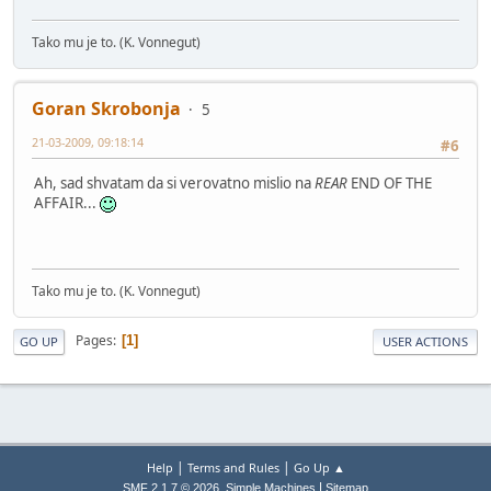
Tako mu je to. (K. Vonnegut)
Goran Skrobonja
5
21-03-2009, 09:18:14
#6
Ah, sad shvatam da si verovatno mislio na
REAR
END OF THE
AFFAIR...
Tako mu je to. (K. Vonnegut)
Pages
1
GO UP
USER ACTIONS
|
|
Help
Terms and Rules
Go Up ▲
,
|
SMF 2.1.7 © 2026
Simple Machines
Sitemap