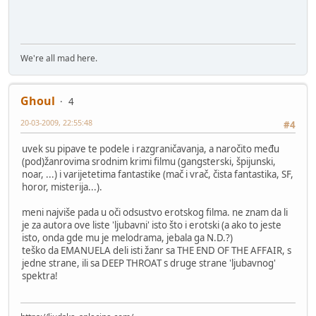
We're all mad here.
Ghoul
4
20-03-2009, 22:55:48
#4
uvek su pipave te podele i razgraničavanja, a naročito među
(pod)žanrovima srodnim krimi filmu (gangsterski, špijunski,
noar, ...) i varijetetima fantastike (mač i vrač, čista fantastika, SF,
horor, misterija...).
meni najviše pada u oči odsustvo erotskog filma. ne znam da li
je za autora ove liste 'ljubavni' isto što i erotski (a ako to jeste
isto, onda gde mu je melodrama, jebala ga N.D.?)
teško da EMANUELA deli isti žanr sa THE END OF THE AFFAIR, s
jedne strane, ili sa DEEP THROAT s druge strane 'ljubavnog'
spektra!