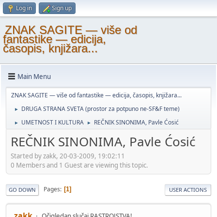
Log in
Sign up
ZNAK SAGITE — više od
fantastike — edicija,
časopis, knjižara...
Main Menu
ZNAK SAGITE — više od fantastike — edicija, časopis, knjižara...
DRUGA STRANA SVETA (prostor za potpuno ne-SF&F teme)
►
UMETNOST I KULTURA
REČNIK SINONIMA, Pavle Ćosić
►
►
REČNIK SINONIMA, Pavle Ćosić
Started by zakk, 20-03-2009, 19:02:11
0 Members and 1 Guest are viewing this topic.
Pages
1
GO DOWN
USER ACTIONS
zakk
Očigledan slučaj RASTROJSTVA!