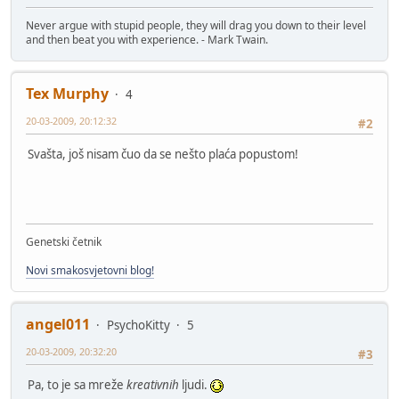
Never argue with stupid people, they will drag you down to their level
and then beat you with experience. - Mark Twain.
Tex Murphy
4
20-03-2009, 20:12:32
#2
Svašta, još nisam čuo da se nešto plaća popustom!
Genetski četnik
Novi smakosvjetovni blog!
angel011
PsychoKitty
5
20-03-2009, 20:32:20
#3
Pa, to je sa mreže
kreativnih
ljudi.