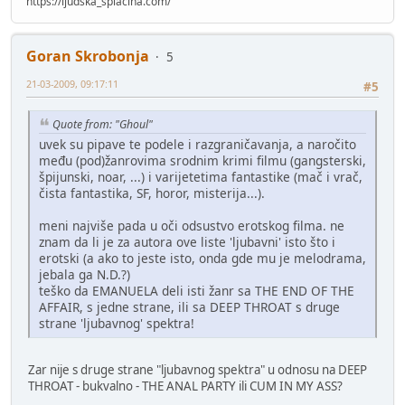
https://ljudska_splacina.com/
Goran Skrobonja
5
21-03-2009, 09:17:11
#5
Quote from: "Ghoul"
uvek su pipave te podele i razgraničavanja, a naročito
među (pod)žanrovima srodnim krimi filmu (gangsterski,
špijunski, noar, ...) i varijetetima fantastike (mač i vrač,
čista fantastika, SF, horor, misterija...).
meni najviše pada u oči odsustvo erotskog filma. ne
znam da li je za autora ove liste 'ljubavni' isto što i
erotski (a ako to jeste isto, onda gde mu je melodrama,
jebala ga N.D.?)
teško da EMANUELA deli isti žanr sa THE END OF THE
AFFAIR, s jedne strane, ili sa DEEP THROAT s druge
strane 'ljubavnog' spektra!
Zar nije s druge strane "ljubavnog spektra" u odnosu na DEEP
THROAT - bukvalno - THE ANAL PARTY ili CUM IN MY ASS?