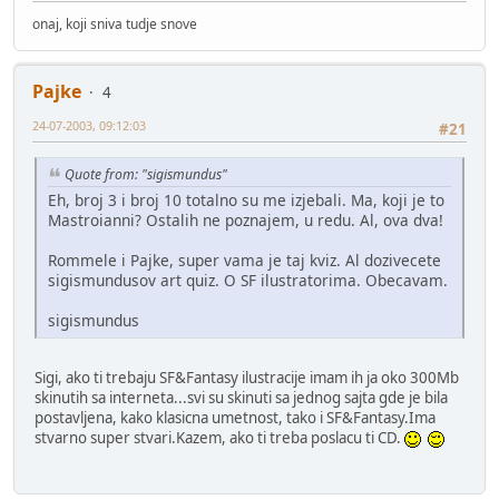
onaj, koji sniva tudje snove
Pajke
4
24-07-2003, 09:12:03
#21
Quote from: "sigismundus"
Eh, broj 3 i broj 10 totalno su me izjebali. Ma, koji je to
Mastroianni? Ostalih ne poznajem, u redu. Al, ova dva!
Rommele i Pajke, super vama je taj kviz. Al dozivecete
sigismundusov art quiz. O SF ilustratorima. Obecavam.
sigismundus
Sigi, ako ti trebaju SF&Fantasy ilustracije imam ih ja oko 300Mb
skinutih sa interneta...svi su skinuti sa jednog sajta gde je bila
postavljena, kako klasicna umetnost, tako i SF&Fantasy.Ima
stvarno super stvari.Kazem, ako ti treba poslacu ti CD.