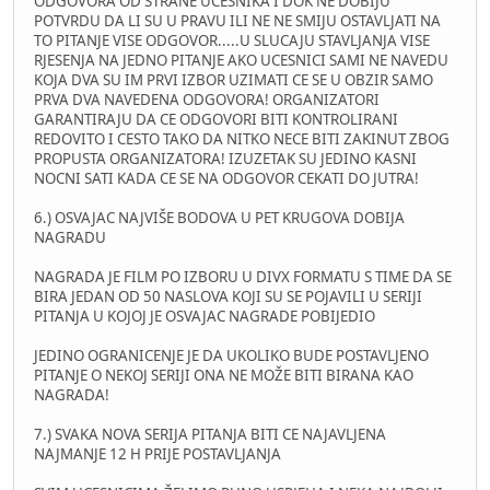
ODGOVORA OD STRANE UCESNIKA I DOK NE DOBIJU
POTVRDU DA LI SU U PRAVU ILI NE NE SMIJU OSTAVLJATI NA
TO PITANJE VISE ODGOVOR.....U SLUCAJU STAVLJANJA VISE
RJESENJA NA JEDNO PITANJE AKO UCESNICI SAMI NE NAVEDU
KOJA DVA SU IM PRVI IZBOR UZIMATI CE SE U OBZIR SAMO
PRVA DVA NAVEDENA ODGOVORA! ORGANIZATORI
GARANTIRAJU DA CE ODGOVORI BITI KONTROLIRANI
REDOVITO I CESTO TAKO DA NITKO NECE BITI ZAKINUT ZBOG
PROPUSTA ORGANIZATORA! IZUZETAK SU JEDINO KASNI
NOCNI SATI KADA CE SE NA ODGOVOR CEKATI DO JUTRA!
6.) OSVAJAC NAJVIŠE BODOVA U PET KRUGOVA DOBIJA
NAGRADU
NAGRADA JE FILM PO IZBORU U DIVX FORMATU S TIME DA SE
BIRA JEDAN OD 50 NASLOVA KOJI SU SE POJAVILI U SERIJI
PITANJA U KOJOJ JE OSVAJAC NAGRADE POBIJEDIO
JEDINO OGRANICENJE JE DA UKOLIKO BUDE POSTAVLJENO
PITANJE O NEKOJ SERIJI ONA NE MOŽE BITI BIRANA KAO
NAGRADA!
7.) SVAKA NOVA SERIJA PITANJA BITI CE NAJAVLJENA
NAJMANJE 12 H PRIJE POSTAVLJANJA