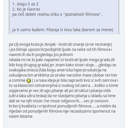
1. znaju li za Z
2. Ko je Gavras
pa ćeš dobiti realnu sliku o "poznatosti filmova".
ja ti samo kažem: Pitanja ti nisu laka (barem za mene)
pa cilj ovoga kviza je dvojak - testirati znanje (a ne neznanje)
i jos bitnije upozoriti/podsjetiti ljude na neke od tih filmova i
navesti ih da ih pogledaju jos jednom
nikada mi ne bi palo napamet ici testirati ljude moga grada (ili
bilo kog drugog grada) jer znam kako stvari stoje....gledaju se
svakojaka smeca (fala bogu americka hiperprodukcija ne
oskudjeva tim artiklima za siroke narodne mase (dobar termin
a commie
) ) a nasa ideja je bila napraviti kviz iz svih zanrova i
to sa klasicnim ostvarenjima iz svakog od zanra....koliko u tome
uspjevamo je vec drugo pitanje ali po strukturi pitanja vidis
(ultra laka ultra teska) da ne stavljamo pitanja u skladu sa time
dali se na njih moze /ne moze odgovoriti....vec je osnovni
kriterij kvaliteta i vrijednost ponudjenih filmova.....a mislim da
nijedan od ponudjenih filmova nije nezasluzeno spomenut na
nasim listama