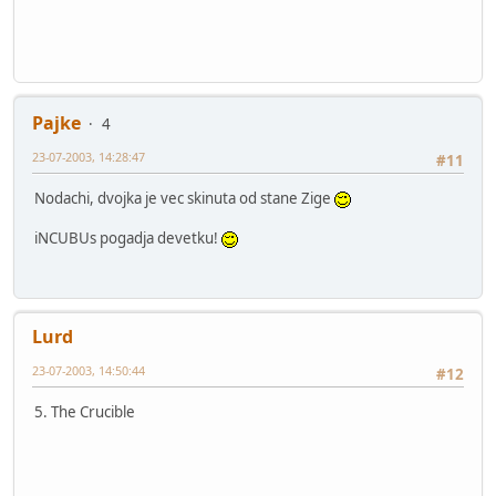
Pajke
4
23-07-2003, 14:28:47
#11
Nodachi, dvojka je vec skinuta od stane Zige
iNCUBUs pogadja devetku!
Lurd
23-07-2003, 14:50:44
#12
5. The Crucible