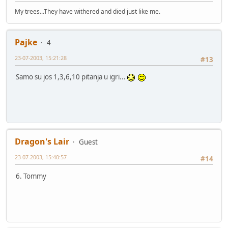
My trees...They have withered and died just like me.
Pajke
4
23-07-2003, 15:21:28
#13
Samo su jos 1,3,6,10 pitanja u igri...
Dragon's Lair
Guest
23-07-2003, 15:40:57
#14
6. Tommy