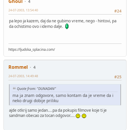
Ghoul
4
24-07-2003, 13:54:40
#24
pa lepo ja kazem, daj da ne gubimo vreme, nego - hintovi, pa
da ochistimo ovo i idemo dalje.
https://ljudska_splacina.com/
Rommel
4
24-07-2003, 14:49:48
#25
Quote from: "DUNADAN"
ma ja znam odgovore, samo kontam da je vreme da i
neko drugi dobije priliku
ajde otkrij samo jedan....pa da pokupis filmove koje ti je
sandman obecao za tocan odgovor....