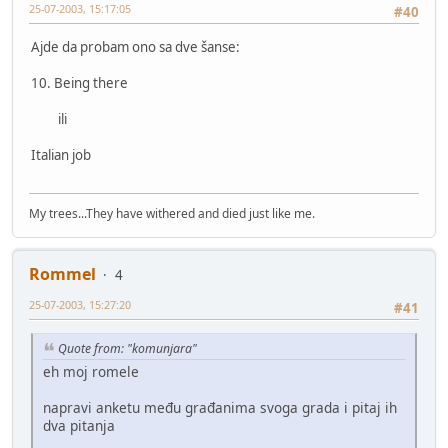
25-07-2003, 15:17:05
#40
Ajde da probam ono sa dve šanse:
10. Being there
ili
Italian job
My trees...They have withered and died just like me.
Rommel
4
25-07-2003, 15:27:20
#41
Quote from: "komunjara"
eh moj romele
napravi anketu među građanima svoga grada i pitaj ih
dva pitanja