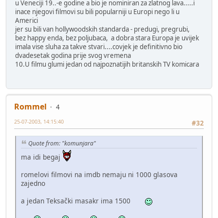
u Veneciji 19..-e godine a bio je nominiran za zlatnog lava.....i
inace njegovi filmovi su bili popularniji u Europi nego li u
Americi
jer su bili van hollywoodskih standarda - predugi, pregrubi,
bez happy enda, bez poljubaca, a dobra stara Europa je uvijek
imala vise sluha za takve stvari....covjek je definitivno bio
dvadesetak godina prije svog vremena
10.U filmu glumi jedan od najpoznatijih britanskih TV komicara
Rommel
4
25-07-2003, 14:15:40
#32
Quote from: "komunjara"
ma idi begaj
romelovi filmovi na imdb nemaju ni 1000 glasova
zajedno
a jedan Teksački masakr ima 1500