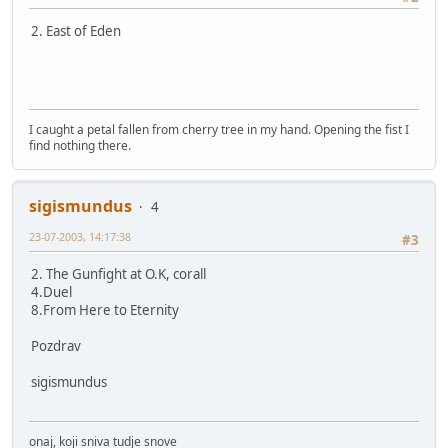
2. East of Eden
I caught a petal fallen from cherry tree in my hand. Opening the fist I
find nothing there.
sigismundus
4
23-07-2003, 14:17:38
#3
2. The Gunfight at O.K, corall
4.Duel
8.From Here to Eternity
Pozdrav
sigismundus
onaj, koji sniva tudje snove