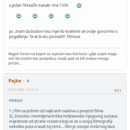
a jedan Teksački masakr ima 1500
ps. znam da bodovi nisu mjerilo kvalitete ali ovdje govorimo o
pogađanju "brat bratu poznatih" filmova
Najjači forum na kojem se osjećam kao kod kuće i gdje uvijek mogu
reći što mislim bez posljedica, mada ipak ne bih trebao mnogo
pričati...
Pajke
4
25-07-2003, 14:15:13
#31
Hintovi:
1.) film sa jednim od najkracih naslova u povjesti filma
3). Zestoka i nesmiljena kritika hollywooda i njegovog sustava
vrijednosti od strane rezisera koji ce se u svojoj filmografiji
nekoliko puta vracati toj temi....film je osvojio srebrnog lava