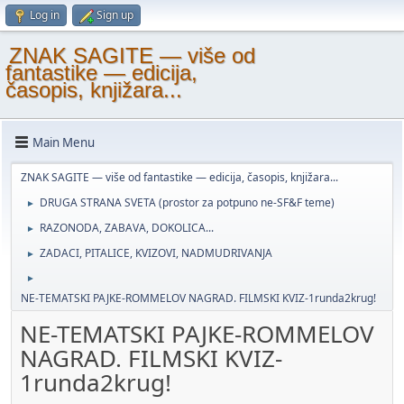
Log in
Sign up
ZNAK SAGITE — više od
fantastike — edicija,
časopis, knjižara...
Main Menu
ZNAK SAGITE — više od fantastike — edicija, časopis, knjižara...
DRUGA STRANA SVETA (prostor za potpuno ne-SF&F teme)
►
RAZONODA, ZABAVA, DOKOLICA...
►
ZADACI, PITALICE, KVIZOVI, NADMUDRIVANJA
►
►
NE-TEMATSKI PAJKE-ROMMELOV NAGRAD. FILMSKI KVIZ-1runda2krug!
NE-TEMATSKI PAJKE-ROMMELOV
NAGRAD. FILMSKI KVIZ-
1runda2krug!