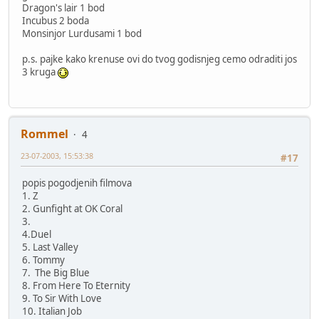
Dragon's lair 1 bod
Incubus 2 boda
Monsinjor Lurdusami 1 bod
p.s. pajke kako krenuse ovi do tvog godisnjeg cemo odraditi jos
3 kruga
Rommel
4
23-07-2003, 15:53:38
#17
popis pogodjenih filmova
1. Z
2. Gunfight at OK Coral
3.
4.Duel
5. Last Valley
6. Tommy
7. The Big Blue
8. From Here To Eternity
9. To Sir With Love
10. Italian Job