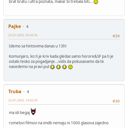
brat bratu i ultra poznata, makar bi trebala biti...
Pajke
4
25-07-2003, 09:43:56
#29
Idemo sa hintovima danas u 13h!
Komunjaro, ko ti je kriv kada gledas samo horore&SF pa ti je
ostalo tesko za pogadjanje...vidis da pokusavamo da te
navedemo na pravi put
Truba
4
25-07-2003, 14:05:09
#30
ma idi begaj
romelovi filmovi na imdb nemaju ni 1000 glasova zajedno