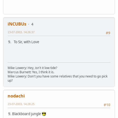
iNCUBUs
4
23-07-2003, 14:26:37
#9
9. To Sir, with Love
Mike Lowery: Hey, isn't it low tide?
Marcus Burnett: Yes, I think it is.
Mike Lowery: Don't you have some relatives that you need to go pick
up?
nodachi
23-07-2003, 14:28:25
#10
9. Blackboard jungle