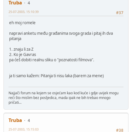
Truba
4
25-07-2003, 15:10:39
#37
eh moj romele
napravi anketu među građanima svoga grada i pitaj ih dva
pitanja
1. znaju li za Z
2. Ko je Gavras
pa ćeš dobiti realnu sliku o "poznatosti filmova".
ja ti samo kažem: Pitanja ti nisu laka (barem za mene)
Najjači forum na kojem se osjećam kao kod kuće i gdje uvijek mogu
reći što mislim bez posljedica, mada ipak ne bih trebao mnogo
pričati...
Truba
4
25-07-2003, 15:15:03
#38