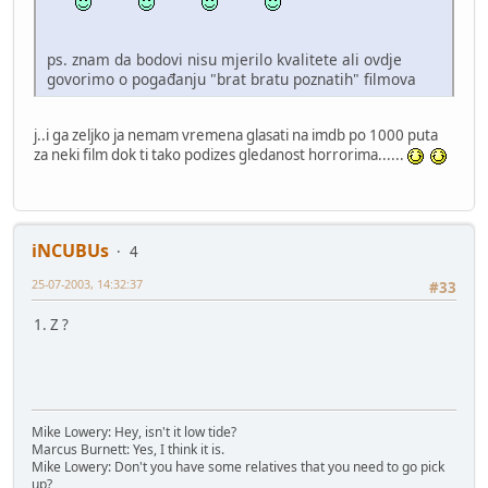
ps. znam da bodovi nisu mjerilo kvalitete ali ovdje
govorimo o pogađanju "brat bratu poznatih" filmova
j..i ga zeljko ja nemam vremena glasati na imdb po 1000 puta
za neki film dok ti tako podizes gledanost horrorima......
iNCUBUs
4
25-07-2003, 14:32:37
#33
1. Z ?
Mike Lowery: Hey, isn't it low tide?
Marcus Burnett: Yes, I think it is.
Mike Lowery: Don't you have some relatives that you need to go pick
up?