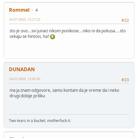
Rommel
4
24-07-2003, 13:21:22
#22
sto je ovo...svi junaci nikom ponikose...niko ni da pokusa....sto
cekaju se hintovi, ha?
DUNADAN
24-07-2003, 13:45:45
#23
ma ja znam odgovore, samo kontam da je vreme da i neko
drugi dobije priliku
Two tears in a bucket, motherfuck it.