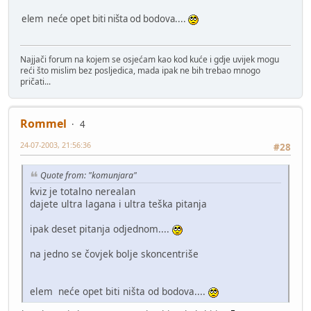
elem neće opet biti ništa od bodova....
Najjači forum na kojem se osjećam kao kod kuće i gdje uvijek mogu
reći što mislim bez posljedica, mada ipak ne bih trebao mnogo
pričati...
Rommel
4
24-07-2003, 21:56:36
#28
Quote from: "komunjara"
kviz je totalno nerealan
dajete ultra lagana i ultra teška pitanja
ipak deset pitanja odjednom....
na jedno se čovjek bolje skoncentriše
elem neće opet biti ništa od bodova....