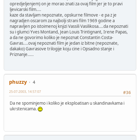
opredjeljenjem) on je morao znati za ovaj film jer je to pravi
ljevicarski film....
kaze da stavljam nepoznate, opskurne filmove - e pa z je
nagradjen oscarom za najbolji strani film 1969 godine a
napravljen po istoimenoj knjizi Vassili Vasilikosa....da nepoznati
su i glumci Yves Montand, Jean Louis Trintignant, Irene Papas,
a da ne govorimo koliko je nepoznat Constantin Costa-
Gavras....ovaj nepoznati film je jedan iz bitne (nepoznate,
dakako) Gavrasove trilogije koju cine i Opsadno stanje i
Priznanje.....
phuzzy
4
25-07-2003, 14:57:07
#36
Da ne spominjemo i koliko je eksploatisan u skandinavkama i
ukrstenicama.