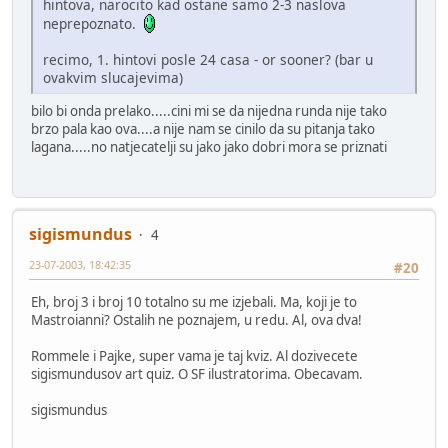
hintova, narocito kad ostane samo 2-3 naslova
neprepoznato.
recimo, 1. hintovi posle 24 casa - or sooner? (bar u
ovakvim slucajevima)
bilo bi onda prelako.....cini mi se da nijedna runda nije tako
brzo pala kao ova....a nije nam se cinilo da su pitanja tako
lagana.....no natjecatelji su jako jako dobri mora se priznati
sigismundus
4
23-07-2003, 18:42:35
#20
Eh, broj 3 i broj 10 totalno su me izjebali. Ma, koji je to
Mastroianni? Ostalih ne poznajem, u redu. Al, ova dva!
Rommele i Pajke, super vama je taj kviz. Al dozivecete
sigismundusov art quiz. O SF ilustratorima. Obecavam.
sigismundus