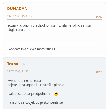
DUNADAN
24-07-2003, 15:30:05
#26
actually, u onom prethodnom sam znala nekoliko ali nisam
stigla na vreme.
Two tears in a bucket, motherfuck it.
Truba
4
24-07-2003, 21:35:41
#27
kviz je totalno nerealan
dajete ultra lagana i ultra teška pitanja
ipak deset pitanja odjednom....
na jedno se čovjek bolje skoncentriše