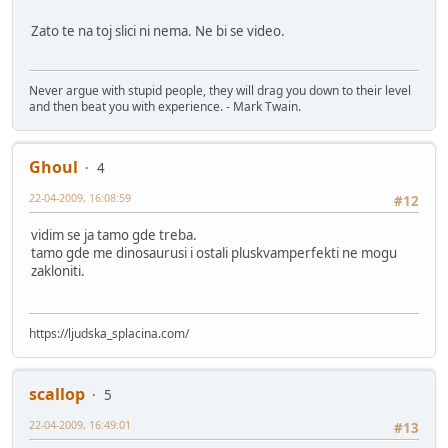
Zato te na toj slici ni nema. Ne bi se video.
Never argue with stupid people, they will drag you down to their level
and then beat you with experience. - Mark Twain.
Ghoul
4
22-04-2009, 16:08:59
#12
vidim se ja tamo gde treba.
tamo gde me dinosaurusi i ostali pluskvamperfekti ne mogu
zakloniti.
https://ljudska_splacina.com/
scallop
5
22-04-2009, 16:49:01
#13