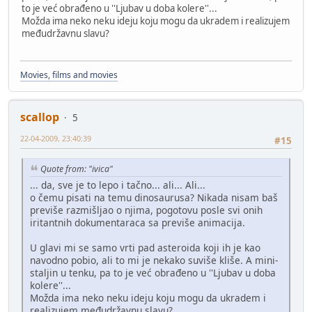
to je već obrađeno u ''Ljubav u doba kolere''...
Možda ima neko neku ideju koju mogu da ukradem i realizujem
međudržavnu slavu?
Movies, films and movies
scallop
5
22-04-2009, 23:40:39
#15
Quote from: "ivica"
... da, sve je to lepo i tačno... ali... Ali...
o čemu pisati na temu dinosaurusa? Nikada nisam baš
previše razmišljao o njima, pogotovu posle svi onih
iritantnih dokumentaraca sa previše animacija.
U glavi mi se samo vrti pad asteroida koji ih je kao
navodno pobio, ali to mi je nekako suviše kliše. A mini-
staljin u tenku, pa to je već obrađeno u ''Ljubav u doba
kolere''...
Možda ima neko neku ideju koju mogu da ukradem i
realizujem međudržavnu slavu?