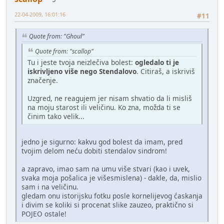
22-04-2009, 16:01:16
#11
Quote from: "Ghoul"
Quote from: "scallop"
Tu i jeste tvoja neizlečiva bolest:
ogledalo ti je
iskrivljeno više nego Stendalovo
. Citiraš, a iskriviš
značenje.
Uzgred, ne reagujem jer nisam shvatio da li misliš
na moju starost ili veličinu. Ko zna, možda ti se
činim tako velik...
jedno je sigurno: kakvu god bolest da imam, pred
tvojim delom neću dobiti stendalov sindrom!
a zapravo, imao sam na umu više stvari (kao i uvek,
svaka moja pošalica je višesmislena) - dakle, da, mislio
sam i na veličinu.
gledam onu istorijsku fotku posle kornelijevog ćaskanja
i divim se koliki si procenat slike zauzeo, praktično si
POJEO ostale!