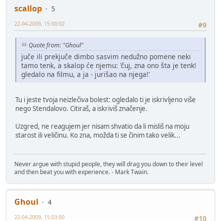
scallop
5
22-04-2009, 15:00:02
#9
Quote from: "Ghoul"
juče ili prekjuče dimbo sasvim nedužno pomene neki
tamo tenk, a skalop će njemu: 'čuj, zna ono šta je tenk!
gledalo na filmu, a ja - jurišao na njega!'
Tu i jeste tvoja neizlečiva bolest: ogledalo ti je iskrivljeno više
nego Stendalovo. Citiraš, a iskriviš značenje.
Uzgred, ne reagujem jer nisam shvatio da li misliš na moju
starost ili veličinu. Ko zna, možda ti se činim tako velik...
Never argue with stupid people, they will drag you down to their level
and then beat you with experience. - Mark Twain.
Ghoul
4
22-04-2009, 15:03:00
#10