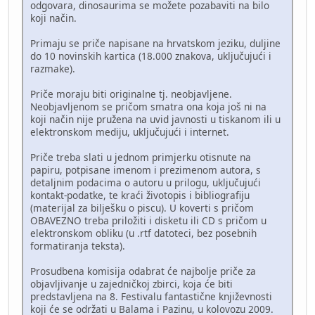
odgovara, dinosaurima se možete pozabaviti na bilo
koji način.
Primaju se priče napisane na hrvatskom jeziku, duljine
do 10 novinskih kartica (18.000 znakova, uključujući i
razmake).
Priče moraju biti originalne tj. neobjavljene.
Neobjavljenom se pričom smatra ona koja još ni na
koji način nije pružena na uvid javnosti u tiskanom ili u
elektronskom mediju, uključujući i internet.
Priče treba slati u jednom primjerku otisnute na
papiru, potpisane imenom i prezimenom autora, s
detaljnim podacima o autoru u prilogu, uključujući
kontakt-podatke, te kraći životopis i bibliografiju
(materijal za bilješku o piscu). U koverti s pričom
OBAVEZNO treba priložiti i disketu ili CD s pričom u
elektronskom obliku (u .rtf datoteci, bez posebnih
formatiranja teksta).
Prosudbena komisija odabrat će najbolje priče za
objavljivanje u zajedničkoj zbirci, koja će biti
predstavljena na 8. Festivalu fantastične književnosti
koji će se održati u Balama i Pazinu, u kolovozu 2009.