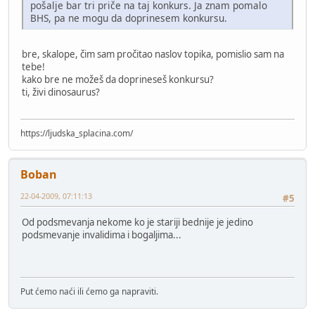
pošalje bar tri priče na taj konkurs. Ja znam pomalo
BHS, pa ne mogu da doprinesem konkursu.
bre, skalope, čim sam pročitao naslov topika, pomislio sam na
tebe!
kako bre ne možeš da doprineseš konkursu?
ti, živi dinosaurus?
https://ljudska_splacina.com/
Boban
22-04-2009, 07:11:13
#5
Od podsmevanja nekome ko je stariji bednije je jedino
podsmevanje invalidima i bogaljima...
Put ćemo naći ili ćemo ga napraviti.