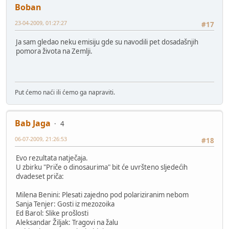
Boban
23-04-2009, 01:27:27
#17
Ja sam gledao neku emisiju gde su navodili pet dosadašnjih
pomora života na Zemlji.
Put ćemo naći ili ćemo ga napraviti.
Bab Jaga
4
06-07-2009, 21:26:53
#18
Evo rezultata natječaja.
U zbirku "Priče o dinosaurima" bit će uvršteno sljedećih
dvadeset priča:
Milena Benini: Plesati zajedno pod polariziranim nebom
Sanja Tenjer: Gosti iz mezozoika
Ed Barol: Slike prošlosti
Aleksandar Žiljak: Tragovi na žalu