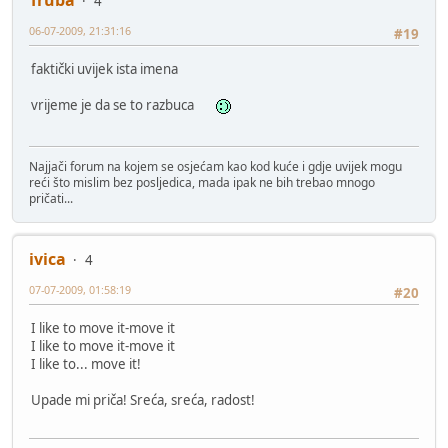
Truba
4
06-07-2009, 21:31:16
#19
faktički uvijek ista imena
vrijeme je da se to razbuca
Najjači forum na kojem se osjećam kao kod kuće i gdje uvijek mogu
reći što mislim bez posljedica, mada ipak ne bih trebao mnogo
pričati...
ivica
4
07-07-2009, 01:58:19
#20
I like to move it-move it
I like to move it-move it
I like to... move it!
Upade mi priča! Sreća, sreća, radost!