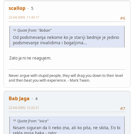
scallop
5
22-04-2009, 11:43:17
#6
Quote from: "Boban"
Od podsmevanja nekome ko je stariji bednije je jedino
podsmevanje invalidima i bogaljima...
Zato ja ni ne reagujem.
Never argue with stupid people, they will drag you down to their level
and then beat you with experience. - Mark Twain.
Bab Jaga
4
22-04-2009, 12:22:21
#7
Quote from: "ivica"
Nisam siguran da li neko zna, ali ko pita, ne skita, š'o bi
rekla moja baka - zato: