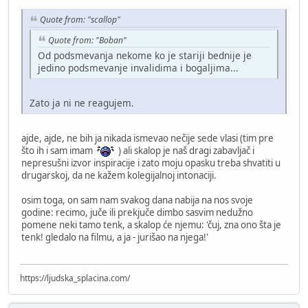
Quote from: "scallop"
Quote from: "Boban"
Od podsmevanja nekome ko je stariji bednije je
jedino podsmevanje invalidima i bogaljima...
Zato ja ni ne reagujem.
ajde, ajde, ne bih ja nikada ismevao nečije sede vlasi (tim pre
što ih i sam imam
) ali skalop je naš dragi zabavljač i
nepresušni izvor inspiracije i zato moju opasku treba shvatiti u
drugarskoj, da ne kažem kolegijalnoj intonaciji.
osim toga, on sam nam svakog dana nabija na nos svoje
godine: recimo, juče ili prekjuče dimbo sasvim nedužno
pomene neki tamo tenk, a skalop će njemu: 'čuj, zna ono šta je
tenk! gledalo na filmu, a ja - jurišao na njega!'
https://ljudska_splacina.com/