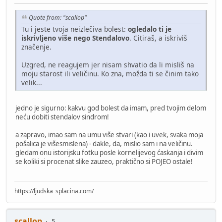
Quote from: "scallop"
Tu i jeste tvoja neizlečiva bolest:
ogledalo ti je
iskrivljeno više nego Stendalovo
. Citiraš, a iskriviš
značenje.
Uzgred, ne reagujem jer nisam shvatio da li misliš na
moju starost ili veličinu. Ko zna, možda ti se činim tako
velik...
jedno je sigurno: kakvu god bolest da imam, pred tvojim delom
neću dobiti stendalov sindrom!
a zapravo, imao sam na umu više stvari (kao i uvek, svaka moja
pošalica je višesmislena) - dakle, da, mislio sam i na veličinu.
gledam onu istorijsku fotku posle kornelijevog ćaskanja i divim
se koliki si procenat slike zauzeo, praktično si POJEO ostale!
https://ljudska_splacina.com/
scallop
5