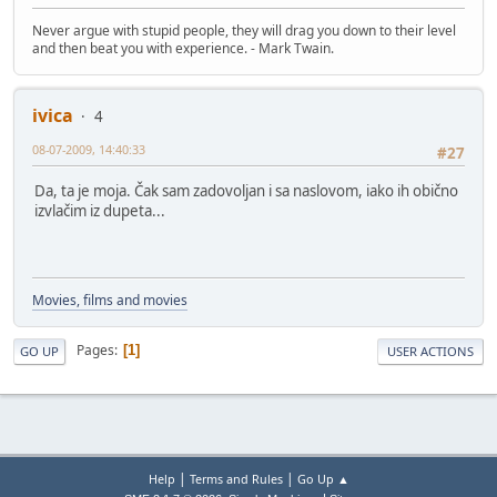
Never argue with stupid people, they will drag you down to their level
and then beat you with experience. - Mark Twain.
ivica
4
08-07-2009, 14:40:33
#27
Da, ta je moja. Čak sam zadovoljan i sa naslovom, iako ih obično
izvlačim iz dupeta...
Movies, films and movies
Pages
1
GO UP
USER ACTIONS
|
|
Help
Terms and Rules
Go Up ▲