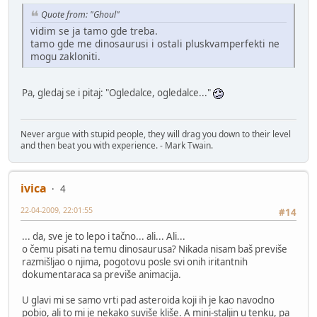
Quote from: "Ghoul"
vidim se ja tamo gde treba.
tamo gde me dinosaurusi i ostali pluskvamperfekti ne
mogu zakloniti.
Pa, gledaj se i pitaj: "Ogledalce, ogledalce..."
Never argue with stupid people, they will drag you down to their level
and then beat you with experience. - Mark Twain.
ivica
4
22-04-2009, 22:01:55
#14
... da, sve je to lepo i tačno... ali... Ali...
o čemu pisati na temu dinosaurusa? Nikada nisam baš previše
razmišljao o njima, pogotovu posle svi onih iritantnih
dokumentaraca sa previše animacija.
U glavi mi se samo vrti pad asteroida koji ih je kao navodno
pobio, ali to mi je nekako suviše kliše. A mini-staljin u tenku, pa