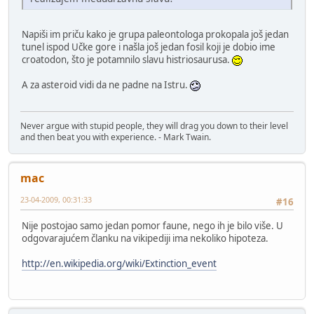
Napiši im priču kako je grupa paleontologa prokopala još jedan
tunel ispod Učke gore i našla još jedan fosil koji je dobio ime
croatodon, što je potamnilo slavu histriosaurusa.
A za asteroid vidi da ne padne na Istru.
Never argue with stupid people, they will drag you down to their level
and then beat you with experience. - Mark Twain.
mac
23-04-2009, 00:31:33
#16
Nije postojao samo jedan pomor faune, nego ih je bilo više. U
odgovarajućem članku na vikipediji ima nekoliko hipoteza.
http://en.wikipedia.org/wiki/Extinction_event