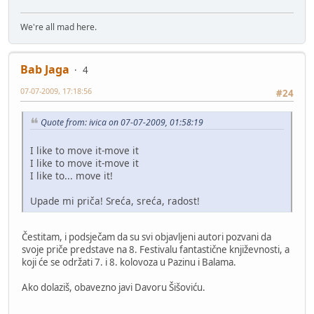
We're all mad here.
Bab Jaga
4
07-07-2009, 17:18:56
#24
Quote from: ivica on 07-07-2009, 01:58:19
I like to move it-move it
I like to move it-move it
I like to... move it!
Upade mi priča! Sreća, sreća, radost!
Čestitam, i podsječam da su svi objavljeni autori pozvani da
svoje priče predstave na 8. Festivalu fantastične književnosti, a
koji će se održati 7. i 8. kolovoza u Pazinu i Balama.
Ako dolaziš, obavezno javi Davoru Šišoviću.