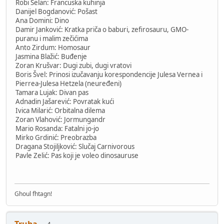
Robi Selan: Francuska kuhinja
Danijel Bogdanović: Pošast
Ana Domini: Dino
Damir Janković: Kratka priča o baburi, zefirosauru, GMO-
puranu i malim zečićima
Anto Zirdum: Homosaur
Jasmina Blažić: Buđenje
Zoran Krušvar: Dugi zubi, dugi vratovi
Boris Švel: Prinosi izučavanju korespondencije Julesa Vernea i
Pierrea-Julesa Hetzela (neuređeni)
Tamara Lujak: Divan pas
Adnadin Jašarević: Povratak kući
Ivica Milarić: Orbitalna dilema
Zoran Vlahović: Jormungandr
Mario Rosanda: Fatalni jo-jo
Mirko Grdinić: Preobrazba
Dragana Stojiljković: Slučaj Carnivorous
Pavle Zelić: Pas koji je voleo dinosauruse
Ghoul fhtagn!