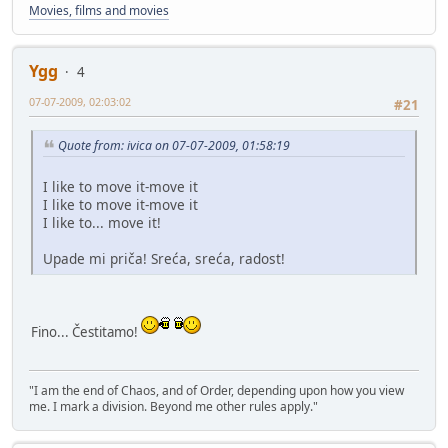
Movies, films and movies
Ygg
4
07-07-2009, 02:03:02
#21
Quote from: ivica on 07-07-2009, 01:58:19
I like to move it-move it
I like to move it-move it
I like to... move it!
Upade mi priča! Sreća, sreća, radost!
Fino... Čestitamo!
"I am the end of Chaos, and of Order, depending upon how you view
me. I mark a division. Beyond me other rules apply."