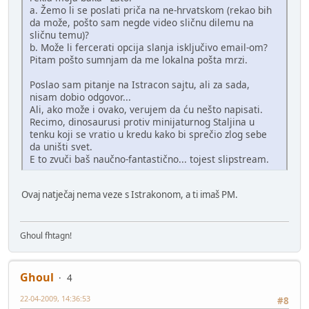
a. Žemo li se poslati priča na ne-hrvatskom (rekao bih
da može, pošto sam negde video sličnu dilemu na
sličnu temu)?
b. Može li fercerati opcija slanja isključivo email-om?
Pitam pošto sumnjam da me lokalna pošta mrzi.
Poslao sam pitanje na Istracon sajtu, ali za sada,
nisam dobio odgovor...
Ali, ako može i ovako, verujem da ću nešto napisati.
Recimo, dinosaurusi protiv minijaturnog Staljina u
tenku koji se vratio u kredu kako bi sprečio zlog sebe
da uništi svet.
E to zvuči baš naučno-fantastično... tojest slipstream.
Ovaj natječaj nema veze s Istrakonom, a ti imaš PM.
Ghoul fhtagn!
Ghoul
4
22-04-2009, 14:36:53
#8