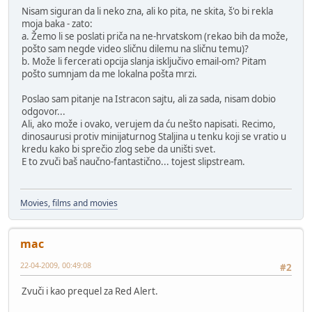
Nisam siguran da li neko zna, ali ko pita, ne skita, š'o bi rekla
moja baka - zato:
a. Žemo li se poslati priča na ne-hrvatskom (rekao bih da može,
pošto sam negde video sličnu dilemu na sličnu temu)?
b. Može li fercerati opcija slanja isključivo email-om? Pitam
pošto sumnjam da me lokalna pošta mrzi.
Poslao sam pitanje na Istracon sajtu, ali za sada, nisam dobio
odgovor...
Ali, ako može i ovako, verujem da ću nešto napisati. Recimo,
dinosaurusi protiv minijaturnog Staljina u tenku koji se vratio u
kredu kako bi sprečio zlog sebe da uništi svet.
E to zvuči baš naučno-fantastično... tojest slipstream.
Movies, films and movies
mac
22-04-2009, 00:49:08
#2
Zvuči i kao prequel za Red Alert.