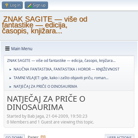
Log in
Sign up
ZNAK SAGITE — više od
fantastike — edicija,
časopis, knjižara...
Main Menu
ZNAK SAGITE — više od fantastike — edicija, časopis, knjižara...
NAUČNA FANTASTIKA, FANTASTIKA i HOROR — KNJIŽEVNOST
►
TAMNI VILAJET: gde, kako i zašto objaviti priču, roman...
►
NATJEČAJ ZA PRIČE O DINOSAURIMA
►
NATJEČAJ ZA PRIČE O
DINOSAURIMA
Started by Bab Jaga, 21-04-2009, 19:50:23
0 Members and 1 Guest are viewing this topic.
Pages
1
GO DOWN
USER ACTIONS