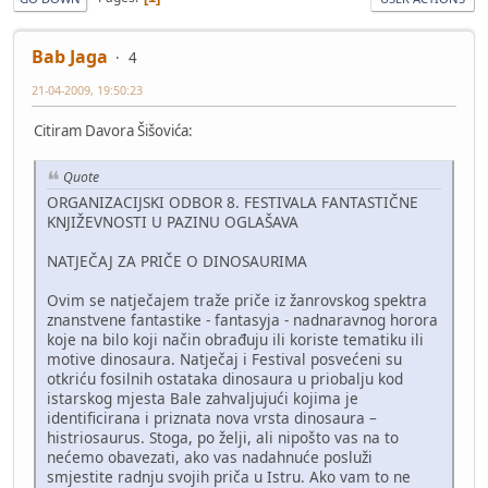
Bab Jaga
4
21-04-2009, 19:50:23
Citiram Davora Šišovića:
Quote
ORGANIZACIJSKI ODBOR 8. FESTIVALA FANTASTIČNE
KNJIŽEVNOSTI U PAZINU OGLAŠAVA
NATJEČAJ ZA PRIČE O DINOSAURIMA
Ovim se natječajem traže priče iz žanrovskog spektra
znanstvene fantastike - fantasyja - nadnaravnog horora
koje na bilo koji način obrađuju ili koriste tematiku ili
motive dinosaura. Natječaj i Festival posvećeni su
otkriću fosilnih ostataka dinosaura u priobalju kod
istarskog mjesta Bale zahvaljujući kojima je
identificirana i priznata nova vrsta dinosaura –
histriosaurus. Stoga, po želji, ali nipošto vas na to
nećemo obavezati, ako vas nadahnuće posluži
smjestite radnju svojih priča u Istru. Ako vam to ne