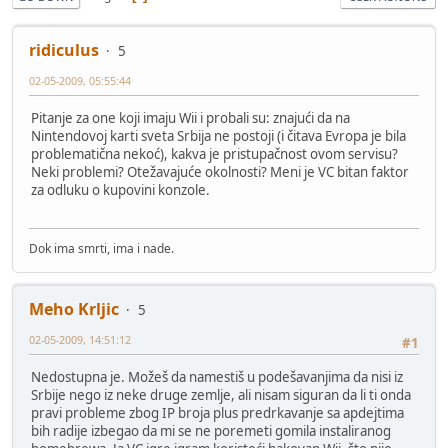
ridiculus
5
02-05-2009, 05:55:44
Pitanje za one koji imaju Wii i probali su: znajući da na
Nintendovoj karti sveta Srbija ne postoji (i čitava Evropa je bila
problematična nekoć), kakva je pristupačnost ovom servisu?
Neki problemi? Otežavajuće okolnosti? Meni je VC bitan faktor
za odluku o kupovini konzole.
Dok ima smrti, ima i nade.
Meho Krljic
5
02-05-2009, 14:51:12
#1
Nedostupna je. Možeš da namestiš u podešavanjima da nisi iz
Srbije nego iz neke druge zemlje, ali nisam siguran da li ti onda
pravi probleme zbog IP broja plus predrkavanje sa apdejtima
bih radije izbegao da mi se ne poremeti gomila instaliranog