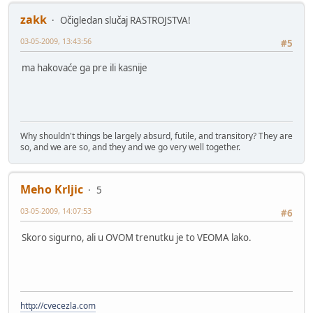
zakk
Očigledan slučaj RASTROJSTVA!
03-05-2009, 13:43:56
#5
ma hakovaće ga pre ili kasnije
Why shouldn't things be largely absurd, futile, and transitory? They are
so, and we are so, and they and we go very well together.
Meho Krljic
5
03-05-2009, 14:07:53
#6
Skoro sigurno, ali u OVOM trenutku je to VEOMA lako.
http://cvecezla.com