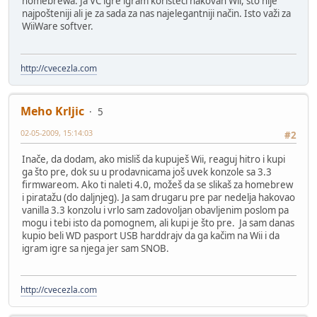
homebrewa. Ja VC igre igram koristeći hakovan Wii, što nije
najpošteniji ali je za sada za nas najelegantniji način. Isto važi za
WiiWare softver.
http://cvecezla.com
Meho Krljic
5
02-05-2009, 15:14:03
#2
Inače, da dodam, ako misliš da kupuješ Wii, reaguj hitro i kupi
ga što pre, dok su u prodavnicama još uvek konzole sa 3.3
firmwareom. Ako ti naleti 4.0, možeš da se slikaš za homebrew
i piratažu (do daljnjeg). Ja sam drugaru pre par nedelja hakovao
vanilla 3.3 konzolu i vrlo sam zadovoljan obavljenim poslom pa
mogu i tebi isto da pomognem, ali kupi je što pre. Ja sam danas
kupio beli WD pasport USB harddrajv da ga kačim na Wii i da
igram igre sa njega jer sam SNOB.
http://cvecezla.com