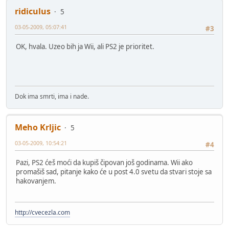
ridiculus
5
03-05-2009, 05:07:41
#3
OK, hvala. Uzeo bih ja Wii, ali PS2 je prioritet.
Dok ima smrti, ima i nade.
Meho Krljic
5
03-05-2009, 10:54:21
#4
Pazi, PS2 ćeš moći da kupiš čipovan još godinama. Wii ako
promašiš sad, pitanje kako će u post 4.0 svetu da stvari stoje sa
hakovanjem.
http://cvecezla.com