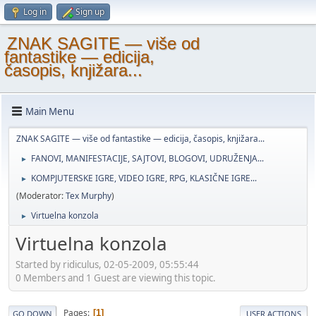
Log in
Sign up
ZNAK SAGITE — više od
fantastike — edicija,
časopis, knjižara...
Main Menu
ZNAK SAGITE — više od fantastike — edicija, časopis, knjižara...
FANOVI, MANIFESTACIJE, SAJTOVI, BLOGOVI, UDRUŽENJA...
►
KOMPJUTERSKE IGRE, VIDEO IGRE, RPG, KLASIČNE IGRE...
►
(Moderator:
Tex Murphy
)
Virtuelna konzola
►
Virtuelna konzola
Started by ridiculus, 02-05-2009, 05:55:44
0 Members and 1 Guest are viewing this topic.
Pages
1
GO DOWN
USER ACTIONS