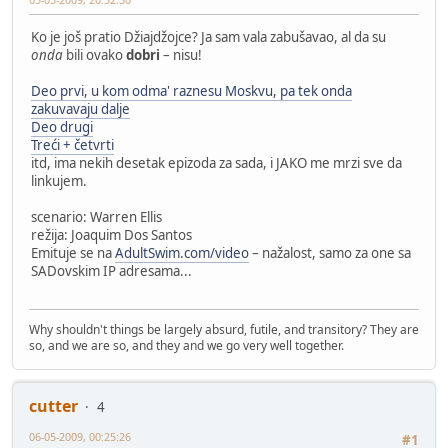
Ko je još pratio Džiajdžojce? Ja sam vala zabušavao, al da su
onda
bili ovako
dobri
– nisu!
Deo prvi, u kom odma' raznesu Moskvu, pa tek onda
zakuvavaju dalje
Deo drugi
Treći + četvrti
itd, ima nekih desetak epizoda za sada, i JAKO me mrzi sve da
linkujem.
scenario: Warren Ellis
režija: Joaquim Dos Santos
Emituje se na
AdultSwim.com/video
– nažalost, samo za one sa
SADovskim IP adresama...
Why shouldn't things be largely absurd, futile, and transitory? They are
so, and we are so, and they and we go very well together.
cutter
4
06-05-2009, 00:25:26
#1