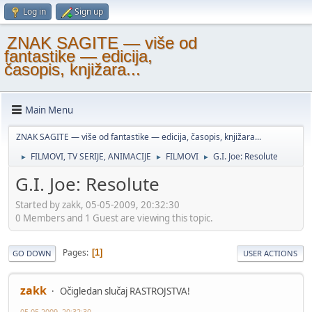
Log in
Sign up
ZNAK SAGITE — više od
fantastike — edicija,
časopis, knjižara...
Main Menu
ZNAK SAGITE — više od fantastike — edicija, časopis, knjižara...
FILMOVI, TV SERIJE, ANIMACIJE
FILMOVI
G.I. Joe: Resolute
►
►
►
G.I. Joe: Resolute
Started by zakk, 05-05-2009, 20:32:30
0 Members and 1 Guest are viewing this topic.
Pages
1
GO DOWN
USER ACTIONS
zakk
Očigledan slučaj RASTROJSTVA!
05-05-2009, 20:32:30