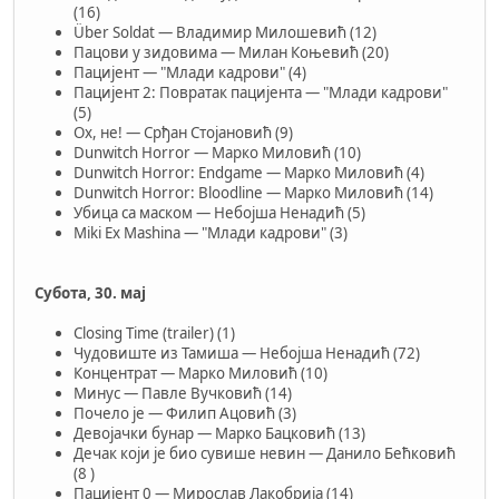
(16)
Über Soldat — Владимир Милошевић (12)
Пацови у зидовима — Милан Коњевић (20)
Пацијент — "Млади кадрови" (4)
Пацијент 2: Повратак пацијента — "Млади кадрови"
(5)
Oх, не! — Срђан Стојановић (9)
Dunwitch Horror — Марко Миловић (10)
Dunwitch Horror: Endgame — Марко Миловић (4)
Dunwitch Horror: Bloodline — Марко Миловић (14)
Убица са маском — Небојша Ненадић (5)
Miki Ex Mashina — "Млади кадрови" (3)
Субота, 30. мај
Closing Time (trailer) (1)
Чудовиште из Тамиша — Небојша Ненадић (72)
Концентрат — Марко Миловић (10)
Минус — Павле Вучковић (14)
Почело је — Филип Ацовић (3)
Девојачки бунар — Марко Бацковић (13)
Дечак који је био сувише невин — Данило Бећковић
(8 )
Пацијент 0 — Мирослав Лакобрија (14)