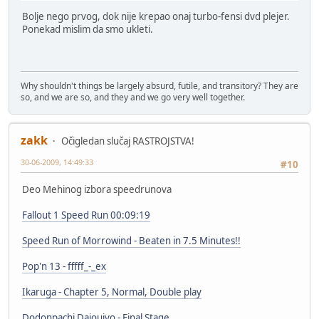
Bolje nego prvog, dok nije krepao onaj turbo-fensi dvd plejer.
Ponekad mislim da smo ukleti.
Why shouldn't things be largely absurd, futile, and transitory? They are
so, and we are so, and they and we go very well together.
zakk
Očigledan slučaj RASTROJSTVA!
30-06-2009, 14:49:33
#10
Deo Mehinog izbora speedrunova
Fallout 1 Speed Run 00:09:19
Speed Run of Morrowind - Beaten in 7.5 Minutes!!
Pop'n 13 - fffff_-_ex
Ikaruga - Chapter 5, Normal, Double play
Dodonpachi Daioujyo - Final Stage