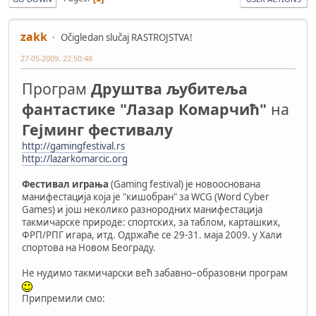
zakk
Očigledan slučaj RASTROJSTVA!
27-05-2009, 22:50:48
Програм
Друштва љубитеља
фантастике "Лазар Комарчић"
на
Гејминг фестивалу
http://gamingfestival.rs
http://lazarkomarcic.org
Фестивал играња
(Gaming festival) је новооснована
манифестација која је "кишобран" за WCG (Word Cyber
Games) и још неколико разнородних манифестација
такмичарске природе: спортских, за таблом, карташких,
ФРП/РПГ игара, итд. Одржаће се 29-31. маја 2009. у Хали
спортова на Новом Београду.
Не нудимо такмичарски већ забавно–образовни програм
Припремили смо: