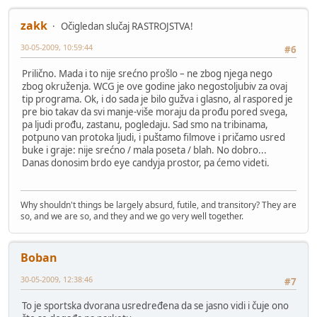
zakk
Očigledan slučaj RASTROJSTVA!
30-05-2009, 10:59:44
#6
Prilično. Mada i to nije srećno prošlo – ne zbog njega nego
zbog okruženja. WCG je ove godine jako negostoljubiv za ovaj
tip programa. Ok, i do sada je bilo gužva i glasno, al raspored je
pre bio takav da svi manje-više moraju da prođu pored svega,
pa ljudi prođu, zastanu, pogledaju. Sad smo na tribinama,
potpuno van protoka ljudi, i puštamo filmove i pričamo usred
buke i graje: nije srećno / mala poseta / blah. No dobro...
Danas donosim brdo eye candyja prostor, pa ćemo videti.
Why shouldn't things be largely absurd, futile, and transitory? They are
so, and we are so, and they and we go very well together.
Boban
30-05-2009, 12:38:46
#7
To je sportska dvorana usredređena da se jasno vidi i čuje ono