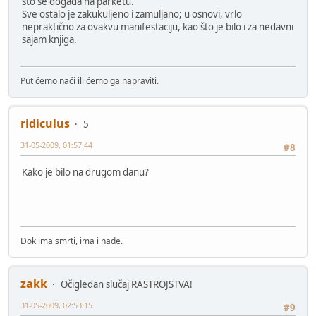
što se događa na parketu.
Sve ostalo je zakukuljeno i zamuljano; u osnovi, vrlo
nepraktično za ovakvu manifestaciju, kao što je bilo i za nedavni
sajam knjiga.
Put ćemo naći ili ćemo ga napraviti.
ridiculus
5
31-05-2009, 01:57:44
#8
Kako je bilo na drugom danu?
Dok ima smrti, ima i nade.
zakk
Očigledan slučaj RASTROJSTVA!
31-05-2009, 02:53:15
#9