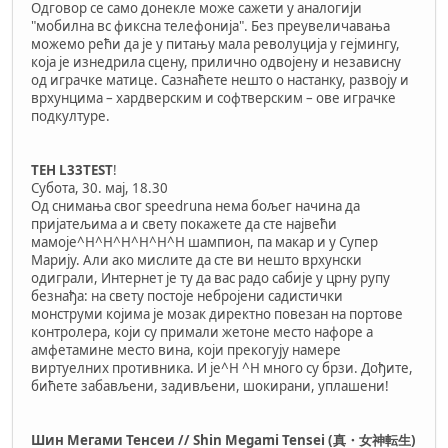
Одговор се само донекле може сажети у аналогији
"мобилна вс фиксна телефонија". Без преувеличавања
можемо рећи да је у питању мала револуција у гејмингу,
која је изнедрила сцену, прилично одвојену и независну
од играчке матице. Сазнаћете нешто о настанку, развоју и
врхунцима – хардверским и софтверским – ове играчке
подкултуре.
TEH L33TEST
!
Субота, 30. мај, 18.30
Од снимања свог speedruna нема бољег начина да
пријатељима а и свету покажете да сте највећи
мамоје^H^H^H^H^H^H шампион, па макар и у Супер
Марију. Али ако мислите да сте ви нешто врхунски
одиграли, Интернет је ту да вас радо сабије у црну рупу
безнађа: на свету постоје небројени садистички
монструми којима је мозак директно повезан на портове
контролера, који су примали жетоне место нафоре а
амфетамине место вина, који прекогују намере
виртуелних противника. И је^H ^H много су брзи. Дођите,
бићете забављени, задивљени, шокирани, уплашени!
Шин Мегами Тенсеи // Shin Megami Tensei (真・女神転生)