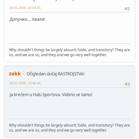
28-05-2009, 00:04:25
#2
Допунио... Хвала!
Why shouldn't things be largely absurd, futile, and transitory? They are
so, and we are so, and they and we go very well together.
zakk
Očigledan slučaj RASTROJSTVA!
29-05-2009, 16:46:45
#3
Ja krećem u Halu Sportova. Vidimo se tamo!
Why shouldn't things be largely absurd, futile, and transitory? They are
so, and we are so, and they and we go very well together.