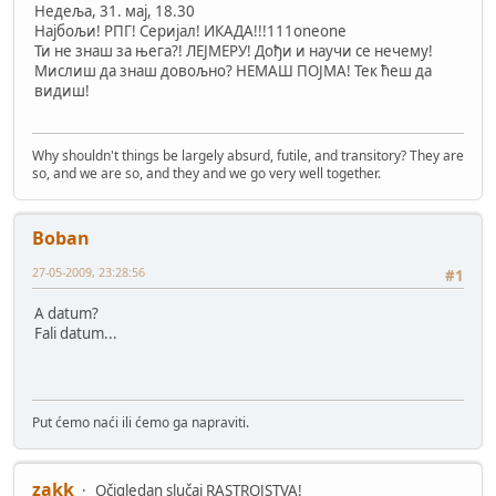
Недеља, 31. мај, 18.30
Најбољи! РПГ! Серијал! ИКАДА!!!111oneone
Ти не знаш за њега?! ЛЕЈМЕРУ! Дођи и научи се нечему!
Мислиш да знаш довољно? НЕМАШ ПОЈМА! Тек ћеш да
видиш!
Why shouldn't things be largely absurd, futile, and transitory? They are
so, and we are so, and they and we go very well together.
Boban
27-05-2009, 23:28:56
#1
A datum?
Fali datum...
Put ćemo naći ili ćemo ga napraviti.
zakk
Očigledan slučaj RASTROJSTVA!