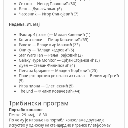
Сектор — Ненад Павловић (30)
Веш — Дуња Фољан (6)
Часовник — Игор Станојевић (7)
Недеља, 31. мај
Фактор 4 (trailer)— Милан Коњевић (1)
Књига сенки — Петар Ковачевић (65)
Ракете — Владимир Манчић (23)
Они су — "Млади кадрови" (6)
Star Wars Fan — Реља Трајковић (2)
Galaxy Hype Monitor — Срђан Стојановић (5)
Дуел — Стеван Филиповић (4)
Пена за бријање — Младен Ђорђевић (25)
Пацијент против рекетара из пакла — Велимир Гргић
(5)
Игра пиона — Олег Јекнић (5)
The End — Филип Ковачевић (44)
Трибински програм
Портабл конзоле
Петак, 29. мај, 18.30
По чему је играње на портабл конзолама другачије
искуство у односну на стандардне играчке платформе?