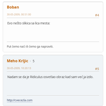
Boban
30-05-2009, 00:51:00
#4
Evo nešto slikica sa lica mesta:
Put ćemo naći ili ćemo ga napraviti.
Meho Krljic
5
30-05-2009, 10:20:13
#5
Nadam se da je Ridiculus osvetlao obraz kad sam već ja izdo.
http://cvecezla.com