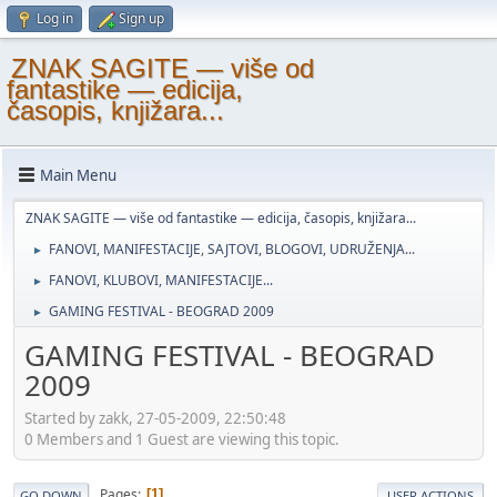
Log in
Sign up
ZNAK SAGITE — više od
fantastike — edicija,
časopis, knjižara...
Main Menu
ZNAK SAGITE — više od fantastike — edicija, časopis, knjižara...
FANOVI, MANIFESTACIJE, SAJTOVI, BLOGOVI, UDRUŽENJA...
►
FANOVI, KLUBOVI, MANIFESTACIJE...
►
GAMING FESTIVAL - BEOGRAD 2009
►
GAMING FESTIVAL - BEOGRAD
2009
Started by zakk, 27-05-2009, 22:50:48
0 Members and 1 Guest are viewing this topic.
Pages
1
GO DOWN
USER ACTIONS