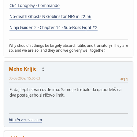
C64 Longplay - Commando
No-death Ghosts N Goblins for NES in 22:56
Ninja Gaiden 2 - Chapter 14 - Sub-Boss Fight #2
Why shouldn't things be largely absurd, futile, and transitory? They are
so, and we are so, and they and we go very well together.
Meho Krljic
5
30-06-2009, 15:06:03
#11
E, da, lepih stvari ovde ima. Samo je trebalo da ga podeliš na
dva posta jerbo si ričovo limit.
http://cvecezla.com