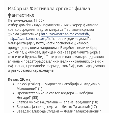
Избор из Фестивала српског филма
фантастике
Петак–недеља, 17.00–
Избор домаћих научнофантастичних и хорор филмова
кратког, средњег и дугог метра са Фестивала српског
филма фантастике (
http://www.art-anima.com/fsff/
,
http://lazarkomarcic.org/fsff
), прве и једине домаће
манифестације у потпуности посвећене филмској
продукцији у овим жанровима. Видећете велики број
филмића, филмова, цртица и скечева различите форме,
технике и буџета. Видећете разне ванземаљце, од разних
алиена и предатора до малих и великих зелених, сивих и
туфнастих, преживећете армаде зомбија, вампира, духова
и разноразних караконџула.
Петак, 29. мај
Riblock (trailer) — Мирослав Лакобрија и Владимир
Милошевић (1)
Проклетство иконе светог Теодора — Небојша
Ненадић (55)
Слатки мирис нафталина — Јелена Тврдишић (18)
Берниса: Јача и од смрти — Динко Туцаковић (17)
Звездан: Епизода Студент — Филип Марковиновић