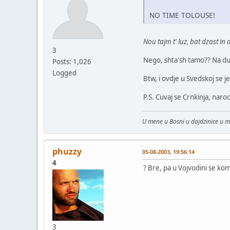
NO TIME TOLOUSE!
Nou tajm t' luz, bat dzast in d
3
Nego, shta'sh tamo?? Na duz
Posts: 1,026
Logged
Btw, i ovdje u Svedskoj se j
P.S. Cuvaj se Crnkinja, naroc
U mene u Bosni u dajdzinice u 
phuzzy
05-08-2003, 19:56:14
4
? Bre, pa u Vojvodini se k
3