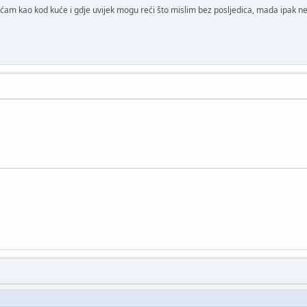
ćam kao kod kuće i gdje uvijek mogu reći što mislim bez posljedica, mada ipak ne 
e