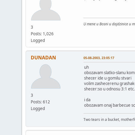
U mene u Bosni u dajdzinice u 
3
Posts: 1,026
Logged
DUNADAN
05-08-2003, 23:05:17
uh
obozavam slatko-slanu komb
shecer ide u gomilu stvari
volim zashecerenu grashak-c
shecer:so u odnosu 3:1 etc.
3
i da
Posts: 612
obozavam onaj barbecue so
Logged
Two tears in a bucket, motherfu