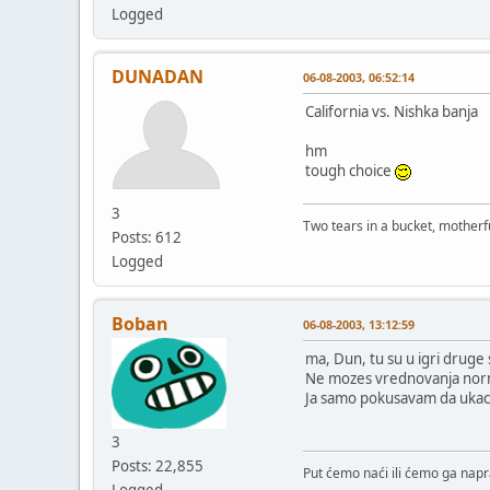
Logged
DUNADAN
06-08-2003, 06:52:14
California vs. Nishka banja
hm
tough choice
3
Two tears in a bucket, motherfu
Posts: 612
Logged
Boban
06-08-2003, 13:12:59
ma, Dun, tu su u igri druge 
Ne mozes vrednovanja norma
Ja samo pokusavam da ukacim
3
Posts: 22,855
Put ćemo naći ili ćemo ga napra