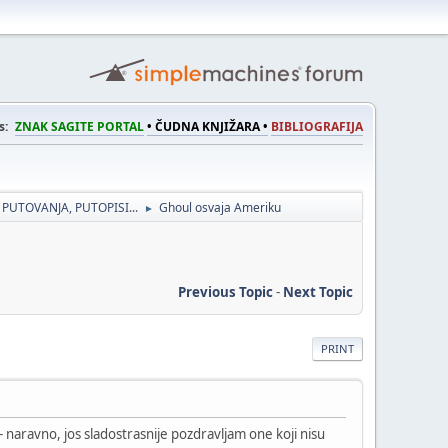
s:
ZNAK SAGITE PORTAL
• ČUDNA KNJIŽARA •
BIBLIOGRAFIJA
 PUTOVANJA, PUTOPISI...
Ghoul osvaja Ameriku
►
Previous Topic
-
Next Topic
PRINT
naravno, jos sladostrasnije pozdravljam one koji nisu