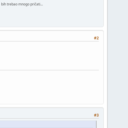
bih trebao mnogo pričati...
#2
#3