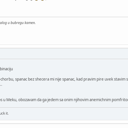
malog u bubregu kamen.
inaciju
horbu, spanac bez shecera mi nije spanac, kad pravim pire uvek stavim sh
..
s u Meku, obozavam da ga jedem sa onim njihovim anemichnim pomfrit
ck it.