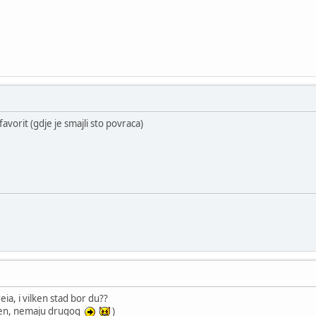
 favorit (gdje je smajli sto povraca)
eia, i vilken stad bor du??
ulen, nemaju drugog
)