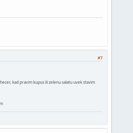
#7
ecer, kad pravim kupus ili zelenu salatu uvek stavim
om