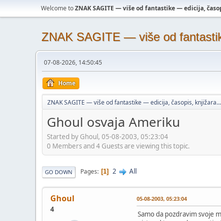
Welcome to
ZNAK SAGITE — više od fantastike — edicija, časopi
ZNAK SAGITE — više od fantastike 
07-08-2026, 14:50:45
Home
ZNAK SAGITE — više od fantastike — edicija, časopis, knjižara...
Ghoul osvaja Ameriku
Started by Ghoul, 05-08-2003, 05:23:04
0 Members and 4 Guests are viewing this topic.
2
All
Pages
1
GO DOWN
Ghoul
05-08-2003, 05:23:04
4
Samo da pozdravim svoje mno