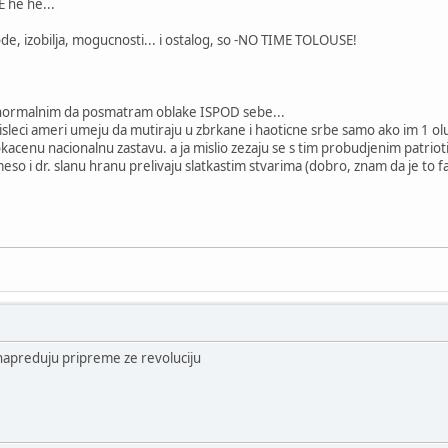
E he he...
ode, izobilja, mogucnosti... i ostalog, so -NO TIME TOLOUSE!
 i normalnim da posmatram oblake ISPOD sebe...
misleci ameri umeju da mutiraju u zbrkane i haoticne srbe samo ako im 1 ol
kacenu nacionalnu zastavu. a ja mislio zezaju se s tim probudjenim patrio
so i dr. slanu hranu prelivaju slatkastim stvarima (dobro, znam da je to fa
 napreduju pripreme ze revoluciju