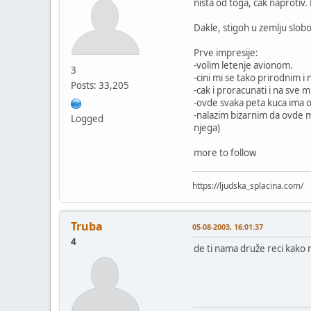
nista od toga, cak naprotiv. 
Dakle, stigoh u zemlju slob
Prve impresije:
-volim letenje avionom.
3
-cini mi se tako prirodnim
Posts: 33,205
-cak i proracunati i na sve 
-ovde svaka peta kuca ima o
-nalazim bizarnim da ovde me
Logged
njega)
more to follow
https://ljudska_splacina.com/
Truba
05-08-2003, 16:01:37
4
de ti nama druže reci kako