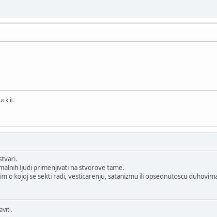
ck it.
stvari.
lnih ljudi primenjivati na stvorove tame.
 o kojoj se sekti radi, vesticarenju, satanizmu ili opsednutoscu duhovim
viti.