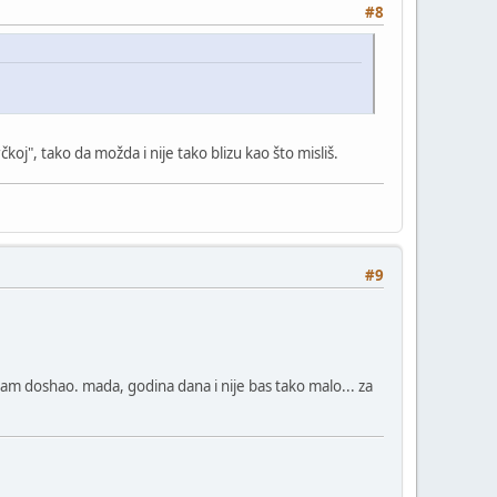
#8
čkoj", tako da možda i nije tako blizu kao što misliš.
#9
am doshao. mada, godina dana i nije bas tako malo... za