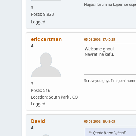
Najjači forum na kojem se osje
3
Posts: 9,823
Logged
eric cartman
05-08-2003, 17:40:25
4
Welcome ghoul.
Navrati na kafu.
Screw you guys I'm goin' hom
3
Posts: 516
Location: South Park , CO
Logged
David
05-08-2003, 19:49:05
4
Quote from: "ghoul"