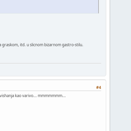
a graskom, itd. u slicnom bizarnom gastro-stilu.
#4
od vishanja kao varivo... mmmmmmm...