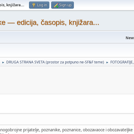
s, knjižara...
.
Log in
Sign up
— edicija, časopis, knjižara...
New
DRUGA STRANA SVETA (prostor za potpuno ne-SF&F teme)
FOTOGRAFIJE,
►
►
gobrojne prijatelje, poznanike, poznanice, obozavaoce i obozavateljke - 