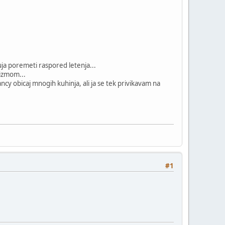
uja poremeti raspored letenja...
tizmom...
ncy obicaj mnogih kuhinja, ali ja se tek privikavam na
#1