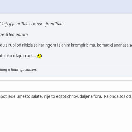
 kejs if Ju ar Tuluz Lotrek... from Tuluz.
e ili
temporari
?
edu sirupi od ribizla sa haringom i slanim krompiricima, komadici ananasa s
ito ako dilaju crack...
malog u bubregu kamen.
ompot jede umesto salate, nije to egzotichno-udaljena fora. Pa onda sos 