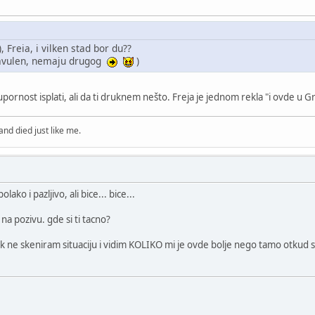
, Freia, i vilken stad bor du??
javulen, nemaju drugog
)
 upornost isplati, ali da ti druknem nešto. Freja je jednom rekla "i ovde u Gr
nd died just like me.
ako i pazljivo, ali bice... bice...
 na pozivu. gde si ti tacno?
k ne skeniram situaciju i vidim KOLIKO mi je ovde bolje nego tamo otkud s