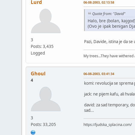
Lurd
06-08-2003, 02:13:58
Quote from: "David"
Halo, bre (bolan, kajgod)
(Ovo je ipak benigan D
3
Pazi, Davide, istina je da se
Posts: 3,435
Logged
My trees...They have withered a
Ghoul
06-08-2003, 03:41:34
4
komi: revolucija se sprema pol
jack: ne pijem kafu, ali hvala
david: za sad temporary, do
sad...
3
Posts: 33,205
https://ljudska_splacina.com/