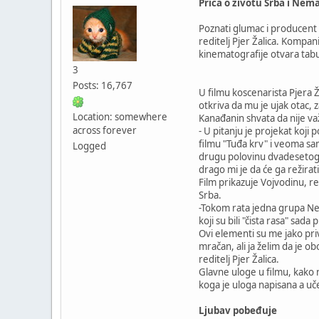
Priča o životu Srba i Nem
Poznati glumac i producent D
reditelj Pjer Žalica. Kompan
kinematografije otvara tabu
3
Posts: 16,767
U filmu koscenarista Pjera Ž
otkriva da mu je ujak otac,
Location: somewhere
Kanađanin shvata da nije važ
across forever
- U pitanju je projekat koj
filmu "Tuđa krv" i veoma sa
Logged
drugu polovinu dvadesetog 
drago mi je da će ga režirati
Film prikazuje Vojvodinu, r
Srba.
-Tokom rata jedna grupa Nema
koji su bili "čista rasa" sa
Ovi elementi su me jako priv
mračan, ali ja želim da je o
reditelj Pjer Žalica.
Glavne uloge u filmu, kako n
koga je uloga napisana a uč
Ljubav pobeđuje