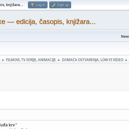
s, knjižara...
.
Log in
Sign up
— edicija, časopis, knjižara...
New
FILMOVI, TV SERIJE, ANIMACIJE
DOMAĆA OSTVARENJA, LOW-FI VIDEO
►
►
►
Tuđa krv"