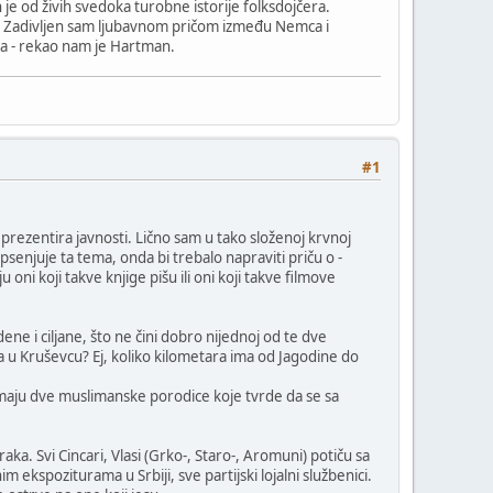
je od živih svedoka turobne istorije folksdojčera.
o. Zadivljen sam ljubavnom pričom između Nemca i
ta - rekao nam je Hartman.
#1
prezentira javnosti. Lično sam u tako složenoj krvnoj
senjuje ta tema, onda bi trebalo napraviti priču o -
oni koji takve knjige pišu ili oni koji takve filmove
e i ciljane, što ne čini dobro nijednoj od te dve
oša u Kruševcu? Ej, koliko kilometara ima od Jagodine do
 imaju dve muslimanske porodice koje tvrde da se sa
ka. Svi Cincari, Vlasi (Grko-, Staro-, Aromuni) potiču sa
im ekspoziturama u Srbiji, sve partijski lojalni službenici.