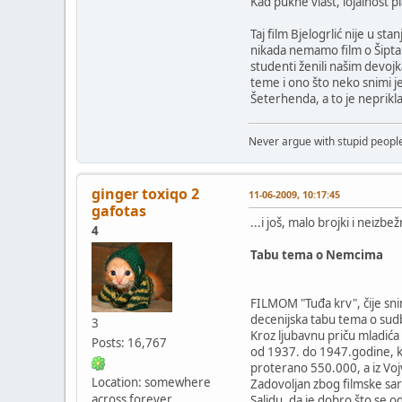
Kad pukne vlast, lojalnost pl
Taj film Bjelogrlić nije u s
nikada nemamo film o Šiptark
studenti ženili našim devoj
teme i ono što neko snimi je 
Šeterhenda, a to je neprikl
Never argue with stupid people
ginger toxiqo 2
11-06-2009, 10:17:45
gafotas
...i još, malo brojki i neizbežn
4
Tabu tema o Nemcima
FILMOM "Tuđa krv", čije snim
decenijska tabu tema o sudb
3
Kroz ljubavnu priču mladića 
Posts: 16,767
od 1937. do 1947.godine, k
proterano 550.000, a iz V
Location: somewhere
Zadovoljan zbog filmske sar
across forever
Saljdu, da je dobro što se o