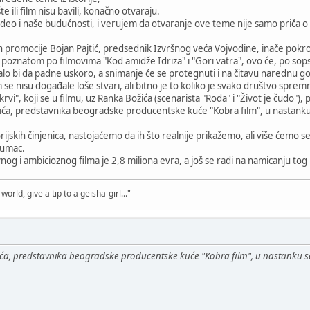
te ili film nisu bavili, konačno otvaraju.
je deo i naše budućnosti, i verujem da otvaranje ove teme nije samo priča 
n promocije Bojan Pajtić, predsednik Izvršnog veća Vojvodine, inače pokrov
ici poznatom po filmovima "Kod amidže Idriza" i "Gori vatra", ovo će, po so
alo bi da padne uskoro, a snimanje će se protegnuti i na čitavu narednu g
 se nisu događale loše stvari, ali bitno je to koliko je svako društvo spre
 krvi", koji se u filmu, uz Ranka Božića (scenarista "Roda" i "Život je čudo"), 
ća, predstavnika beogradske producentske kuće "Kobra film", u nastanku sce
rijskih činjenica, nastojaćemo da ih što realnije prikažemo, ali više ćemo se 
glumac.
g i ambicioznog filma je 2,8 miliona evra, a još se radi na namicanju tog n
world, give a tip to a geisha-girl..."
a, predstavnika beogradske producentske kuće "Kobra film", u nastanku scena