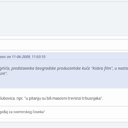
ovic on 11-06-2009, 11:03:10
lića, predstavnika beogradske producentske kuće "Kobra film", u nastank
ure".
 golubovica. npr. "u pitanju su bili masovni treninzi trbusnjaka".
 ugođaj za svemirskog čoveka"