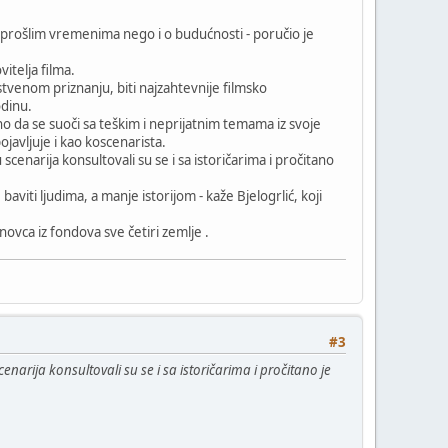
o prošlim vremenima nego i o budućnosti - poručio je
itelja filma.
pstvenom priznanju, biti najzahtevnije filmsko
odinu.
mno da se suoči sa teškim i neprijatnim temama iz svoje
pojavljuje i kao koscenarista.
narija konsultovali su se i sa istoričarima i pročitano
baviti ljudima, a manje istorijom - kaže Bjelogrlić, koji
ovca iz fondova sve četiri zemlje .
#3
rija konsultovali su se i sa istoričarima i pročitano je