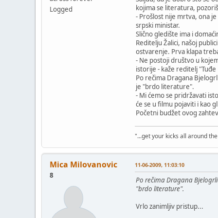
kojima se literatura, pozoriš
Logged
- Prošlost nije mrtva, ona 
srpski ministar.
Slično gledište ima i domaći
Reditelju Žalici, našoj publ
ostvarenje. Prva klapa treb
- Ne postoji društvo u kojem
istorije - kaže reditelj "Tuđe
Po rečima Dragana Bjelogrli
je "brdo literature".
- Mi ćemo se pridržavati isto
će se u filmu pojaviti i kao 
Početni budžet ovog zahtevno
"...get your kicks all around the 
Mica Milovanovic
11-06-2009, 11:03:10
8
Po rečima Dragana Bjelogrlić
"brdo literature".
Vrlo zanimljiv pristup...