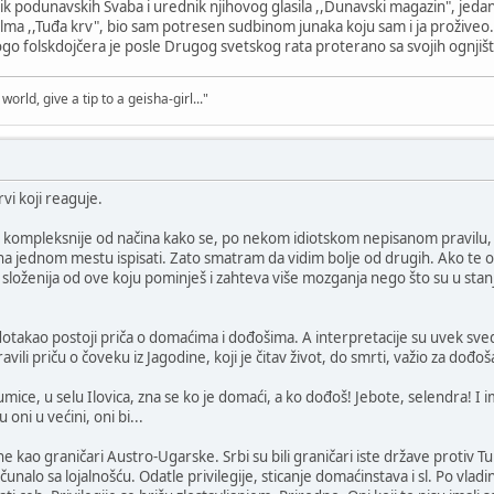
 podunavskih Švaba i urednik njihovog glasila ,,Dunavski magazin", jedan 
ilma ,,Tuđa krv", bio sam potresen sudbinom junaka koju sam i ja prožive
go folskdojčera je posle Drugog svetskog rata proterano sa svojih ognjiš
world, give a tip to a geisha-girl..."
rvi koji reaguje.
ko kompleksnije od načina kako se, po nekom idiotskom nepisanom pravilu, 
 na jednom mestu ispisati. Zato smatram da vidim bolje od drugih. Ako te op
 složenija od ove koju pominješ i zahteva više mozganja nego što su u stanju 
takao postoji priča o domaćima i dođošima. A interpretacije su uvek sveden
vili priču o čoveku iz Jagodine, koji je čitav život, do smrti, važio za dođ
ice, u selu Ilovica, zna se ko je domaći, a ko dođoš! Jebote, selendra! I
oni u većini, oni bi...
ao graničari Austro-Ugarske. Srbi su bili graničari iste države protiv Tura
čunalo sa lojalnošću. Odatle privilegije, sticanje domaćinstava i sl. Po vladin