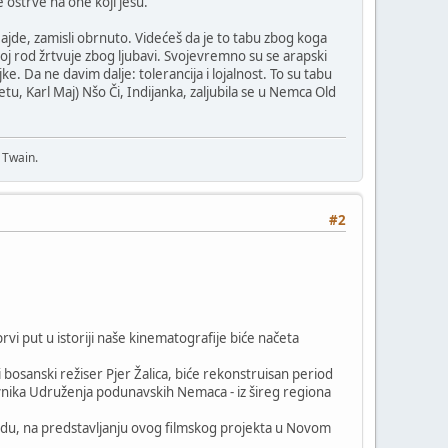
se ostrve na one koji jesu.
 Hajde, zamisli obrnuto. Videćeš da je to tabu zbog koga
voj rod žrtvuje zbog ljubavi. Svojevremno su se arapski
 Da ne davim dalje: tolerancija i lojalnost. To su tabu
etu, Karl Maj) Nšo Či, Indijanka, zaljubila se u Nemca Old
 Twain.
#2
vi put u istoriji naše kinematografije biće načeta
 bosanski režiser Pjer Žalica, biće rekonstruisan period
vnika Udruženja podunavskih Nemaca - iz šireg regiona
redu, na predstavljanju ovog filmskog projekta u Novom