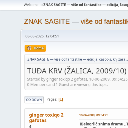
Welcome to
ZNAK SAGITE — više od fantastike — edicija, časopi
ZNAK SAGITE — više od fantastike 
08-08-2026, 12:04:51
Home
ZNAK SAGITE — više od fantastike — edicija, časopis, knjižara...
TUĐA KRV (ŽALICA, 2009/10)
Started by ginger toxiqo 2 gafotas, 10-06-2009, 09:54:25
0 Members and 1 Guest are viewing this topic.
Pages
1
GO DOWN
ginger toxiqo 2
10-06-2009, 09:54:25
gafotas
Bjelogrlić snima dramu ,,
4