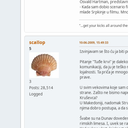
Osvald Hartman, predstavnik
- Kada sam dobio scenario f
mlade Srpkinje u filmu. Mno
"...get your kicks all around the 
scallop
10-06-2009, 15:49:33
5
Izvinjavam se što ću ja biti p
Pitanje "Tuđe krvi" je dale
komunikaciji, da ju je teško
lojalnosti. Ta priča je mnogo
prave.
3
U svim vekovima koje sam do
Posts: 28,514
strane. Zašto ne bismo napra
Logged
Kruševca?
U Makedoniji, nadomak Strum
njima dobro postupa, a da su 
Švabe su na Dunav dovedene k
rimskih limesa. I, uvek se ra