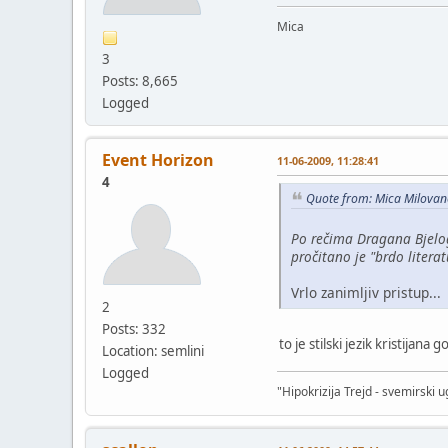
Mica
3
Posts: 8,665
Logged
Event Horizon
11-06-2009, 11:28:41
4
Quote from: Mica Milovan
Po rečima Dragana Bjelogr
pročitano je "brdo literat
Vrlo zanimljiv pristup...
2
Posts: 332
to je stilski jezik kristijana
Location: semlini
Logged
"Hipokrizija Trejd - svemirski