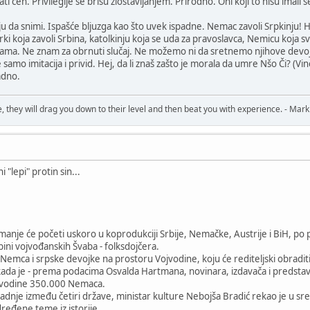
ati ceh. Privilegije se brišu zlostavljanjem. Prirodno. Oni koji to nisu imali 
tanju da snimi. Ispašće bljuzga kao što uvek ispadne. Nemac zavoli Srpkinju!
i koja zavoli Srbina, katolkinju koja se uda za pravoslavca, Nemicu koja s
kama. Ne znam za obrnuti slučaj. Ne možemo ni da sretnemo njihove devojke.
samo imitacija i privid. Hej, da li znaš zašto je morala da umre Nšo Či? (Vin
adno.
, they will drag you down to their level and then beat you with experience. - Mark
i "lepi" protin sin...
anje će početi uskoro u koprodukciji Srbije, Nemačke, Austrije i BiH, po pr
ini vojvođanskih Švaba - folksdojčera.
Nemca i srpske devojke na prostoru Vojvodine, koju će rediteljski obraditi
ada je - prema podacima Osvalda Hartmana, novinara, izdavača i predsta
ojvodine 350.000 Nemaca.
adnje između četiri države, ministar kulture Nebojša Bradić rekao je u s
dređene teme iz istorije,