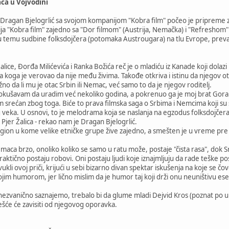
aca u Vojvodini
ragan Bjelogrlić sa svojom kompanijom "Kobra film" počeo je pripreme za re
ija "Kobra film" zajedno sa "Dor filmom" (Austrija, Nemačka) i "Refreshom" (
 temu sudbine folksdojčera (potomaka Austrougara) na tlu Evrope, prevash
alice, Đorđa Milićevića i Ranka Božića reč je o mladiću iz Kanade koji dolaz
 za koga je verovao da nije među živima. Takođe otkriva i istinu da njegov 
no da li mu je otac Srbin ili Nemac, već samo to da je njegov roditelj.
i pokušavam da uradim već nekoliko godina, a pokrenuo ga je moj brat Gora
m srećan zbog toga. Biće to prava filmska saga o Srbima i Nemcima koji s
veka. U osnovi, to je melodrama koja se naslanja na egzodus folksdojčera
 Pjer Žalica - rekao nam je Dragan Bjelogrlić.
egion u kome velike etničke grupe žive zajedno, a smešten je u vreme pr
ca brzo, onoliko koliko se samo u ratu može, postaje "čista rasa", dok Srbi 
da praktično postaju robovi. Oni postaju ljudi koje iznajmljuju da rade teške
ukli ovoj priči, krijući u sebi bizarno divan spektar iskušenja na koje se čo
bojim humorom, jer lično mislim da je humor taj koji drži onu neuništivu esen
ezvanično saznajemo, trebalo bi da glume mladi Dejvid Kros (poznat po ulozi
ešće će zavisiti od njegovog oporavka.