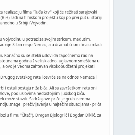
alizaciju filma "Tuđa krv" koji će režirati sarajevski
BiH) radi na filmskom projektu koji po prvi put u istoriji
odno u Srbiji i Vojvodini.
i u Vojvodinu u potrazi za svojim stricem, međutim,
otac nije Srbin nego Nemac, a u dramatičnom finalu mladi
n. Konačno su se stekli uslovi da započnemo rad na
u stotinama godina živeli skladno, uglavnom smeštena u
, a ovo je veoma zahtevan visokobudžetni projekat i
e Drugog svetskog rata i osvrće se na odnos Nemaca i
i ostali postaju niža bića. Ali sa završetkom rata oni
 poslove, pod uslovima nedostojnim ljudskog bića.
vek može staviti. Sadržaj ove priče je grub i veoma
ciju snage i preživljavanja u najtežim situacijama - priča
 u filmu "Čitač"), Dragan Bjelogrlić i Bogdan Diklić, za