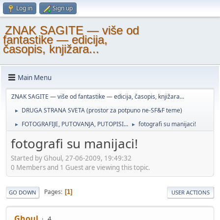
Log in
Sign up
ZNAK SAGITE — više od
fantastike — edicija,
časopis, knjižara...
Main Menu
ZNAK SAGITE — više od fantastike — edicija, časopis, knjižara...
DRUGA STRANA SVETA (prostor za potpuno ne-SF&F teme)
►
FOTOGRAFIJE, PUTOVANJA, PUTOPISI...
fotografi su manijaci!
►
►
fotografi su manijaci!
Started by Ghoul, 27-06-2009, 19:49:32
0 Members and 1 Guest are viewing this topic.
Pages
1
GO DOWN
USER ACTIONS
Ghoul
4