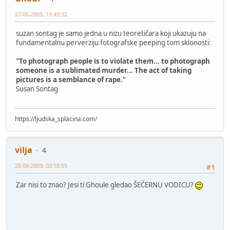
27-06-2009, 19:49:32
suzan sontag je samo jedna u nizu teoretičara koji ukazuju na
fundamentalnu perverziju fotografske peeping tom sklonosti:
"To photograph people is to violate them... to photograph
someone is a sublimated murder... The act of taking
pictures is a semblance of rape."
Susan Sontag
https://ljudska_splacina.com/
vilja
4
28-06-2009, 03:18:55
#1
Zar nisi to znao? Jesi ti Ghoule gledao ŠEĆERNU VODICU?