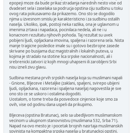
epopeji moze da bude prikaz stradanja narednih nesto vise od
dvadeset sela i zaselaka sa podrucja opstina ciju sudbinu u toku
ovog rata pokusavamo da prikazemo. Ono sto se dogodilo
njima u izvesnom smislu je karakteristicno i za sudbinu ostalih
naselja. Ukoliko, ipak, postoji neka razlika, ona je uglavnom u
imenima zrtava i napadaca, pocinilaca nedela, ali ne i u
konacnom rezultatu njihovih pohoda. Taj rezultat su uvek
pobijeni ljudi, opljackana imovina, spaljena i razorena sela. Nista
manje tragicne posledice imale su i gotovo bezbrojne zasede
skrivane po busijama duz magistralnih i lokalnih puteva, u
kojima je stradalo na stotine lica srpske nacionalnosti, ali i
srebrenicki zatvori iz kojih mnogi uhapseni ili zarobljeni Srbi
nisu izneli zivu glavu.
Sudbina mestana prvih srpskih naselja koja su muslimani napali
- Gnione, Bljeceve i Metaljke (zaklani, spaljeni, svirepo ubijeni
ljudi, opljackana, razorena i spaljena naselja) nagovestila je sve
ono sto ce se uskoro i ostalima dogoditi.
Uostalom, o tome treba da posvedoce cinjenice koje smo za
ovih, vise od godinu dana uspeli da prikupimo.
Bljeceva (opstina Bratunac), selo sa ubedljivom muslimanskom
vecinom u ukupnom stanovnistvu (muslimana 532, Srba 71).
Napad na ovo mesto je i pocetak brojnih nasrtaja muslimanskih
sovinista na kompaktna srpska naselja u bratunackoj opstini.