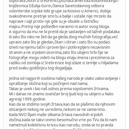
osporava zločin u Srebrenici;poznata američka kolumnistkinja i
književnica Džulija Gorin,članica Savetodavnog odbora
volonterske srpske lobi grupe za Kosovo u Americi, dobija
svakodnevne pretnje smrću a balije i ustaše nije mrzelo da
naprave i sajt protiv nje gde su je obukle u četničku
majicu.Pretnji nije pošteđen naravno ni autor ovog bloga.
A sigurno da mu ne bi pretili da je sastavljen od lažnih podataka
ili zato što niko ne želi da ga gleda zbog mučnih fotografija,već
upravo zato što je gledan,čitan i citiran i zato što su podaci
izneti na njemu tačni i proverljivi i potkrepljeni nezavisnim
stranim a ne srpskim izvorima,zato što ubijeni Srbi čije se
fotografije mogu videti na blogu imaju imena i prezimena za
razliku od zombija iz Srebrenice koji izlaze iz zemlje u hiljadama
pred svaku godišnjicu tog dogadjaja.
Jedna od najgorih osobina našeg naroda je olako zaboravljanje i
opraštanje zločina koji su počinjeni nad nama.
Takav je uvek i bio naš odnos prema sopstvenim žrtvama.
Mi i danas ne znamo zvaničan broj ljudi koji su ubijeni u Nato
agresiji 1999.godine.
Kao da se stidimo svojih žrtava,kao da se plašimo da njihovim
isticanjem nekog ne uvredimo,nekom se ne zamerimo.
Kada NVO šljam maše slikama žrtava navodnih srpskih
zločina,kada se takvi snimci besomučno vrte po TVu da bi nam
nametnuli kolektivnu krivicu kao narodu, onda se to pravda