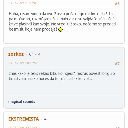
13-07-2009, 01:13:06
#6
Haha, nisam video da ovo Zosko priča nego mislim neki Srbin,
pa mi čudno, razmišljam, ček malo zar nisu valjda "oni" "naše"
žrtve plasirali kao svoje. Ne vredi ti Zosko, nećemo se predati
besmislu koje nam prodaješ
zoskoz
6²
4
13-07-2009, 08:12:51
#7
znas kako je teks rekao biku koji sjedi? 'moras povesti brigu o
tim stvarima ako hoces da te cuju.' a bik ko vol...
magical sounds
EKSTREMISTA
4
13-08-2009, 12:14:46