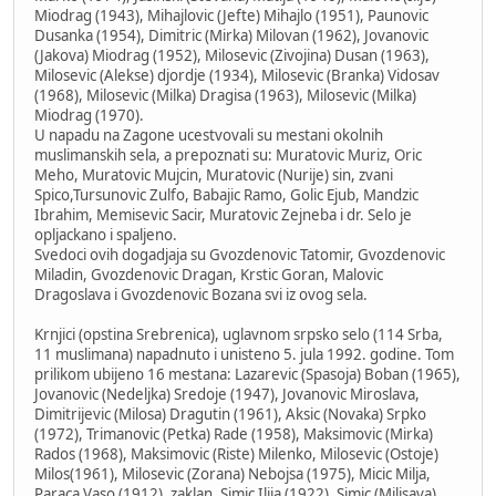
Miodrag (1943), Mihajlovic (Jefte) Mihajlo (1951), Paunovic
Dusanka (1954), Dimitric (Mirka) Milovan (1962), Jovanovic
(Jakova) Miodrag (1952), Milosevic (Zivojina) Dusan (1963),
Milosevic (Alekse) djordje (1934), Milosevic (Branka) Vidosav
(1968), Milosevic (Milka) Dragisa (1963), Milosevic (Milka)
Miodrag (1970).
U napadu na Zagone ucestvovali su mestani okolnih
muslimanskih sela, a prepoznati su: Muratovic Muriz, Oric
Meho, Muratovic Mujcin, Muratovic (Nurije) sin, zvani
Spico,Tursunovic Zulfo, Babajic Ramo, Golic Ejub, Mandzic
Ibrahim, Memisevic Sacir, Muratovic Zejneba i dr. Selo je
opljackano i spaljeno.
Svedoci ovih dogadjaja su Gvozdenovic Tatomir, Gvozdenovic
Miladin, Gvozdenovic Dragan, Krstic Goran, Malovic
Dragoslava i Gvozdenovic Bozana svi iz ovog sela.
Krnjici (opstina Srebrenica), uglavnom srpsko selo (114 Srba,
11 muslimana) napadnuto i unisteno 5. jula 1992. godine. Tom
prilikom ubijeno 16 mestana: Lazarevic (Spasoja) Boban (1965),
Jovanovic (Nedeljka) Sredoje (1947), Jovanovic Miroslava,
Dimitrijevic (Milosa) Dragutin (1961), Aksic (Novaka) Srpko
(1972), Trimanovic (Petka) Rade (1958), Maksimovic (Mirka)
Rados (1968), Maksimovic (Riste) Milenko, Milosevic (Ostoje)
Milos(1961), Milosevic (Zorana) Nebojsa (1975), Micic Milja,
Paraca Vaso (1912), zaklan, Simic Ilija (1922), Simic (Milisava)