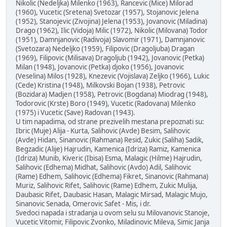
Nikolic (Nedeljka) Milenko (1963), Rancevic (Mice) Milorad
(1960), Vucetic (Sretena) Svetozar (1957), Stojanovic Jelena
(1952), Stanojevic (Zivojina) Jelena (1953), Jovanovic (Miladina)
Drago (1962), Ilic (Vidoja) Milic (1972), Nikolic (Milovana) Todor
(1951), Damnjanovic (Radivoja) Slavomir (1971), Damnjanovic
(Svetozara) Nedeljko (1959), Filipovic (Dragoljuba) Dragan
(1969), Filipovic (Milisava) Dragoljub (1942), Jovanovic (Petka)
Milan (1948), Jovanovic (Petka) djoko (1956), Jovanovic
(Veselina) Milos (1928), Knezevic (Vojislava) Zeljko (1966), Lukic
(Cede) Kristina (1948), Milkovski Bojan (1938), Petrovic
(Bozidara) Madjen (1958), Petrovic (Bogdana) Miodrag (1948),
Todorovic (Krste) Boro (1949), Vucetic (Radovana) Milenko
(1975) i Vucetic (Save) Radovan (1943).
U tim napadima, od strane prezivelih mestana prepoznati su:
Ibric (Muje) Alija - Kurta, Salihovic (Avde) Besim, Salihovic
(Avde) Hidan, Sinanovic (Rahmana) Resid, Zukic (Saliha) Sadik,
Begzadic (Alije) Hajrudin, Kamenica (Idriza) Ramiz, Kamenica
(Idriza) Munib, Kiveric (Ibisa) Esma, Malagic (Hilme) Hajrudin,
Salihovic (Edhema) Midhat, Salihovic (Avdo) Adil, Salihovic
(Rame) Edhem, Salihovic (Edhema) Fikret, Sinanovic (Rahmana)
Muriz, Salihovic Rifet, Salihovic (Rame) Edhem, Zukic Mulija,
Daubasic Rifet, Daubasic Hasan, Malagic Mirsad, Malagic Mujo,
Sinanovic Senada, Omerovic Safet - Mis, i dr.
Svedoci napada i stradanja u ovom selu su Milovanovic Stanoje,
Vucetic Vitomir, Filipovic Zvonko, Miladinovic Mileva, Simic Janja