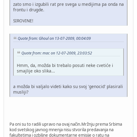
zato smo i izgubili rat pre svega u medijima pa onda na
frontu i drugde.
SIROVINE!
Quote from: Ghoul on 13-07-2009, 00:04:09
Quote from: mac on 12-07-2009, 23:03:52
Hmm, da, možda bi trebalo posuti neke cvetiće i
smajlije oko slika...
a možda bi valjalo videti kako su svoj 'genocid' plasirali
musliji?
Pa oni su to radili upravo na ovaj način.Mržnju prema Srbima
kod svetskog javnog mnenja nisu stvorila predavanja na
fakultetima i ozbiljne dokumentarne emisije o ratu na