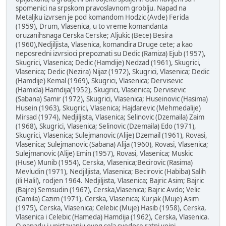
spomenici na srpskom pravoslavnom groblju. Napad na
Metaljku izvrsen je pod komandom Hodzic (Avde) Ferida
(1959), Drum, Vlasenica, u to vreme komandanta
oruzanihsnaga Cerska Cerske; Aljukic (Bece) Besira
(1960),Nedjiljista, Vlasenica, komandira Druge cete; a kao
neposredni izvrsioci prepoznati su Dedic (Ramiza) Ejub (1957),
Skugrici, Vlasenica; Dedic (Hamdije) Nedzad (1961), Skugrici,
Vlasenica; Dedic (Nezira) Nijaz (1972), Skugrici, Vlasenica; Dedic
(Hamdije) Kemal (1969), Skugrici, Vlasenica; Dervisevic
(Hamida) Hamdija(1952), Skugrici, Vlasenica; Dervisevic
(Sabana) Samir (1972), Skugrici, Vlasenica; Huseinovic (Hasima)
Husein (1963), Skugrici, Vlasenica; Hajdarevic (Mehmedalije)
Mirsad (1974), Nedjiljista, Vlasenica; Selinovic (Dzemaila) Zaim
(1968), Skugrici, Vlasenica; Selinovic (Dzemaila) Edo (1971),
Skugrici, Vlasenica; Sulejmanovic (Alije) Dzemail (1961), Rovasi,
Vlasenica; Sulejmanovic (Sabana) Alija (1960), Rovasi, Vlasenica;
Sulejmanovic (Alije) Emin (1957), Rovasi, Vlasenica; Muskic
(Huse) Munib (1954), Cerska, Vlasenica;Becirovic (Rasima)
Mevludin (1971), Nedjiljista, Vlasenica; Becirovic (Habiba) Salih
(ili Halil), rodjen 1964. Nedjiljista, Vlasenica; Bajric Asim; Bajric
(Bajre) Semsudin (1967), Cerska,Vlasenica; Bajric Avdo; Velic
(Camila) Cazim (1971), Cerska, Vlasenica; Kurjak (Muje) Asim
(1975), Cerska, Vlasenica; Celebic (Muje) Hasib (1958), Cerska,
Vlasenica i Celebic (Hameda) Hamdija (1962), Cerska, Vlasenica.
O napadu i unistavanju ovog sela svedoce ratni vojni