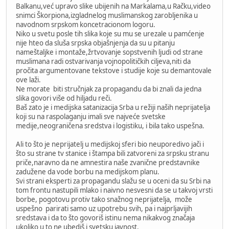
Balkanu,već upravo slike ubijenih na Markalama,u Račku,video
snimci Škorpiona,izgladnelog muslimanskog zarobljenika u
navodnom srpskom koncetracionom logoru.
Niko u svetu posle tih slika koje su mu se urezale u pamćenje
nije hteo da sluša srpska objašnjenja da su u pitanju
nameštaljke i montaže,žrtvovanje sopstvenih ljudi od strane
muslimana radi ostvarivanja vojnopolitičkih ciljeva,niti da
pročita argumentovane tekstove i studije koje su demantovale
ove laži.
Ne morate biti stručnjak za propagandu da bi znali da jedna
slika govori više od hiljadu reči.
Baš zato je i medijska satanizacija Srba u režiji naših neprijatelja
koji su na raspolaganju imali sve najveće svetske
medije,neograničena sredstva i logistiku, i bila tako uspešna.
Ali to što je neprijatelj u medijskoj sferi bio neuporedivo jači i
što su strane tv stanice i štampa bili zatvoreni za srpsku stranu
priče,naravno da ne amnestira naše zvanične predstavnike
zadužene da vode borbu na medijskom planu.
Svi strani eksperti za propagandu slažu se u oceni da su Srbi na
tom frontu nastupili mlako i naivno nesvesni da se u takvoj vrsti
borbe, pogotovu protiv tako snažnog neprijatelja, može
uspešno parirati samo uz upotrebu svih, pa i najprljavijih
sredstava i da to što govoriš istinu nema nikakvog značaja
ukoliko u to ne ubediš i svetsku javnost.