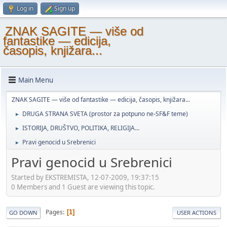
Log in
Sign up
ZNAK SAGITE — više od
fantastike — edicija,
časopis, knjižara...
Main Menu
ZNAK SAGITE — više od fantastike — edicija, časopis, knjižara...
DRUGA STRANA SVETA (prostor za potpuno ne-SF&F teme)
►
ISTORIJA, DRUŠTVO, POLITIKA, RELIGIJA...
►
Pravi genocid u Srebrenici
►
Pravi genocid u Srebrenici
Started by EKSTREMISTA, 12-07-2009, 19:37:15
0 Members and 1 Guest are viewing this topic.
Pages
1
GO DOWN
USER ACTIONS