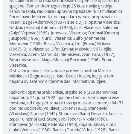
Nestalim licima od tada se gubisvaki trag. Selo je opljackano i
spaljeno. Tom prilikom izgorelo je 25 kuca novije gradnje,
osnovna skola, radionica i upravna zgrada DP "Birac",Vlasenica.
Pored navedenih vodja, od napadaca na selo prepoznati su:
Hasan (Bege) Ademovic (1937) iz sela DJila, opstina Vlasenica;
Nedzad (Hasana) Ademovic (1970), djile, Vlasenica; Sulejman
(Sulje) Vejzovic (1969), Johovaca, Vlasenica; Dzemail (Omera)
Jusupovic (1966), Nurici, Vlasenica; Zulfo (Mehmeda)
Memisevic (1968), Besici, Vlasenica; Ifet (Emina) Malovic
(1967), DJile,Vlasenica; Sifet (Emina) Malovic (1967), djile,
Vlasenica; Azem (Mahmuta) Memisevic, zvani Faca, (1957),
Besici, Vlasenica i Alaga (Mesana) Becirovic (1966), Pomol,
Vlasenica.
O stradanju ovog sela svedoce preziveli mestani Milojka
Milinkovic i Zugic Aleksije, kao i Budic Husein, koji je o tom
napadu ovlascenim organima dao informativnu izjavu.
Ratkovici (opstina Srebrenica), srpsko selo (338 stanovnika)
napadnuto 21. juna 1992. godine i tom prilikom ubijeno vise
mestana, od toga pet zena i tri starija muskarca izmedju 64 i 71
godine: Bogicevic (Vojislava) Obren (1932), Stanojevic
(Vladislava) Stanoje (1949), Stanojevic (Rade) Desanka, koju su
zapalili u njenoj kuci, Stanojevic (Todora) Nikola (1958),
Stanojevic (Milorada) Radenko (1940),koga su zaklali, djuric
(Luke) Vidosava (1930), Rankic (Obrada) Vidoje (1928), Rankic