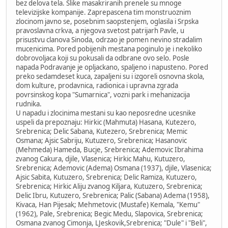
bez delova tela. Slike masakriranih prenele su mnoge
televizijske kompanije. Zaprepascena tim monstruoznim
zlocinom javno se, posebnim saopstenjem, oglasila i Srpska
pravoslavna crkva, a njegova svetost patrijarh Pavle, u
prisustvu clanova Sinoda, odrzao je pomen nevino stradalim
mucenicima. Pored pobijenih mestana poginulo je i nekoliko
dobrovoljaca koji su pokusali da odbrane ovo selo. Posle
napada Podravanje je opljackano, spaljeno i napusteno. Pored
preko sedamdeset kuca, zapaljeni su i izgoreli osnovna skola,
dom kulture, prodavnica, radionica i upravna zgrada
povrsinskog kopa "Sumarnica", vozni park i mehanizacija
rudnika.
U napadu i zlocinima mestani su kao neposredne ucesnike
uspeli da prepoznaju: Hirkic (Mahmuta) Hasana, Kutezero,
Srebrenica; Delic Sabana, Kutezero, Srebrenica; Memic
Osmana; Ajsic Sabriju, Kutuzero, Srebrenica; Hasanovic
(Mehmeda) Hameda, Bucje, Srebrenica; Ademovic Ibrahima
zvanog Cakura, djile, Vlasenica; Hirkic Mahu, Kutuzero,
Srebrenica; Ademovic (Adema) Osmana (1937), djile, Vlasenica;
Ajsic Sabita, Kutuzero, Srebrenica; Delic Ramiza, Kutuzero,
Srebrenica; Hirkic Aliju zvanog Kiljara, Kutuzero, Srebrenica;
Delic Ibru, Kutuzero, Srebrenica; Palic (Sabana) Adema (1958),
Kivaca, Han Pijesak; Mehmetovic (Mustafe) Kemala, "Kemu"
(1962), Pale, Srebrenica; Begic Medu, Slapovica, Srebrenica;
Osmana zvanog Cimonja, LJeskovik,Srebrenica; "Dule" i "Beli",