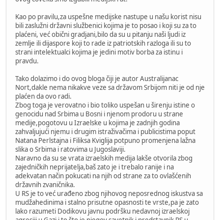
Kao po pravilu,za uspešne medijske nastupe u našu korist nisu
bili zaslužni državni službenici kojima je to posao i koji su za to
plaćeni, već obični gradjani,bilo da su u pitanju naši ljudi iz
zemlje ili dijaspore koji to rade iz patriotskih razloga ili su to
strani intelektualci kojima je jedini motiv borba za istinu i
pravdu.
Tako dolazimo i do ovog bloga čiji je autor Australijanac
Nort,dakle nema nikakve veze sa državom Srbijom niti je od nje
plaćen da ovo radi.
Zbog toga je verovatno i bio toliko uspešan u širenju istine o
genocidu nad Srbima u Bosni i njenom prodoru u strane
medije,pogotovu u Izraelske u kojima je zadnjih godina
zahvaljujući njemu i drugim istraživačima i publicistima poput
Natana Perlstajna i Filiksa Kviglija potpuno promenjena lažna
slika o Srbima i ratovima u Jugoslaviji.
Naravno da su se vrata izraelskih medija lakše otvorila zbog
zajedničkih neprijatelja,baš zato je i trebalo ranije i na
adekvatan način pokucati na njih od strane za to ovlašćenih
državnih zvaničnika.
U RS je to već urađeno zbog njihovog neposrednog iskustva sa
mudžahedinima i stalno prisutne opasnosti te vrste,pa je zato
lako razumeti Dodikovu javnu podršku nedavnoj izraelskoj