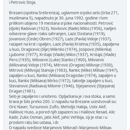
i Petrovic Stoja.
Brezani (opstina Srebrenica), uglavnom srpsko selo (Srba 271,
muslimana 5), napadnuto je 30. juna 1992. godine i tom
prilikom ubijeno 19 mestana srpske nacionalnosti: Petrovic
(djole) Radovan (1923), Novkovic (Rade) Milos (1956), nadjen
odsecene glave i tako sahranjen, Lazic Dostana (1919),
Jovanovic (Cede) Obren (1927), Lazic (Pavla) Vidoje (1937),
razapet na krst i spaljen, Lazic (Pavla) Kristina (1935), zapaljena
u kuci, Dragicevic (Ilije) Milenko (1974), Josipovic (Milenka)
Ljubomir (1977), Krstajic (Vlade) Milos (1937), Krstajic (Vlade)
Pero (1935), Milosevic (Luke) Stanko (1900), Milosevic
(Milovana) Vidoje (1974), Mitrovic (Dragise) Milivoje (1930),
Mitrovic (Milivoja) Stanoje (1963), Rankic (Mike) Milisav (1947),
zapaljen u kuci, Rankic (Milisava) Dragoslav (1974), zapaljen u
kuci, Rankic (Milisava) Mirko (1972), takodje zapaljen u kuci,
Stevanovic (Radisava) Milomir (1946), Stjepanovic (Stjepana)
Dragan (1961).
Selo je zapaljeno i unisteno. Opljackana je i sva stoka, a samo
krava je bilo preko 200. U napadu na Brezane ucestvovali su:
Oric Naser, Tursunovic Zulfo, Meholjic Hakija, Ustic Akif,
Halilovic Huso, a pored njih zapazeni su i Halilovic Resad, Alic
Kadir, Zukic Osman, Jatic Akif, Jahic Vehbija, ciji je otac i u
proslom ratu bio ustasa, i dr.
O napadu svedoce Marjanovic Milorad i Marjanovic Milisav.