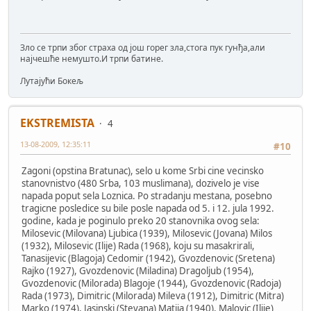
Зло се трпи због страха од још горег зла,стога пук гунђа,али
најчешће немушто.И трпи батине.
Лутајући Бокељ
EKSTREMISTA
4
13-08-2009, 12:35:11
#10
Zagoni (opstina Bratunac), selo u kome Srbi cine vecinsko
stanovnistvo (480 Srba, 103 muslimana), dozivelo je vise
napada poput sela Loznica. Po stradanju mestana, posebno
tragicne posledice su bile posle napada od 5. i 12. jula 1992.
godine, kada je poginulo preko 20 stanovnika ovog sela:
Milosevic (Milovana) Ljubica (1939), Milosevic (Jovana) Milos
(1932), Milosevic (Ilije) Rada (1968), koju su masakrirali,
Tanasijevic (Blagoja) Cedomir (1942), Gvozdenovic (Sretena)
Rajko (1927), Gvozdenovic (Miladina) Dragoljub (1954),
Gvozdenovic (Milorada) Blagoje (1944), Gvozdenovic (Radoja)
Rada (1973), Dimitric (Milorada) Mileva (1912), Dimitric (Mitra)
Marko (1974), Jasinski (Stevana) Matija (1940), Malovic (Ilije)