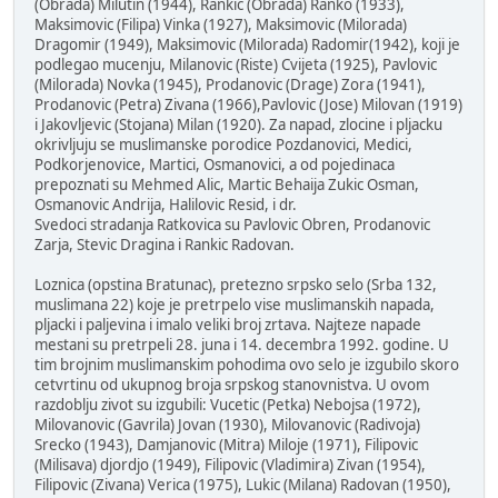
(Obrada) Milutin (1944), Rankic (Obrada) Ranko (1933),
Maksimovic (Filipa) Vinka (1927), Maksimovic (Milorada)
Dragomir (1949), Maksimovic (Milorada) Radomir(1942), koji je
podlegao mucenju, Milanovic (Riste) Cvijeta (1925), Pavlovic
(Milorada) Novka (1945), Prodanovic (Drage) Zora (1941),
Prodanovic (Petra) Zivana (1966),Pavlovic (Jose) Milovan (1919)
i Jakovljevic (Stojana) Milan (1920). Za napad, zlocine i pljacku
okrivljuju se muslimanske porodice Pozdanovici, Medici,
Podkorjenovice, Martici, Osmanovici, a od pojedinaca
prepoznati su Mehmed Alic, Martic Behaija Zukic Osman,
Osmanovic Andrija, Halilovic Resid, i dr.
Svedoci stradanja Ratkovica su Pavlovic Obren, Prodanovic
Zarja, Stevic Dragina i Rankic Radovan.
Loznica (opstina Bratunac), pretezno srpsko selo (Srba 132,
muslimana 22) koje je pretrpelo vise muslimanskih napada,
pljacki i paljevina i imalo veliki broj zrtava. Najteze napade
mestani su pretrpeli 28. juna i 14. decembra 1992. godine. U
tim brojnim muslimanskim pohodima ovo selo je izgubilo skoro
cetvrtinu od ukupnog broja srpskog stanovnistva. U ovom
razdoblju zivot su izgubili: Vucetic (Petka) Nebojsa (1972),
Milovanovic (Gavrila) Jovan (1930), Milovanovic (Radivoja)
Srecko (1943), Damjanovic (Mitra) Miloje (1971), Filipovic
(Milisava) djordjo (1949), Filipovic (Vladimira) Zivan (1954),
Filipovic (Zivana) Verica (1975), Lukic (Milana) Radovan (1950),