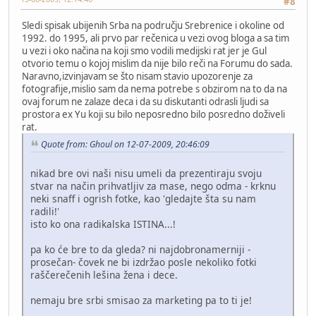
#8
Sledi spisak ubijenih Srba na području Srebrenice i okoline od
1992. do 1995, ali prvo par rečenica u vezi ovog bloga a sa tim
u vezi i oko načina na koji smo vodili medijski rat jer je Gul
otvorio temu o kojoj mislim da nije bilo reči na Forumu do sada.
Naravno,izvinjavam se što nisam stavio upozorenje za
fotografije,mislio sam da nema potrebe s obzirom na to da na
ovaj forum ne zalaze deca i da su diskutanti odrasli ljudi sa
prostora ex Yu koji su bilo neposredno bilo posredno doživeli
rat.
Quote from: Ghoul on 12-07-2009, 20:46:09
nikad bre ovi naši nisu umeli da prezentiraju svoju
stvar na način prihvatljiv za mase, nego odma - krknu
neki snaff i ogrish fotke, kao 'gledajte šta su nam
radili!'
isto ko ona radikalska ISTINA...!
pa ko će bre to da gleda? ni najdobronamerniji -
prosečan- čovek ne bi izdržao posle nekoliko fotki
raščerečenih lešina žena i dece.
nemaju bre srbi smisao za marketing pa to ti je!