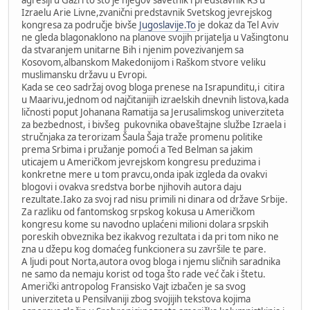
agresiji u Gazi i to što je njegov savetnik i predstavnik RS u
Izraelu Arie Livne,zvanični predstavnik Svetskog jevrejskog
kongresa za područje bivše
Jugoslavije.To
je dokaz da Tel Aviv
ne gleda blagonaklono na planove svojih prijatelja u Vašingtonu
da stvaranjem unitarne Bih i njenim povezivanjem sa
Kosovom,albanskom Makedonijom i Raškom stvore veliku
muslimansku državu u Evropi.
Kada se ceo sadržaj ovog bloga prenese na Israpunditu,i citira
u Maarivu,jednom od najčitanijih izraelskih dnevnih listova,kada
ličnosti poput Johanana Ramatija sa Jerusalimskog univerziteta
za bezbednost, i bivšeg pukovnika obaveštajne službe Izraela i
stručnjaka za terorizam Šaula Šaja traže promenu politike
prema Srbima i pružanje pomoći a Ted Belman sa jakim
uticajem u Američkom jevrejskom kongresu preduzima i
konkretne mere u tom pravcu,onda ipak izgleda da ovakvi
blogovi i ovakva sredstva borbe njihovih autora daju
rezultate.Iako za svoj rad nisu primili ni dinara od države Srbije.
Za razliku od fantomskog srpskog kokusa u Američkom
kongresu kome su navodno uplaćeni milioni dolara srpskih
poreskih obveznika bez ikakvog rezultata i da pri tom niko ne
zna u džepu kog domaćeg funkcionera su završile te pare.
A ljudi pout Norta,autora ovog bloga i njemu sličnih saradnika
ne samo da nemaju korist od toga što rade već čak i štetu.
Američki antropolog Fransisko Vajt izbačen je sa svog
univerziteta u Pensilvaniji zbog svojijih tekstova kojima