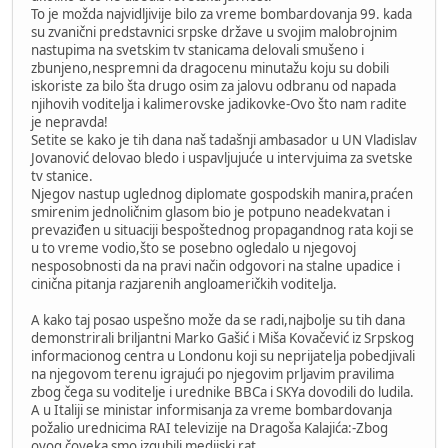
To je možda najvidljivije bilo za vreme bombardovanja 99. kada
su zvanični predstavnici srpske države u svojim malobrojnim
nastupima na svetskim tv stanicama delovali smušeno i
zbunjeno,nespremni da dragocenu minutažu koju su dobili
iskoriste za bilo šta drugo osim za jalovu odbranu od napada
njihovih voditelja i kalimerovske jadikovke-Ovo što nam radite
je nepravda!
Setite se kako je tih dana naš tadašnji ambasador u UN Vladislav
Jovanović delovao bledo i uspavljujuće u intervjuima za svetske
tv stanice.
Njegov nastup uglednog diplomate gospodskih manira,praćen
smirenim jednoličnim glasom bio je potpuno neadekvatan i
prevaziđen u situaciji bespoštednog propagandnog rata koji se
u to vreme vodio,što se posebno ogledalo u njegovoj
nesposobnosti da na pravi način odgovori na stalne upadice i
cinična pitanja razjarenih angloameričkih voditelja.
A kako taj posao uspešno može da se radi,najbolje su tih dana
demonstrirali briljantni Marko Gašić i Miša Kovačević iz Srpskog
informacionog centra u Londonu koji su neprijatelja pobedjivali
na njegovom terenu igrajući po njegovim prljavim pravilima
zbog čega su voditelje i urednike BBCa i SKYa dovodili do ludila.
A u Italiji se ministar informisanja za vreme bombardovanja
požalio urednicima RAI televizije na Dragoša Kalajića:-Zbog
ovog čoveka smo izgubili medijski rat.