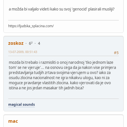
a možda bi valjalo videti kako su svoj 'genocid' plasirali musliji?
https://ljudska_splacina.com/
zoskoz
6²
4
13-07-2009, 00:51:43
#5
mozda bi trebalo i razmisliti o onoj narodnoj 'tko jednom laze
tom' se ne vjeruje'... na osnovu cega da ja nakon vise primjera
predstavljanja tudjih zrtava svojima vjerujem u ovo? iako za
osudu zlocina nacionalnost ne igra nikakvu ulogu, kao ni za
moguce pravdanje vlastitih zlocina. kako vjerovati da je ovo
istina a ne jos jedan masakar tih jadnih bica?
magical sounds
mac