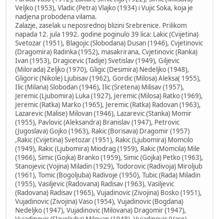
Veljko (1953), Vladic (Petra) Vlajko (1934) i Vujic Soka, koja je
nadjena probodena vilama.
Zalazje, zaselak u neposrednoj blizini Srebrenice. Prilikom
napada 12. jula 1992. godine poginulo 39 lica: Lakic (Cvijetina)
Svetozar (1951), Blagojic (Slobodana) Dusan (1946), Cvjetinovic
(Dragomira) Radinka (1952), masakrirana, Cvjetinovic (Ranka)
Ivan (1953), Dragicevic (Tadije) Svetislav (1949), Giljevic
(Milorada) Zeljko (1970), Gligic (Desimira) Nedeljko (1948),
Gligoric (Nikole) Ljubisav (1962), Gordic (Milosa) Aleksa( 1955),
Ilic (Milana) Slobodan (1946), Ilic (Sretena) Milisav (1957),
Jeremic (Ljubomira) Luka (1927), Jeremic (Milosa) Ratko (1969),
Jeremic (Ratka) Marko (1965), Jeremic (Ratka) Radovan (1963),
Lazarevic (Malise) Milovan (1946), Lazarevic (Stanka) Momir
(1955), Pavlovic (Aleksandra) Branislav (1947), Petrovic
(Jugoslava) Gojko (1963), Rakic (Borisava) Dragomir (1957)
,Rakic (Cvijetina) Svetozar (1951), Rakic (Ljubomira) Momcilo
(1949), Rakic (Ljubomira) Miodrag (1959), Rakic (Momcila) Mile
(1966), Simic (Gojka) Branko (1959), Simic (Gojka) Petko (1963),
Stanojevic (Vojina) Miladin (1929), Todorovic (Radivoja) Miroljub
(1961), Tomic (Bogoljuba) Radivoje (1950), Tubic (Rada) Miladin
(1955), Vasiljevic (Radovana) Radisav (1963), Vasiljevic
(Radovana) Radisav (1965), Vujadinovic (Zivojina) Bosko (1951),
Vujadinovic (Zivojina) Vaso (1954), Vujadinovic (Bogdana)
Nedeljko (1947), Vujadinovic (Milovana) Dragomir (1947),
Vujadinovic (Slavoljuba) Milovan (1948), Vujadinovic (Vase)