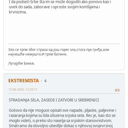
I da podseti Srbe šta im se može dogoditi ako ponovo kao i
uvek do sada, zaborave i oproste svojim komšijama i
krvnicima.
Зло се трпи због страха од још горег зла,стога пук гунђа,али
најчешће немушто.И трпи батине.
Лутајући Бокељ
EKSTREMISTA
4
13-08-2009, 12:29:11
#9
STRADANJA SELA, ZASEDE I ZATVORI U SREBRENICI
Gotovo da nije moguce opisati sve napade, pljacke, paljevine i
razaranja kojima su bila izlozena srpska sela. Rec je, kao sto se
moglo videti, o preko sto naselja sa srpskim stanovnistvom.
Smatramo da dovoljno ubedljiv dokaz o njihovoj svojevrsnoj