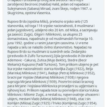
zarobljenici Becirovic (Habiba) Halid, jedan od napadaca i
Sulejmanovic (Sabana) Mirsad, zvani Skejo, rodjen 1967. u
Skugricima, opstina Vlasenica.
Rupovo Brdo (opstina Milici), pretezno srpsko selo (125
stanovnika, od toga 116 srpske nacionalnosti, 8 muslimana i
jedan jugosloven), udaljeno oko 20 km. od Milica, a sacinjavaju
ga zaseoci: Zugici, Gligori i Milinkovici, sa ukupno 25
domacinstava, napadnuto je od muslimanskih formacija 10.
juna 1992. godine u ranim jutarnjim casovima. U vreme
napada u selu se nalazilo civilno stanovnistvo. Napadaci na
Rupovo Brdo su muslimani iz susednih sela: Zedanjsko
(predvodio ih Zulfo Tursunovic),DJila (predvodio ih Ibrahim
Ademovic - Cakura), Zutica (Mujo Bektic), Stedre (Becir
Mekanic)i Kupusno (Fadil Turkovic). Tom prilikom ubijeno je pet
lica srpske nacionalnosti: starica Koviljka Zugic (1922), Relja
(Marinka) Milinkovic (1941), Radoje (Petra) Milinkovic (1952),
bracni par Vojislav (Maksima) Milinkovic (1938) i njegova
supruga Mirjana Milinkovic (1939). Posmrtni ostaci bracnog
para Mirjane i Vojislava Milinkovica pronadjeni su ugljenisani u
njihovoj kuci. Prilikom napada teze su povredjeni starica Vukica
Milinkovic i Milomir Zugic, a nestali su, najverovatnije uhvaceni i
ubijeni, mestani Vlado (Mileta) Milinkovic (1948), otac i sin
Komljen (Milosa) Zugic (1925) i Trivko (Komljena) Zugic (1954).