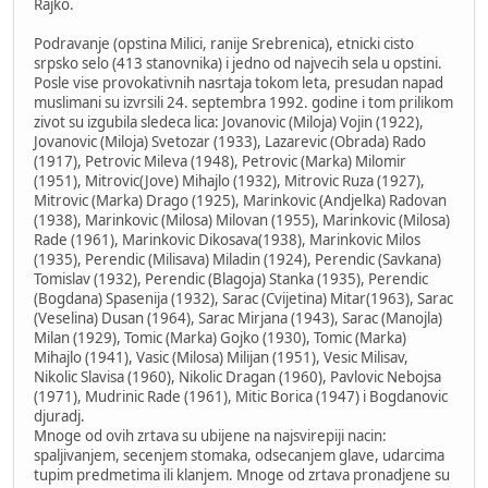
Rajko.
Podravanje (opstina Milici, ranije Srebrenica), etnicki cisto
srpsko selo (413 stanovnika) i jedno od najvecih sela u opstini.
Posle vise provokativnih nasrtaja tokom leta, presudan napad
muslimani su izvrsili 24. septembra 1992. godine i tom prilikom
zivot su izgubila sledeca lica: Jovanovic (Miloja) Vojin (1922),
Jovanovic (Miloja) Svetozar (1933), Lazarevic (Obrada) Rado
(1917), Petrovic Mileva (1948), Petrovic (Marka) Milomir
(1951), Mitrovic(Jove) Mihajlo (1932), Mitrovic Ruza (1927),
Mitrovic (Marka) Drago (1925), Marinkovic (Andjelka) Radovan
(1938), Marinkovic (Milosa) Milovan (1955), Marinkovic (Milosa)
Rade (1961), Marinkovic Dikosava(1938), Marinkovic Milos
(1935), Perendic (Milisava) Miladin (1924), Perendic (Savkana)
Tomislav (1932), Perendic (Blagoja) Stanka (1935), Perendic
(Bogdana) Spasenija (1932), Sarac (Cvijetina) Mitar(1963), Sarac
(Veselina) Dusan (1964), Sarac Mirjana (1943), Sarac (Manojla)
Milan (1929), Tomic (Marka) Gojko (1930), Tomic (Marka)
Mihajlo (1941), Vasic (Milosa) Milijan (1951), Vesic Milisav,
Nikolic Slavisa (1960), Nikolic Dragan (1960), Pavlovic Nebojsa
(1971), Mudrinic Rade (1961), Mitic Borica (1947) i Bogdanovic
djuradj.
Mnoge od ovih zrtava su ubijene na najsvirepiji nacin:
spaljivanjem, secenjem stomaka, odsecanjem glave, udarcima
tupim predmetima ili klanjem. Mnoge od zrtava pronadjene su