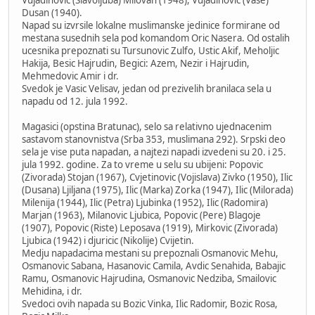
Dusan (1940).
Napad su izvrsile lokalne muslimanske jedinice formirane od
mestana susednih sela pod komandom Oric Nasera. Od ostalih
ucesnika prepoznati su Tursunovic Zulfo, Ustic Akif, Meholjic
Hakija, Besic Hajrudin, Begici: Azem, Nezir i Hajrudin,
Mehmedovic Amir i dr.
Svedok je Vasic Velisav, jedan od prezivelih branilaca sela u
napadu od 12. jula 1992.
Magasici (opstina Bratunac), selo sa relativno ujednacenim
sastavom stanovnistva (Srba 353, muslimana 292). Srpski deo
sela je vise puta napadan, a najtezi napadi izvedeni su 20. i 25.
jula 1992. godine. Za to vreme u selu su ubijeni: Popovic
(Zivorada) Stojan (1967), Cvjetinovic (Vojislava) Zivko (1950), Ilic
(Dusana) Ljiljana (1975), Ilic (Marka) Zorka (1947), Ilic (Milorada)
Milenija (1944), Ilic (Petra) Ljubinka (1952), Ilic (Radomira)
Marjan (1963), Milanovic Ljubica, Popovic (Pere) Blagoje
(1907), Popovic (Riste) Leposava (1919), Mirkovic (Zivorada)
Ljubica (1942) i djuricic (Nikolije) Cvijetin.
Medju napadacima mestani su prepoznali Osmanovic Mehu,
Osmanovic Sabana, Hasanovic Camila, Avdic Senahida, Babajic
Ramu, Osmanovic Hajrudina, Osmanovic Nedziba, Smailovic
Mehidina, i dr.
Svedoci ovih napada su Bozic Vinka, Ilic Radomir, Bozic Rosa,