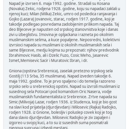
Napad je izvrsen 6. maja 1992. godine. Stradali su Kosana
(Novaka) Zekic, rodjena 1928. godine, koju su napadaci zaklali u
njenoj kuci; Milan (Milka) Zekic, umro od posledica ranjavanja i
Gojko (Lazara) Jovanovic, starac, rodjen 1917. godine, koji je
takodje podlegao povredama zadobijenim prilikom napada. Taj
deo Bljeceve je napusten od srpskog stanovnistva koje i danas
zivi u izbeglistvu. Imovina je opljackana i razneta po okolnim
muslimanskim selima, a kuce popaljene. Neposredni, kolektivni
izvrsioci napada su muslimani iz okolnih muslimanskih sela i
same Bljeceve, medju kojima su prepoznati: njihov predvodnik
Ibrahimovic Hasib, ali i Dzelic Fuzo, Cosic Meho, Jasarevic
Ismet,Memisevic Sacir i Muratovic Ibran, i dr.
Gniona (opstina Srebrenica), zaselak pretezno srpskog sela
Gostilj (113 Srba, 35 muslimana). Napad izveden takodje 6.
maja 1992. godine. To je prvo spaljeno i do temelja razoreno
srpsko selo u srebrenickoj opstini. Napad su izvrsili muslimani iz
susednog sela Potocari pod komandom Oric Nasera, vodje
muslimanskih fundamentalista iz Srebrenice. Zrtve napada su
Simic (Milivoja) Lazar, rodjen 1936. iz Studenca, koji je bio gost
na slavi kod prijatelja (djurdjevdan) i Milosevic (Rajka) Radojko,
rodjen 1928. iz Gnione, bolesljiv i poluslep covek koji je tog
dana slavio djurdjevdan. Milosevic Radojko je ziv zapaljen i
izgoreo u svojoj kuci, a to su iz susednih suma posmatrali
njegova supruga i izbegli mestani.