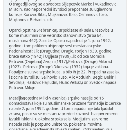
O tragediji ovog sela svedoce Slijepcevic Marko i Vukadinovic
Miladin. Kao neposredni izvrsioci prepoznate su uglavnom
komsije Korovic Rifat, Mujkanovic Ibro, Osmanovic Ibro,
Mujkanovic Behadin, i dr.
Oparci (opstina Srebrenica), srpski zaselak sela Brezovice u
kome muslimani cine vecinsko stanovnistvo (Srba 64,
muslimana 462). Zaselak Oparci napadnut je 1. juna 1992.
godine i tom prilikom ubijenoje sest mestana srpske
nacionalnosti: Ilic (Dragutina) Dragic, rodjen 1939. godine,
braca Ratko (1942) i Ugljesa (1939) Ilic od oca Momcila;
Petrovic (Cvijetina) Zivojin (1917),Petrovic (Drage) Milorad
(1923) i Petrovic (Drage) Dikosava (1932) koja je zaklana.
Popaljene su sve srpske kuce, a bilo ih je 22. Prepad na zaselak
i zlocine izvrsili su: Salihovic Huso, Alic Abdulah, Begici Bekir i
Sevdalija, Halilovic Hajrudin, Husic Velkaz,i dr. Svedok napada
Petrovic Miloje.
Metaljka(opstina Milici-Vlasenica),srpsko naselje od 15
domacinstava koje su muslimanske oruzane formacije iz Cerske
napale 2. juna 1992. godine. U tom napadu nije bilo ljudskih
zrtava, posto su se mestani iz predostroznosti blagovremeno
izvukli i sklonili u okolna srpska sela. Medjutim, za vreme
napada selo je potpuno unisteno, pokretna imovima
opljackana, a gradjevinski objekti spaljeni. Oskrnavljeni su i