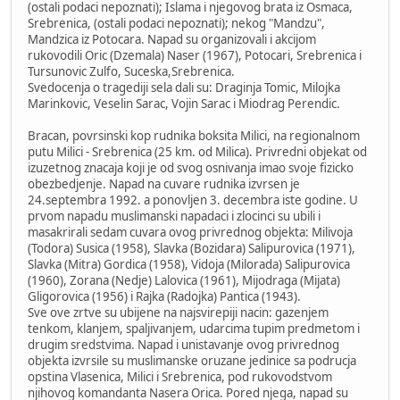
(ostali podaci nepoznati); Islama i njegovog brata iz Osmaca,
Srebrenica, (ostali podaci nepoznati); nekog "Mandzu",
Mandzica iz Potocara. Napad su organizovali i akcijom
rukovodili Oric (Dzemala) Naser (1967), Potocari, Srebrenica i
Tursunovic Zulfo, Suceska,Srebrenica.
Svedocenja o tragediji sela dali su: Draginja Tomic, Milojka
Marinkovic, Veselin Sarac, Vojin Sarac i Miodrag Perendic.
Bracan, povrsinski kop rudnika boksita Milici, na regionalnom
putu Milici - Srebrenica (25 km. od Milica). Privredni objekat od
izuzetnog znacaja koji je od svog osnivanja imao svoje fizicko
obezbedjenje. Napad na cuvare rudnika izvrsen je
24.septembra 1992. a ponovljen 3. decembra iste godine. U
prvom napadu muslimanski napadaci i zlocinci su ubili i
masakrirali sedam cuvara ovog privrednog objekta: Milivoja
(Todora) Susica (1958), Slavka (Bozidara) Salipurovica (1971),
Slavka (Mitra) Gordica (1958), Vidoja (Milorada) Salipurovica
(1960), Zorana (Nedje) Lalovica (1961), Mijodraga (Mijata)
Gligorovica (1956) i Rajka (Radojka) Pantica (1943).
Sve ove zrtve su ubijene na najsvirepiji nacin: gazenjem
tenkom, klanjem, spaljivanjem, udarcima tupim predmetom i
drugim sredstvima. Napad i unistavanje ovog privrednog
objekta izvrsile su muslimanske oruzane jedinice sa podrucja
opstina Vlasenica, Milici i Srebrenica, pod rukovodstvom
njihovog komandanta Nasera Orica. Pored njega, napad su