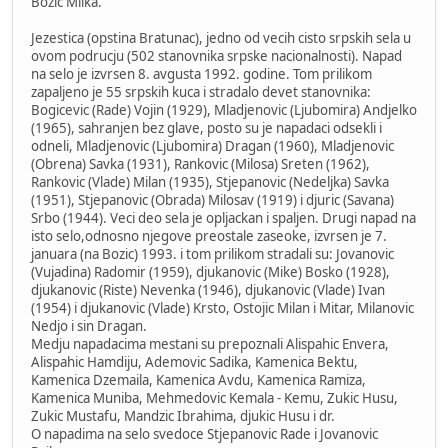
Bozic Milka.
Jezestica (opstina Bratunac), jedno od vecih cisto srpskih sela u
ovom podrucju (502 stanovnika srpske nacionalnosti). Napad
na selo je izvrsen 8. avgusta 1992. godine. Tom prilikom
zapaljeno je 55 srpskih kuca i stradalo devet stanovnika:
Bogicevic (Rade) Vojin (1929), Mladjenovic (Ljubomira) Andjelko
(1965), sahranjen bez glave, posto su je napadaci odsekli i
odneli, Mladjenovic (Ljubomira) Dragan (1960), Mladjenovic
(Obrena) Savka (1931), Rankovic (Milosa) Sreten (1962),
Rankovic (Vlade) Milan (1935), Stjepanovic (Nedeljka) Savka
(1951), Stjepanovic (Obrada) Milosav (1919) i djuric (Savana)
Srbo (1944). Veci deo sela je opljackan i spaljen. Drugi napad na
isto selo,odnosno njegove preostale zaseoke, izvrsen je 7.
januara (na Bozic) 1993. i tom prilikom stradali su: Jovanovic
(Vujadina) Radomir (1959), djukanovic (Mike) Bosko (1928),
djukanovic (Riste) Nevenka (1946), djukanovic (Vlade) Ivan
(1954) i djukanovic (Vlade) Krsto, Ostojic Milan i Mitar, Milanovic
Nedjo i sin Dragan.
Medju napadacima mestani su prepoznali Alispahic Envera,
Alispahic Hamdiju, Ademovic Sadika, Kamenica Bektu,
Kamenica Dzemaila, Kamenica Avdu, Kamenica Ramiza,
Kamenica Muniba, Mehmedovic Kemala - Kemu, Zukic Husu,
Zukic Mustafu, Mandzic Ibrahima, djukic Husu i dr.
O napadima na selo svedoce Stjepanovic Rade i Jovanovic