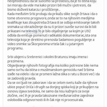
neophodnošću da se suočimo sa prošlošću,da je to istina koju
svi moraju da vide ma kako prizori bili mučni i potresni, da
bismo doživeli katarzu i pročišćenje..
Kada međutim Srbi probaju da prikažu slike svojih žrtava i da o
tome otvoreno progovore,onda se to na njihovim medijima
kvalifikuje kao zloupotreba žrtava ili se odbija emitovanje takvih
snimaka uz obrazloženje da su ti prizori suviše surovi da bi bili
prikazani na
televiziji.To
je bilo objašnjenje sa kojim je U92
odbila da emituje pomenuti radikalski dokumentarac,ista ona
televizija koja je direktno prenosila Sadamovo pogubljenje a
video snimke sa Škorpionima vrtela čak i u jutarnjem
programu.
Srbi ubijeni u Srebrenici i okolini Bratuncu imaju imena i
prezimena.
Objavljivanje njihovih fotografija ma koliko potresne bile nema
samo svrhu da istina o muslimanskom genocidu nad Srbima
izađe na videlo i da se promeni lažna slika o ratu u Bosni već i da
se zadovolji pravda.
Da se ovi ljudi ne zaborave i da se celom svetu kaže da njihove
ubice poput Orića i drugih sa donjeg spiska koji je prikupljen na
osnovu izjava svedoka, ne samo da nisu kažnjeni za svoje
zločine, već ih je pravda takozvane međunarodne zajednice
oslobodila odgovornosti ili ih čak nije ni procesuirala.