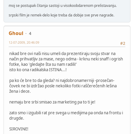
moj se postupak čitanja sastoji u visokoobdarenom prelistavanju.
srpski film je remek-delo koje treba da dobije sve prve nagrade.
Ghoul
4
12-07-2009, 20:46:09
#2
nikad bre ovi naši nisu umeli da prezentiraju svoju stvar na
način prihvatljiv za mase, nego odma - krknu neki snaff i ogrish
fotke, kao 'gledajte šta su nam radili!'
isto ko ona radikalska ISTINA...!
pa ko će bre to da gleda? ni najdobronamerniji -prosečan-
čovek ne bi izdržao posle nekoliko fotki raščerečenih lešina
žena i dece.
nemaju bre srbi smisao za marketing pa to ti je!
zato smo i izgubili rat pre svega u medijima pa onda na frontu i
drugde.
SIROVINE!