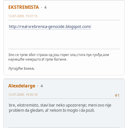
EKSTREMISTA
4
12-07-2009, 19:37:15
http://real-srebrenica-genocide.blogspot.com/
Зло се трпи због страха од још горег зла,стога пук гунђа,али
најчешће немушто.И трпи батине.
Лутајући Бокељ
Alexdelarge
4
12-07-2009, 19:50:18
#1
bre, ekstremisto, stavi bar neko upozorenje; meni ovo nije
problem da gledam, al' nekom bi moglo i da pozli.