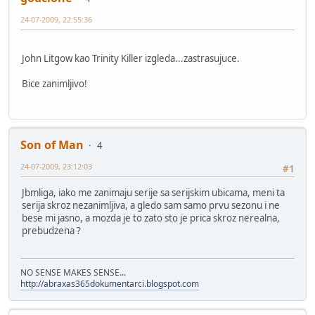
24-07-2009, 22:55:36
John Litgow kao Trinity Killer izgleda...zastrasujuce.
Bice zanimljivo!
Son of Man
4
24-07-2009, 23:12:03
#1
Jbmliga, iako me zanimaju serije sa serijskim ubicama, meni ta
serija skroz nezanimljiva, a gledo sam samo prvu sezonu i ne
bese mi jasno, a mozda je to zato sto je prica skroz nerealna,
prebudzena ?
NO SENSE MAKES SENSE...
http://abraxas365dokumentarci.blogspot.com