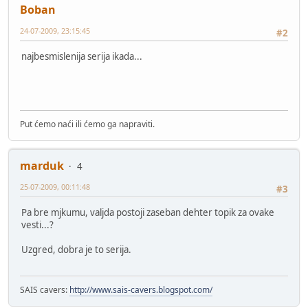
Boban
24-07-2009, 23:15:45
#2
najbesmislenija serija ikada...
Put ćemo naći ili ćemo ga napraviti.
marduk
4
25-07-2009, 00:11:48
#3
Pa bre mjkumu, valjda postoji zaseban dehter topik za ovake
vesti...?
Uzgred, dobra je to serija.
SAIS cavers:
http://www.sais-cavers.blogspot.com/