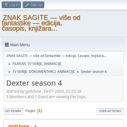
Log in
Sign up
ZNAK SAGITE — više od
fantastike — edicija,
časopis, knjižara...
Main Menu
ZNAK SAGITE — više od fantastike — edicija, časopis, knjižara...
FILMOVI, TV SERIJE, ANIMACIJE
►
TV SERIJE, DOKUMENTARCI, ANIMACIJE
Dexter season 4
►
►
Dexter season 4
Started by godclone, 24-07-2009, 22:55:36
0 Members and 1 Guest are viewing this topic.
Pages
1
GO DOWN
USER ACTIONS
godclone
4