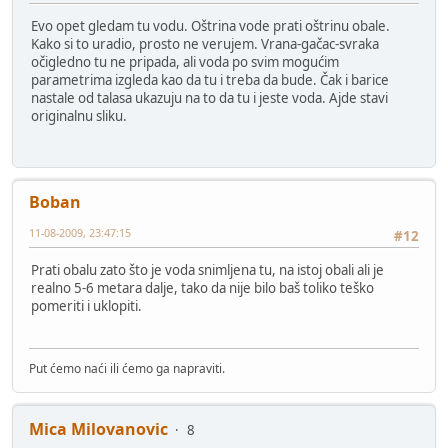
Evo opet gledam tu vodu. Oštrina vode prati oštrinu obale.
Kako si to uradio, prosto ne verujem. Vrana-gačac-svraka
očigledno tu ne pripada, ali voda po svim mogućim
parametrima izgleda kao da tu i treba da bude. Čak i barice
nastale od talasa ukazuju na to da tu i jeste voda. Ajde stavi
originalnu sliku.
Boban
11-08-2009, 23:47:15
#12
Prati obalu zato što je voda snimljena tu, na istoj obali ali je
realno 5-6 metara dalje, tako da nije bilo baš toliko teško
pomeriti i uklopiti.
Put ćemo naći ili ćemo ga napraviti.
Mica Milovanovic
8