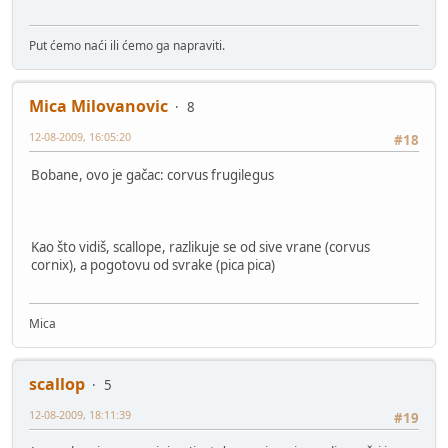
Put ćemo naći ili ćemo ga napraviti.
Mica Milovanovic
8
12-08-2009, 16:05:20
#18
Bobane, ovo je gačac: corvus frugilegus
Kao što vidiš, scallope, razlikuje se od sive vrane (corvus
cornix), a pogotovu od svrake (pica pica)
Mica
scallop
5
12-08-2009, 18:11:39
#19