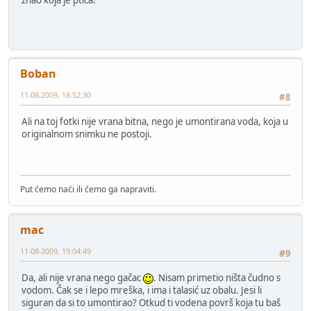
Boban
11-08-2009, 18:52:30
#8
Ali na toj fotki nije vrana bitna, nego je umontirana voda, koja u
originalnom snimku ne postoji.
Put ćemo naći ili ćemo ga napraviti.
mac
11-08-2009, 19:04:49
#9
Da, ali nije vrana nego gačac
. Nisam primetio ništa čudno s
vodom. Čak se i lepo mreška, i ima i talasić uz obalu. Jesi li
siguran da si to umontirao? Otkud ti vodena površ koja tu baš