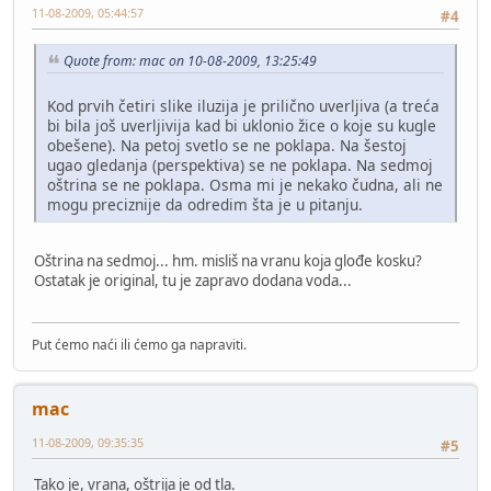
11-08-2009, 05:44:57
#4
Quote from: mac on 10-08-2009, 13:25:49
Kod prvih četiri slike iluzija je prilično uverljiva (a treća
bi bila još uverljivija kad bi uklonio žice o koje su kugle
obešene). Na petoj svetlo se ne poklapa. Na šestoj
ugao gledanja (perspektiva) se ne poklapa. Na sedmoj
oštrina se ne poklapa. Osma mi je nekako čudna, ali ne
mogu preciznije da odredim šta je u pitanju.
Oštrina na sedmoj... hm. misliš na vranu koja glođe kosku?
Ostatak je original, tu je zapravo dodana voda...
Put ćemo naći ili ćemo ga napraviti.
mac
11-08-2009, 09:35:35
#5
Tako je, vrana, oštrija je od tla.