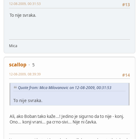
12-08-2009, 00:31:53
#13
To nije svraka.
Mica
scallop
5
12-08-2009, 08:39:39
#14
Quote from: Mica Milovanovic on 12-08-2009, 00:31:53
To nije svraka.
Ali, ako Boban tako kaže...! Jedino je sigurno da to nije - konj.
Ono... konji vrani... pa crno-sivi... Nije ni čavka.