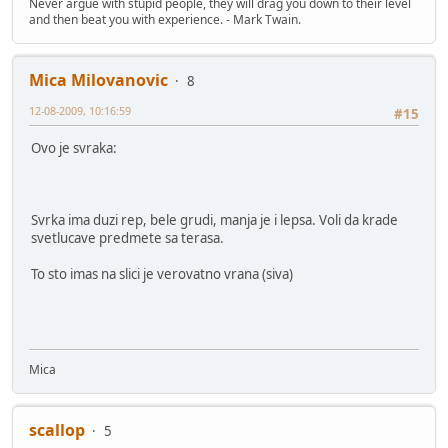
Never argue with stupid people, they will drag you down to their level
and then beat you with experience. - Mark Twain.
Mica Milovanovic
8
12-08-2009, 10:16:59
#15
Ovo je svraka:
Svrka ima duzi rep, bele grudi, manja je i lepsa. Voli da krade
svetlucave predmete sa terasa.
To sto imas na slici je verovatno vrana (siva)
Mica
scallop
5