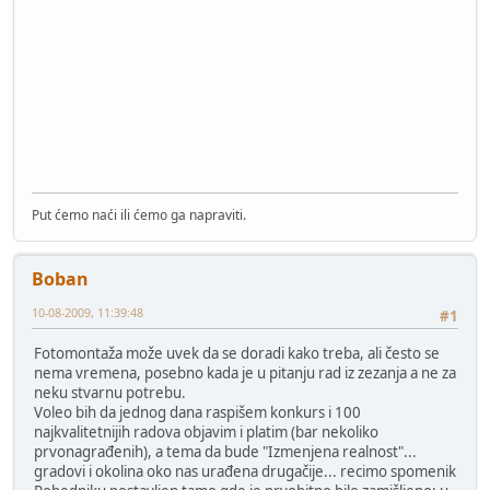
Put ćemo naći ili ćemo ga napraviti.
Boban
10-08-2009, 11:39:48
#1
Fotomontaža može uvek da se doradi kako treba, ali često se
nema vremena, posebno kada je u pitanju rad iz zezanja a ne za
neku stvarnu potrebu.
Voleo bih da jednog dana raspišem konkurs i 100
najkvalitetnijih radova objavim i platim (bar nekoliko
prvonagrađenih), a tema da bude "Izmenjena realnost"...
gradovi i okolina oko nas urađena drugačije... recimo spomenik