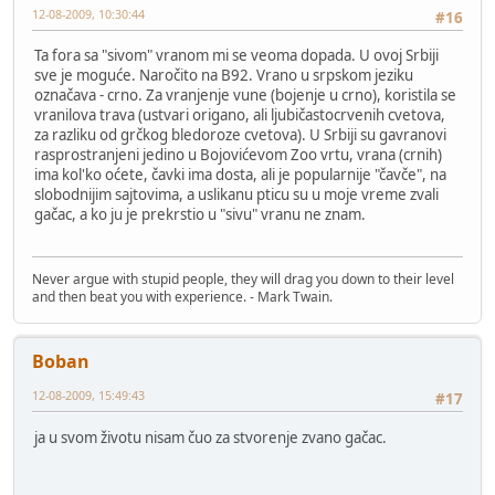
12-08-2009, 10:30:44
#16
Ta fora sa "sivom" vranom mi se veoma dopada. U ovoj Srbiji
sve je moguće. Naročito na B92. Vrano u srpskom jeziku
označava - crno. Za vranjenje vune (bojenje u crno), koristila se
vranilova trava (ustvari origano, ali ljubičastocrvenih cvetova,
za razliku od grčkog bledoroze cvetova). U Srbiji su gavranovi
rasprostranjeni jedino u Bojovićevom Zoo vrtu, vrana (crnih)
ima kol'ko oćete, čavki ima dosta, ali je popularnije "čavče", na
slobodnijim sajtovima, a uslikanu pticu su u moje vreme zvali
gačac, a ko ju je prekrstio u "sivu" vranu ne znam.
Never argue with stupid people, they will drag you down to their level
and then beat you with experience. - Mark Twain.
Boban
12-08-2009, 15:49:43
#17
ja u svom životu nisam čuo za stvorenje zvano gačac.