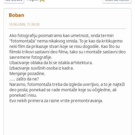
Boban
10-08-2009, 11:39:30
Ako fotografiju posmatramo kao umetnost, onda termin
"fotomontaža" nema nikakvog smisla. To je kao da kritikujemo
neki film da prikazuje stvari koje se nisu dogodile. Kao što su
filmski trikovi sastavni deo filma, tako su i montaže sastavni deo
savremene fotografije.
Ubacivanje oblaka da bi se istakla arhitektura.
Izbacivanje suvišnih osoba iz kadra.
Menjanje pozadine.
..... zašto da ne?
Naravno, fotomontaža treba da izgleda uverljivo, a to je najteži
deo posla; ponekad se rade montaže koje su očigledne, ali
ponekad i nisu.
Evo nekih primera za razne vrste premontiravanja.