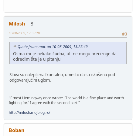
Milosh
5
10-08-2009, 17:35:28
#3
Quote from: mac on 10-08-2009, 13:25:49
Osma mi je nekako čudna, ali ne mogu preciznije da
odredim šta je u pitanju.
Slova su nalepljena frontalno, umesto da su iskošena pod
odgovarajućim uglom.
"Ernest Hemingway once wrote: "The world is a fine place and worth
fighting for." I agree with the second part."
http://milosh.mojblog.rs/
Boban