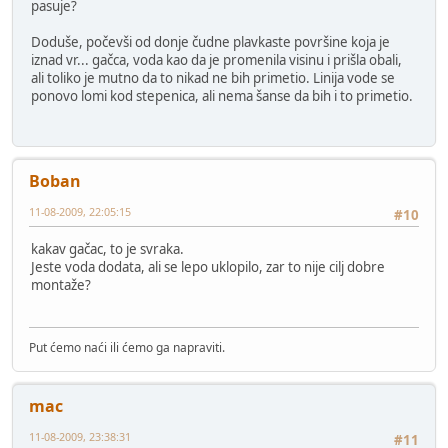
pasuje?
Doduše, počevši od donje čudne plavkaste površine koja je
iznad vr... gačca, voda kao da je promenila visinu i prišla obali,
ali toliko je mutno da to nikad ne bih primetio. Linija vode se
ponovo lomi kod stepenica, ali nema šanse da bih i to primetio.
Boban
11-08-2009, 22:05:15
#10
kakav gačac, to je svraka.
Jeste voda dodata, ali se lepo uklopilo, zar to nije cilj dobre
montaže?
Put ćemo naći ili ćemo ga napraviti.
mac
11-08-2009, 23:38:31
#11