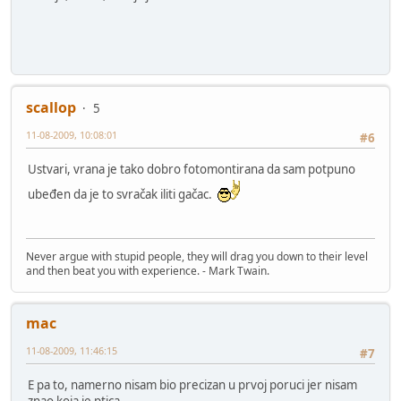
scallop
5
11-08-2009, 10:08:01
#6
Ustvari, vrana je tako dobro fotomontirana da sam potpuno
ubeđen da je to svračak iliti gačac.
Never argue with stupid people, they will drag you down to their level
and then beat you with experience. - Mark Twain.
mac
11-08-2009, 11:46:15
#7
E pa to, namerno nisam bio precizan u prvoj poruci jer nisam
znao koja je ptica.