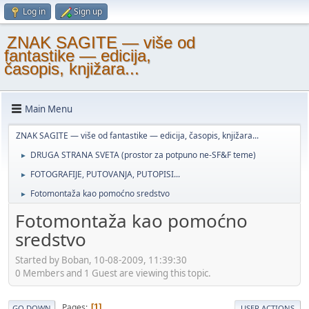
Log in
Sign up
ZNAK SAGITE — više od
fantastike — edicija,
časopis, knjižara...
Main Menu
ZNAK SAGITE — više od fantastike — edicija, časopis, knjižara...
DRUGA STRANA SVETA (prostor za potpuno ne-SF&F teme)
►
FOTOGRAFIJE, PUTOVANJA, PUTOPISI...
►
Fotomontaža kao pomoćno sredstvo
►
Fotomontaža kao pomoćno
sredstvo
Started by Boban, 10-08-2009, 11:39:30
0 Members and 1 Guest are viewing this topic.
Pages
1
GO DOWN
USER ACTIONS