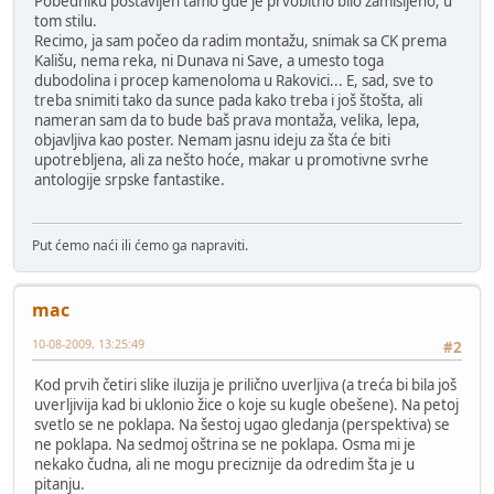
Pobedniku postavljen tamo gde je prvobitno bilo zamišljeno; u
tom stilu.
Recimo, ja sam počeo da radim montažu, snimak sa CK prema
Kališu, nema reka, ni Dunava ni Save, a umesto toga
dubodolina i procep kamenoloma u Rakovici... E, sad, sve to
treba snimiti tako da sunce pada kako treba i još štošta, ali
nameran sam da to bude baš prava montaža, velika, lepa,
objavljiva kao poster. Nemam jasnu ideju za šta će biti
upotrebljena, ali za nešto hoće, makar u promotivne svrhe
antologije srpske fantastike.
Put ćemo naći ili ćemo ga napraviti.
mac
10-08-2009, 13:25:49
#2
Kod prvih četiri slike iluzija je prilično uverljiva (a treća bi bila još
uverljivija kad bi uklonio žice o koje su kugle obešene). Na petoj
svetlo se ne poklapa. Na šestoj ugao gledanja (perspektiva) se
ne poklapa. Na sedmoj oštrina se ne poklapa. Osma mi je
nekako čudna, ali ne mogu preciznije da odredim šta je u
pitanju.