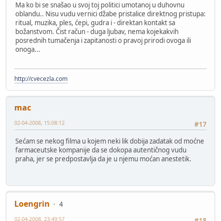
Ma ko bi se snašao u svoj toj politici umotanoj u duhovnu
oblandu.. Nisu vudu vernici džabe pristalice direktnog pristupa:
ritual, muzika, ples, ćepi, gudra i - direktan kontakt sa
božanstvom. Čist račun - duga ljubav, nema kojekakvih
posrednih tumačenja i zapitanosti o pravoj prirodi ovoga ili
onoga...
http://cvecezla.com
mac
02-04-2008, 15:08:12
#17
Sećam se nekog filma u kojem neki lik dobija zadatak od moćne
farmaceutske kompanije da se dokopa autentičnog vudu
praha, jer se predpostavlja da je u njemu moćan anestetik.
Loengrin
4
02-04-2008, 23:49:57
#18