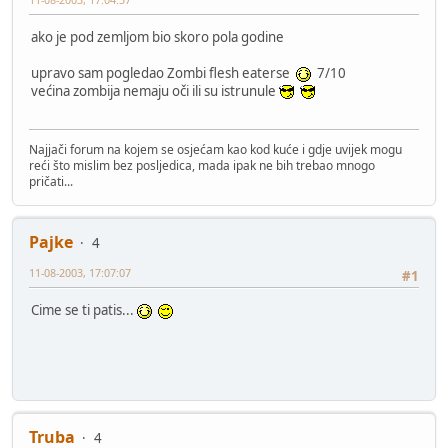
ako je pod zemljom bio skoro pola godine
upravo sam pogledao Zombi flesh eaterse
7/10
većina zombija nemaju oči ili su istrunule
Najjači forum na kojem se osjećam kao kod kuće i gdje uvijek mogu
reći što mislim bez posljedica, mada ipak ne bih trebao mnogo
pričati...
Pajke
4
11-08-2003, 17:07:07
#1
Cime se ti patis...
Truba
4