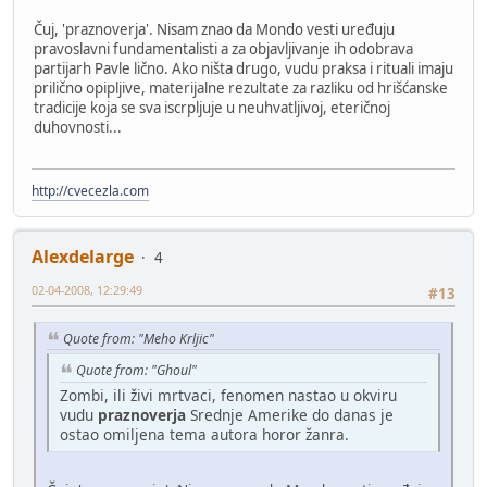
Čuj, 'praznoverja'. Nisam znao da Mondo vesti uređuju
pravoslavni fundamentalisti a za objavljivanje ih odobrava
partijarh Pavle lično. Ako ništa drugo, vudu praksa i rituali imaju
prilično opipljive, materijalne rezultate za razliku od hrišćanske
tradicije koja se sva iscrpljuje u neuhvatljivoj, eteričnoj
duhovnosti...
http://cvecezla.com
Alexdelarge
4
02-04-2008, 12:29:49
#13
Quote from: "Meho Krljic"
Quote from: "Ghoul"
Zombi, ili živi mrtvaci, fenomen nastao u okviru
vudu
praznoverja
Srednje Amerike do danas je
ostao omiljena tema autora horor žanra.