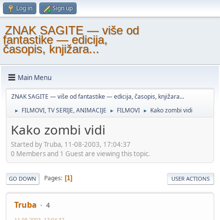
Log in
Sign up
ZNAK SAGITE — više od
fantastike — edicija,
časopis, knjižara...
Main Menu
ZNAK SAGITE — više od fantastike — edicija, časopis, knjižara...
FILMOVI, TV SERIJE, ANIMACIJE
FILMOVI
Kako zombi vidi
►
►
►
Kako zombi vidi
Started by Truba, 11-08-2003, 17:04:37
0 Members and 1 Guest are viewing this topic.
Pages
1
GO DOWN
USER ACTIONS
Truba
4
11-08-2003, 17:04:37