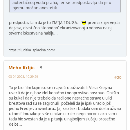
autentičnog vudu praha, jer se predpostavlja da je u
njemu moćan anestetik.
pre
d
postavljam da je to ZMIJA I DUGA...
prema knjizi vejda
dejvisa, drastično 'slobodno' ekranizovanoj u odnosu na nj.
stvarna iskustva na haitiju...
https://ljudska_splacina.com/
Meho Krljic
5
03-04-2008, 10:29:29
#20
To je bio film kojim su se i najveći obožavatelji Vesa Krejvna
uverili da je njihov idol konačno i neoprostivo posrnuo. Oni što
su kukali da nije trebalo da radi one nesrećne strave u ulici
brestova sad su se zagrcnuli i poželeli da je ipak uradio još
jednu Fredijevu avanturu.. Ja, kao laik i budala sam dosta uživao
u tom filmu iako je više u pitanju triler nego horor i iako sam i
tada bio svestan da je u pitanju u najboljem slučaju prosečno
delce...