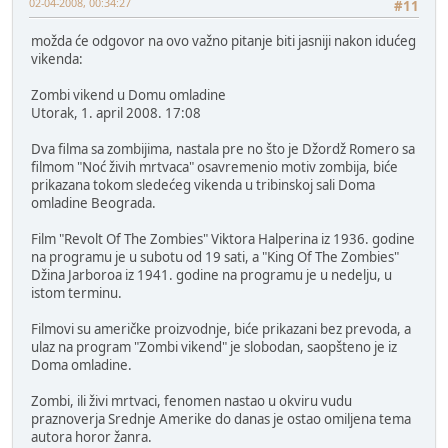
02-04-2008, 00:34:27
#11
možda će odgovor na ovo važno pitanje biti jasniji nakon idućeg
vikenda:
Zombi vikend u Domu omladine
Utorak, 1. april 2008. 17:08
Dva filma sa zombijima, nastala pre no što je Džordž Romero sa
filmom "Noć živih mrtvaca" osavremenio motiv zombija, biće
prikazana tokom sledećeg vikenda u tribinskoj sali Doma
omladine Beograda.
Film "Revolt Of The Zombies" Viktora Halperina iz 1936. godine
na programu je u subotu od 19 sati, a "King Of The Zombies"
Džina Jarboroa iz 1941. godine na programu je u nedelju, u
istom terminu.
Filmovi su američke proizvodnje, biće prikazani bez prevoda, a
ulaz na program "Zombi vikend" je slobodan, saopšteno je iz
Doma omladine.
Zombi, ili živi mrtvaci, fenomen nastao u okviru vudu
praznoverja Srednje Amerike do danas je ostao omiljena tema
autora horor žanra.