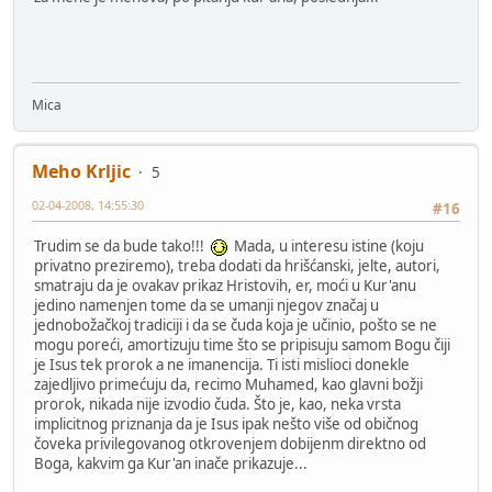
Mica
Meho Krljic
5
02-04-2008, 14:55:30
#16
Trudim se da bude tako!!!
Mada, u interesu istine (koju
privatno preziremo), treba dodati da hrišćanski, jelte, autori,
smatraju da je ovakav prikaz Hristovih, er, moći u Kur'anu
jedino namenjen tome da se umanji njegov značaj u
jednobožačkoj tradiciji i da se čuda koja je učinio, pošto se ne
mogu poreći, amortizuju time što se pripisuju samom Bogu čiji
je Isus tek prorok a ne imanencija. Ti isti mislioci donekle
zajedljivo primećuju da, recimo Muhamed, kao glavni božji
prorok, nikada nije izvodio čuda. Što je, kao, neka vrsta
implicitnog priznanja da je Isus ipak nešto više od običnog
čoveka privilegovanog otkrovenjem dobijenm direktno od
Boga, kakvim ga Kur'an inače prikazuje...