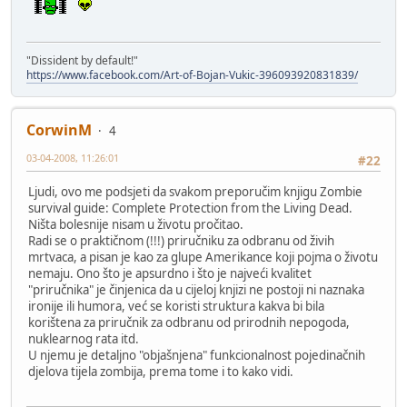
"Dissident by default!"
https://www.facebook.com/Art-of-Bojan-Vukic-396093920831839/
CorwinM
4
03-04-2008, 11:26:01
#22
Ljudi, ovo me podsjeti da svakom preporučim knjigu Zombie
survival guide: Complete Protection from the Living Dead.
Ništa bolesnije nisam u životu pročitao.
Radi se o praktičnom (!!!) priručniku za odbranu od živih
mrtvaca, a pisan je kao za glupe Amerikance koji pojma o životu
nemaju. Ono što je apsurdno i što je najveći kvalitet
"priručnika" je činjenica da u cijeloj knjizi ne postoji ni naznaka
ironije ili humora, već se koristi struktura kakva bi bila
korištena za priručnik za odbranu od prirodnih nepogoda,
nuklearnog rata itd.
U njemu je detaljno "objašnjena" funkcionalnost pojedinačnih
djelova tijela zombija, prema tome i to kako vidi.