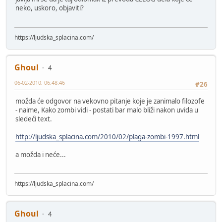
neko, uskoro, objaviti?
https://ljudska_splacina.com/
Ghoul
4
06-02-2010, 06:48:46
#26
možda će odgovor na vekovno pitanje koje je zanimalo filozofe
- naime, Kako zombi vidi - postati bar malo bliži nakon uvida u
sledeći text.
http://ljudska_splacina.com/2010/02/plaga-zombi-1997.html
a možda i neće...
https://ljudska_splacina.com/
Ghoul
4