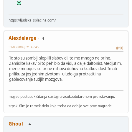
https://ljudska_splacina.com/
Alexdelarge
4
31-03-2008, 21:45:45
#10
To sto su zombiji slepi ili slabovidi, to me mnogo ne brine.
Zamislite kakav bi to peh bio da vidi, a da je daltonist.Medjutim,
mene mnogo vise brine njihova duhovna kratkovidost.Imati
priliku za jos jednim zivotom i uludo ga protraciti na
gablecovanje tudjih mozgova.
moj se postupak čitanja sastoji u visokoobdarenom prelistavanju.
srpski film je remek-delo koje treba da dobije sve prve nagrade.
Ghoul
4