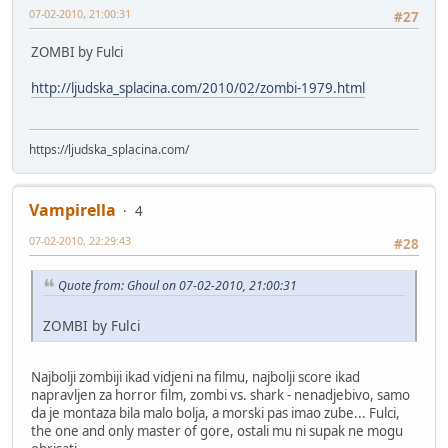
07-02-2010, 21:00:31
#27
ZOMBI by Fulci
http://ljudska_splacina.com/2010/02/zombi-1979.html
https://ljudska_splacina.com/
Vampirella
4
07-02-2010, 22:29:43
#28
Quote from: Ghoul on 07-02-2010, 21:00:31
ZOMBI by Fulci
Najbolji zombiji ikad vidjeni na filmu, najbolji score ikad
napravljen za horror film, zombi vs. shark - nenadjebivo, samo
da je montaza bila malo bolja, a morski pas imao zube... Fulci,
the one and only master of gore, ostali mu ni supak ne mogu