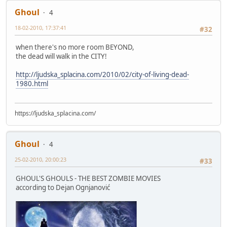
Ghoul
4
18-02-2010, 17:37:41
#32
when there's no more room BEYOND,
the dead will walk in the CITY!
http://ljudska_splacina.com/2010/02/city-of-living-dead-
1980.html
https://ljudska_splacina.com/
Ghoul
4
25-02-2010, 20:00:23
#33
GHOUL'S GHOULS - THE BEST ZOMBIE MOVIES
according to Dejan Ognjanović