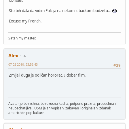
obrisati.
Sto bih dala da vidim Fulcija na nekom jebackom budzetu...
Excuse my French.
Satan my master.
Alex
4
07-02-2010, 23:56:43
#29
Zmija i duga je odličan hororac. I dobar film.
Avatar je bezlichna, bezukusna kasha, potpuno prazna, prosechna i
neupechatljiva...USM je zhivopisan, zabavan i originalan izdanak
americhke pop kulture