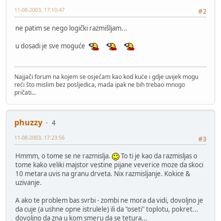
11-08-2003, 17:10:47
#2
ne patim se nego logički razmišljam...
u dosadi je sve moguće
Najjači forum na kojem se osjećam kao kod kuće i gdje uvijek mogu
reći što mislim bez posljedica, mada ipak ne bih trebao mnogo
pričati...
phuzzy
4
11-08-2003, 17:23:56
#3
Hmmm, o tome se ne razmislja.
To ti je kao da razmisljas o
tome kako veliki majstor vestine pijane veverice moze da skoci
10 metara uvis na granu drveta. Nix razmisljanje. Kokice &
uzivanje.
A ako te problem bas svrbi - zombi ne mora da vidi, dovoljno je
da cuje (a ushne opne istrulele) ili da "oseti" toplotu, pokret...
dovoljno da zna u kom smeru da se tetura...