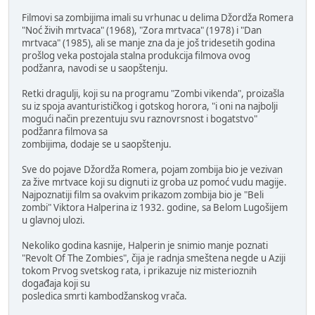
Filmovi sa zombijima imali su vrhunac u delima Džordža Romera
"Noć živih mrtvaca" (1968), "Zora mrtvaca" (1978) i "Dan
mrtvaca" (1985), ali se manje zna da je još tridesetih godina
prošlog veka postojala stalna produkcija filmova ovog
podžanra, navodi se u saopštenju.
Retki dragulji, koji su na programu "Zombi vikenda", proizašla
su iz spoja avanturističkog i gotskog horora, "i oni na najbolji
mogući način prezentuju svu raznovrsnost i bogatstvo"
podžanra filmova sa
zombijima, dodaje se u saopštenju.
Sve do pojave Džordža Romera, pojam zombija bio je vezivan
za žive mrtvace koji su dignuti iz groba uz pomoć vudu magije.
Najpoznatiji film sa ovakvim prikazom zombija bio je "Beli
zombi" Viktora Halperina iz 1932. godine, sa Belom Lugošijem
u glavnoj ulozi.
Nekoliko godina kasnije, Halperin je snimio manje poznati
"Revolt Of The Zombies", čija je radnja smeštena negde u Aziji
tokom Prvog svetskog rata, i prikazuje niz misterioznih
događaja koji su
posledica smrti kambodžanskog vrača.