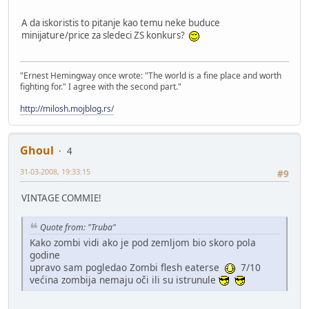
A da iskoristis to pitanje kao temu neke buduce
minijature/price za sledeci ZS konkurs?
"Ernest Hemingway once wrote: "The world is a fine place and worth
fighting for." I agree with the second part."
http://milosh.mojblog.rs/
Ghoul
4
31-03-2008, 19:33:15
#9
VINTAGE COMMIE!
Quote from: "Truba"
Kako zombi vidi ako je pod zemljom bio skoro pola
godine
upravo sam pogledao Zombi flesh eaterse
7/10
većina zombija nemaju oči ili su istrunule