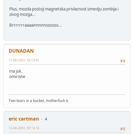
Plus, mozda postoji magnetska privlacnost izmedju zombija i
zivog mozga...
Brrrrrrraaaainnnnnsssssss...
DUNADAN
11-08-2003, 18:13:41
#4
ma jok.
omirishe
Two tears in a bucket, motherfuck it.
eric cartman
4
12-08-2003, 00:14:16
#5