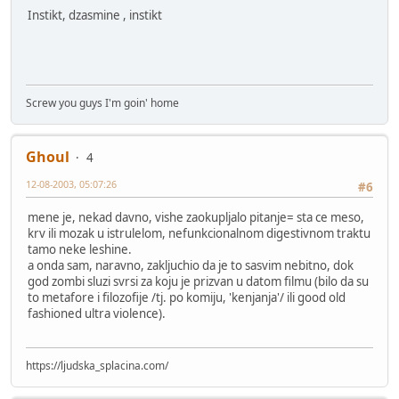
Instikt, dzasmine , instikt
Screw you guys I'm goin' home
Ghoul
4
12-08-2003, 05:07:26
#6
mene je, nekad davno, vishe zaokupljalo pitanje= sta ce meso,
krv ili mozak u istrulelom, nefunkcionalnom digestivnom traktu
tamo neke leshine.
a onda sam, naravno, zakljuchio da je to sasvim nebitno, dok
god zombi sluzi svrsi za koju je prizvan u datom filmu (bilo da su
to metafore i filozofije /tj. po komiju, 'kenjanja'/ ili good old
fashioned ultra violence).
https://ljudska_splacina.com/