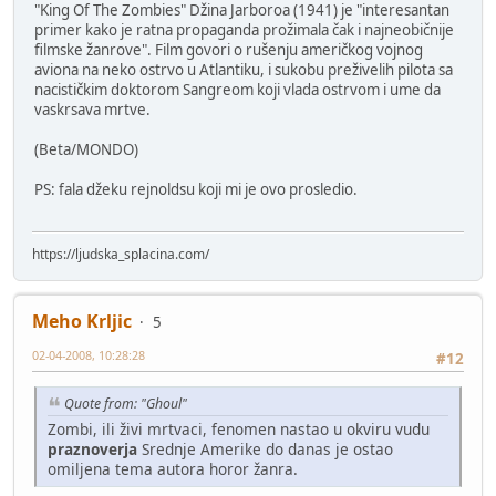
"King Of The Zombies" Džina Jarboroa (1941) je "interesantan
primer kako je ratna propaganda prožimala čak i najneobičnije
filmske žanrove". Film govori o rušenju američkog vojnog
aviona na neko ostrvo u Atlantiku, i sukobu preživelih pilota sa
nacističkim doktorom Sangreom koji vlada ostrvom i ume da
vaskrsava mrtve.
(Beta/MONDO)
PS: fala džeku rejnoldsu koji mi je ovo prosledio.
https://ljudska_splacina.com/
Meho Krljic
5
02-04-2008, 10:28:28
#12
Quote from: "Ghoul"
Zombi, ili živi mrtvaci, fenomen nastao u okviru vudu
praznoverja
Srednje Amerike do danas je ostao
omiljena tema autora horor žanra.