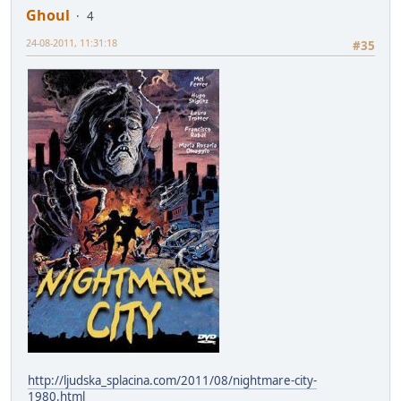
Ghoul
4
24-08-2011, 11:31:18
#35
http://ljudska_splacina.com/2011/08/nightmare-city-
1980.html