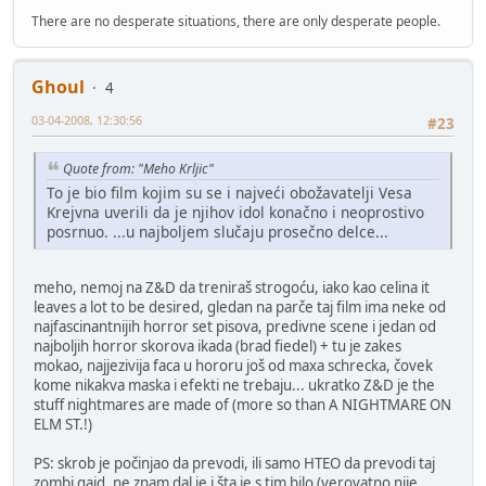
There are no desperate situations, there are only desperate people.
Ghoul
4
03-04-2008, 12:30:56
#23
Quote from: "Meho Krljic"
To je bio film kojim su se i najveći obožavatelji Vesa
Krejvna uverili da je njihov idol konačno i neoprostivo
posrnuo. ...u najboljem slučaju prosečno delce...
meho, nemoj na Z&D da treniraš strogoću, iako kao celina it
leaves a lot to be desired, gledan na parče taj film ima neke od
najfascinantnijih horror set pisova, predivne scene i jedan od
najboljih horror skorova ikada (brad fiedel) + tu je zakes
mokao, najjezivija faca u hororu još od maxa schrecka, čovek
kome nikakva maska i efekti ne trebaju... ukratko Z&D je the
stuff nightmares are made of (more so than A NIGHTMARE ON
ELM ST.!)
PS: skrob je počinjao da prevodi, ili samo HTEO da prevodi taj
zombi gajd, ne znam dal je i šta je s tim bilo (verovatno nije