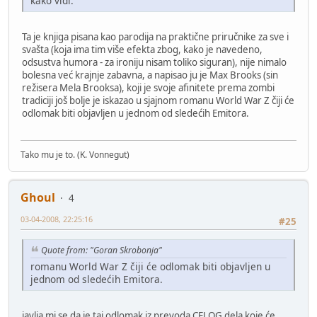
kako vidi.
Ta je knjiga pisana kao parodija na praktične priručnike za sve i
svašta (koja ima tim više efekta zbog, kako je navedeno,
odsustva humora - za ironiju nisam toliko siguran), nije nimalo
bolesna već krajnje zabavna, a napisao ju je Max Brooks (sin
režisera Mela Brooksa), koji je svoje afinitete prema zombi
tradiciji još bolje je iskazao u sjajnom romanu World War Z čiji će
odlomak biti objavljen u jednom od sledećih Emitora.
Tako mu je to. (K. Vonnegut)
Ghoul
4
03-04-2008, 22:25:16
#25
Quote from: "Goran Skrobonja"
romanu World War Z čiji će odlomak biti objavljen u
jednom od sledećih Emitora.
javlja mi se da je taj odlomak iz prevoda CELOG dela koje će