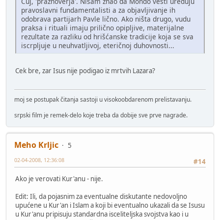
Čuj, 'praznoverja'. Nisam znao da Mondo vesti uređuju
pravoslavni fundamentalisti a za objavljivanje ih
odobrava partijarh Pavle lično. Ako ništa drugo, vudu
praksa i rituali imaju prilično opipljive, materijalne
rezultate za razliku od hrišćanske tradicije koja se sva
iscrpljuje u neuhvatljivoj, eteričnoj duhovnosti...
Cek bre, zar Isus nije podigao iz mrtvih Lazara?
moj se postupak čitanja sastoji u visokoobdarenom prelistavanju.
srpski film je remek-delo koje treba da dobije sve prve nagrade.
Meho Krljic
5
02-04-2008, 12:36:08
#14
Ako je verovati Kur'anu - nije.
Edit: Ili, da pojasnim za eventualne diskutante nedovoljno
upućene u Kur'an i Islam a koji bi eventualno ukazali da se Isusu
u Kur'anu pripisuju standardna isceliteljska svojstva kao i u