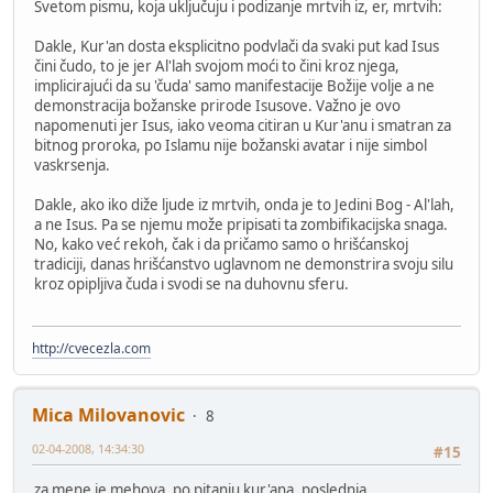
Svetom pismu, koja uključuju i podizanje mrtvih iz, er, mrtvih:
Dakle, Kur'an dosta eksplicitno podvlači da svaki put kad Isus
čini čudo, to je jer Al'lah svojom moći to čini kroz njega,
implicirajući da su 'čuda' samo manifestacije Božije volje a ne
demonstracija božanske prirode Isusove. Važno je ovo
napomenuti jer Isus, iako veoma citiran u Kur'anu i smatran za
bitnog proroka, po Islamu nije božanski avatar i nije simbol
vaskrsenja.
Dakle, ako iko diže ljude iz mrtvih, onda je to Jedini Bog - Al'lah,
a ne Isus. Pa se njemu može pripisati ta zombifikacijska snaga.
No, kako već rekoh, čak i da pričamo samo o hrišćanskoj
tradiciji, danas hrišćanstvo uglavnom ne demonstrira svoju silu
kroz opipljiva čuda i svodi se na duhovnu sferu.
http://cvecezla.com
Mica Milovanovic
8
02-04-2008, 14:34:30
#15
za mene je mehova, po pitanju kur'ana, poslednja...