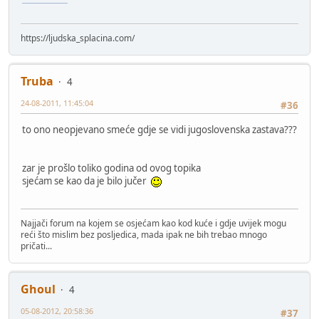
https://ljudska_splacina.com/
Truba
4
24-08-2011, 11:45:04
#36
to ono neopjevano smeće gdje se vidi jugoslovenska zastava???
zar je prošlo toliko godina od ovog topika
sjećam se kao da je bilo jučer
Najjači forum na kojem se osjećam kao kod kuće i gdje uvijek mogu
reći što mislim bez posljedica, mada ipak ne bih trebao mnogo
pričati...
Ghoul
4
05-08-2012, 20:58:36
#37