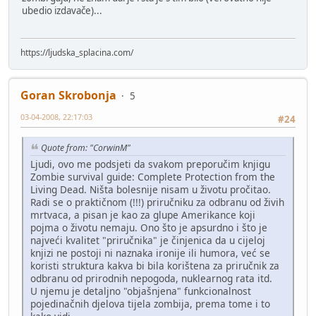
ubedio izdavače)...
https://ljudska_splacina.com/
Goran Skrobonja
5
03-04-2008, 22:17:03
#24
Quote from: "CorwinM"
Ljudi, ovo me podsjeti da svakom preporučim knjigu
Zombie survival guide: Complete Protection from the
Living Dead. Ništa bolesnije nisam u životu pročitao.
Radi se o praktičnom (!!!) priručniku za odbranu od živih
mrtvaca, a pisan je kao za glupe Amerikance koji
pojma o životu nemaju. Ono što je apsurdno i što je
najveći kvalitet "priručnika" je činjenica da u cijeloj
knjizi ne postoji ni naznaka ironije ili humora, već se
koristi struktura kakva bi bila korištena za priručnik za
odbranu od prirodnih nepogoda, nuklearnog rata itd.
U njemu je detaljno "objašnjena" funkcionalnost
pojedinačnih djelova tijela zombija, prema tome i to