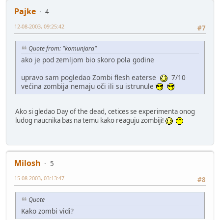
Pajke
4
12-08-2003, 09:25:42
#7
Quote from: "komunjara"
ako je pod zemljom bio skoro pola godine
upravo sam pogledao Zombi flesh eaterse
7/10
većina zombija nemaju oči ili su istrunule
Ako si gledao Day of the dead, cetices se experimenta onog
ludog naucnika bas na temu kako reaguju zombiji!
Milosh
5
15-08-2003, 03:13:47
#8
Quote
Kako zombi vidi?