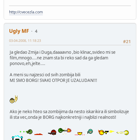
http://cvecezla.com
Ugly MF
4
03-04-2008, 11:18:23
#21
Ja gledao Zmija i Duga,daaaavno ,bio klinac,svideo mi se
film,mnogo....ne znam sta bi reko sad da ga gledam
ponovo,eh,jelte....
A meni su najzesci od svih zombija bili
MI SMO BORG! SVAKI OTPOR JE UZALUDAN!!!
Ako je neko hteo sa zombijima da nesto iskarikira ili simbolizuje
ili sta vec,onda je BORG najkonkretniji i najblizi realnosti!