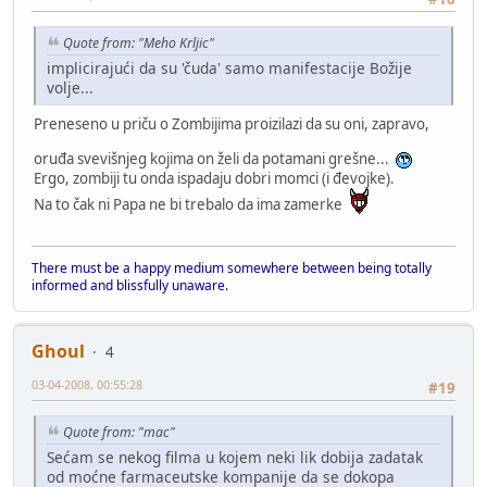
Quote from: "Meho Krljic"
implicirajući da su 'čuda' samo manifestacije Božije
volje...
Preneseno u priču o Zombijima proizilazi da su oni, zapravo,
oruđa svevišnjeg kojima on želi da potamani grešne...
Ergo, zombiji tu onda ispadaju dobri momci (i đevojke).
Na to čak ni Papa ne bi trebalo da ima zamerke
There must be a happy medium somewhere between being totally
informed and blissfully unaware.
Ghoul
4
03-04-2008, 00:55:28
#19
Quote from: "mac"
Sećam se nekog filma u kojem neki lik dobija zadatak
od moćne farmaceutske kompanije da se dokopa