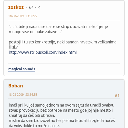
zoskoz
6²
4
18-08-2009, 23:50:27
"... ljubitelji nadaju se da ce se strip izucavati i u skoli jer je
mnogo vise od puke zabave..."
postoji li tu sto konkretnije, neki pandan hrvatskim velikanima
ili sl.?
http://www.stripuskoli.com/index.html
magical sounds
Boban
18-08-2009, 23:56:58
#1
imaš priliku još samo jednom na ovom sajtu da uradiš ovakvu
stvar, provokaciju bez potrebe na mestu gde joj nije mesto i
smatraj da ćeš biti ubrisan.
mislim da sam bio izuzetno fer prema tebi, ali ti izgleda hoćeš
da vidiš dokle to može da ide.