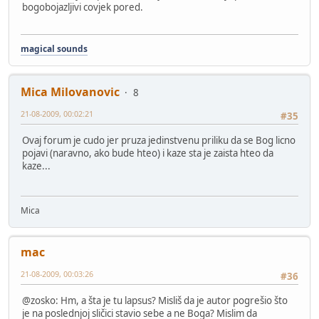
bogobojazljivi covjek pored.
magical sounds
Mica Milovanovic
8
21-08-2009, 00:02:21
#35
Ovaj forum je cudo jer pruza jedinstvenu priliku da se Bog licno
pojavi (naravno, ako bude hteo) i kaze sta je zaista hteo da
kaze...
Mica
mac
21-08-2009, 00:03:26
#36
@zosko: Hm, a šta je tu lapsus? Misliš da je autor pogrešio što
je na poslednjoj sličici stavio sebe a ne Boga? Mislim da