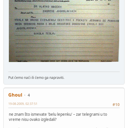
Put ćemo naći ili ćemo ga napraviti.
Ghoul
4
19-08-2009, 02:37:51
#10
ne znam što ismevate 'belu lepenku' – zar telegrami u to
vreme nisu ovako izgledali?