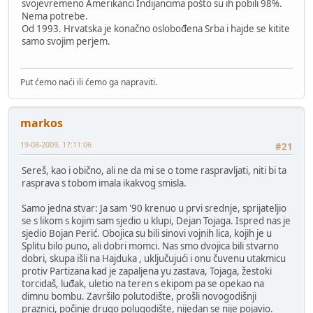
svojevremeno Amerikanci Indijancima pošto su ih pobili 98%.
Nema potrebe.
Od 1993. Hrvatska je konačno oslobođena Srba i hajde se kitite
samo svojim perjem.
Put ćemo naći ili ćemo ga napraviti.
markos
19-08-2009, 17:11:06
#21
Sereš, kao i obično, ali ne da mi se o tome raspravljati, niti bi ta
rasprava s tobom imala ikakvog smisla.
Samo jedna stvar: Ja sam '90 krenuo u prvi srednje, sprijateljio
se s likom s kojim sam sjedio u klupi, Dejan Tojaga. Ispred nas je
sjedio Bojan Perić. Obojica su bili sinovi vojnih lica, kojih je u
Splitu bilo puno, ali dobri momci. Nas smo dvojica bili stvarno
dobri, skupa išli na Hajduka , uključujući i onu čuvenu utakmicu
protiv Partizana kad je zapaljena yu zastava, Tojaga, žestoki
torcidaš, luđak, uletio na teren s ekipom pa se opekao na
dimnu bombu. Završilo polutodište, prošli novogodišnji
praznici, počinje drugo polugodište, nijedan se nije pojavio.