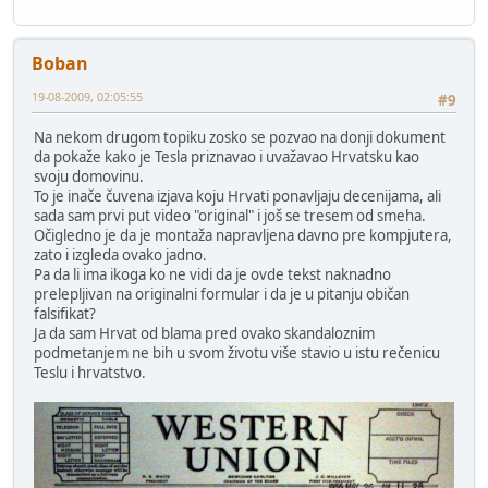
Boban
19-08-2009, 02:05:55
#9
Na nekom drugom topiku zosko se pozvao na donji dokument
da pokaže kako je Tesla priznavao i uvažavao Hrvatsku kao
svoju domovinu.
To je inače čuvena izjava koju Hrvati ponavljaju decenijama, ali
sada sam prvi put video "original" i još se tresem od smeha.
Očigledno je da je montaža napravljena davno pre kompjutera,
zato i izgleda ovako jadno.
Pa da li ima ikoga ko ne vidi da je ovde tekst naknadno
prelepljivan na originalni formular i da je u pitanju običan
falsifikat?
Ja da sam Hrvat od blama pred ovako skandaloznim
podmetanjem ne bih u svom životu više stavio u istu rečenicu
Teslu i hrvatstvo.