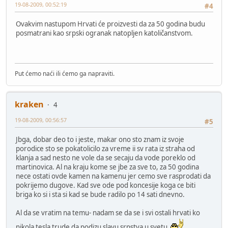
19-08-2009, 00:52:19
#4
Ovakvim nastupom Hrvati će proizvesti da za 50 godina budu
posmatrani kao srpski ogranak natopljen katoličanstvom.
Put ćemo naći ili ćemo ga napraviti.
kraken
4
19-08-2009, 00:56:57
#5
Jbga, dobar deo to i jeste, makar ono sto znam iz svoje
porodice sto se pokatolicilo za vreme ii sv rata iz straha od
klanja a sad nesto ne vole da se secaju da vode poreklo od
martinovica. Al na kraju kome se jbe za sve to, za 50 godina
nece ostati ovde kamen na kamenu jer cemo sve rasprodati da
pokrijemo dugove. Kad sve ode pod koncesije koga ce biti
briga ko si i sta si kad se bude radilo po 14 sati dnevno.
Al da se vratim na temu- nadam se da se i svi ostali hrvati ko
nikola tesla trude da podizu slavu srpstva u svetu