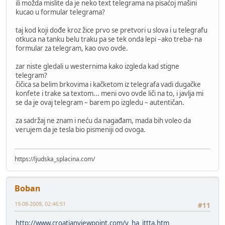
ili možda mislite da je neko text telegrama na pisaćoj mašini
kucao u formular telegrama?
taj kod koji dođe kroz žice prvo se pretvori u slova i u telegrafu
otkuca na tanku belu traku pa se tek onda lepi –ako treba- na
formular za telegram, kao ovo ovde.
zar niste gledali u westernima kako izgleda kad stigne
telegram?
čičica sa belim brkovima i kačketom iz telegrafa vadi dugačke
konfete i trake sa textom... meni ovo ovde liči na to, i javlja mi
se da je ovaj telegram – barem po izgledu – autentičan.
za sadržaj ne znam i neću da nagađam, mada bih voleo da
verujem da je tesla bio pismeniji od ovoga.
https://ljudska_splacina.com/
Boban
19-08-2009, 02:46:51
#11
http://www.croatianviewpoint.com/v_ha_ittta.htm