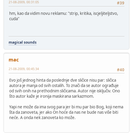
21-08-2009, 00:31:05
#39
hm, kao da vidim novu reklamu: "strip, kritika, iscjeljiteljstvo,
cuda"
magical sounds
mac
21-08-2009, 00:45:34
#40
Evo još jednog hinta da poslednje dve sličice nisu par: sličica
autora je manja od svih ostalih. To znači da se autor ograđuje
od svih onih na prethodnim sličicama. Autor nije isključiv. Ono
što autor kaže je ironija maskirana sarkazmom.
Yapi ne može da ima svog para jer bi mu par bio Bog, koji nema
šta da zanoveta, jer ako On hoće da nas ne bude nas više biti
neće. A onda nek zanoveta ko može.