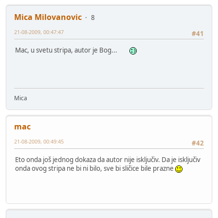
Mica Milovanovic
8
21-08-2009, 00:47:47
#41
Mac, u svetu stripa, autor je Bog...
Mica
mac
21-08-2009, 00:49:45
#42
Eto onda još jednog dokaza da autor nije isključiv. Da je isključiv
onda ovog stripa ne bi ni bilo, sve bi sličice bile prazne