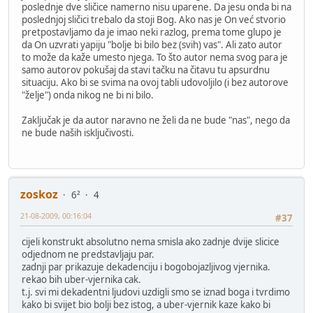
poslednje dve sličice namerno nisu uparene. Da jesu onda bi na
poslednjoj sličici trebalo da stoji Bog. Ako nas je On već stvorio
pretpostavljamo da je imao neki razlog, prema tome glupo je
da On uzvrati yapiju "bolje bi bilo bez (svih) vas". Ali zato autor
to može da kaže umesto njega. To što autor nema svog para je
samo autorov pokušaj da stavi tačku na čitavu tu apsurdnu
situaciju. Ako bi se svima na ovoj tabli udovoljilo (i bez autorove
"želje") onda nikog ne bi ni bilo.
Zaključak je da autor naravno ne želi da ne bude "nas", nego da
ne bude naših isključivosti.
zoskoz
6²
4
21-08-2009, 00:16:04
#37
cijeli konstrukt absolutno nema smisla ako zadnje dvije slicice
odjednom ne predstavljaju par.
zadnji par prikazuje dekadenciju i bogobojazljivog vjernika.
rekao bih uber-vjernika cak.
t.j. svi mi dekadentni ljudovi uzdigli smo se iznad boga i tvrdimo
kako bi svijet bio bolji bez istog, a uber-vjernik kaze kako bi