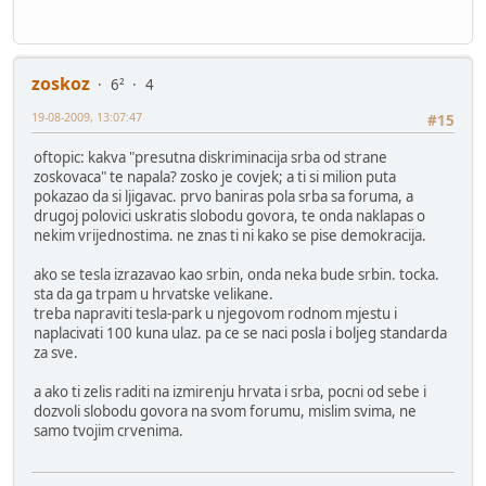
zoskoz
6²
4
19-08-2009, 13:07:47
#15
oftopic: kakva "presutna diskriminacija srba od strane
zoskovaca" te napala? zosko je covjek; a ti si milion puta
pokazao da si ljigavac. prvo baniras pola srba sa foruma, a
drugoj polovici uskratis slobodu govora, te onda naklapas o
nekim vrijednostima. ne znas ti ni kako se pise demokracija.
ako se tesla izrazavao kao srbin, onda neka bude srbin. tocka.
sta da ga trpam u hrvatske velikane.
treba napraviti tesla-park u njegovom rodnom mjestu i
naplacivati 100 kuna ulaz. pa ce se naci posla i boljeg standarda
za sve.
a ako ti zelis raditi na izmirenju hrvata i srba, pocni od sebe i
dozvoli slobodu govora na svom forumu, mislim svima, ne
samo tvojim crvenima.