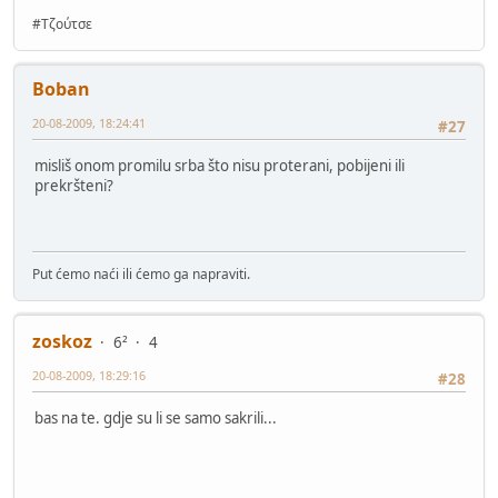
#Τζούτσε
Boban
20-08-2009, 18:24:41
#27
misliš onom promilu srba što nisu proterani, pobijeni ili
prekršteni?
Put ćemo naći ili ćemo ga napraviti.
zoskoz
6²
4
20-08-2009, 18:29:16
#28
bas na te. gdje su li se samo sakrili...