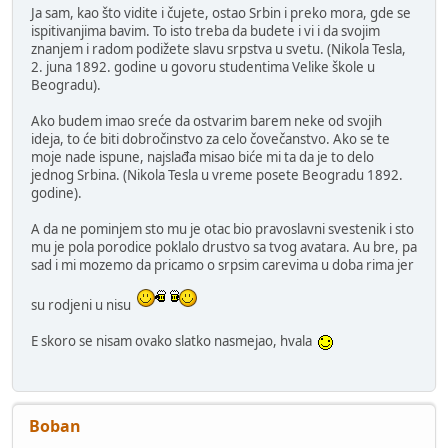
Ja sam, kao što vidite i čujete, ostao Srbin i preko mora, gde se
ispitivanjima bavim. To isto treba da budete i vi i da svojim
znanjem i radom podižete slavu srpstva u svetu. (Nikola Tesla,
2. juna 1892. godine u govoru studentima Velike škole u
Beogradu).
Ako budem imao sreće da ostvarim barem neke od svojih
ideja, to će biti dobročinstvo za celo čovečanstvo. Ako se te
moje nade ispune, najslađa misao biće mi ta da je to delo
jednog Srbina. (Nikola Tesla u vreme posete Beogradu 1892.
godine).
A da ne pominjem sto mu je otac bio pravoslavni svestenik i sto
mu je pola porodice poklalo drustvo sa tvog avatara. Au bre, pa
sad i mi mozemo da pricamo o srpsim carevima u doba rima jer
su rodjeni u nisu
E skoro se nisam ovako slatko nasmejao, hvala
Boban