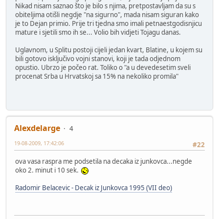
Nikad nisam saznao što je bilo s njima, pretpostavljam da su s
obiteljima otišli negdje "na sigurno", mada nisam siguran kako
je to Dejan primio. Prije tri tjedna smo imali petnaestgodisnjicu
mature i sjetili smo ih se... Volio bih vidjeti Tojagu danas.
Uglavnom, u Splitu postoji cijeli jedan kvart, Blatine, u kojem su
bili gotovo isključivo vojni stanovi, koji je tada odjednom
opustio. Ubrzo je počeo rat. Toliko o "a u devedesetim sveli
procenat Srba u Hrvatskoj sa 15% na nekoliko promila"
Alexdelarge
4
19-08-2009, 17:42:06
#22
ova vasa raspra me podsetila na decaka iz junkovca...negde
oko 2. minut i 10 sek.
Radomir Belacevic - Decak iz Junkovca 1995 (VII deo)