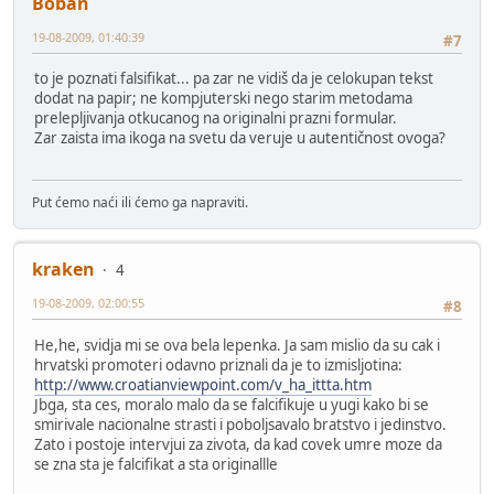
Boban
19-08-2009, 01:40:39
#7
to je poznati falsifikat... pa zar ne vidiš da je celokupan tekst
dodat na papir; ne kompjuterski nego starim metodama
prelepljivanja otkucanog na originalni prazni formular.
Zar zaista ima ikoga na svetu da veruje u autentičnost ovoga?
Put ćemo naći ili ćemo ga napraviti.
kraken
4
19-08-2009, 02:00:55
#8
He,he, svidja mi se ova bela lepenka. Ja sam mislio da su cak i
hrvatski promoteri odavno priznali da je to izmisljotina:
http://www.croatianviewpoint.com/v_ha_ittta.htm
Jbga, sta ces, moralo malo da se falcifikuje u yugi kako bi se
smirivale nacionalne strasti i poboljsavalo bratstvo i jedinstvo.
Zato i postoje intervjui za zivota, da kad covek umre moze da
se zna sta je falcifikat a sta originallle