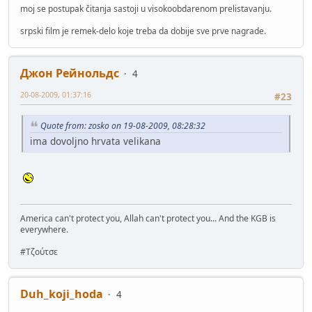
moj se postupak čitanja sastoji u visokoobdarenom prelistavanju.
srpski film je remek-delo koje treba da dobije sve prve nagrade.
Джон Рейнольдс
4
20-08-2009, 01:37:16
#23
Quote from: zosko on 19-08-2009, 08:28:32
ima dovoljno hrvata velikana
America can't protect you, Allah can't protect you... And the KGB is
everywhere.
#Τζούτσε
Duh_koji_hoda
4