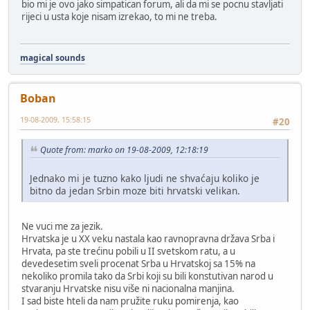
bio mi je ovo jako simpatican forum, ali da mi se pocnu stavljati
rijeci u usta koje nisam izrekao, to mi ne treba.
magical sounds
Boban
19-08-2009, 15:58:15
#20
Quote from: marko on 19-08-2009, 12:18:19
Jednako mi je tuzno kako ljudi ne shvaćaju koliko je
bitno da jedan Srbin moze biti hrvatski velikan.
Ne vuci me za jezik.
Hrvatska je u XX veku nastala kao ravnopravna država Srba i
Hrvata, pa ste trećinu pobili u II svetskom ratu, a u
devedesetim sveli procenat Srba u Hrvatskoj sa 15% na
nekoliko promila tako da Srbi koji su bili konstutivan narod u
stvaranju Hrvatske nisu više ni nacionalna manjina.
I sad biste hteli da nam pružite ruku pomirenja, kao