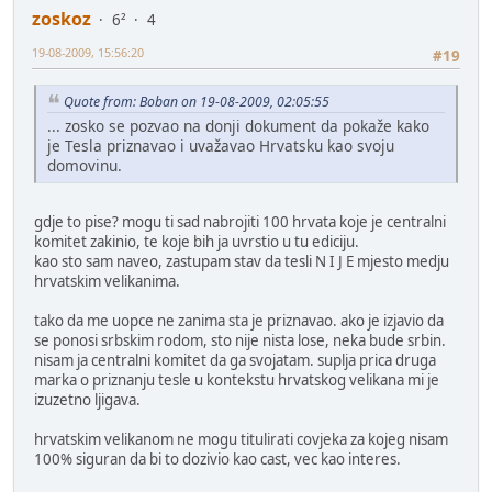
zoskoz
6²
4
19-08-2009, 15:56:20
#19
Quote from: Boban on 19-08-2009, 02:05:55
... zosko se pozvao na donji dokument da pokaže kako
je Tesla priznavao i uvažavao Hrvatsku kao svoju
domovinu.
gdje to pise? mogu ti sad nabrojiti 100 hrvata koje je centralni
komitet zakinio, te koje bih ja uvrstio u tu ediciju.
kao sto sam naveo, zastupam stav da tesli N I J E mjesto medju
hrvatskim velikanima.
tako da me uopce ne zanima sta je priznavao. ako je izjavio da
se ponosi srbskim rodom, sto nije nista lose, neka bude srbin.
nisam ja centralni komitet da ga svojatam. suplja prica druga
marka o priznanju tesle u kontekstu hrvatskog velikana mi je
izuzetno ljigava.
hrvatskim velikanom ne mogu titulirati covjeka za kojeg nisam
100% siguran da bi to dozivio kao cast, vec kao interes.