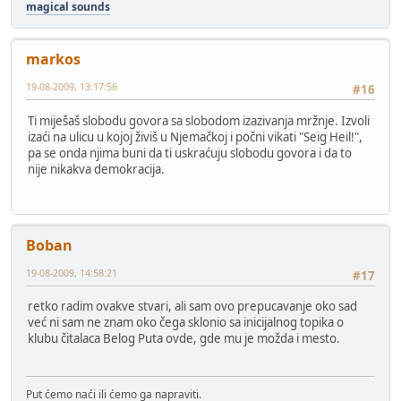
magical sounds
markos
19-08-2009, 13:17:56
#16
Ti miješaš slobodu govora sa slobodom izazivanja mržnje. Izvoli
izaći na ulicu u kojoj živiš u Njemačkoj i počni vikati "Seig Heil!",
pa se onda njima buni da ti uskraćuju slobodu govora i da to
nije nikakva demokracija.
Boban
19-08-2009, 14:58:21
#17
retko radim ovakve stvari, ali sam ovo prepucavanje oko sad
već ni sam ne znam oko čega sklonio sa inicijalnog topika o
klubu čitalaca Belog Puta ovde, gde mu je možda i mesto.
Put ćemo naći ili ćemo ga napraviti.