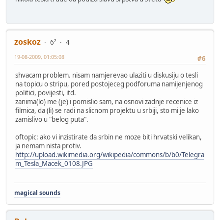
zoskoz
6²
4
19-08-2009, 01:05:08
#6
shvacam problem. nisam namjerevao ulaziti u diskusiju o tesli
na topicu o stripu, pored postojeceg podforuma namijenjenog
politici, povijesti, itd.
zanima(lo) me (je) i pomislio sam, na osnovi zadnje recenice iz
filmica, da (li) se radi na slicnom projektu u srbiji, sto mi je lako
zamislivo u "belog puta".
oftopic: ako vi inzistirate da srbin ne moze biti hrvatski velikan,
ja nemam nista protiv.
http://upload.wikimedia.org/wikipedia/commons/b/b0/Telegra
m_Tesla_Macek_0108.JPG
magical sounds