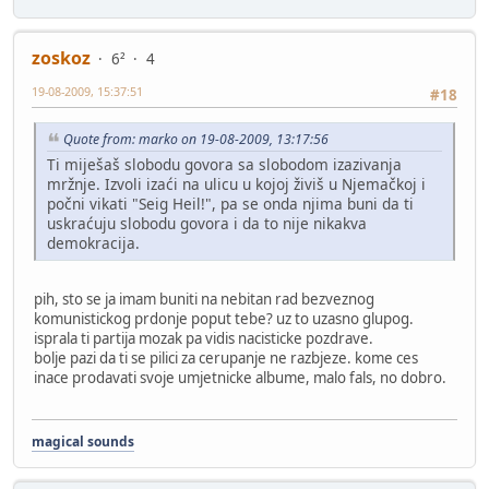
zoskoz
6²
4
19-08-2009, 15:37:51
#18
Quote from: marko on 19-08-2009, 13:17:56
Ti miješaš slobodu govora sa slobodom izazivanja
mržnje. Izvoli izaći na ulicu u kojoj živiš u Njemačkoj i
počni vikati "Seig Heil!", pa se onda njima buni da ti
uskraćuju slobodu govora i da to nije nikakva
demokracija.
pih, sto se ja imam buniti na nebitan rad bezveznog
komunistickog prdonje poput tebe? uz to uzasno glupog.
isprala ti partija mozak pa vidis nacisticke pozdrave.
bolje pazi da ti se pilici za cerupanje ne razbjeze. kome ces
inace prodavati svoje umjetnicke albume, malo fals, no dobro.
magical sounds