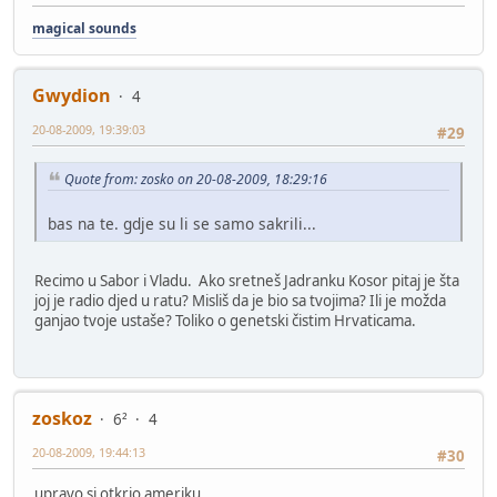
magical sounds
Gwydion
4
20-08-2009, 19:39:03
#29
Quote from: zosko on 20-08-2009, 18:29:16
bas na te. gdje su li se samo sakrili...
Recimo u Sabor i Vladu. Ako sretneš Jadranku Kosor pitaj je šta
joj je radio djed u ratu? Misliš da je bio sa tvojima? Ili je možda
ganjao tvoje ustaše? Toliko o genetski čistim Hrvaticama.
zoskoz
6²
4
20-08-2009, 19:44:13
#30
upravo si otkrio ameriku.