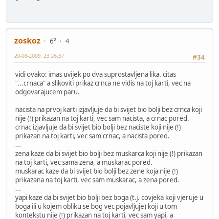
zoskoz
6²
4
20-08-2009, 23:26:37
#34
vidi ovako: imas uvijek po dva suprostavljena lika. citas
"...crnaca" a slikoviti prikaz crnca ne vidis na toj karti, vec na
odgovarajucem paru.
nacista na prvoj karti izjavljuje da bi svijet bio bolji bez crnca koji
nije (!) prikazan na toj karti, vec sam nacista, a crnac pored.
crnac izjavljuje da bi svijet bio bolji bez naciste koji nije (!)
prikazan na toj karti, vec sam crnac, a nacista pored.
...
zena kaze da bi svijet bio bolji bez muskarca koji nije (!) prikazan
na toj karti, vec sama zena, a muskarac pored.
muskarac kaze da bi svijet bio bolji bez zene koja nije (!)
prikazana na toj karti, vec sam muskarac, a zena pored.
...
yapi kaze da bi svijet bio bolji bez boga (t.j. covjeka koji vjeruje u
boga ili u kojem obliku se bog vec pojavljuje) koji u tom
kontekstu nije (!) prikazan na toj karti, vec sam yapi, a