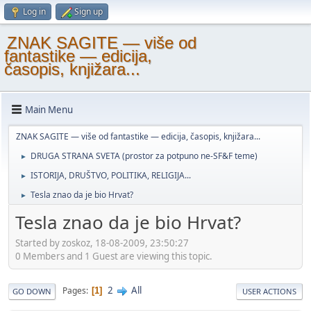
Log in
Sign up
ZNAK SAGITE — više od
fantastike — edicija,
časopis, knjižara...
Main Menu
ZNAK SAGITE — više od fantastike — edicija, časopis, knjižara...
DRUGA STRANA SVETA (prostor za potpuno ne-SF&F teme)
►
ISTORIJA, DRUŠTVO, POLITIKA, RELIGIJA...
►
Tesla znao da je bio Hrvat?
►
Tesla znao da je bio Hrvat?
Started by zoskoz, 18-08-2009, 23:50:27
0 Members and 1 Guest are viewing this topic.
2
All
Pages
1
GO DOWN
USER ACTIONS