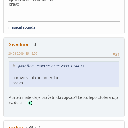
bravo
magical sounds
Gwydion
4
20-08-2009, 19:48:57
#31
Quote from: zosko on 20-08-2009, 19:44:13
upravo si otkrio ameriku.
bravo
A znači znate da je bio četnički vojvoda? Lepo, lepo...tolerancija
na delu
zoskoz
6²
4