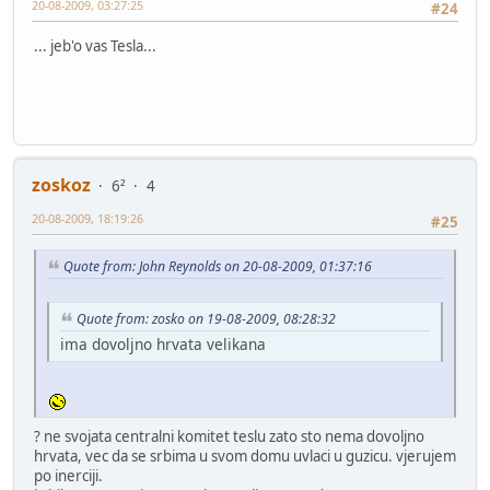
20-08-2009, 03:27:25
#24
... jeb'o vas Tesla...
zoskoz
6²
4
20-08-2009, 18:19:26
#25
Quote from: John Reynolds on 20-08-2009, 01:37:16
Quote from: zosko on 19-08-2009, 08:28:32
ima dovoljno hrvata velikana
? ne svojata centralni komitet teslu zato sto nema dovoljno
hrvata, vec da se srbima u svom domu uvlaci u guzicu. vjerujem
po inerciji.