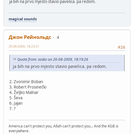
ja bih na prvo mjesto stavio pavelica. pa redom.
magical sounds
Джон Рейнольдс
4
20-08-2009, 18:23:01
#26
Quote from: zosko on 20-08-2009, 18:19:26
ja bih na prvo mjesto stavio pavelica. pa redom.
2. Zvonimir Boban
3. Robert Prosinečki
4. Željko Malnar
5. Ševa
6. Jajan
7. ?
America can't protect you, Allah can't protect you... And the KGB is
everywhere.