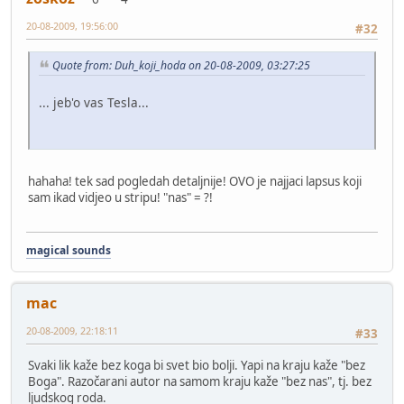
20-08-2009, 19:56:00
#32
Quote from: Duh_koji_hoda on 20-08-2009, 03:27:25
... jeb'o vas Tesla...
hahaha! tek sad pogledah detaljnije! OVO je najjaci lapsus koji
sam ikad vidjeo u stripu! "nas" = ?!
magical sounds
mac
20-08-2009, 22:18:11
#33
Svaki lik kaže bez koga bi svet bio bolji. Yapi na kraju kaže "bez
Boga". Razočarani autor na samom kraju kaže "bez nas", tj. bez
ljudskog roda.