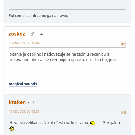
Put ćemo naći ili ćemo ga napraviti.
zoskoz
6²
4
19-08-2009, 00:15:44
#2
pitanje je ozbiljno i nadovezuje se na zadnju recenicu iz
linkovanog filmica. ne rezumijem opasku. da si bio fer, jesi.
magical sounds
kraken
4
19-08-2009, 00:48:33
#3
Hrvatski velikani a Nikola Tesla na koricama
Genijalno