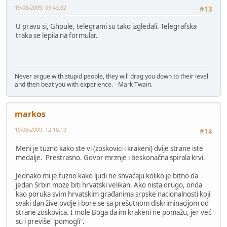
19-08-2009, 09:43:32
#13
U pravu si, Ghoule, telegrami su tako izgledali. Telegrafska
traka se lepila na formular.
Never argue with stupid people, they will drag you down to their level
and then beat you with experience. - Mark Twain.
markos
19-08-2009, 12:18:19
#14
Meni je tuzno kako ste vi (zoskovici i krakeni) dvije strane iste
medalje. Prestrasno. Govor mrznje i beskonačna spirala krvi.
Jednako mi je tuzno kako ljudi ne shvaćaju koliko je bitno da
jedan Srbin moze biti hrvatski velikan. Ako nista drugo, onda
kao poruka svim hrvatskim građanima srpske nacionalnosti koji
svaki dan žive ovdje i bore se sa prešutnom diskriminacijom od
strane zoskovica. I mole Boga da im krakeni ne pomažu, jer već
su i previše "pomogli".