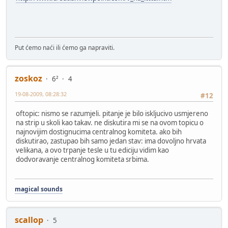
Put ćemo naći ili ćemo ga napraviti.
zoskoz
6²
4
19-08-2009, 08:28:32
#12
oftopic: nismo se razumjeli. pitanje je bilo iskljucivo usmjereno
na strip u skoli kao takav. ne diskutira mi se na ovom topicu o
najnovijim dostignucima centralnog komiteta. ako bih
diskutirao, zastupao bih samo jedan stav: ima dovoljno hrvata
velikana, a ovo trpanje tesle u tu ediciju vidim kao
dodvoravanje centralnog komiteta srbima.
magical sounds
scallop
5