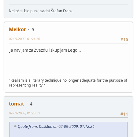
Nekoć si bio punk, sad si Štefan Frank.
Melkor
5
02-09-2009, 01:24:56
#10
Ja navijam za Zvezdu i skupljam Lego...
"Realism is a literary technique no longer adequate for the purpose of
representing reality."
tomat
4
02-09-2009, 01:28:31
#11
Quote from: DušMan on 02-09-2009, 01:12:26