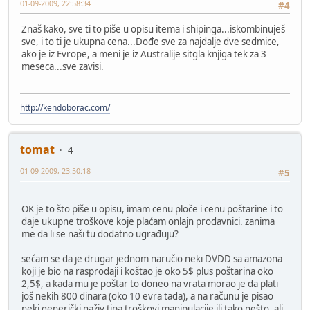
01-09-2009, 22:58:34
#4
Znaš kako, sve ti to piše u opisu itema i shipinga...iskombinuješ
sve, i to ti je ukupna cena...Dođe sve za najdalje dve sedmice,
ako je iz Evrope, a meni je iz Australije sitgla knjiga tek za 3
meseca...sve zavisi.
http://kendoborac.com/
tomat
4
01-09-2009, 23:50:18
#5
OK je to što piše u opisu, imam cenu ploče i cenu poštarine i to
daje ukupne troškove koje plaćam onlajn prodavnici. zanima
me da li se naši tu dodatno ugrađuju?
sećam se da je drugar jednom naručio neki DVDD sa amazona
koji je bio na rasprodaji i koštao je oko 5$ plus poštarina oko
2,5$, a kada mu je poštar to doneo na vrata morao je da plati
još nekih 800 dinara (oko 10 evra tada), a na računu je pisao
neki generički naživ tipa troškovi manipulacije ili tako nešto, ali