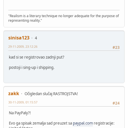
"Realism is a literary technique no longer adequate for the purpose of
representing reality."
sinisa123
4
29-11-2009, 23:12:26
#23
kad si se registrovao zadnji put?
postoji i sing-up i shipping.
zakk
Očigledan slučaj RASTROJSTVA!
30-11-2009, 01:15:57
#24
Na PayPaly?!
Evo ga spisak zemalja sad preuzet sa
paypal.com
registracije: