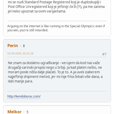
mi se nudi Standard Postage Registered koji je duploskuplji i
Post Office Unregistered koji je jeftiniji i brži (?!), pa me zanima
jel neko upoznat sa ovim varijantama.
Arguing on the internet is like running in the Special Olympics: even if
you win, you're still retarded.
Perin
8
02-09-2009, 00:25:28
#7
Ne znam za dodatno ugrađivanje - verujem da kod nas važe
drugačiji carinski propisi nego u Srbiji. Ja kad platim nešto, ne
moram posle ništa dalje plaćati. To je to. A ja uvek izaberem
najjeftiniji shipment metod, jer mi nije frka čekati više dana, a
dati manje para.
http://kendoborac.com/
Melkor
5