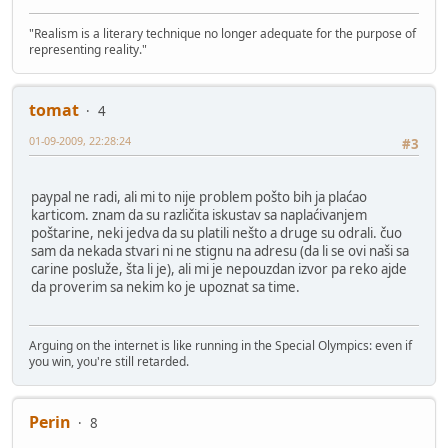
"Realism is a literary technique no longer adequate for the purpose of
representing reality."
tomat
4
01-09-2009, 22:28:24
#3
paypal ne radi, ali mi to nije problem pošto bih ja plaćao
karticom. znam da su različita iskustav sa naplaćivanjem
poštarine, neki jedva da su platili nešto a druge su odrali. čuo
sam da nekada stvari ni ne stignu na adresu (da li se ovi naši sa
carine posluže, šta li je), ali mi je nepouzdan izvor pa reko ajde
da proverim sa nekim ko je upoznat sa time.
Arguing on the internet is like running in the Special Olympics: even if
you win, you're still retarded.
Perin
8