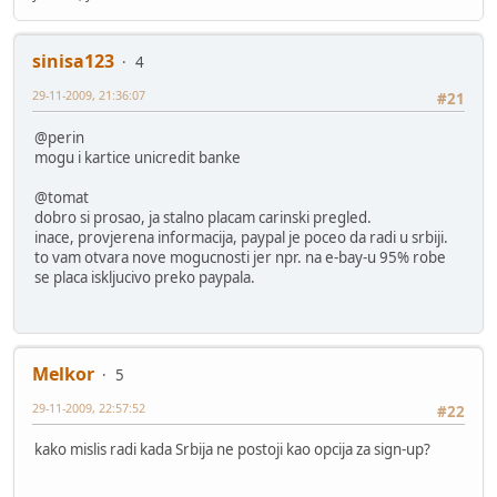
sinisa123
4
29-11-2009, 21:36:07
#21
@perin
mogu i kartice unicredit banke
@tomat
dobro si prosao, ja stalno placam carinski pregled.
inace, provjerena informacija, paypal je poceo da radi u srbiji.
to vam otvara nove mogucnosti jer npr. na e-bay-u 95% robe
se placa iskljucivo preko paypala.
Melkor
5
29-11-2009, 22:57:52
#22
kako mislis radi kada Srbija ne postoji kao opcija za sign-up?