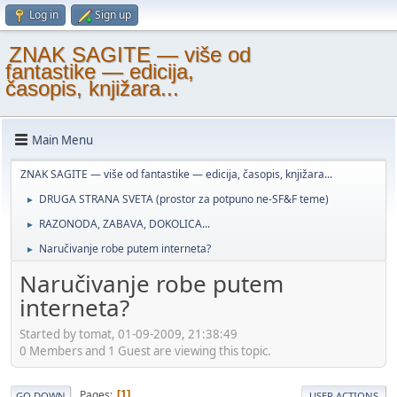
Log in
Sign up
ZNAK SAGITE — više od
fantastike — edicija,
časopis, knjižara...
Main Menu
ZNAK SAGITE — više od fantastike — edicija, časopis, knjižara...
DRUGA STRANA SVETA (prostor za potpuno ne-SF&F teme)
►
RAZONODA, ZABAVA, DOKOLICA...
►
Naručivanje robe putem interneta?
►
Naručivanje robe putem
interneta?
Started by tomat, 01-09-2009, 21:38:49
0 Members and 1 Guest are viewing this topic.
Pages
1
GO DOWN
USER ACTIONS