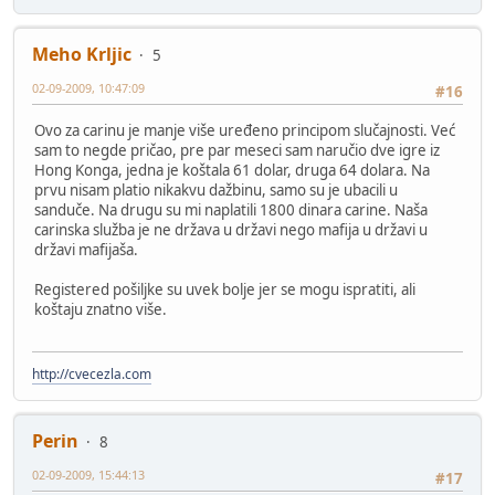
Meho Krljic
5
02-09-2009, 10:47:09
#16
Ovo za carinu je manje više uređeno principom slučajnosti. Već
sam to negde pričao, pre par meseci sam naručio dve igre iz
Hong Konga, jedna je koštala 61 dolar, druga 64 dolara. Na
prvu nisam platio nikakvu dažbinu, samo su je ubacili u
sanduče. Na drugu su mi naplatili 1800 dinara carine. Naša
carinska služba je ne država u državi nego mafija u državi u
državi mafijaša.
Registered pošiljke su uvek bolje jer se mogu ispratiti, ali
koštaju znatno više.
http://cvecezla.com
Perin
8
02-09-2009, 15:44:13
#17