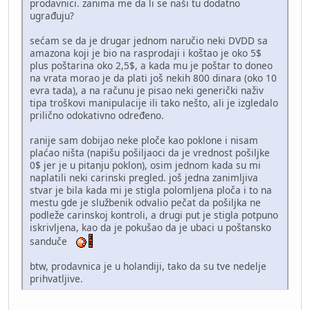
prodavnici. zanima me da li se naši tu dodatno
ugrađuju?
sećam se da je drugar jednom naručio neki DVDD sa
amazona koji je bio na rasprodaji i koštao je oko 5$
plus poštarina oko 2,5$, a kada mu je poštar to doneo
na vrata morao je da plati još nekih 800 dinara (oko 10
evra tada), a na računu je pisao neki generički naživ
tipa troškovi manipulacije ili tako nešto, ali je izgledalo
prilično odokativno određeno.
ranije sam dobijao neke ploče kao poklone i nisam
plaćao ništa (napišu pošiljaoci da je vrednost pošiljke
0$ jer je u pitanju poklon), osim jednom kada su mi
naplatili neki carinski pregled. još jedna zanimljiva
stvar je bila kada mi je stigla polomljena ploča i to na
mestu gde je službenik odvalio pečat da pošiljka ne
podleže carinskoj kontroli, a drugi put je stigla potpuno
iskrivljena, kao da je pokušao da je ubaci u poštansko
sanduče
btw, prodavnica je u holandiji, tako da su tve nedelje
prihvatljive.