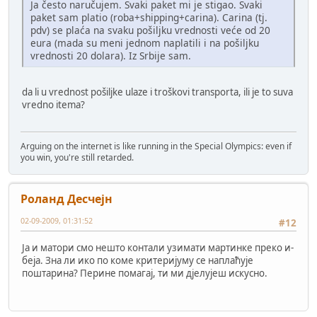
Ja često naručujem. Svaki paket mi je stigao. Svaki
paket sam platio (roba+shipping+carina). Carina (tj.
pdv) se plaća na svaku pošiljku vrednosti veće od 20
eura (mada su meni jednom naplatili i na pošiljku
vrednosti 20 dolara). Iz Srbije sam.
da li u vrednost pošiljke ulaze i troškovi transporta, ili je to suva
vredno itema?
Arguing on the internet is like running in the Special Olympics: even if
you win, you're still retarded.
Роланд Десчејн
02-09-2009, 01:31:52
#12
Ја и матори смо нешто контали узимати мартинке преко и-
беја. Зна ли ико по коме критеријуму се наплаћује
поштарина? Перине помагај, ти ми дјелујеш искусно.