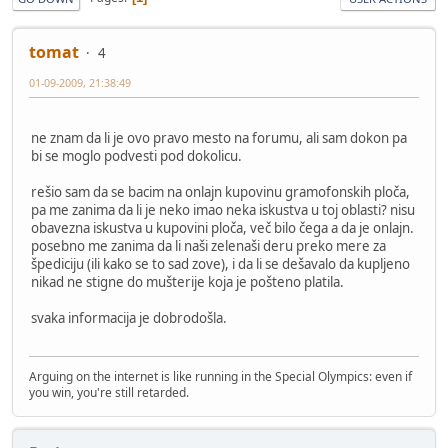
tomat
4
01-09-2009, 21:38:49
ne znam da li je ovo pravo mesto na forumu, ali sam dokon pa
bi se moglo podvesti pod dokolicu.
rešio sam da se bacim na onlajn kupovinu gramofonskih ploča,
pa me zanima da li je neko imao neka iskustva u toj oblasti? nisu
obavezna iskustva u kupovini ploča, več bilo čega a da je onlajn.
posebno me zanima da li naši zelenaši deru preko mere za
špediciju (ili kako se to sad zove), i da li se dešavalo da kupljeno
nikad ne stigne do mušterije koja je pošteno platila.
svaka informacija je dobrodošla.
Arguing on the internet is like running in the Special Olympics: even if
you win, you're still retarded.