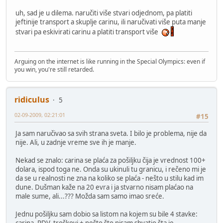
uh, sad je u dilema. naručiti više stvari odjednom, pa platiti
jeftinije transport a skuplje carinu, ili naručivati više puta manje
stvari pa eskivirati carinu a platiti transport više
Arguing on the internet is like running in the Special Olympics: even if
you win, you're still retarded.
ridiculus
5
02-09-2009, 02:21:01
#15
Ja sam naručivao sa svih strana sveta. I bilo je problema, nije da
nije. Ali, u zadnje vreme sve ih je manje.
Nekad se znalo: carina se plaća za pošiljku čija je vrednost 100+
dolara, ispod toga ne. Onda su ukinuli tu granicu, i rečeno mi je
da se u realnosti ne zna na koliko se plaća - nešto u stilu kad im
dune. Dušman kaže na 20 evra i ja stvarno nisam plaćao na
male sume, ali...??? Možda sam samo imao sreće.
Jednu pošiljku sam dobio sa listom na kojem su bile 4 stavke: