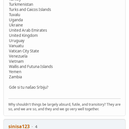
Turkmenistan
Turks and Caicos Islands
Tuvalu
Uganda
Ukraine
United Arab Emirates
United Kingdom
Uruguay
Vanuatu
Vatican City State
Venezuela
Vietnam
Wallis and Futuna Islands
Yemen
Zambia
Gde si tu našao Srbiju?
Why shouldn't things be largely absurd, futile, and transitory? They are
so, and we are so, and they and we go very well together.
sinisa123
4