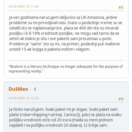
02-09-2009, 01:11:08
#8
Ja vec godinama narucujem iskljucivo sa UK Amazona, jedine
probleme su mi priredjivali nasi. Inace u poslednje vreme su se
ustalili sto se naplacivanja tice, placa se 400 din sto su otvarali
posiljku i 8 ili 18% vrednosti posiljke, ne mogu sad tacno da se
setim ali stalno je isto i sve pakete sam preuzimao u posti.
Problem je "samo" sto su mi, na primer, poslednji put maltene
unistili 15-ak knjiga iz paketa vodom i vlagom.
"Realism is a literary technique no longer adequate for the purpose of
representing reality."
DušMan
5
02-09-2009, 01:12:26
#9
Ja često naručujem. Svaki paket mi je stigao. Svaki paket sam
platio (roba+shipping+carina). Carina (tj. pdv) se plaća na svaku
pošiljku vrednosti veće od 20 eura (mada su meni jednom
naplatili i na pošiljku vrednosti 20 dolara). Iz Srbije sam.