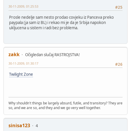
30-11-2009, 01:25:53
#25
Prosle nedelje sam nesto prodao covjeku iz Panceva preko
paypala (ja sam iz BL) i rekao mi je da je Srbija napokon
ukljucena u sistem i radi bez problema.
zakk
Očigledan slučaj RASTROJSTVA!
30-11-2009, 01:30:17
#26
Twilight Zone
Why shouldn't things be largely absurd, futile, and transitory? They are
so, and we are so, and they and we go very well together.
sinisa123
4