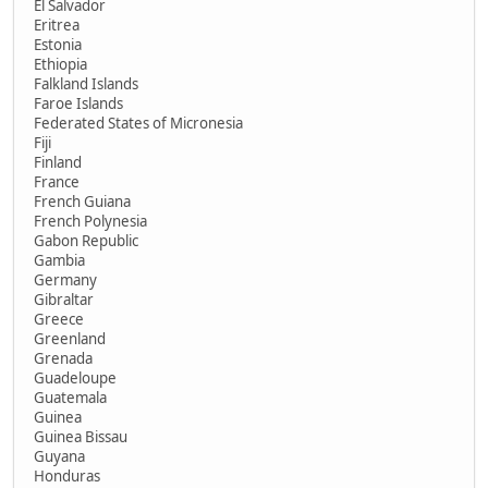
El Salvador
Eritrea
Estonia
Ethiopia
Falkland Islands
Faroe Islands
Federated States of Micronesia
Fiji
Finland
France
French Guiana
French Polynesia
Gabon Republic
Gambia
Germany
Gibraltar
Greece
Greenland
Grenada
Guadeloupe
Guatemala
Guinea
Guinea Bissau
Guyana
Honduras