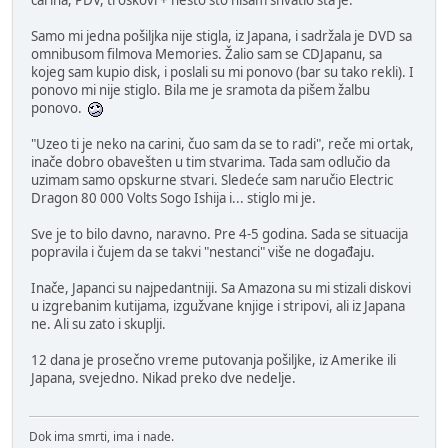
carina, PDV, troškovi + nešto što nisam shvatio šta je.
Samo mi jedna pošiljka nije stigla, iz Japana, i sadržala je DVD sa
omnibusom filmova Memories. Žalio sam se CDJapanu, sa
kojeg sam kupio disk, i poslali su mi ponovo (bar su tako rekli). I
ponovo mi nije stiglo. Bila me je sramota da pišem žalbu
ponovo.
"Uzeo ti je neko na carini, čuo sam da se to radi", reče mi ortak,
inače dobro obavešten u tim stvarima. Tada sam odlučio da
uzimam samo opskurne stvari. Sledeće sam naručio Electric
Dragon 80 000 Volts Sogo Ishija i... stiglo mi je.
Sve je to bilo davno, naravno. Pre 4-5 godina. Sada se situacija
popravila i čujem da se takvi "nestanci" više ne događaju.
Inače, Japanci su najpedantniji. Sa Amazona su mi stizali diskovi
u izgrebanim kutijama, izgužvane knjige i stripovi, ali iz Japana
ne. Ali su zato i skuplji.
12 dana je prosečno vreme putovanja pošiljke, iz Amerike ili
Japana, svejedno. Nikad preko dve nedelje.
Dok ima smrti, ima i nade.