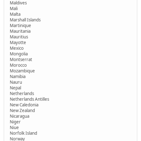
Maldives
Mali
Malta
Marshall Islands
Martinique
Mauritania
Mauritius
Mayotte
Mexico
Mongolia
Montserrat
Morocco
Mozambique
Namibia
Nauru
Nepal
Netherlands
Netherlands Antilles
New Caledonia
New Zealand
Nicaragua
Niger
Niue
Norfolk Island
Norway