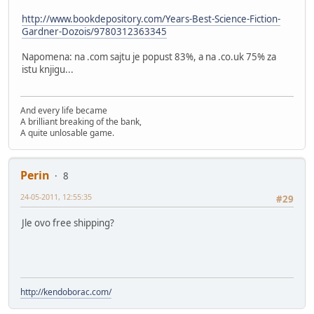
http://www.bookdepository.com/Years-Best-Science-Fiction-
Gardner-Dozois/9780312363345
Napomena: na .com sajtu je popust 83%, a na .co.uk 75% za
istu knjigu...
And every life became
A brilliant breaking of the bank,
A quite unlosable game.
Perin
8
24-05-2011, 12:55:35
#29
Jle ovo free shipping?
http://kendoborac.com/