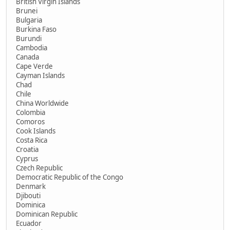
British Virgin Islands
Brunei
Bulgaria
Burkina Faso
Burundi
Cambodia
Canada
Cape Verde
Cayman Islands
Chad
Chile
China Worldwide
Colombia
Comoros
Cook Islands
Costa Rica
Croatia
Cyprus
Czech Republic
Democratic Republic of the Congo
Denmark
Djibouti
Dominica
Dominican Republic
Ecuador