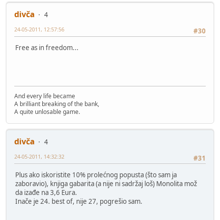
divča
4
24-05-2011, 12:57:56
#30
Free as in freedom...
And every life became
A brilliant breaking of the bank,
A quite unlosable game.
divča
4
24-05-2011, 14:32:32
#31
Plus ako iskoristite 10% prolećnog popusta (što sam ja
zaboravio), knjiga gabarita (a nije ni sadržaj loš) Monolita mož
da izađe na 3,6 Eura.
Inače je 24. best of, nije 27, pogrešio sam.