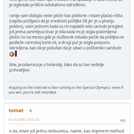
je izgledalo prilično odokativno određeno.
ranije sam dobijao neke ploče kao poklone i nisam plaćao ništa
(napišu pošiljaoci da je vrednost pošiljke 0$ jer je u pitanju
poklon), osim jednom kada su mi naplatili neki carinski pregled.
još jedna zanimljiva stvar je bila kada mi je stigla polomljena
ploča i to na mestu gde je službenik odvalio pečat da pošiljka ne
podleže carinskoj kontroli, a drugi put je stigla potpuno
iskrivljena, kao da je pokušao da je ubaci u poštansko sanduče
btw, prodavnica je u holandiji, tako da su tve nedelje
prihvatljive.
Arguing on the internet is like running in the Special Olympics: even if
you win, you're still retarded.
tomat
4
01-09-2009, 23:52:26
#6
e da, imam još jednu nedoumicu. naime, kao shipment method