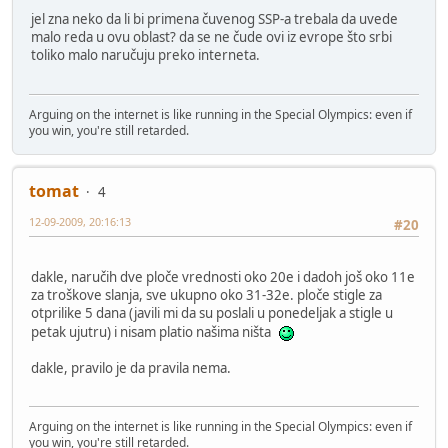
jel zna neko da li bi primena čuvenog SSP-a trebala da uvede
malo reda u ovu oblast? da se ne čude ovi iz evrope što srbi
toliko malo naručuju preko interneta.
Arguing on the internet is like running in the Special Olympics: even if
you win, you're still retarded.
tomat
4
12-09-2009, 20:16:13
#20
dakle, naručih dve ploče vrednosti oko 20e i dadoh još oko 11e
za troškove slanja, sve ukupno oko 31-32e. ploče stigle za
otprilike 5 dana (javili mi da su poslali u ponedeljak a stigle u
petak ujutru) i nisam platio našima ništa
dakle, pravilo je da pravila nema.
Arguing on the internet is like running in the Special Olympics: even if
you win, you're still retarded.