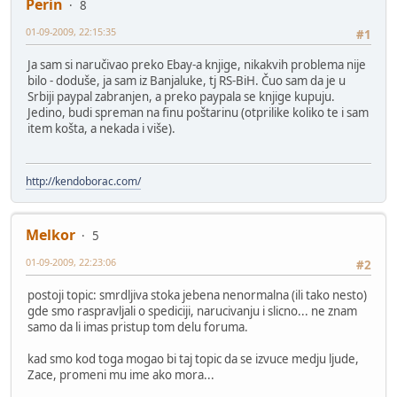
Perin
8
01-09-2009, 22:15:35
#1
Ja sam si naručivao preko Ebay-a knjige, nikakvih problema nije
bilo - doduše, ja sam iz Banjaluke, tj RS-BiH. Čuo sam da je u
Srbiji paypal zabranjen, a preko paypala se knjige kupuju.
Jedino, budi spreman na finu poštarinu (otprilike koliko te i sam
item košta, a nekada i više).
http://kendoborac.com/
Melkor
5
01-09-2009, 22:23:06
#2
postoji topic: smrdljiva stoka jebena nenormalna (ili tako nesto)
gde smo raspravljali o spediciji, narucivanju i slicno... ne znam
samo da li imas pristup tom delu foruma.
kad smo kod toga mogao bi taj topic da se izvuce medju ljude,
Zace, promeni mu ime ako mora...