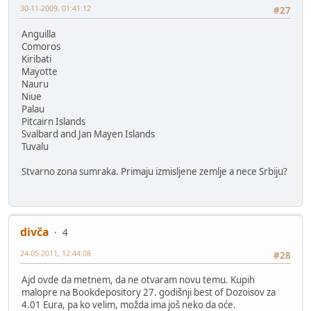
30-11-2009, 01:41:12
#27
Anguilla
Comoros
Kiribati
Mayotte
Nauru
Niue
Palau
Pitcairn Islands
Svalbard and Jan Mayen Islands
Tuvalu
Stvarno zona sumraka. Primaju izmisljene zemlje a nece Srbiju?
divča
4
24-05-2011, 12:44:08
#28
Ajd ovde da metnem, da ne otvaram novu temu. Kupih
malopre na Bookdepository 27. godišnji best of Dozoisov za
4.01 Eura, pa ko velim, možda ima još neko da oće.