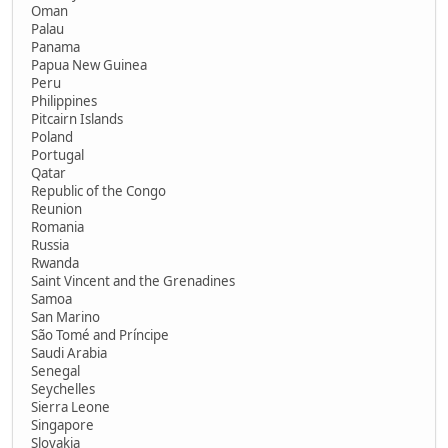
Oman
Palau
Panama
Papua New Guinea
Peru
Philippines
Pitcairn Islands
Poland
Portugal
Qatar
Republic of the Congo
Reunion
Romania
Russia
Rwanda
Saint Vincent and the Grenadines
Samoa
San Marino
São Tomé and Príncipe
Saudi Arabia
Senegal
Seychelles
Sierra Leone
Singapore
Slovakia