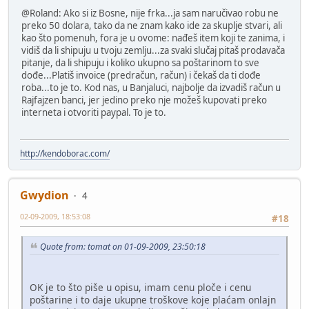
@Roland: Ako si iz Bosne, nije frka...ja sam naručivao robu ne
preko 50 dolara, tako da ne znam kako ide za skuplje stvari, ali
kao što pomenuh, fora je u ovome: nađeš item koji te zanima, i
vidiš da li shipuju u tvoju zemlju...za svaki slučaj pitaš prodavača
pitanje, da li shipuju i koliko ukupno sa poštarinom to sve
dođe...Platiš invoice (predračun, račun) i čekaš da ti dođe
roba...to je to. Kod nas, u Banjaluci, najbolje da izvadiš račun u
Rajfajzen banci, jer jedino preko nje možeš kupovati preko
interneta i otvoriti paypal. To je to.
http://kendoborac.com/
Gwydion
4
02-09-2009, 18:53:08
#18
Quote from: tomat on 01-09-2009, 23:50:18
OK je to što piše u opisu, imam cenu ploče i cenu
poštarine i to daje ukupne troškove koje plaćam onlajn