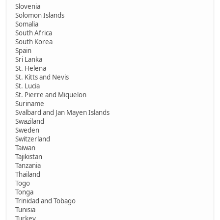
Slovenia
Solomon Islands
Somalia
South Africa
South Korea
Spain
Sri Lanka
St. Helena
St. Kitts and Nevis
St. Lucia
St. Pierre and Miquelon
Suriname
Svalbard and Jan Mayen Islands
Swaziland
Sweden
Switzerland
Taiwan
Tajikistan
Tanzania
Thailand
Togo
Tonga
Trinidad and Tobago
Tunisia
Turkey