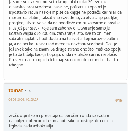
Ja sam svojevremeno za tri knjige platio oko 20 evra, u
dinarskoj protivrednosti naravno, poštartu. Lepo mi je
ispostavio račun na kojem piše da knjige ne podležu carini ali da
moram da platim, taksativno navedeno, za otvaranje pošiljke,
pregled, utvrdjivanje da ne poodleže carini, zatvaranje pošiljke.
Plus još par stavki koje sam zaboravio. Otvaranje samo je
koštalo valjda oko 200 din, zatvaranje isto, sve to oni meni
sabrali i naplatili. I pdf dodaju na tu svotu, koji naravno paltim
ja, a ne oni koji ubiraju od mene tu novčanu vrednost. Da li je
još uvek tako ne znam. Sa druge strane ono što imaš kao opciju
je to da ti šalju kao gift opciju, onda ne plaćaš carinu na ploče.
Proveriš da li mogu da ti to napišu na omotnici i onda si bar to
izbegao.
tomat
4
04-09-2009, 02:59:27
#19
znači, otprilike mi preostaje da poručim i onda se nadam
najboljem, obzirom da sumanuti zakoni postoje ali na carini
izgleda vlada adhokratija.