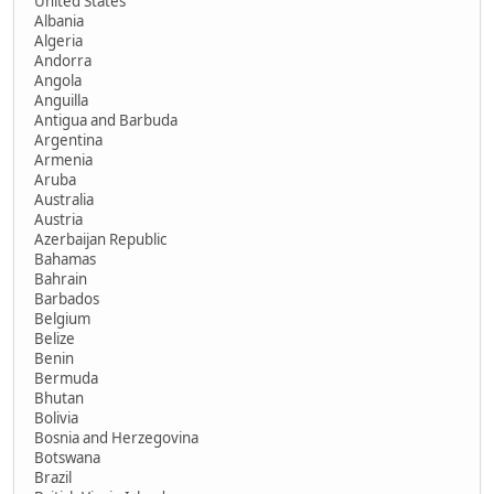
United States
Albania
Algeria
Andorra
Angola
Anguilla
Antigua and Barbuda
Argentina
Armenia
Aruba
Australia
Austria
Azerbaijan Republic
Bahamas
Bahrain
Barbados
Belgium
Belize
Benin
Bermuda
Bhutan
Bolivia
Bosnia and Herzegovina
Botswana
Brazil