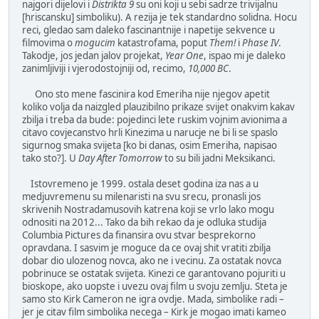
najgori dijelovi i
Distrikta 9
su oni koji u sebi sadrze trivijalnu
[hriscansku] simboliku). A rezija je tek standardno solidna. Hocu
reci, gledao sam daleko fascinantnije i napetije sekvence u
filmovima o
mogucim
katastrofama, poput
Them!
i
Phase IV
.
Takodje, jos jedan jalov projekat,
Year One
, ispao mi je daleko
zanimljiviji i vjerodostojniji od, recimo,
10,000 BC
.
Ono sto mene fascinira kod Emeriha nije njegov apetit
koliko volja da naizgled plauzibilno prikaze svijet onakvim kakav
zbilja i treba da bude: pojedinci lete ruskim vojnim avionima a
citavo covjecanstvo hrli Kinezima u narucje ne bi li se spaslo
sigurnog smaka svijeta [ko bi danas, osim Emeriha, napisao
tako sto?]. U
Day After Tomorrow
to su bili jadni Meksikanci.
Istovremeno je 1999. ostala deset godina iza nas a u
medjuvremenu su milenaristi na svu srecu, pronasli jos
skrivenih Nostradamusovih katrena koji se vrlo lako mogu
odnositi na 2012... Tako da bih rekao da je odluka studija
Columbia Pictures da finansira ovu stvar besprekorno
opravdana. I sasvim je moguce da ce ovaj shit vratiti zbilja
dobar dio ulozenog novca, ako ne i vecinu. Za ostatak novca
pobrinuce se ostatak svijeta. Kinezi ce garantovano pojuriti u
bioskope, ako uopste i uvezu ovaj film u svoju zemlju. Steta je
samo sto Kirk Cameron ne igra ovdje. Mada, simbolike radi –
jer je citav film simbolika necega – Kirk je mogao imati kameo