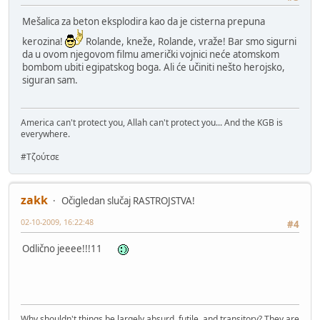
Mešalica za beton eksplodira kao da je cisterna prepuna
kerozina!
Rolande, kneže, Rolande, vraže! Bar smo sigurni
da u ovom njegovom filmu američki vojnici neće atomskom
bombom ubiti egipatskog boga. Ali će učiniti nešto herojsko,
siguran sam.
America can't protect you, Allah can't protect you... And the KGB is
everywhere.
#Τζούτσε
zakk
Očigledan slučaj RASTROJSTVA!
02-10-2009, 16:22:48
#4
Odlično jeeee!!!11
Why shouldn't things be largely absurd, futile, and transitory? They are