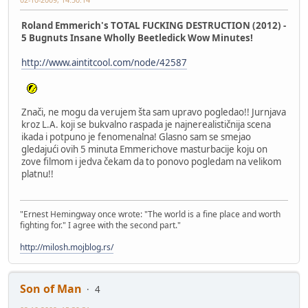
Roland Emmerich's TOTAL FUCKING DESTRUCTION (2012) -
5 Bugnuts Insane Wholly Beetledick Wow Minutes!
http://www.aintitcool.com/node/42587
Znači, ne mogu da verujem šta sam upravo pogledao!! Jurnjava
kroz L.A. koji se bukvalno raspada je najnerealističnija scena
ikada i potpuno je fenomenalna! Glasno sam se smejao
gledajući ovih 5 minuta Emmerichove masturbacije koju on
zove filmom i jedva čekam da to ponovo pogledam na velikom
platnu!!
"Ernest Hemingway once wrote: "The world is a fine place and worth
fighting for." I agree with the second part."
http://milosh.mojblog.rs/
Son of Man
4