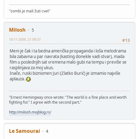
"zombi je mali žuti cvet"
Milosh
5
10-11-2009, 21:09:37
#13
Meni je čak i ta bedna američka propaganda i loša melodrama
bila zabavna u par navrata (kasting donekle vadi stvar), mada
film u poslednjih sat vremena malo gubi na tempu i previše se
rasplinjava za moj ukus.
Inače, ruski biznismen Juri (Zlatko Burić) je izmamio najviše
aplauza.
"Ernest Hemingway once wrote: "The world is a fine place and worth
fighting for." I agree with the second part."
http://milosh.mojblog.rs/
Le Samourai
4