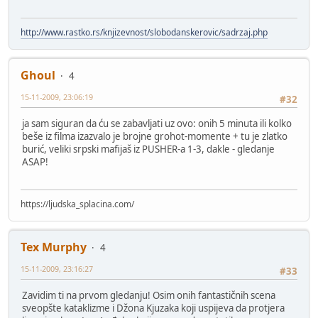
http://www.rastko.rs/knjizevnost/slobodanskerovic/sadrzaj.php
Ghoul
4
15-11-2009, 23:06:19
#32
ja sam siguran da ću se zabavljati uz ovo: onih 5 minuta ili kolko
beše iz filma izazvalo je brojne grohot-momente + tu je zlatko
burić, veliki srpski mafijaš iz PUSHER-a 1-3, dakle - gledanje
ASAP!
https://ljudska_splacina.com/
Tex Murphy
4
15-11-2009, 23:16:27
#33
Zavidim ti na prvom gledanju! Osim onih fantastičnih scena
sveopšte kataklizme i Džona Kjuzaka koji uspijeva da protjera