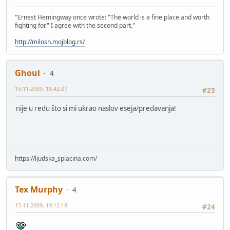
"Ernest Hemingway once wrote: "The world is a fine place and worth
fighting for." I agree with the second part."
http://milosh.mojblog.rs/
Ghoul
4
15-11-2009, 18:42:07
#23
nije u redu što si mi ukrao naslov eseja/predavanja!
https://ljudska_splacina.com/
Tex Murphy
4
15-11-2009, 19:12:18
#24