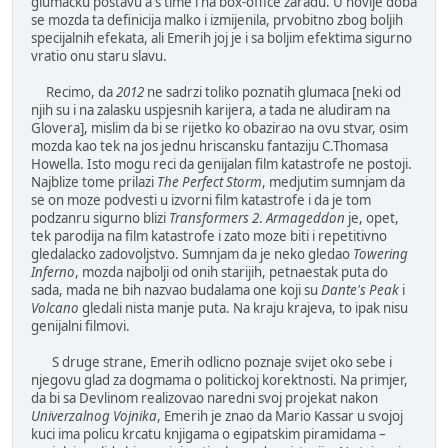
glumacku postavu a s time i na box-office zaradu. U novije doba
se mozda ta definicija malko i izmijenila, prvobitno zbog boljih
specijalnih efekata, ali Emerih joj je i sa boljim efektima sigurno
vratio onu staru slavu.
Recimo, da
2012
ne sadrzi toliko poznatih glumaca [neki od
njih su i na zalasku uspjesnih karijera, a tada ne aludiram na
Glovera], mislim da bi se rijetko ko obazirao na ovu stvar, osim
mozda kao tek na jos jednu hriscansku fantaziju C.Thomasa
Howella. Isto mogu reci da genijalan film katastrofe ne postoji.
Najblize tome prilazi
The Perfect Storm
, medjutim sumnjam da
se on moze podvesti u izvorni film katastrofe i da je tom
podzanru sigurno blizi
Transformers 2
.
Armageddon
je, opet,
tek parodija na film katastrofe i zato moze biti i repetitivno
gledalacko zadovoljstvo. Sumnjam da je neko gledao
Towering
Inferno
, mozda najbolji od onih starijih, petnaestak puta do
sada, mada ne bih nazvao budalama one koji su
Dante's Peak
i
Volcano
gledali nista manje puta. Na kraju krajeva, to ipak nisu
genijalni filmovi.
S druge strane, Emerih odlicno poznaje svijet oko sebe i
njegovu glad za dogmama o politickoj korektnosti. Na primjer,
da bi sa Devlinom realizovao naredni svoj projekat nakon
Univerzalnog Vojnika
, Emerih je znao da Mario Kassar u svojoj
kuci ima policu krcatu knjigama o egipatskim piramidama –