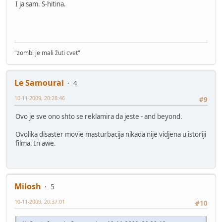
I ja sam. S-hitina.
"zombi je mali žuti cvet"
Le Samourai
4
10-11-2009, 20:28:46
#9
Ovo je sve ono shto se reklamira da jeste - and beyond.
Ovolika disaster movie masturbacija nikada nije vidjena u istoriji
filma. In awe.
Milosh
5
10-11-2009, 20:37:01
#10