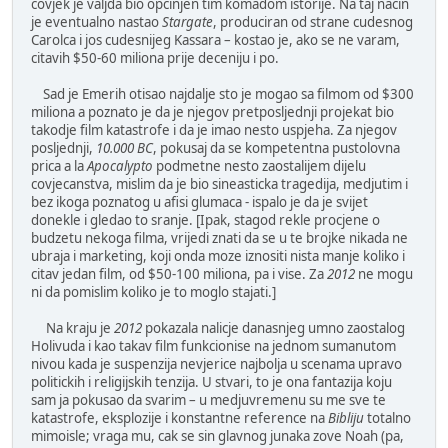
covjek je valjda bio opcinjen tim komadom istorije. Na taj nacin
je eventualno nastao
Stargate
, produciran od strane cudesnog
Carolca i jos cudesnijeg Kassara – kostao je, ako se ne varam,
citavih $50-60 miliona prije deceniju i po.
Sad je Emerih otisao najdalje sto je mogao sa filmom od $300
miliona a poznato je da je njegov pretposljednji projekat bio
takodje film katastrofe i da je imao nesto uspjeha. Za njegov
posljednji,
10.000 BC
, pokusaj da se kompetentna pustolovna
prica a la
Apocalypto
podmetne nesto zaostalijem dijelu
covjecanstva, mislim da je bio sineasticka tragedija, medjutim i
bez ikoga poznatog u afisi glumaca - ispalo je da je svijet
donekle i gledao to sranje. [Ipak, stagod rekle procjene o
budzetu nekoga filma, vrijedi znati da se u te brojke nikada ne
ubraja i marketing, koji onda moze iznositi nista manje koliko i
citav jedan film, od $50-100 miliona, pa i vise. Za
2012
ne mogu
ni da pomislim koliko je to moglo stajati.]
Na kraju je
2012
pokazala nalicje danasnjeg umno zaostalog
Holivuda i kao takav film funkcionise na jednom sumanutom
nivou kada je suspenzija nevjerice najbolja u scenama upravo
politickih i religijskih tenzija. U stvari, to je ona fantazija koju
sam ja pokusao da svarim – u medjuvremenu su me sve te
katastrofe, eksplozije i konstantne reference na
Bibliju
totalno
mimoisle; vraga mu, cak se sin glavnog junaka zove Noah (pa,