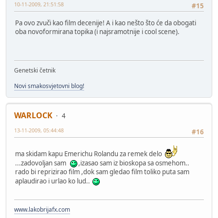
10-11-2009, 21:51:58
#15
Pa ovo zvuči kao film decenije! A i kao nešto što će da obogati
oba novoformirana topika (i najsramotnije i cool scene).
Genetski četnik
Novi smakosvjetovni blog!
WARLOCK
4
13-11-2009, 05:44:48
#16
ma skidam kapu Emerichu Rolandu za remek delo
...zadovoljan sam
,izasao sam iz bioskopa sa osmehom..
rado bi reprizirao film ,dok sam gledao film toliko puta sam
aplaudirao i urlao ko lud..
www.lakobrijafx.com