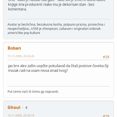
knjige ima producent i kako mu je dekorisan stan - bez
komentara.
Avatar je bezlichna, bezukusna kasha, potpuno prazna, prosechna i
neupechatljiva...USM je zhivopisan, zabavan i originalan izdanak
americhke pop kulture
Boban
15-11-2009, 20:26:45
#28
jao bre alex zašto uopšte pokušavaš da čitaš postove čoveka čiji
mozak radi na osam nivoa iznad tvog?
Put ćemo naći ili ćemo ga napraviti.
Ghoul
4
15-11-2009, 20:34:18
#29