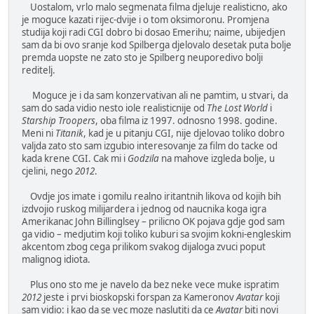
Uostalom, vrlo malo segmenata filma djeluje realisticno, ako
je moguce kazati rijec-dvije i o tom oksimoronu. Promjena
studija koji radi CGI dobro bi dosao Emerihu; naime, ubijedjen
sam da bi ovo sranje kod Spilberga djelovalo desetak puta bolje
premda uopste ne zato sto je Spilberg neuporedivo bolji
reditelj.
Moguce je i da sam konzervativan ali ne pamtim, u stvari, da
sam do sada vidio nesto iole realisticnije od
The Lost World
i
Starship Troopers
, oba filma iz 1997. odnosno 1998. godine.
Meni ni
Titanik
, kad je u pitanju CGI, nije djelovao toliko dobro
valjda zato sto sam izgubio interesovanje za film do tacke od
kada krene CGI. Cak mi i
Godzila
na mahove izgleda bolje, u
cjelini, nego
2012
.
Ovdje jos imate i gomilu realno iritantnih likova od kojih bih
izdvojio ruskog milijardera i jednog od naucnika koga igra
Amerikanac John Billinglsey – prilicno OK pojava gdje god sam
ga vidio – medjutim koji toliko kuburi sa svojim kokni-engleskim
akcentom zbog cega prilikom svakog dijaloga zvuci poput
malignog idiota.
Plus ono sto me je navelo da bez neke vece muke ispratim
2012
jeste i prvi bioskopski forspan za Kameronov
Avatar
koji
sam vidio: i kao da se vec moze naslutiti da ce
Avatar
biti novi