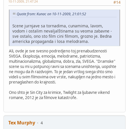
10-11-2009, 21:47:24
#14
Quote from: Kunac on 10-11-2009, 21:01:52
Scene jurnjave sa tornadima, cunamima, lavom,
vodom i ostalim nevaljalštinama su veoma zabavne -
sve ostalo, ono sto film cini filmom, grozno je. Bedna
americka propaganda i losa melodrama.
Ali, ovde je sve svesno podredjeno toj prenabudzenosti
SVEGA. Eksplozija, emocija, melodrame, patriotizma,
multinacionalizma, globalizma, dobra, zla, SVEGA. "Dramske"
scene su mi u potpunoj ravni sa scenama unishtenja, uopshte
ne mogu da ih razdvojim. To je jedan vrtlog svega shto smo
videli u svim filmovima ove vrste, nakupljen na jedno mesto i
prenaglashen do krajnosti.
Ono shto je Sin City za krimice, Twilight za ljubavne vikend
romane, 2012 je za filmove katastrofe.
Tex Murphy
4