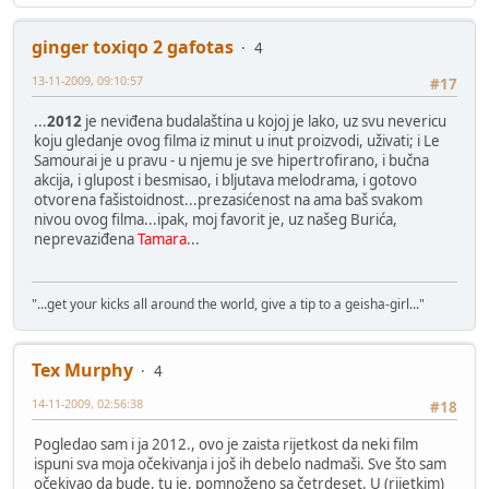
ginger toxiqo 2 gafotas
4
13-11-2009, 09:10:57
#17
...
2012
je neviđena budalaština u kojoj je lako, uz svu nevericu
koju gledanje ovog filma iz minut u inut proizvodi, uživati; i Le
Samourai je u pravu - u njemu je sve hipertrofirano, i bučna
akcija, i glupost i besmisao, i bljutava melodrama, i gotovo
otvorena fašistoidnost...prezasićenost na ama baš svakom
nivou ovog filma...ipak, moj favorit je, uz našeg Burića,
neprevaziđena
Tamara
...
"...get your kicks all around the world, give a tip to a geisha-girl..."
Tex Murphy
4
14-11-2009, 02:56:38
#18
Pogledao sam i ja 2012., ovo je zaista rijetkost da neki film
ispuni sva moja očekivanja i još ih debelo nadmaši. Sve što sam
očekivao da bude, tu je, pomnoženo sa četrdeset. U (rijetkim)