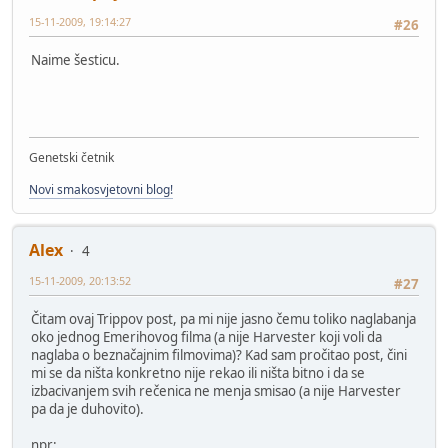
15-11-2009, 19:14:27
#26
Naime šesticu.
Genetski četnik
Novi smakosvjetovni blog!
Alex
4
15-11-2009, 20:13:52
#27
Čitam ovaj Trippov post, pa mi nije jasno čemu toliko naglabanja
oko jednog Emerihovog filma (a nije Harvester koji voli da
naglaba o beznačajnim filmovima)? Kad sam pročitao post, čini
mi se da ništa konkretno nije rekao ili ništa bitno i da se
izbacivanjem svih rečenica ne menja smisao (a nije Harvester
pa da je duhovito).
npr: