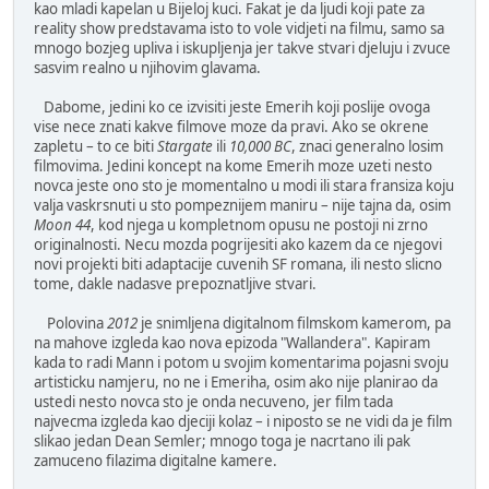
kao mladi kapelan u Bijeloj kuci. Fakat je da ljudi koji pate za
reality show predstavama isto to vole vidjeti na filmu, samo sa
mnogo bozjeg upliva i iskupljenja jer takve stvari djeluju i zvuce
sasvim realno u njihovim glavama.
Dabome, jedini ko ce izvisiti jeste Emerih koji poslije ovoga
vise nece znati kakve filmove moze da pravi. Ako se okrene
zapletu – to ce biti
Stargate
ili
10,000 BC
, znaci generalno losim
filmovima. Jedini koncept na kome Emerih moze uzeti nesto
novca jeste ono sto je momentalno u modi ili stara fransiza koju
valja vaskrsnuti u sto pompeznijem maniru – nije tajna da, osim
Moon 44
, kod njega u kompletnom opusu ne postoji ni zrno
originalnosti. Necu mozda pogrijesiti ako kazem da ce njegovi
novi projekti biti adaptacije cuvenih SF romana, ili nesto slicno
tome, dakle nadasve prepoznatljive stvari.
Polovina
2012
je snimljena digitalnom filmskom kamerom, pa
na mahove izgleda kao nova epizoda "Wallandera". Kapiram
kada to radi Mann i potom u svojim komentarima pojasni svoju
artisticku namjeru, no ne i Emeriha, osim ako nije planirao da
ustedi nesto novca sto je onda necuveno, jer film tada
najvecma izgleda kao djeciji kolaz – i niposto se ne vidi da je film
slikao jedan Dean Semler; mnogo toga je nacrtano ili pak
zamuceno filazima digitalne kamere.