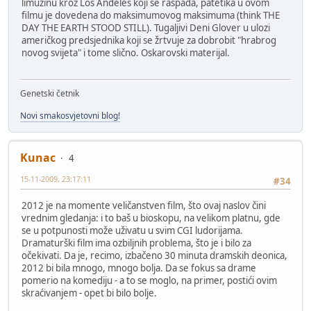
limuzinu kroz Los Anđeles koji se raspada, patetika u ovom
filmu je dovedena do maksimumovog maksimuma (think THE
DAY THE EARTH STOOD STILL). Tugaljivi Deni Glover u ulozi
američkog predsjednika koji se žrtvuje za dobrobit "hrabrog
novog svijeta" i tome slično. Oskarovski materijal.
Genetski četnik
Novi smakosvjetovni blog!
Kunac
4
15-11-2009, 23:17:11
#34
2012 je na momente veličanstven film, što ovaj naslov čini
vrednim gledanja: i to baš u bioskopu, na velikom platnu, gde
se u potpunosti može uživatu u svim CGI ludorijama.
Dramaturški film ima ozbiljnih problema, što je i bilo za
očekivati. Da je, recimo, izbačeno 30 minuta dramskih deonica,
2012 bi bila mnogo, mnogo bolja. Da se fokus sa drame
pomerio na komediju - a to se moglo, na primer, postići ovim
skraćivanjem - opet bi bilo bolje.