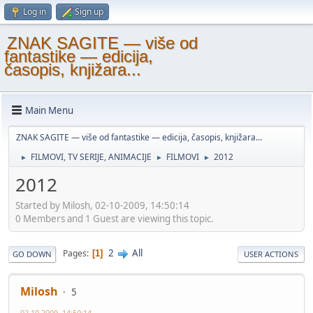
Log in
Sign up
ZNAK SAGITE — više od
fantastike — edicija,
časopis, knjižara...
Main Menu
ZNAK SAGITE — više od fantastike — edicija, časopis, knjižara...
FILMOVI, TV SERIJE, ANIMACIJE
FILMOVI
2012
►
►
►
2012
Started by Milosh, 02-10-2009, 14:50:14
0 Members and 1 Guest are viewing this topic.
2
All
Pages
1
GO DOWN
USER ACTIONS
Milosh
5
02-10-2009, 14:50:14