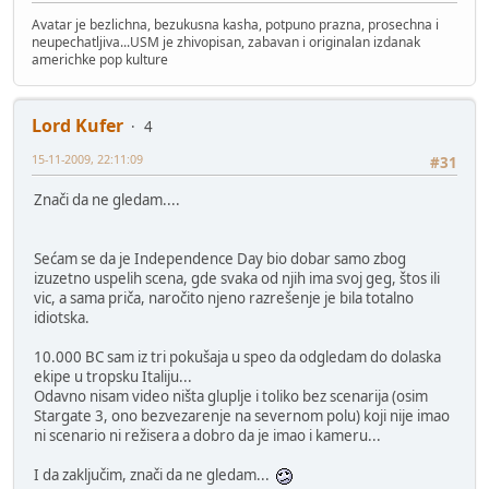
Avatar je bezlichna, bezukusna kasha, potpuno prazna, prosechna i
neupechatljiva...USM je zhivopisan, zabavan i originalan izdanak
americhke pop kulture
Lord Kufer
4
15-11-2009, 22:11:09
#31
Znači da ne gledam....
Sećam se da je Independence Day bio dobar samo zbog
izuzetno uspelih scena, gde svaka od njih ima svoj geg, štos ili
vic, a sama priča, naročito njeno razrešenje je bila totalno
idiotska.
10.000 BC sam iz tri pokušaja u speo da odgledam do dolaska
ekipe u tropsku Italiju...
Odavno nisam video ništa gluplje i toliko bez scenarija (osim
Stargate 3, ono bezvezarenje na severnom polu) koji nije imao
ni scenario ni režisera a dobro da je imao i kameru...
I da zaključim, znači da ne gledam...