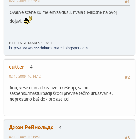
02-10-2009, 15:39:31
#1
Ovakve scene su melem za dusu, hvala ti Miloshe na ovoj
dojavi.
NO SENSE MAKES SENSE...
http://abraxas365dokumentarci.blogspot.com
cutter
4
02-10-2009, 16:14:12
#2
fino, veselo, ima kreativnih rešenja, samo
saspensu/masturbaciji škodi previše tečno urušavanje,
neprestano baš dok prolaze itd.
Джон Рейнольдс
4
02-10-2009, 16:19:51
#3