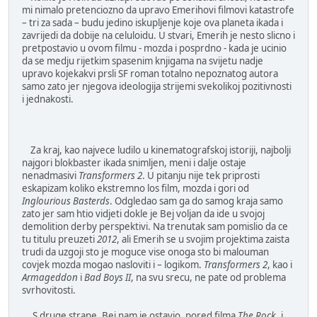
mi nimalo pretenciozno da upravo Emerihovi filmovi katastrofe
– tri za sada – budu jedino iskupljenje koje ova planeta ikada i
zavrijedi da dobije na celuloidu. U stvari, Emerih je nesto slicno i
pretpostavio u ovom filmu - mozda i posprdno - kada je ucinio
da se medju rijetkim spasenim knjigama na svijetu nadje
upravo kojekakvi prsli SF roman totalno nepoznatog autora
samo zato jer njegova ideologija strijemi svekolikoj pozitivnosti
i jednakosti.
Za kraj, kao najvece ludilo u kinematografskoj istoriji, najbolji
najgori blokbaster ikada snimljen, meni i dalje ostaje
nenadmasivi
Transformers 2
. U pitanju nije tek priprosti
eskapizam koliko ekstremno los film, mozda i gori od
Inglourious Basterds
. Odgledao sam ga do samog kraja samo
zato jer sam htio vidjeti dokle je Bej voljan da ide u svojoj
demolition derby perspektivi. Na trenutak sam pomislio da ce
tu titulu preuzeti
2012
, ali Emerih se u svojim projektima zaista
trudi da uzgoji sto je moguce vise onoga sto bi malouman
covjek mozda mogao nasloviti i – logikom.
Transformers 2
, kao i
Armageddon
i
Bad Boys II
, na svu srecu, ne pate od problema
svrhovitosti.
S druge strane, Bej nam je ostavio, pored filma
The Rock
, i