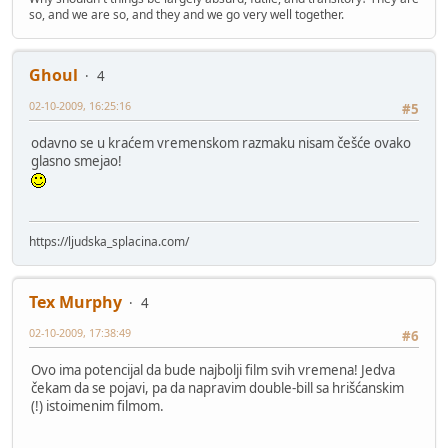
so, and we are so, and they and we go very well together.
Ghoul
4
02-10-2009, 16:25:16
#5
odavno se u kraćem vremenskom razmaku nisam češće ovako
glasno smejao!
https://ljudska_splacina.com/
Tex Murphy
4
02-10-2009, 17:38:49
#6
Ovo ima potencijal da bude najbolji film svih vremena! Jedva
čekam da se pojavi, pa da napravim double-bill sa hrišćanskim
(!) istoimenim filmom.