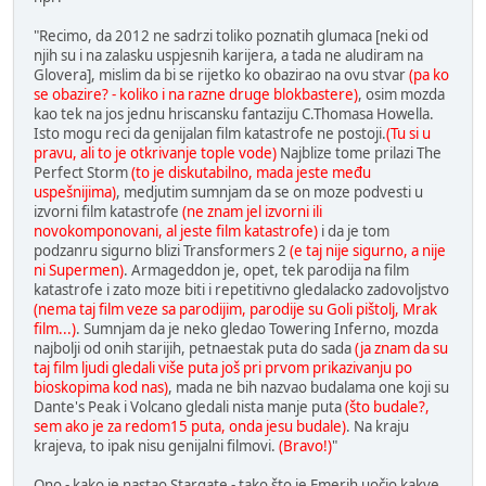
"Recimo, da 2012 ne sadrzi toliko poznatih glumaca [neki od
njih su i na zalasku uspjesnih karijera, a tada ne aludiram na
Glovera], mislim da bi se rijetko ko obazirao na ovu stvar
(pa ko
se obazire? - koliko i na razne druge blokbastere)
, osim mozda
kao tek na jos jednu hriscansku fantaziju C.Thomasa Howella.
Isto mogu reci da genijalan film katastrofe ne postoji.
(Tu si u
pravu, ali to je otkrivanje tople vode)
Najblize tome prilazi The
Perfect Storm
(to je diskutabilno, mada jeste među
uspešnijima)
, medjutim sumnjam da se on moze podvesti u
izvorni film katastrofe
(ne znam jel izvorni ili
novokomponovani, al jeste film katastrofe)
i da je tom
podzanru sigurno blizi Transformers 2
(e taj nije sigurno, a nije
ni Supermen)
. Armageddon je, opet, tek parodija na film
katastrofe i zato moze biti i repetitivno gledalacko zadovoljstvo
(nema taj film veze sa parodijim, parodije su Goli pištolj, Mrak
film...)
. Sumnjam da je neko gledao Towering Inferno, mozda
najbolji od onih starijih, petnaestak puta do sada
(ja znam da su
taj film ljudi gledali više puta još pri prvom prikazivanju po
bioskopima kod nas)
, mada ne bih nazvao budalama one koji su
Dante's Peak i Volcano gledali nista manje puta
(što budale?,
sem ako je za redom15 puta, onda jesu budale)
. Na kraju
krajeva, to ipak nisu genijalni filmovi.
(Bravo!)
"
Ono - kako je nastao Stargate - tako što je Emerih uočio kakve