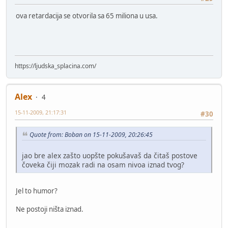
ova retardacija se otvorila sa 65 miliona u usa.
https://ljudska_splacina.com/
Alex
4
15-11-2009, 21:17:31
#30
Quote from: Boban on 15-11-2009, 20:26:45
jao bre alex zašto uopšte pokušavaš da čitaš postove
čoveka čiji mozak radi na osam nivoa iznad tvog?
Jel to humor?
Ne postoji ništa iznad.