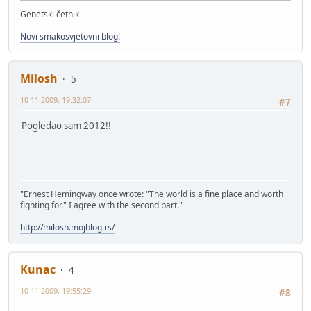
Genetski četnik
Novi smakosvjetovni blog!
Milosh
5
10-11-2009, 19:32:07
#7
Pogledao sam 2012!!
"Ernest Hemingway once wrote: "The world is a fine place and worth
fighting for." I agree with the second part."
http://milosh.mojblog.rs/
Kunac
4
10-11-2009, 19:55:29
#8