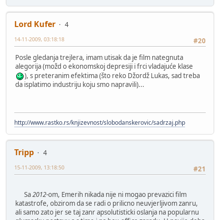
Lord Kufer
4
14-11-2009, 03:18:18
#20
Posle gledanja trejlera, imam utisak da je film nategnuta
alegorija (možd o ekonomskoj depresiji i frci vladajuće klase
), s preteranim efektima (što reko Džordž Lukas, sad treba
da isplatimo industriju koju smo napravili)...
http://www.rastko.rs/knjizevnost/slobodanskerovic/sadrzaj.php
Tripp
4
15-11-2009, 13:18:50
#21
Sa
2012
-om, Emerih nikada nije ni mogao prevazici film
katastrofe, obzirom da se radi o prilicno neuvjerljivom zanru,
ali samo zato jer se taj zanr apsolutisticki oslanja na popularnu