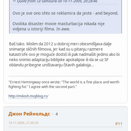
Quote from: Le Samourai on 10-11-2009, 20:28:46
Ovo je sve ono shto se reklamira da jeste - and beyond.
Ovolika disaster movie masturbacija nikada nije
vidjena u istoriji filma. In awe.
Baš tako. Mislim da 2012 u dobroj meri obesmišljava dalje
snimanje sličnih filmova, jer kad su u pitanju razmere
katastrofe ovo je moguće dostići ili pak nadmašiti jedino ako bi
neko snimio adaptaciju biblijske apokalipse ili da se uz SF
oblandu pribegne uništavanju čitavih galaksija...
"Ernest Hemingway once wrote: "The world is a fine place and worth
fighting for." I agree with the second part."
http://milosh.mojblog.rs/
Джон Рейнольдс
4
10-11-2009, 21:00:33
#11