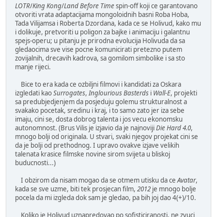
LOTR
/
King Kong
/
Land Before Time
spin-off koji ce garantovano
otvoriti vrata adaptacijama mongoloidnih basni Roba Hoba,
Tada Vilijamsa i Roberta Dzordana, kada ce se Holivud, kako mu
i dolikuje, pretvoriti u poligon za bajke i animaciju i galantnu
spejs-operu; u pitanju je prirodna evolucija Holivuda da sa
gledaocima sve vise pocne komunicirati pretezno putem
zovijalnih, drecavih kadrova, sa gomilom simbolike i sa sto
manje rijeci.
Bice to era kada ce ozbiljni filmovi i kandidati za Oskara
izgledati kao
Surrogates
,
Inglourious Basterds
i
Wall-E
, projekti
sa predubjedjenjem da posjeduju golemu strukturalnost a
svakako pocetak, sredinu i kraj, i to samo zato jer iza sebe
imaju, cini se, dosta dobrog talenta i jos vecu ekonomsku
autonomnost. (Brus Vilis je izjavio da je najnoviji
Die Hard 4.0
,
mnogo bolji od originala. U stvari, svaki njegov projekat cini se
da je bolji od prethodnog. I upravo ovakve izjave velikih
talenata krasice filmske novine sirom svijeta u bliskoj
buducnosti...)
I obzirom da nisam mogao da se otmem utisku da ce
Avatar
,
kada se sve uzme, biti tek prosjecan film,
2012
je mnogo bolje
pocela da mi izgleda dok sam je gledao, pa bih joj dao 4(+)/10.
Koliko je Holivud uznapredovao po sofisticiranosti, ne zvuci