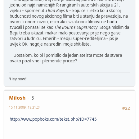
jednu od najdinamicnijih R-rangiranih autorskih akcija u 21.
vijeku – spomenutu
Bad Boys II
– koju ce rijetko ko u skoroj
buducnosti novog akcionog filma biti u stanju da prevazidje, na
ovom ili onom nivou, osim ako svi akcioni filmovi ne budu
zvucali i ponasali se kao
The Bourne Supremacy
. Stoga mislim da
Beju treba iskazati makar malo postovanja prije nego ga se
zatvori u ludnicu. Emerih - medju super-rediteljima - jos je
uvijek OK, negdje na sredini moje shit-liste.
Uostalom, ko bi i pomislio da jedan ateista moze da stvara
ovako pozitivne i plemenite pricice?
'Hey now!'
Milosh
5
15-11-2009, 18:21:24
#22
http://www.popboks.com/tekst.php?ID=7745