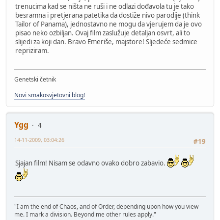
trenucima kad se ništa ne ruši i ne odlazi dođavola tu je tako
besramna i pretjerana patetika da dostiže nivo parodije (think
Tailor of Panama), jednostavno ne mogu da vjerujem da je ovo
pisao neko ozbiljan. Ovaj film zaslužuje detaljan osvrt, ali to
slijedi za koji dan. Bravo Emeriše, majstore! Sljedeće sedmice
repriziram.
Genetski četnik
Novi smakosvjetovni blog!
Ygg
4
14-11-2009, 03:04:26
#19
Sjajan film! Nisam se odavno ovako dobro zabavio.
"I am the end of Chaos, and of Order, depending upon how you view
me. I mark a division. Beyond me other rules apply."