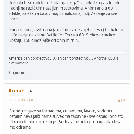
Trebalo bi snimiti film "Sudar galaksija" sa nekoliko paralelnih
radnji na različitim naseljenim svetovima. Animirano u 6D
(dakle, sa ekstra basovima, drmalicama, itsl). Zezanje za sve
pare.
Koga zanima, ovih dana (ako Tomica ne zajebe stvar) trebalo bi
u Koloseju da krene Battle for Terra u 6D. Stolice-drmalice
koštaju 150 dindži više od onih mirnih.
America can't protect you, Allah can't protect you... And the KGB is
everywhere.
#Τζούτσε
Kunac
4
10-11-2009, 21:01:52
#12
Scene jurnjave sa tornadima, cunamima, lavom, vodom i
ostalim nevaljalštinama su veoma zabavne - sve ostalo, ono sto
film cini filmom, grozno je. Bedna americka propaganda i losa
melodrama.