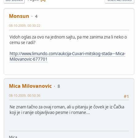
Monsun
4
08-10-2009, 00:30:22
Vidoh oglas za ovo na jednom sajtu, pa me zanima zna li neko o
cemu se radi?
http://www.limundo.com/aukcija-Cuvari-mitskog-stada---Mica-
Milovanovic-677701
Mica Milovanovic
8
08-10-2009, 00:50:36
#1
Ne znam tačno za ovaj roman, ali u pitanju je čovek je iz Čačka
koji je i ranije objavljivao pesme i romane...
Mica