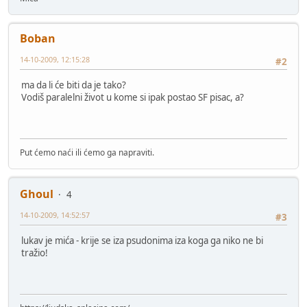
Boban
14-10-2009, 12:15:28
#2
ma da li će biti da je tako?
Vodiš paralelni život u kome si ipak postao SF pisac, a?
Put ćemo naći ili ćemo ga napraviti.
Ghoul
4
14-10-2009, 14:52:57
#3
lukav je mića - krije se iza psudonima iza koga ga niko ne bi
tražio!