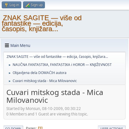
Log in
Sign up
ZNAK SAGITE — više od
fantastike — edicija,
časopis, knjižara...
Main Menu
ZNAK SAGITE — više od fantastike — edicija, časopis, knjižara...
NAUČNA FANTASTIKA, FANTASTIKA i HOROR — KNJIŽEVNOST
►
Objavljena dela DOMAĆIH autora
►
Cuvari mitskog stada - Mica Milovanovic
►
Cuvari mitskog stada - Mica
Milovanovic
Started by Monsun, 08-10-2009, 00:30:22
0 Members and 1 Guest are viewing this topic.
Pages
1
GO DOWN
USER ACTIONS