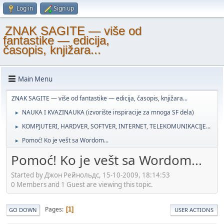
Log in
Sign up
ZNAK SAGITE — više od
fantastike — edicija,
časopis, knjižara...
Main Menu
ZNAK SAGITE — više od fantastike — edicija, časopis, knjižara...
NAUKA I KVAZINAUKA (izvorište inspiracije za mnoga SF dela)
►
KOMPJUTERI, HARDVER, SOFTVER, INTERNET, TELEKOMUNIKACIJE...
►
Pomoć! Ko je vešt sa Wordom...
►
Pomoć! Ko je vešt sa Wordom...
Started by Джон Рейнольдс, 15-10-2009, 18:14:53
0 Members and 1 Guest are viewing this topic.
Pages
1
GO DOWN
USER ACTIONS