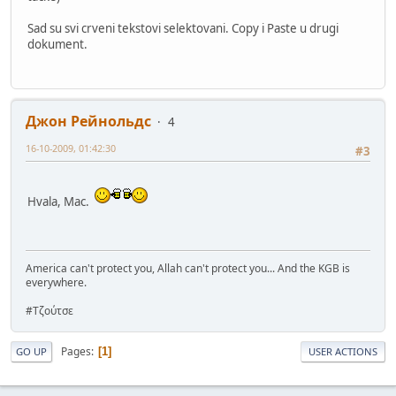
Sad su svi crveni tekstovi selektovani. Copy i Paste u drugi
dokument.
Джон Рейнольдс
4
16-10-2009, 01:42:30
#3
Hvala, Mac.
America can't protect you, Allah can't protect you... And the KGB is
everywhere.
#Τζούτσε
Pages
1
GO UP
USER ACTIONS