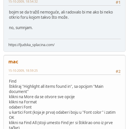
15-10-2009, 18:54:32
#1
bojim se da tražiš nemoguće, ali radovalo bi me ako bi neko
otkrio foru kojom takvo što može.
no, sumnjam.
https://ljudska_splacina.com/
mac
15-10-2009, 18:59:25
#2
Find
štikliraj "Highlight all items found in", sa opcijom "Main
document"
klikni na More da se otvore sve opcije
klikni na Format
odaberi Font
u kartici Font (koja je prva) odaberi boju u "Font color" i zatim
OK
klikni na Find All (stoji umesto Find jer si štiklirao ono iz prve
tačke)