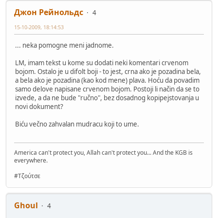
Джон Рейнольдс
4
15-10-2009, 18:14:53
... neka pomogne meni jadnome.
LM, imam tekst u kome su dodati neki komentari crvenom
bojom. Ostalo je u difolt boji - to jest, crna ako je pozadina bela,
a bela ako je pozadina (kao kod mene) plava. Hoću da povadim
samo delove napisane crvenom bojom. Postoji li način da se to
izvede, a da ne bude "ručno", bez dosadnog kopipejstovanja u
novi dokument?
Biću večno zahvalan mudracu koji to ume.
America can't protect you, Allah can't protect you... And the KGB is
everywhere.
#Τζούτσε
Ghoul
4