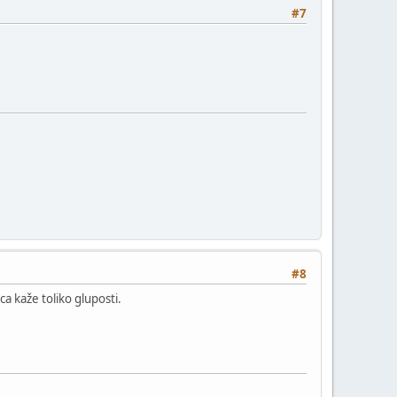
#7
#8
a kaže toliko gluposti.