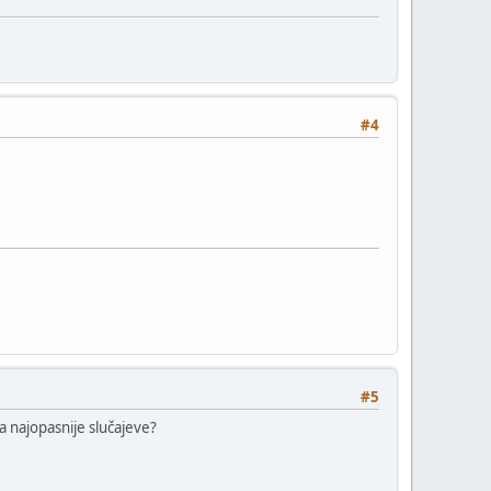
#4
#5
na najopasnije slučajeve?