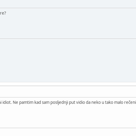
are?
i idiot. Ne pamtim kad sam posljednji put vidio da neko u tako malo rečenic