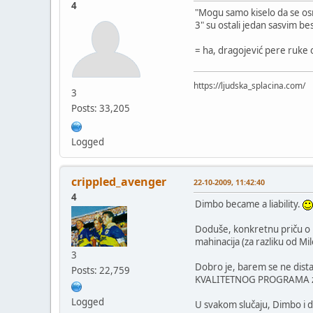
4
"Mogu samo kiselo da se osm
3" su ostali jedan sasvim be
= ha, dragojević pere ruke o
https://ljudska_splacina.com/
3
Posts: 33,205
Logged
crippled_avenger
22-10-2009, 11:42:40
4
Dimbo became a liability.
Doduše, konkretnu priču o pra
mahinacija (za razliku od M
3
Dobro je, barem se ne dista
Posts: 22,759
KVALITETNOG PROGRAMA za No
Logged
U svakom slučaju, Dimbo i d