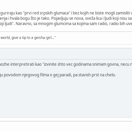
guriraju kao "prvi red srpskih glumaca" i bez kojih ne biste mogli zamisliti 
nja i hvala bogu što je tako. Pojavljuju se nova, sveža lica i ljudi koji nis
"moji ljudi". Naravno, sa mnogim glumcima sa kojima sam radio, radio bih u
world, give a tip to a geisha-girl..."
mozhe interpretirati kao "izvinite shto vec godinama snimam govna, necu n
vju povodom njegovog filma o gej paradi, pa stavish prst na chelo.