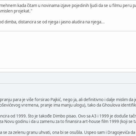
ehnem kada čitam u novinama izjave pojedinih ljudi da se u filmu peru par
smislen projekat."
d dimba, distancira se od njega i jasno aludira na njega...
nju para je više forsirao Pajkić, nego ja, ali definitivno i dalje mislim da j
iloševićevog vremena, pranje ima manju ulogu), tako da Ghoulova identifika
ncira od 1999. što je takođe Dimbo pisao. Ovo sa A3 i 1999 je doduše tačno
vu godinu i da u zamenu za to finansira art-house film 1999 (koji se ta
a se za zelenu granu uhvati, ona bi se osušila. Uspeo sam i Dragojevića d