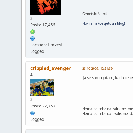
Genetski četnik
3
Novi smakosvjetovni blog!
Posts: 17,456
Location: Harvest
Logged
crippled_avenger
23-10-2009, 12:21:39
4
Ja se samo pitam, kada će 
3
Posts: 22,759
Nema potrebe da zalis me, me
Nema potrebe da hvalis me, d
Logged