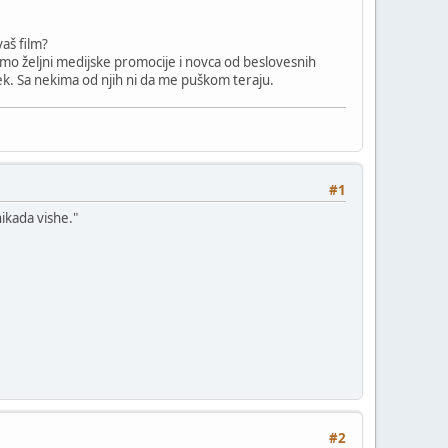
vaš film?
u samo željni medijske promocije i novca od beslovesnih
vek. Sa nekima od njih ni da me puškom teraju.
#1
ikada vishe."
#2