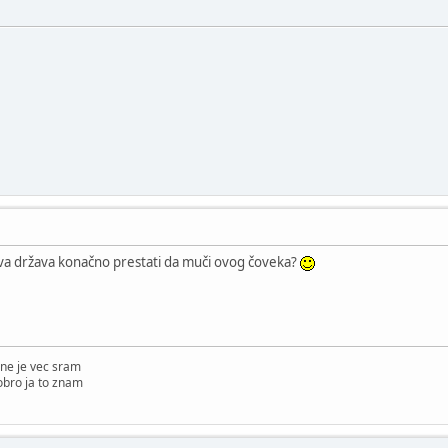
ova država konačno prestati da muči ovog čoveka?
ne je vec sram
obro ja to znam