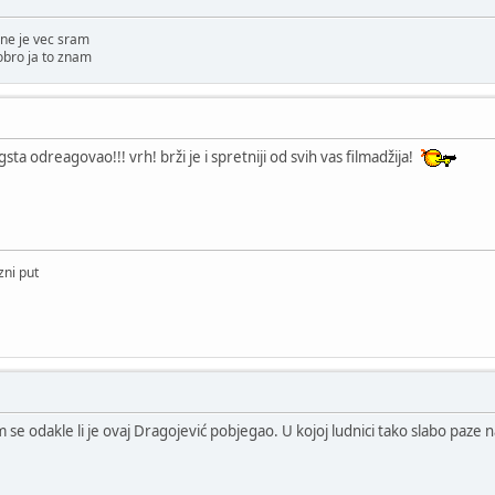
ne je vec sram
obro ja to znam
a odreagovao!!! vrh! brži je i spretniji od svih vas filmadžija!
zni put
 se odakle li je ovaj Dragojević pobjegao. U kojoj ludnici tako slabo paze 