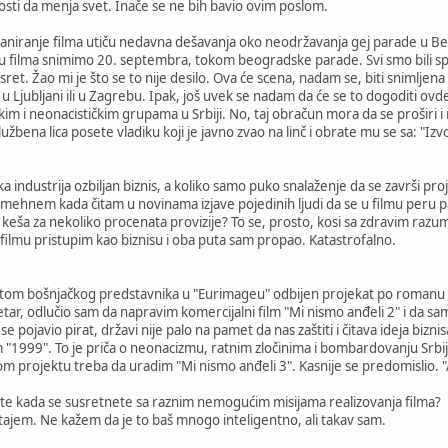
sti da menja svet. Inače se ne bih bavio ovim poslom.
planiranje filma utiču nedavna dešavanja oko neodržavanja gej parade u 
nu filma snimimo 20. septembra, tokom beogradske parade. Svi smo bili spre
susret. Žao mi je što se to nije desilo. Ova će scena, nadam se, biti snimlj
u Ljubljani ili u Zagrebu. Ipak, još uvek se nadam da će se to dogoditi ovd
kim i neonacističkim grupama u Srbiji. No, taj obračun mora da se proširi i 
lužbena lica posete vladiku koji je javno zvao na linč i obrate mu se sa: "
ska industrija ozbiljan biznis, a koliko samo puko snalaženje da se završi pro
mehnem kada čitam u novinama izjave pojedinih ljudi da se u filmu peru p
eša za nekoliko procenata provizije? To se, prosto, kosi sa zdravim razumo
filmu pristupim kao biznisu i oba puta sam propao. Katastrofalno.
vetom bošnjačkog predstavnika u "Eurimageu" odbijen projekat po romanu D
 vetar, odlučio sam da napravim komercijalni film "Mi nismo anđeli 2" i da
 pojavio pirat, državi nije palo na pamet da nas zaštiti i čitava ideja bizni
 "1999". To je priča o neonacizmu, ratnim zločinima i bombardovanju Srbij
om projektu treba da uradim "Mi nismo anđeli 3". Kasnije se predomislio. "
te kada se susretnete sa raznim nemogućim misijama realizovanja filma?
ajem. Ne kažem da je to baš mnogo inteligentno, ali takav sam.