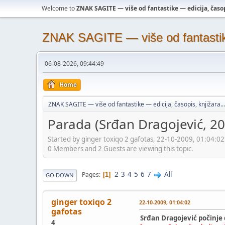
Welcome to
ZNAK SAGITE — više od fantastike — edicija, časopi
ZNAK SAGITE — više od fantastike 
06-08-2026, 09:44:49
Home
ZNAK SAGITE — više od fantastike — edicija, časopis, knjižara...
Parada (Srđan Dragojević, 2
Started by ginger toxiqo 2 gafotas, 22-10-2009, 01:04:02
0 Members and 2 Guests are viewing this topic.
2
3
4
5
6
7
All
Pages
1
GO DOWN
ginger toxiqo 2
22-10-2009, 01:04:02
gafotas
Srđan Dragojević počinje 
4