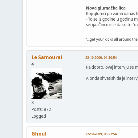
Nova glumačka lica
Koji glumci po vama danas fi
- To se iz godine u godinu me
serija. Čini mi se da su to 
"...get your kicks all around the 
Le Samourai
22-10-2009, 01:30:54
4
Pa dobro, ovaj intervju se 
A onda shvatish da je inter
3
Posts: 872
Logged
Ghoul
22-10-2009, 05:27:54