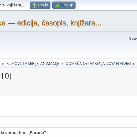
s, knjižara...
.
Log in
Sign up
— edicija, časopis, knjižara...
New
FILMOVI, TV SERIJE, ANIMACIJE
DOMAĆA OSTVARENJA, LOW-FI VIDEO
►
►
►
010)
da snima film ,,Parada"