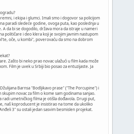
Beogradu?
mni, i ekipa i glumci. Imali smo i dogovor sa policijom
ena na paradi sledeće godine, ovoga puta, kao poslednja u
e. A da bi se dogodilo, država mora da istraje u nameri
na političare i deo klera koji je svojim javnim nastupom
Izvol'te, oče, u kombi", poverovaću da smo na dobrom
jekat?
are. Zašto bi neko prao novac ulažući u film kada može
m. Film je uvek u Srbiji bio posao za entuzijaste. Ja
žulijana Barnsa "Bodljikavo prase" ("The Porcupine") i
 sam skupim novac za film o kome sam godinama sanjao.
sa radi umetničkog filma je otišla dođavola. Drugi put,
e, naš koproducent je insistirao na tome da ukoliko
Anđeli 3" su ostali jedan sasvim besmislen projekat.