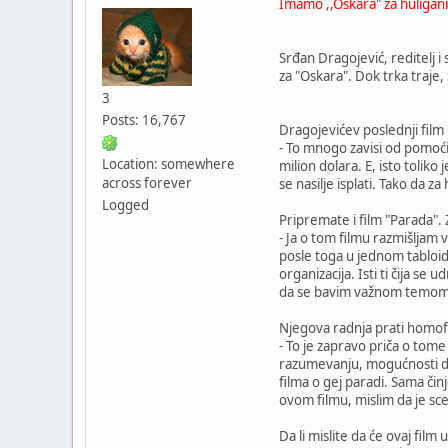
Imamo ,,Oskara" za huligan
Srđan Dragojević, reditelj i
za "Oskara". Dok trka traje,
3
Posts: 16,767
Dragojevićev poslednji film
- To mnogo zavisi od pomoći
Location: somewhere
milion dolara. E, isto toliko
across forever
se nasilje isplati. Tako da
Logged
Pripremate i film "Parada". 
- Ja o tom filmu razmišljam
posle toga u jednom tabloidu
organizacija. Isti ti čija s
da se bavim važnom temom i 
Njegova radnja prati homof
- To je zapravo priča o tome 
razumevanju, mogućnosti da v
filma o gej paradi. Sama či
ovom filmu, mislim da je sc
Da li mislite da će ovaj fi