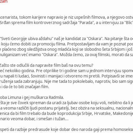
izam
 scenarista, tokom karijere napravio je niz uspešnih filmova, a njegovo ost
 Srđan sprema film kontroverznog sadržaja "Parada", a u intervjuu za "Blic
 "Sveti Georgije ubiva aždahu" naš je kandidat za "Oskara". Na pitanje šta
 koju ćemo dobiti za promociju filma. Pretpostavljam da vam je poznat poda
 je plaćeno zbog siledžijstva onog mladića koji se slobodno šeta Srbijom i j
 za huliganizam već imamo "Oskara". Možda ćemo, za ovaj filmski, morati da
Zašto ste odlučili da napravite film baš na ovu temu?
 već nekoliko godina. Pre otprilike tri godine sam u jednom intervjuu sp
 napali ti ludaci, šovinisti i manijaci i otvoreno mi pretili. Potpisavši s
e udruženja sada zabranjuju. Nije me tada to pokolebalo, naprotiv, bio sam s
da će to biti značajan film.
oba Limuna i gej muškarca Radmila.
šta je sve čovek spreman da uradi za ljubav osobe koju voli, nebitno da li je
eoma različiti ljudi postanu prijatelji, bez obzira na seksualnu, nacional
njenica da bi film trebalo da bude koprodukcija Srbije, Hrvatske, Makedoni
enario veoma dobar, i smešan i tužan...
lm uspeti da razbije predrasude koje dobar deo naroda gaji prema homoseks