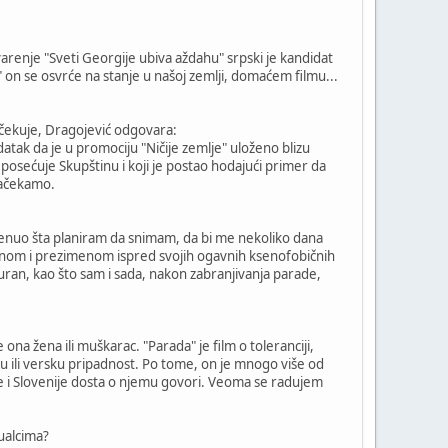
varenje "Sveti Georgije ubiva aždahu" srpski je kandidat
" on se osvrće na stanje u našoj zemlji, domaćem filmu...
 očekuje, Dragojević odgovara:
tak da je u promociju "Ničije zemlje" uloženo blizu
oš posećuje Skupštinu i koji je postao hodajući primer da
 sačekamo.
omenuo šta planiram da snimam, da bi me nekoliko dana
e imenom i prezimenom ispred svojih ogavnih ksenofobičnih
iguran, kao što sam i sada, nakon zabranjivanja parade,
 ona žena ili muškarac. "Parada" je film o toleranciji,
nu ili versku pripadnost. Po tome, on je mnogo više od
je i Slovenije dosta o njemu govori. Veoma se radujem
ualcima?