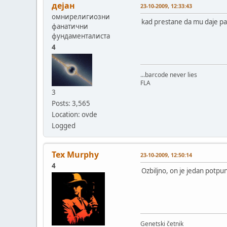
дејан
23-10-2009, 12:33:43
омнирелигиозни
kad prestane da mu daje p
фанатични
фундаменталиста
4
...barcode never lies
FLA
3
Posts: 3,565
Location: ovde
Logged
Tex Murphy
23-10-2009, 12:50:14
4
Ozbiljno, on je jedan potpun
Genetski četnik