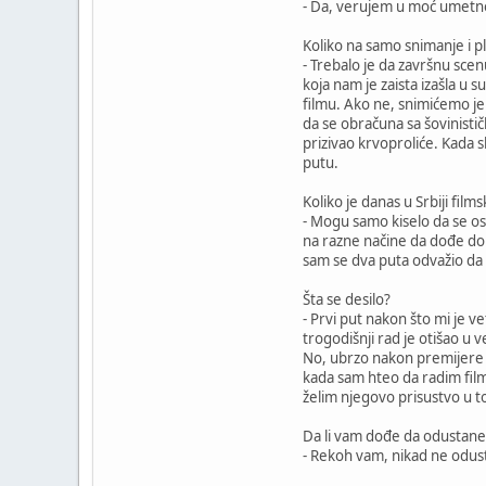
- Da, verujem u moć umetno
Koliko na samo snimanje i 
- Trebalo je da završnu sce
koja nam je zaista izašla u 
filmu. Ako ne, snimićemo je 
da se obračuna sa šovinistič
prizivao krvoproliće. Kada s
putu.
Koliko je danas u Srbiji film
- Mogu samo kiselo da se os
na razne načine da dođe do k
sam se dva puta odvažio da 
Šta se desilo?
- Prvi put nakon što mi je 
trogodišnji rad je otišao u
No, ubrzo nakon premijere se
kada sam hteo da radim film
želim njegovo prisustvo u t
Da li vam dođe da odustane
- Rekoh vam, nikad ne odust