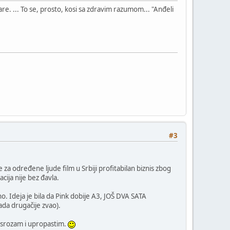
e. ... To se, prosto, kosi sa zdravim razumom... "Anđeli
#3
e za određene ljude film u Srbiji profitabilan biznis zbog
cija nije bez đavla.
. Ideja je bila da Pink dobije A3, JOŠ DVA SATA
da drugačije zvao).
a srozam i upropastim.