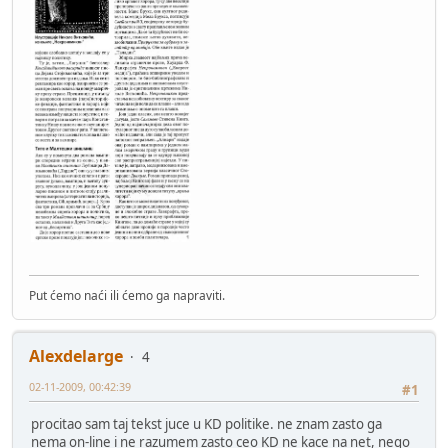
Put ćemo naći ili ćemo ga napraviti.
Alexdelarge
4
02-11-2009, 00:42:39
#1
procitao sam taj tekst juce u KD politike. ne znam zasto ga
nema on-line i ne razumem zasto ceo KD ne kace na net, nego