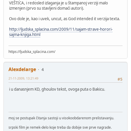
VEŠTICA, i redosled izlaganja je u štampanoj verziji malo
izmenjen (prvo su stavljeni domaći autori).
Ovo dole je, kao i uvek, uncut, as God intended it verzija texta.
http://ljudska_splacina.com/2009/11/sajam-strave-horori-
sajma-knjiga.html
https://ljudska_splacina.com/
Alexdelarge
4
21-11-2009, 13:21:49
#5
i u danasnjem KD, ghoulov tekst, ovoga puta o Bakicu.
moj se postupak čitanja sastoji u visokoobdarenom prelistavanju.
srpski film je remek-delo koje treba da dobije sve prve nagrade.