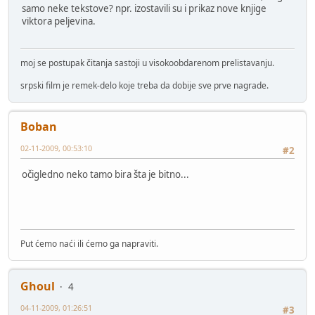
samo neke tekstove? npr. izostavili su i prikaz nove knjige
viktora peljevina.
moj se postupak čitanja sastoji u visokoobdarenom prelistavanju.
srpski film je remek-delo koje treba da dobije sve prve nagrade.
Boban
02-11-2009, 00:53:10
#2
očigledno neko tamo bira šta je bitno...
Put ćemo naći ili ćemo ga napraviti.
Ghoul
4
04-11-2009, 01:26:51
#3