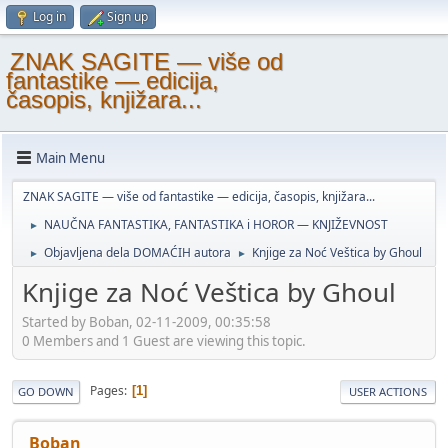
Log in
Sign up
ZNAK SAGITE — više od
fantastike — edicija,
časopis, knjižara...
Main Menu
ZNAK SAGITE — više od fantastike — edicija, časopis, knjižara...
NAUČNA FANTASTIKA, FANTASTIKA i HOROR — KNJIŽEVNOST
►
Objavljena dela DOMAĆIH autora
Knjige za Noć Veštica by Ghoul
►
►
Knjige za Noć Veštica by Ghoul
Started by Boban, 02-11-2009, 00:35:58
0 Members and 1 Guest are viewing this topic.
Pages
1
GO DOWN
USER ACTIONS
Boban