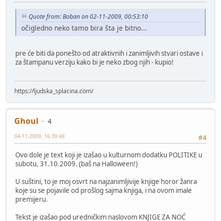
Quote from: Boban on 02-11-2009, 00:53:10
očigledno neko tamo bira šta je bitno...
pre će biti da ponešto od atraktivnih i zanimljivih stvari ostave i
za štampanu verziju kako bi je neko zbog njih - kupio!
https://ljudska_splacina.com/
Ghoul
4
04-11-2009, 16:39:48
#4
Ovo dole je text koji je izašao u kulturnom dodatku POLITIKE u
subotu, 31.10.2009. (baš na Halloween!)
U suštini, to je moj osvrt na najzanimljivije knjige horor žanra
koje su se pojavile od prošlog sajma knjiga, i na ovom imale
premijeru.
Tekst je izašao pod uredničkim naslovom KNJIGE ZA NOĆ