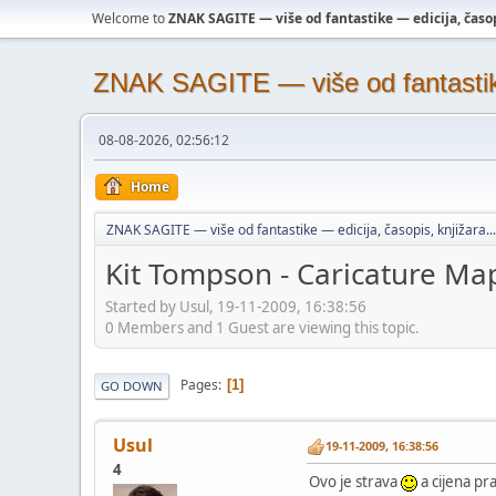
Welcome to
ZNAK SAGITE — više od fantastike — edicija, časopi
ZNAK SAGITE — više od fantastike 
08-08-2026, 02:56:12
Home
ZNAK SAGITE — više od fantastike — edicija, časopis, knjižara...
Kit Tompson - Caricature Ma
Started by Usul, 19-11-2009, 16:38:56
0 Members and 1 Guest are viewing this topic.
Pages
1
GO DOWN
Usul
19-11-2009, 16:38:56
4
Ovo je strava
a cijena pra