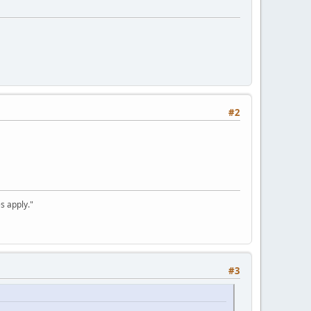
#2
s apply."
#3