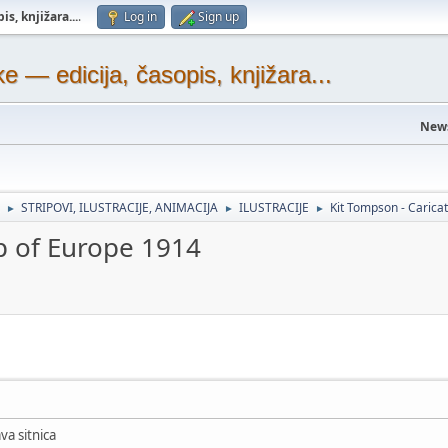
s, knjižara...
.
Log in
Sign up
— edicija, časopis, knjižara...
New
STRIPOVI, ILUSTRACIJE, ANIMACIJA
ILUSTRACIJE
Kit Tompson - Carica
►
►
►
p of Europe 1914
va sitnica