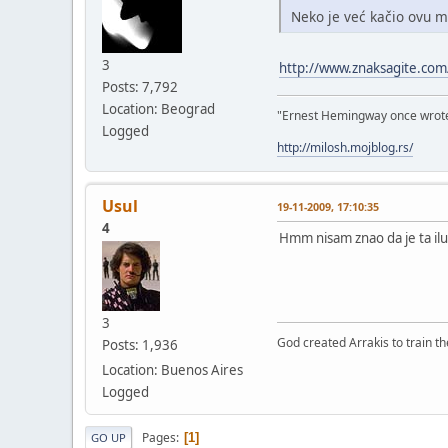
Neko je već kačio ovu 
3
http://www.znaksagite.com
Posts: 7,792
Location: Beograd
"Ernest Hemingway once wrote: "
Logged
http://milosh.mojblog.rs/
Usul
19-11-2009, 17:10:35
4
Hmm nisam znao da je ta ilus
3
God created Arrakis to train the
Posts: 1,936
Location: Buenos Aires
Logged
Pages
1
GO UP