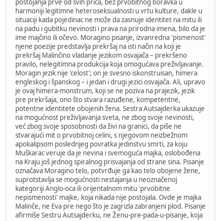
postojanja prve od svih priča, bez prvobitnog boravka u
harmoniji legitimne heteroseksualnosti u vrtu kulture, dakle u
situaciji kada pojedinac ne može da zasnuje identitet na mitu ili
na padu i gubitku nevinosti i prava na prirodna imena, bilo da je
ime majčino ili očevo. Moragino pisanje, izvanredna 'pismenost'
njene poezije predstavlja prekršaj na isti način na koji je
prekršaj Malinčino vladanje jezikom osvajača – prekršeno
pravilo, nelegitimna produkcija koja omogućava preživljavanje.
Moragin jezik nije 'celost'; on je svesno iskonstruisan, himera
engleskog i španskog – i jedan i drugi jezici osvajača. Ali, upravo
je ovaj himera-monstrum, koji se ne poziva na prajezik, jezik
pre prekršaja, ono što stvara razuđene, kompetentne,
potentne identitete obojenih žena. Sestra Autsajderka ukazuje
na mogućnost preživljavanja sveta, ne zbog svoje nevinosti,
već zbog svoje sposobnosti da živi na granici, da piše ne
stvarajući mit o prvobitnoj celini, s njegovom neizbežnom
apokalipsom poslednjeg povratka jedinstvu smrti, za koju
Muškarac veruje da je nevina i svemoguća majka, oslobođena
na Kraju još jednog spiralnog prisvajanja od strane sina. Pisanje
označava Moragino telo, potvrđuje ga kao telo obojene žene,
suprotstavlja se mogućnosti nestajanja u neoznačenoj
kategoriji Anglo-oca ili orijentalnom mitu 'prvobitne
nepismenosti' majke, koja nikada nije postojala. Ovde je majka
Malinče, ne Eva pre nego što je zagrizla zabranjeni plod. Pisanje
afirmiše Sestru Autsajderku, ne Ženu-pre-pada-u-pisanje, koja