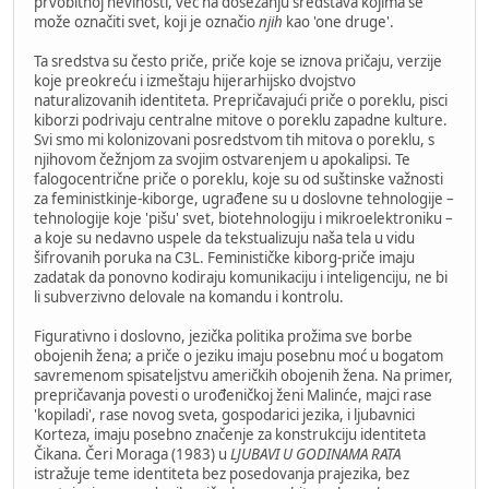
prvobitnoj nevinosti, već na dosezanju sredstava kojima se
može označiti svet, koji je označio
njih
kao 'one druge'.
Ta sredstva su često priče, priče koje se iznova pričaju, verzije
koje preokreću i izmeštaju hijerarhijsko dvojstvo
naturalizovanih identiteta. Prepričavajući priče o poreklu, pisci
kiborzi podrivaju centralne mitove o poreklu zapadne kulture.
Svi smo mi kolonizovani posredstvom tih mitova o poreklu, s
njihovom čežnjom za svojim ostvarenjem u apokalipsi. Te
falogocentrične priče o poreklu, koje su od suštinske važnosti
za feministkinje-kiborge, ugrađene su u doslovne tehnologije –
tehnologije koje 'pišu' svet, biotehnologiju i mikroelektroniku –
a koje su nedavno uspele da tekstualizuju naša tela u vidu
šifrovanih poruka na C3L. Feminističke kiborg-priče imaju
zadatak da ponovno kodiraju komunikaciju i inteligenciju, ne bi
li subverzivno delovale na komandu i kontrolu.
Figurativno i doslovno, jezička politika prožima sve borbe
obojenih žena; a priče o jeziku imaju posebnu moć u bogatom
savremenom spisateljstvu američkih obojenih žena. Na primer,
prepričavanja povesti o urođeničkoj ženi Malinće, majci rase
'kopiladi', rase novog sveta, gospodarici jezika, i ljubavnici
Korteza, imaju posebno značenje za konstrukciju identiteta
Čikana. Čeri Moraga (1983) u
LJUBAVI U GODINAMA RATA
istražuje teme identiteta bez posedovanja prajezika, bez