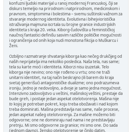
konfuzni ljudski materijal u ranoj modernoj Francuskoj, čiji se
diskurs temeljio na prirodnom i natprirodnom, medicinskom i
pravnom, simptomima i bolestima – svemu suštinski važnom za
stvaranje modernog identiteta. Evolutivna i bihejvioristička
istraživanja majmuna iscrtala su brojne granice industrijskih
identiteta s kraja 20. veka. Kiborg-čudovišta u feminističkoj
naučnoj fantastici definišu sasvim različite političke mogućnosti
i ograničenja od onih koja nudi monotona fikcija o Muškarcu i
Ženi.
Ozbiljno razmatranje shvatanja kiborga kao nečeg drukčijeg od
naših neprijatelja ima nekoliko posledica. Naša tela, nas same;
tela su karte moći i identiteta. Kiborzi nisu izuzetak. Telo
kiborga nije nevino; ono nije rođeno u vrtu; ono ne traži
unitarni identitet, na taj način beskrajno (ili barem do kraja
sveta) generišući antagonističke dualizme; ono podrazumeva
ironiju. Jedno je nedovoljno, a dvoje je samo jedna mogućnost.
Intenzivno zadovoljstvo u veštini, mašinskoj veštini, prestaje da
bude greh, i postaje jedan aspekat otelotvorenja. Mašina nije
to
kojoj je potreban pokret, koju treba obožavati i nad kojom
treba dominirati. Mašina predstavlja nas same, naše procese,
jedan aspekat našeg otelotvorenja. Za mašine možemo biti
odgovorne; one ne dominiraju nad nama i ne predstavljaju
pretnju. Mi smo odgovorne za granice; mi smo one. Do sada
(jednom davno), žensko otelotvorenje se činilo datim,