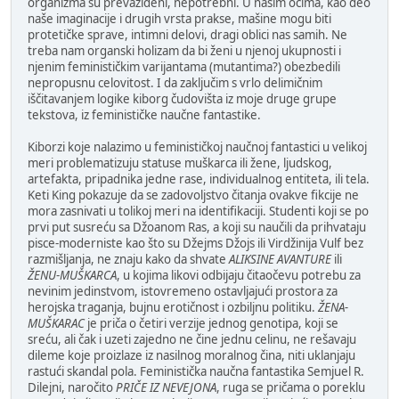
organizma su prevaziđeni, nepotrebni. U našim očima, kao deo
naše imaginacije i drugih vrsta prakse, mašine mogu biti
protetičke sprave, intimni delovi, dragi oblici nas samih. Ne
treba nam organski holizam da bi ženi u njenoj ukupnosti i
njenim feminističkim varijantama (mutantima?) obezbedili
nepropusnu celovitost. I da zaključim s vrlo delimičnim
iščitavanjem logike kiborg čudovišta iz moje druge grupe
tekstova, iz feminističke naučne fantastike.
Kiborzi koje nalazimo u feminističkoj naučnoj fantastici u velikoj
meri problematizuju statuse muškarca ili žene, ljudskog,
artefakta, pripadnika jedne rase, individualnog entiteta, ili tela.
Keti King pokazuje da se zadovoljstvo čitanja ovakve fikcije ne
mora zasnivati u tolikoj meri na identifikaciji. Studenti koji se po
prvi put susreću sa Džoanom Ras, a koji su naučili da prihvataju
pisce-moderniste kao što su Džejms Džojs ili Virdžinija Vulf bez
razmišljanja, ne znaju kako da shvate
ALIKSINE AVANTURE
ili
ŽENU
-
MUŠKARCA
, u kojima likovi odbijaju čitaočevu potrebu za
nevinim jedinstvom, istovremeno ostavljajući prostora za
herojska traganja, bujnu erotičnost i ozbiljnu politiku.
ŽENA-
MUŠKARAC
je priča o četiri verzije jednog genotipa, koji se
sreću, ali čak i uzeti zajedno ne čine jednu celinu, ne rešavaju
dileme koje proizlaze iz nasilnog moralnog čina, niti uklanjaju
rastući skandal pola. Feministička naučna fantastika Semjuel R.
Dilejni, naročito
PRIČE IZ NEVEJONA
, ruga se pričama o poreklu