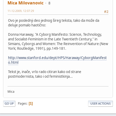
Mica Milovanovic
8
11-12-2009, 12:07:29
#2
Ovo je poslednji deo jednog šireg teksta, tako da može da
deluje pomalo haotično:
Donna Haraway, "A Cyborg Manifesto: Science, Technology,
and Socialist-Feminism in the Late Twentieth Century," in
Simians, Cyborgs and Women: The Reinvention of Nature (New
York; Routledge, 1991), pp.149-181.
http://www.stanford.edu/dept/HPS/Haraway/CyborgManifest
o.html
Tekst je, inače, vrlo rado citiran kako od strane
postmodernista, tako i od feministkinja...
Mica
Pages
1
GO UP
USER ACTIONS