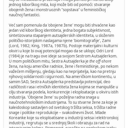
jednog kiborškog mita, koji može biti od pomoći: stvaranje
obojenih žena i monstruoznih "sopstava" u feminističkoj
naučnoj fantastici.
Već sam pomenula da 'obojene žene' mogu biti shvaćene kao
jedan vid kiborškog identiteta, jedna bogata subjektivnost,
sintetizovana stapanjem autsajderskih identiteta, u složenim
političko-istorijskim naslagama njene 'biomitografije', Zami
(Lord, 1982; King, 1987a, 1987b). Postoje materijalni i kulturni
okviri u koje bi ovaj potencijal mogao da se uklopi; Odri Lord
(1984) je na tragu ove ideje sa svojom Sestrom Autsajderkom.
U mom političkom mitu, Sestra Autsajderka je
the off-shore
žena, na koju američke radnice, žene i feministkinje, po nekom
važećem mišljenju, gledaju kao na neprijatelja, kao na pretnju
njihovoj solidarnosti i sigurnosti. Na američkom kontinentu, u
samim SAD, Sestra Autsajderka predstavlja potencijal, deo
različitosti rasa i etničkih identiteta žena kojima se manipuliše u
cilju stvaranja podela, konkurencije i eksploatacije u okviru istih
industrija. 'Obojene žene' su poželjna radna snaga u
naučnotehnološkim industrijama. To su stvarne žene za koje je
kaleidoskop sastavljen od svetskog tržišta seksa, tržišta radne
snage i politike reprodukcije – svakodnevni život. Mlade
Koreanke koje su eksploatisane u industriji seksa i elektronskoj
industriji, regrutuju se u srednjoj školi i obrazuju za rad na
integrisanim kolima. Pismenost, naročito na engleskom jeziku,