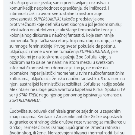
istražuju granice jezika; san o predstavljanju iskustva u
komunikaciji; neophodnost ograničenja, delimičnosti, i
intimnosti čak i u ovom svetu stalne transformacije i
povezanosti.
SUPERLUMINAL
takođe predstavlja one
protivrečnosti koje definišu svet kiborga u još jednom smislu;
tekstualno on otelotvoruje ukrštanje feminističke teorije i
kolonijalnog diskursa u naučnoj fantastici, koje sam ranije
pomenula. To je tačka susretanja koja ima dugu istoriju, a koju
su mnoge feministkinje 'Prvog sveta' pokušale da potisnu,
uključujući i mene u vreme tumačenja
SUPERLUMINALA
, pre
nego što mi je na to skrenula pažnju Zoe Sofulis, kojoj, s
obzirom na to da se ne nalazi na istom mestu u svetskom
informatičkom sistemu dominacije kao ja, ne može da
promakne imperijalistički momenat u svim naučnofantastičnim
kulturama, uključujući i žensku naučnu fantastiku. S obzirom na
njen, australijski feministički senzibilitet, Sofulis se radije sećala
Mekintajerine uloge pisca avantura kapetana Kirka i Spoka u TV
seriji
STAR
TREK,
nego njenog ponovnog ispisivanja romanse u
SUPERLUMINALU
.
Čudovišta su oduvek definisala granice zajednice u zapadnim
imaginacijama. Kentauri i Amazonke antičke Grčke uspostavili
su granice centralnog dela društva rezervisanog za muškarce u
Grčkoj, remeteći brak i zamagljujući granice između ratnika i
životinjskog, ili žene. Nerazdvojeni blizanci i hermafroditi bili su