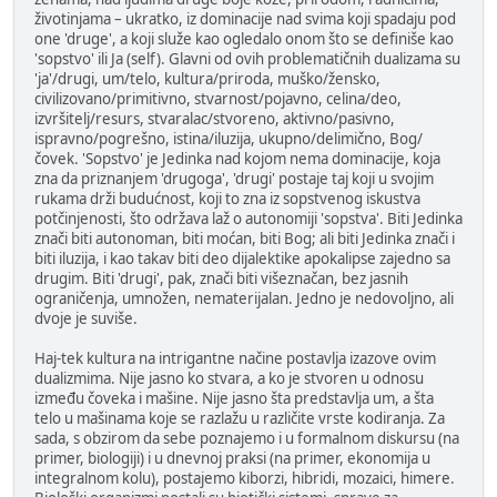
životinjama – ukratko, iz dominacije nad svima koji spadaju pod
one 'druge', a koji služe kao ogledalo onom što se definiše kao
'sopstvo' ili Ja (self). Glavni od ovih problematičnih dualizama su
'ja'/drugi, um/telo, kultura/priroda, muško/žensko,
civilizovano/primitivno, stvarnost/pojavno, celina/deo,
izvršitelj/resurs, stvaralac/stvoreno, aktivno/pasivno,
ispravno/pogrešno, istina/iluzija, ukupno/delimično, Bog/
čovek. 'Sopstvo' je Jedinka nad kojom nema dominacije, koja
zna da priznanjem 'drugoga', 'drugi' postaje taj koji u svojim
rukama drži budućnost, koji to zna iz sopstvenog iskustva
potčinjenosti, što održava laž o autonomiji 'sopstva'. Biti Jedinka
znači biti autonoman, biti moćan, biti Bog; ali biti Jedinka znači i
biti iluzija, i kao takav biti deo dijalektike apokalipse zajedno sa
drugim. Biti 'drugi', pak, znači biti višeznačan, bez jasnih
ograničenja, umnožen, nematerijalan. Jedno je nedovoljno, ali
dvoje je suviše.
Haj-tek kultura na intrigantne načine postavlja izazove ovim
dualizmima. Nije jasno ko stvara, a ko je stvoren u odnosu
između čoveka i mašine. Nije jasno šta predstavlja um, a šta
telo u mašinama koje se razlažu u različite vrste kodiranja. Za
sada, s obzirom da sebe poznajemo i u formalnom diskursu (na
primer, biologiji) i u dnevnoj praksi (na primer, ekonomija u
integralnom kolu), postajemo kiborzi, hibridi, mozaici, himere.