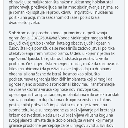
obnavljaju zemaljska staništa nakon nuklearnog holokausta i
primoravaju preživele ljude na intimno sjedinjavanje s njima. To
je roman koji ispituje reproduktivnu, lingvističku i nuklearnu
politiku na polju mita sazdanom od rase i pola s kraja
dvadesetog veka.
S obzirom da je posebno bogat primerima nepoštovanja
ograničenja,
SUPERLUMINAL
Vonde Mekintajer mogao bi da
zaključi ovaj grubo skraćeni katalog obećavajućih i opasnih
čudovišta koja pomažu da se redefinišu zadovoljstva i politika
otelotvorenja i feminističko pismo. U delu u kojem nijedan lik
nije 'samo' ljudsko biće, status ljudskosti predstavlja veliki
problem. Orka, genetski izmenjen ronilac, može da razgovara s
kitovima ubicama i da preživi uslove koji vladaju u dubinama
okeana, ali ona čezne da istraži kosmos kao pilot, što
podrazumeva ugradnju bioničkih implantata koji bi mogli da
ugroze njeno srodstvo s roniocima i kitovima. Transformacije
se vrše vektorima virusa koji nose novi razvojni kod,
operacijom s transplantacijom, implantatima mikroelektronskih
sprava, analognim duplikatima i drugim sredstvima. Laknea
postaje pilot prihvativši implantat srca i druge izmene na
svome telu, koje su neophodne za preživljavanje pri kretanju
bržem od svetlosti. Radu Drakul preživljava virusnu kugu na
svojoj planeti i shvata da je dobio osećaj za vreme koji menja
granice prostorne percepcije za celu njegovu vrstu. Svi likovi