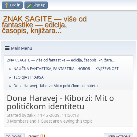
Log in
Sign up
ZNAK SAGITE — više od
fantastike — edicija,
časopis, knjižara...
Main Menu
ZNAK SAGITE — više od fantastike — edicija, časopis, knjižara...
NAUČNA FANTASTIKA, FANTASTIKA i HOROR — KNJIŽEVNOST
►
TEORIJA I PRAKSA
►
Dona Haravej - Kiborzi: Mit o političkom identitetu
►
Dona Haravej - Kiborzi: Mit o
političkom identitetu
Started by zakk, 11-12-2009, 11:50:18
0 Members and 1 Guest are viewing this topic.
Pages
1
GO DOWN
USER ACTIONS