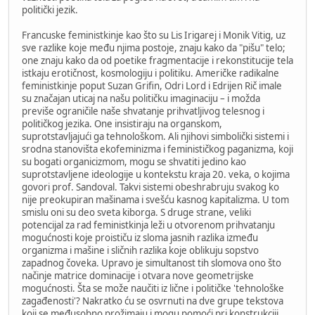
politički jezik.
Francuske feministkinje kao što su Lis Irigarej i Monik Vitig, uz
sve razlike koje među njima postoje, znaju kako da "pišu" telo;
one znaju kako da od poetike fragmentacije i rekonstitucije tela
istkaju erotičnost, kosmologiju i politiku. Američke radikalne
feministkinje poput Suzan Grifin, Odri Lord i Edrijen Rič imale
su značajan uticaj na našu političku imaginaciju – i možda
previše ograničile naše shvatanje prihvatljivog telesnog i
političkog jezika. One insistiraju na organskom,
suprotstavljajući ga tehnološkom. Ali njihovi simbolički sistemi i
srodna stanovišta ekofeminizma i feminističkog paganizma, koji
su bogati organicizmom, mogu se shvatiti jedino kao
suprotstavljene ideologije u kontekstu kraja 20. veka, o kojima
govori prof. Sandoval. Takvi sistemi obeshrabruju svakog ko
nije preokupiran mašinama i svešću kasnog kapitalizma. U tom
smislu oni su deo sveta kiborga. S druge strane, veliki
potencijal za rad feministkinja leži u otvorenom prihvatanju
mogućnosti koje proističu iz sloma jasnih razlika između
organizma i mašine i sličnih razlika koje oblikuju sopstvo
zapadnog čoveka. Upravo je simultanost tih slomova ono što
načinje matrice dominacije i otvara nove geometrijske
mogućnosti. Šta se može naučiti iz lične i političke 'tehnološke
zagađenosti'? Nakratko ću se osvrnuti na dve grupe tekstova
koji se međusobno prožimaju i mogu pomoći pri konstrukciji