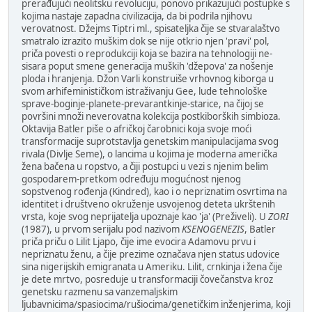
prerađujući neolitsku revoluciju, ponovo prikazujući postupke s
kojima nastaje zapadna civilizacija, da bi podrila njihovu
verovatnost. Džejms Tiptri ml., spisateljka čije se stvaralaštvo
smatralo izrazito muškim dok se nije otkrio njen 'pravi' pol,
priča povesti o reprodukciji koja se bazira na tehnologiji ne-
sisara poput smene generacija muških 'džepova' za nošenje
ploda i hranjenja. Džon Varli konstruiše vrhovnog kiborga u
svom arhifeminističkom istraživanju Gee, lude tehnološke
sprave-boginje-planete-prevarantkinje-starice, na čijoj se
površini množi neverovatna kolekcija postkiborških simbioza.
Oktavija Batler piše o afričkoj čarobnici koja svoje moći
transformacije suprotstavlja genetskim manipulacijama svog
rivala (Divlje Seme), o lancima u kojima je moderna američka
žena bačena u ropstvo, a čiji postupci u vezi s njenim belim
gospodarem-pretkom određuju mogućnost njenog
sopstvenog rođenja (Kindred), kao i o nepriznatim osvrtima na
identitet i društveno okruženje usvojenog deteta ukrštenih
vrsta, koje svog neprijatelja upoznaje kao 'ja' (Preživeli). U
ZORI
(1987), u prvom serijalu pod nazivom
KSENOGENEZIS
, Batler
priča priču o Lilit Ljapo, čije ime evocira Adamovu prvu i
nepriznatu ženu, a čije prezime označava njen status udovice
sina nigerijskih emigranata u Ameriku. Lilit, crnkinja i žena čije
je dete mrtvo, posreduje u transformaciji čovečanstva kroz
genetsku razmenu sa vanzemaljskim
ljubavnicima/spasiocima/rušiocima/genetičkim inženjerima, koji