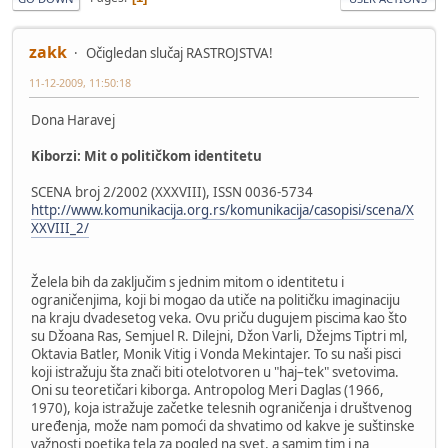
zakk
Očigledan slučaj RASTROJSTVA!
11-12-2009, 11:50:18
Dona Haravej
Kiborzi: Mit o političkom identitetu
SCENA broj 2/2002 (XXXVIII), ISSN 0036-5734
http://www.komunikacija.org.rs/komunikacija/casopisi/scena/X
XXVIII_2/
Želela bih da zaključim s jednim mitom o identitetu i
ograničenjima, koji bi mogao da utiče na političku imaginaciju
na kraju dvadesetog veka. Ovu priču dugujem piscima kao što
su Džoana Ras, Semjuel R. Dilejni, Džon Varli, Džejms Tiptri ml,
Oktavia Batler, Monik Vitig i Vonda Mekintajer. To su naši pisci
koji istražuju šta znači biti otelotvoren u "haj–tek" svetovima.
Oni su teoretičari kiborga. Antropolog Meri Daglas (1966,
1970), koja istražuje začetke telesnih ograničenja i društvenog
uređenja, može nam pomoći da shvatimo od kakve je suštinske
važnosti poetika tela za pogled na svet, a samim tim i na