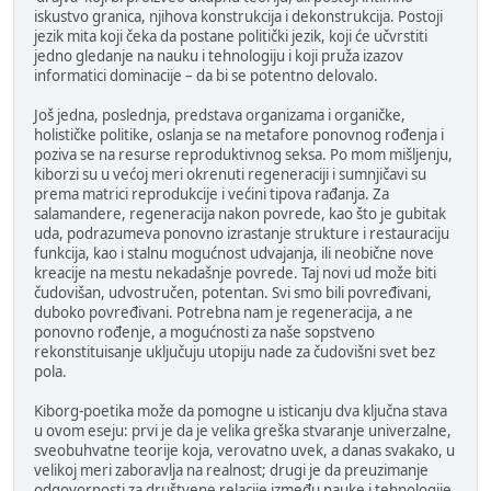
iskustvo granica, njihova konstrukcija i dekonstrukcija. Postoji
jezik mita koji čeka da postane politički jezik, koji će učvrstiti
jedno gledanje na nauku i tehnologiju i koji pruža izazov
informatici dominacije – da bi se potentno delovalo.
Još jedna, poslednja, predstava organizama i organičke,
holističke politike, oslanja se na metafore ponovnog rođenja i
poziva se na resurse reproduktivnog seksa. Po mom mišljenju,
kiborzi su u većoj meri okrenuti regeneraciji i sumnjičavi su
prema matrici reprodukcije i većini tipova rađanja. Za
salamandere, regeneracija nakon povrede, kao što je gubitak
uda, podrazumeva ponovno izrastanje strukture i restauraciju
funkcija, kao i stalnu mogućnost udvajanja, ili neobične nove
kreacije na mestu nekadašnje povrede. Taj novi ud može biti
čudovišan, udvostručen, potentan. Svi smo bili povređivani,
duboko povređivani. Potrebna nam je regeneracija, a ne
ponovno rođenje, a mogućnosti za naše sopstveno
rekonstituisanje uključuju utopiju nade za čudovišni svet bez
pola.
Kiborg-poetika može da pomogne u isticanju dva ključna stava
u ovom eseju: prvi je da je velika greška stvaranje univerzalne,
sveobuhvatne teorije koja, verovatno uvek, a danas svakako, u
velikoj meri zaboravlja na realnost; drugi je da preuzimanje
odgovornosti za društvene relacije između nauke i tehnologije