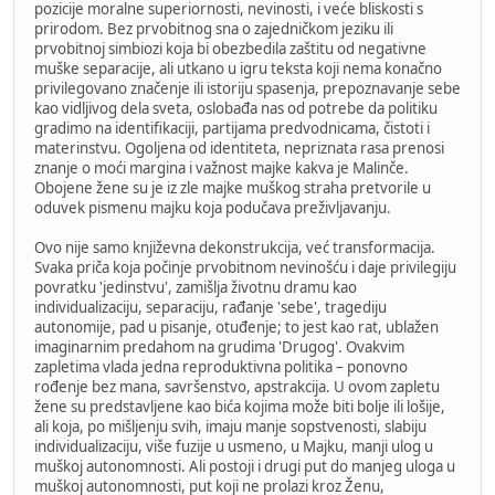
pozicije moralne superiornosti, nevinosti, i veće bliskosti s
prirodom. Bez prvobitnog sna o zajedničkom jeziku ili
prvobitnoj simbiozi koja bi obezbedila zaštitu od negativne
muške separacije, ali utkano u igru teksta koji nema konačno
privilegovano značenje ili istoriju spasenja, prepoznavanje sebe
kao vidljivog dela sveta, oslobađa nas od potrebe da politiku
gradimo na identifikaciji, partijama predvodnicama, čistoti i
materinstvu. Ogoljena od identiteta, nepriznata rasa prenosi
znanje o moći margina i važnost majke kakva je Malinče.
Obojene žene su je iz zle majke muškog straha pretvorile u
oduvek pismenu majku koja podučava preživljavanju.
Ovo nije samo književna dekonstrukcija, već transformacija.
Svaka priča koja počinje prvobitnom nevinošću i daje privilegiju
povratku 'jedinstvu', zamišlja životnu dramu kao
individualizaciju, separaciju, rađanje 'sebe', tragediju
autonomije, pad u pisanje, otuđenje; to jest kao rat, ublažen
imaginarnim predahom na grudima 'Drugog'. Ovakvim
zapletima vlada jedna reproduktivna politika – ponovno
rođenje bez mana, savršenstvo, apstrakcija. U ovom zapletu
žene su predstavljene kao bića kojima može biti bolje ili lošije,
ali koja, po mišljenju svih, imaju manje sopstvenosti, slabiju
individualizaciju, više fuzije u usmeno, u Majku, manji ulog u
muškoj autonomnosti. Ali postoji i drugi put do manjeg uloga u
muškoj autonomnosti, put koji ne prolazi kroz Ženu,