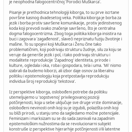
je neophodna falogocentričnoj 'Porodici Muškarca'.
Pisanje je prethodnica tehnologiji kiborga, to su prve iscrtane
površine kasnog dvadesetog veka. Politika kiborga je borba za
jezik i borba protiv savršene komunikacije, protiv jedinstvenog
koda koji prevodi svako značenje savršeno, što je centralna
dogma falogocentrizma. Zbog toga politika kiborga insistira na
buci i zagovara 'zagađenost', slaveći nepriznatu fuziju životinje i
mašine. To su spojevi koji Muškarca i Ženu čine tako
problematičnim, koji podrivaju strukturu žudnje, silu za koju se
veruje da generiše jezik i pol, i tako podrivaju strukturu i
modalitete reprodukcije 'Zapadnog' identiteta, prirode i
kulture, ogledala i oka, roba i gospodara, tela i uma. 'Mi' nismo
izabrali da budemo kiborzi, ali izbor daje osnov za liberalnu
politiku i epistemologiju koja pretpostavlja reprodukciju
individua široj reprodukciji 'tekstova'.
Iz perspektive kiborga, oslobođeni potrebe da politiku
utemeljujemo u 'sopstvenoj' privilegovanoj poziciji
potčinjenosti, koja u sebe uključuje sve druge vrste dominacije,
oslobođeni nevinosti onih koji su je izgubili, polazišta onih koji
su bliži prirodi, u stanju smo da sagledamo moćne potencijale.
Feminizam i marksizam su se do sada zasnivali na zapadnim
epistemološkim nužnostima da se revolucionarni subjekt
konstruiše iz perspektive hijerarhije potčinjenosti i/ili latentne