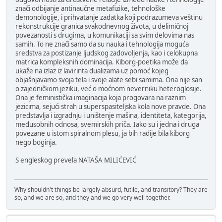
znači odbijanje antinaučne metafizike, tehnološke
demonologije, i prihvatanje zadatka koji podrazumeva veštinu
rekonstrukcije granica svakodnevnog života, u delimičnoj
povezanosti s drugima, u komunikaciji sa svim delovima nas
samih. To ne znači samo da su nauka i tehnologija moguća
sredstva za postizanje ljudskog zadovoljenja, kao i celokupna
matrica kompleksnih dominacija. Kiborg-poetika može da
ukaže na izlaz iz lavirinta dualizama uz pomoć kojeg
objašnjavamo svoja tela i svoje alate sebi samima. Ona nije san
o zajedničkom jeziku, već o moćnom neverniku heteroglosije.
Ona je feministička imaginacija koja progovara na raznim
jezicima, sejući strah u superspasiteljska kola nove pravde. Ona
predstavlja i izgradnju i uništenje mašina, identiteta, kategorija,
međusobnih odnosa, svemirskih priča. Iako su i jedna i druga
povezane u istom spiralnom plesu, ja bih radije bila kiborg
nego boginja.
S engleskog prevela NATAŠA MILIĆEVIĆ
Why shouldn't things be largely absurd, futile, and transitory? They are
so, and we are so, and they and we go very well together.