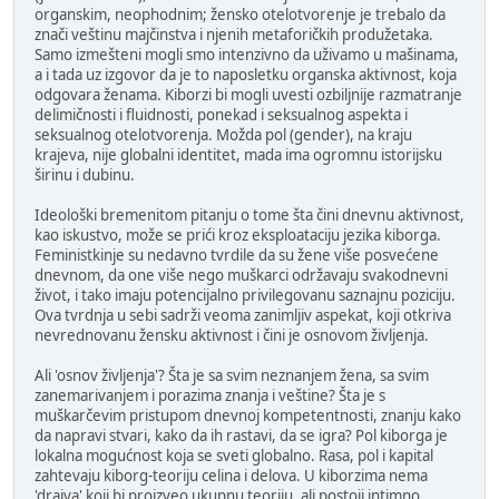
organskim, neophodnim; žensko otelotvorenje je trebalo da
znači veštinu majčinstva i njenih metaforičkih produžetaka.
Samo izmešteni mogli smo intenzivno da uživamo u mašinama,
a i tada uz izgovor da je to naposletku organska aktivnost, koja
odgovara ženama. Kiborzi bi mogli uvesti ozbiljnije razmatranje
delimičnosti i fluidnosti, ponekad i seksualnog aspekta i
seksualnog otelotvorenja. Možda pol (gender), na kraju
krajeva, nije globalni identitet, mada ima ogromnu istorijsku
širinu i dubinu.
Ideološki bremenitom pitanju o tome šta čini dnevnu aktivnost,
kao iskustvo, može se prići kroz eksploataciju jezika kiborga.
Feministkinje su nedavno tvrdile da su žene više posvećene
dnevnom, da one više nego muškarci održavaju svakodnevni
život, i tako imaju potencijalno privilegovanu saznajnu poziciju.
Ova tvrdnja u sebi sadrži veoma zanimljiv aspekat, koji otkriva
nevrednovanu žensku aktivnost i čini je osnovom življenja.
Ali 'osnov življenja'? Šta je sa svim neznanjem žena, sa svim
zanemarivanjem i porazima znanja i veštine? Šta je s
muškarčevim pristupom dnevnoj kompetentnosti, znanju kako
da napravi stvari, kako da ih rastavi, da se igra? Pol kiborga je
lokalna mogućnost koja se sveti globalno. Rasa, pol i kapital
zahtevaju kiborg-teoriju celina i delova. U kiborzima nema
'drajva' koji bi proizveo ukupnu teoriju, ali postoji intimno