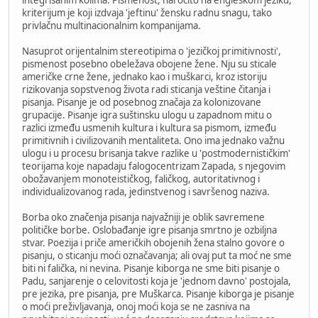
kriterijum je koji izdvaja 'jeftinu' žensku radnu snagu, tako
privlačnu multinacionalnim kompanijama.
Nasuprot orijentalnim stereotipima o 'jezičkoj primitivnosti',
pismenost posebno obeležava obojene žene. Nju su sticale
američke crne žene, jednako kao i muškarci, kroz istoriju
rizikovanja sopstvenog života radi sticanja veštine čitanja i
pisanja. Pisanje je od posebnog značaja za kolonizovane
grupacije. Pisanje igra suštinsku ulogu u zapadnom mitu o
razlici između usmenih kultura i kultura sa pismom, između
primitivnih i civilizovanih mentaliteta. Ono ima jednako važnu
ulogu i u procesu brisanja takve razlike u 'postmodernističkim'
teorijama koje napadaju falogocentrizam Zapada, s njegovim
obožavanjem monoteističkog, faličkog, autoritativnog i
individualizovanog rada, jedinstvenog i savršenog naziva.
Borba oko značenja pisanja najvažniji je oblik savremene
političke borbe. Oslobađanje igre pisanja smrtno je ozbiljna
stvar. Poezija i priče američkih obojenih žena stalno govore o
pisanju, o sticanju moći označavanja; ali ovaj put ta moć ne sme
biti ni falička, ni nevina. Pisanje kiborga ne sme biti pisanje o
Padu, sanjarenje o celovitosti koja je 'jednom davno' postojala,
pre jezika, pre pisanja, pre Muškarca. Pisanje kiborga je pisanje
o moći preživljavanja, onoj moći koja se ne zasniva na