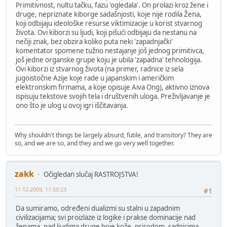
Primitivnost, nultu tačku, fazu 'ogledala'. On prolazi kroz žene i
druge, nepriznate kiborge sadašnjosti, koje nije rodila Žena,
koji odbijaju ideološke resurse viktimizacije u korist stvarnog
života. Ovi kiborzi su ljudi, koji pišući odbijaju da nestanu na
nečiji znak, bez obzira koliko puta neki 'zapadnjački'
komentator spomene tužno nestajanje još jednog primitivca,
još jedne organske grupe koju je ubila 'zapadna' tehnologija.
Ovi kiborzi iz stvarnog života (na primer, radnice iz sela
jugoistočne Azije koje rade u japanskim i američkim
elektronskim firmama, a koje opisuje Aiva Ong), aktivno iznova
ispisuju tekstove svojih tela i društvenih uloga. Preživljavanje je
ono što je ulog u ovoj igri iščitavanja.
Why shouldn't things be largely absurd, futile, and transitory? They are
so, and we are so, and they and we go very well together.
zakk
Očigledan slučaj RASTROJSTVA!
11-12-2009, 11:50:23
#1
Da sumiramo, određeni dualizmi su stalni u zapadnim
civilizacijama; svi proizlaze iz logike i prakse dominacije nad
ženama, nad ljudima druge boje kože, prirodom, radnicima,