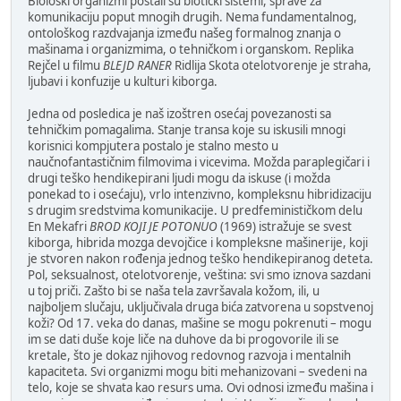
Biološki organizmi postali su biotički sistemi, sprave za
komunikaciju poput mnogih drugih. Nema fundamentalnog,
ontološkog razdvajanja između našeg formalnog znanja o
mašinama i organizmima, o tehničkom i organskom. Replika
Rejčel u filmu
BLEJD RANER
Ridlija Skota otelotvorenje je straha,
ljubavi i konfuzije u kulturi kiborga.
Jedna od posledica je naš izoštren osećaj povezanosti sa
tehničkim pomagalima. Stanje transa koje su iskusili mnogi
korisnici kompjutera postalo je stalno mesto u
naučnofantastičnim filmovima i vicevima. Možda paraplegičari i
drugi teško hendikepirani ljudi mogu da iskuse (i možda
ponekad to i osećaju), vrlo intenzivno, kompleksnu hibridizaciju
s drugim sredstvima komunikacije. U predfeminističkom delu
En Mekafri
BROD KOJI JE POTONUO
(1969) istražuje se svest
kiborga, hibrida mozga devojčice i kompleksne mašinerije, koji
je stvoren nakon rođenja jednog teško hendikepiranog deteta.
Pol, seksualnost, otelotvorenje, veština: svi smo iznova sazdani
u toj priči. Zašto bi se naša tela završavala kožom, ili, u
najboljem slučaju, uključivala druga bića zatvorena u sopstvenoj
koži? Od 17. veka do danas, mašine se mogu pokrenuti – mogu
im se dati duše koje liče na duhove da bi progovorile ili se
kretale, što je dokaz njihovog redovnog razvoja i mentalnih
kapaciteta. Svi organizmi mogu biti mehanizovani – svedeni na
telo, koje se shvata kao resurs uma. Ovi odnosi između mašina i