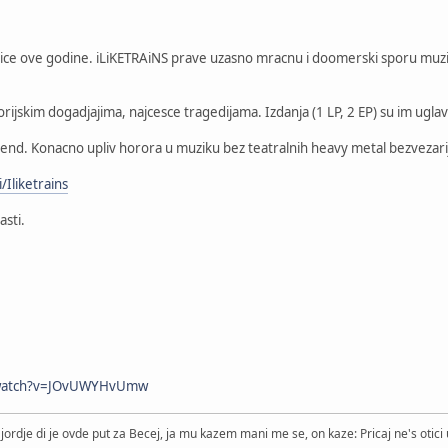
ice ove godine. iLiKETRAiNS prave uzasno mracnu i doomerski sporu muzik
storijskim dogadjajima, najcesce tragedijama. Izdanja (1 LP, 2 EP) su im ug
end. Konacno upliv horora u muziku bez teatralnih heavy metal bezvezarij
/Iliketrains
sti.
/watch?v=JOvUWYHvUmw
jordje di je ovde put za Becej, ja mu kazem mani me se, on kaze: Pricaj ne's otici u