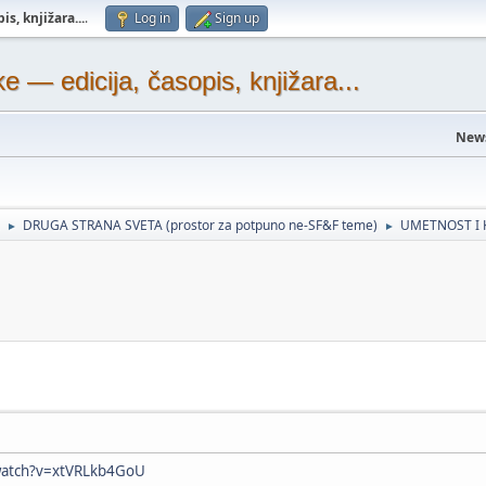
s, knjižara...
.
Log in
Sign up
— edicija, časopis, knjižara...
New
DRUGA STRANA SVETA (prostor za potpuno ne-SF&F teme)
UMETNOST I 
►
►
watch?v=xtVRLkb4GoU