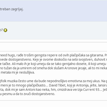
eban zagrljaj.
ro?
need hugs, rađe trošim gengsta repere od ovih plačipičaka sa gitarama. P
zvede dostojanstveno. Kejv je ovome doskočio na sebi svojstven, duhovit 
ve tačke. Ali malo ih je koji umeju da se tako genijalno dosete, ili koji um
eno tužan da ja umirem od smeha dok slušam Aronove jecaje, ali to mi nek
etala mi je neslušljiva.
ird)folk muzika često ume da bude nepodnošljivo emotivna za moj ukus. Na p
l meni je to mnogo plačipičkasto... David Tibet, koji je Antonija, jelte, lan
ta, dok mi je sam Antoni kao neka, hm, cmizdrava verzija Current 93... Jebe
u pesmu a da to zvuči dostojanstveno.