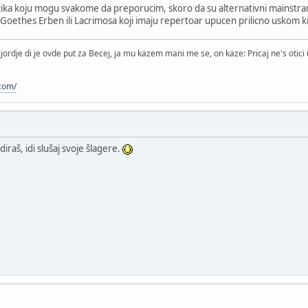
uzika koju mogu svakome da preporucim, skoro da su alternativni mainstram,
oethes Erben ili Lacrimosa koji imaju repertoar upucen prilicno uskom k
jordje di je ovde put za Becej, ja mu kazem mani me se, on kaze: Pricaj ne's otici u
.com/
aš, idi slušaj svoje šlagere.