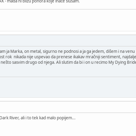
AK - mada ni blizu ponora koje inače slušam.
m ja Marka, on metal, sigurno ne podnosi a ja ga jedem, dišem i na venu 
t rok nikada nije uspevao da prenese ikakav mračniji sentiment, najdalje
 nešto sasvim drugo od njega. Ali slutim da bi i on u recimo My Dying Bri
rk River, ali i to tek kad malo popijem...