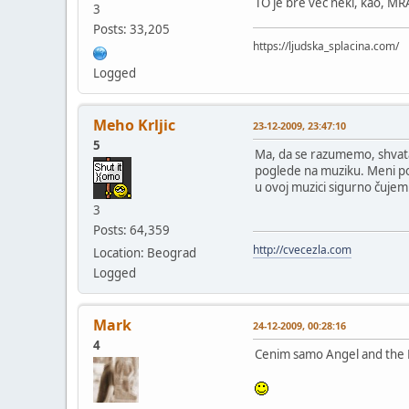
TO je bre već neki, kao, MR
3
Posts: 33,205
https://ljudska_splacina.com/
Logged
Meho Krljic
23-12-2009, 23:47:10
5
Ma, da se razumemo, shvata
poglede na muziku. Meni pos
u ovoj muzici sigurno čujem
3
Posts: 64,359
http://cvecezla.com
Location: Beograd
Logged
Mark
24-12-2009, 00:28:16
4
Cenim samo Angel and the Da