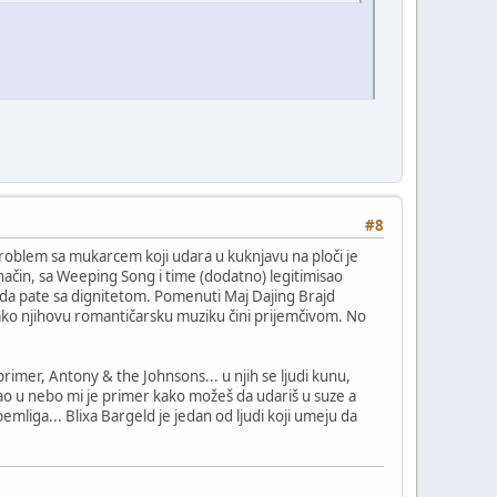
#8
roblem sa mukarcem koji udara u kuknjavu na ploči je
način, sa Weeping Song i time (dodatno) legitimisao
eju da pate sa dignitetom. Pomenuti Maj Dajing Brajd
ako njihovu romantičarsku muziku čini prijemčivom. No
rimer, Antony & the Johnsons... u njih se ljudi kunu,
sirao u nebo mi je primer kako možeš da udariš u suze a
mliga... Blixa Bargeld je jedan od ljudi koji umeju da