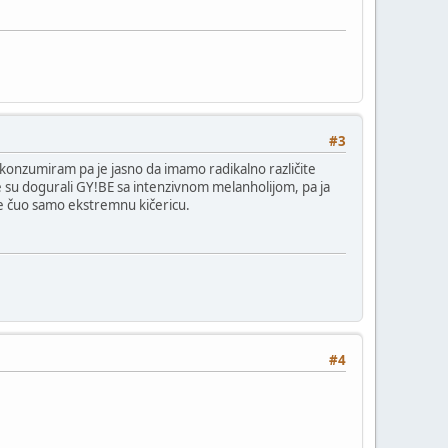
#3
konzumiram pa je jasno da imamo radikalno različite
 su dogurali GY!BE sa intenzivnom melanholijom, pa ja
de čuo samo ekstremnu kičericu.
#4