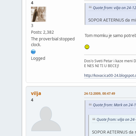
4
Quote from: vilja on 24-1
SOPOR AETERNUS da mi 
3
Posts: 2,382
Tom momku je samo potreba
The proverbial stopped
clock.
Logged
Dos'o Sveti Petar i kaze meni D
E NES NI TI U BECEJ!
http://kovacica00-24.blogspot
vilja
24-12-2009, 00:47:49
4
Quote from: Mark on 24-1
Quote from: vilja on 24
SOPOR AETERNUS da m