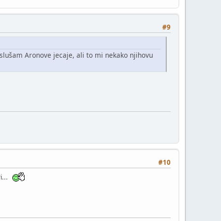
#9
lušam Aronove jecaje, ali to mi nekako njihovu
#10
vi...