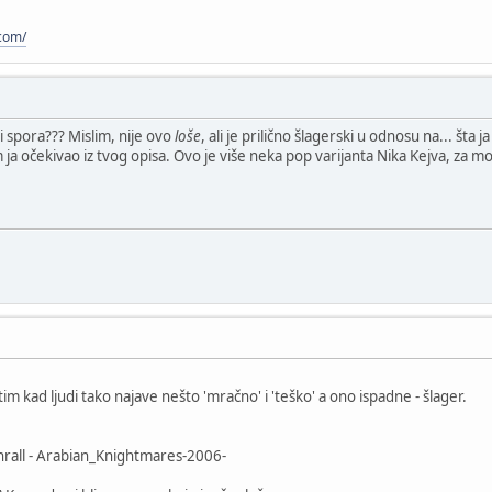
.com/
 spora??? Mislim, nije ovo
loše
, ali je prilično šlagerski u odnosu na... š
a očekivao iz tvog opisa. Ovo je više neka pop varijanta Nika Kejva, za moje
im kad ljudi tako najave nešto 'mračno' i 'teško' a ono ispadne - šlager.
hrall - Arabian_Knightmares-2006-