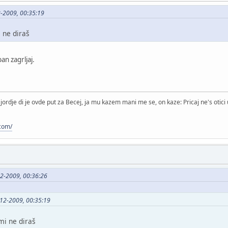
2-2009, 00:35:19
ne diraš
n zagrljaj.
jordje di je ovde put za Becej, ja mu kazem mani me se, on kaze: Pricaj ne's otici u
.com/
2-2009, 00:36:26
-12-2009, 00:35:19
i ne diraš