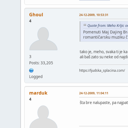
Ghoul
24-12-2009, 10:53:31
4
Quote from: Meho Krljic 
Pomenuti Maj Dajing Bra
romantičarsku muziku č
tako je, meho, svaka ti je ka
3
ali baš zato su neke od najd
Posts: 33,205
https://ljudska_splacina.com/
Logged
marduk
24-12-2009, 11:04:11
4
šta bre nalupaste, pa najpa