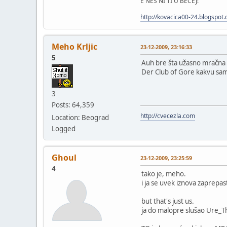
E NES NI TI U BECEJ!
http://kovacica00-24.blogspot
Meho Krljic
23-12-2009, 23:16:33
5
Auh bre šta užasno mračna i
Der Club of Gore kakvu sam j
3
Posts: 64,359
http://cvecezla.com
Location: Beograd
Logged
Ghoul
23-12-2009, 23:25:59
4
tako je, meho.
i ja se uvek iznova zaprepast
but that's just us.
ja do malopre slušao Ure_T