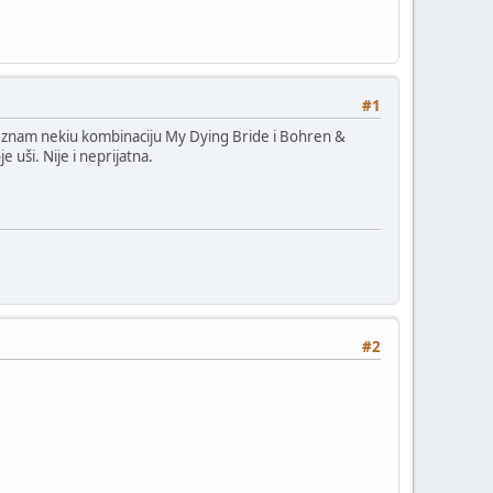
#1
ta ja znam nekiu kombinaciju My Dying Bride i Bohren &
 uši. Nije i neprijatna.
#2