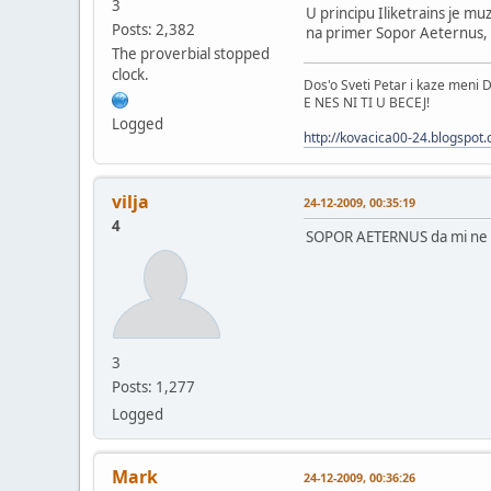
3
U principu Iliketrains je m
Posts: 2,382
na primer Sopor Aeternus, G
The proverbial stopped
clock.
Dos'o Sveti Petar i kaze meni D
E NES NI TI U BECEJ!
Logged
http://kovacica00-24.blogspot
vilja
24-12-2009, 00:35:19
4
SOPOR AETERNUS da mi ne dir
3
Posts: 1,277
Logged
Mark
24-12-2009, 00:36:26