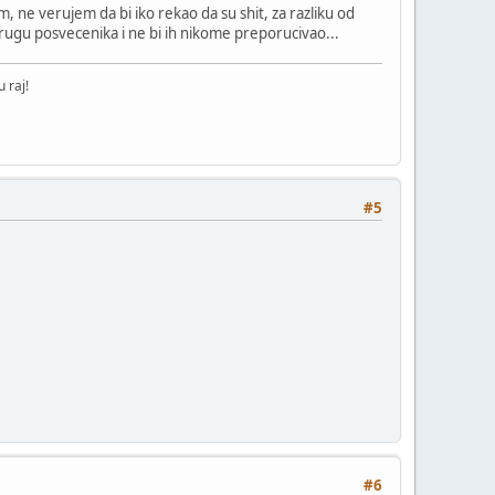
 ne verujem da bi iko rekao da su shit, za razliku od
rugu posvecenika i ne bi ih nikome preporucivao...
 raj!
#5
#6