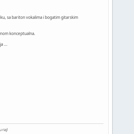
u, sa bariton vokalima i bogatim gitarskim
lavnom konceptualna.
a ...
 raj!