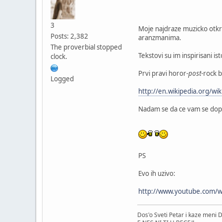
3
Moje najdraze muzicko otkr
Posts: 2,382
aranzmanima.
The proverbial stopped
Tekstovi su im inspirisani i
clock.
Prvi pravi horor
-post-
rock b
Logged
http://en.wikipedia.org/wiki
Nadam se da ce vam se dopa
PS
Evo ih uzivo:
http://www.youtube.com
Dos'o Sveti Petar i kaze meni D