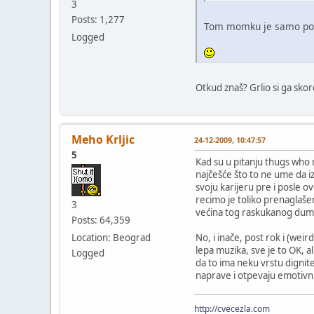
3
Posts: 1,277
Tom momku je samo potr
Logged
Otkud znaš? Grlio si ga sko
Meho Krljic
24-12-2009, 10:47:57
5
Kad su u pitanju thugs who 
najčešće što to ne ume da i
svoju karijeru pre i posle o
recimo je toliko prenaglaš
3
većina tog raskukanog dum m
Posts: 64,359
Location: Beograd
No, i inače, post rok i (we
lepa muzika, sve je to OK, a
Logged
da to ima neku vrstu dignite
naprave i otpevaju emotivn
http://cvecezla.com