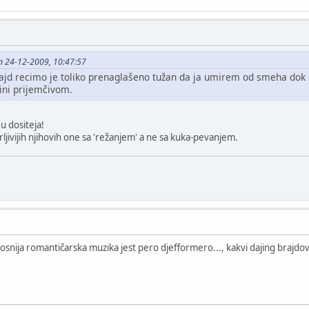
on 24-12-2009, 10:47:57
jd recimo je toliko prenaglašeno tužan da ja umirem od smeha dok s
ini prijemčivom.
 u dositeja!
irljivijih njihovih one sa 'režanjem' a ne sa kuka-pevanjem.
tosnija romantičarska muzika jest pero djefformero..., kakvi dajing brajdo