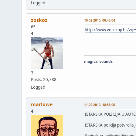
Logged
zoskoz
10-02-2010, 00:45:04
6²
http://www.vecernji.hr/vije
4
magical sounds
3
Posts: 20,788
Logged
marlowe
11-02-2010, 18:53:06
4
ISTARSKA POLICIJA U AU
ISTARSKA policija potvrdila 
Pazinski su policajci tijeko