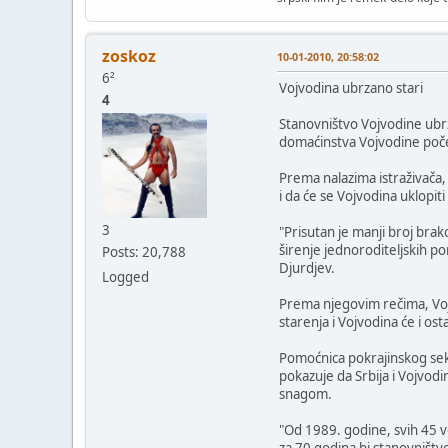
zoskoz
10-01-2010, 20:58:02
6²
Vojvodina ubrzano stari
4
Stanovništvo Vojvodine ubrz
domaćinstva Vojvodine poč
Prema nalazima istraživača,
i da će se Vojvodina uklop
3
"Prisutan je manji broj brak
širenje jednoroditeljskih p
Posts: 20,788
Djurdjev.
Logged
Prema njegovim rečima, Voj
starenja i Vojvodina će i os
Pomoćnica pokrajinskog sekre
pokazuje da Srbija i Vojvodi
snagom.
"Od 1989. godine, svih 45 v
za 70 godina bi stanovništvo