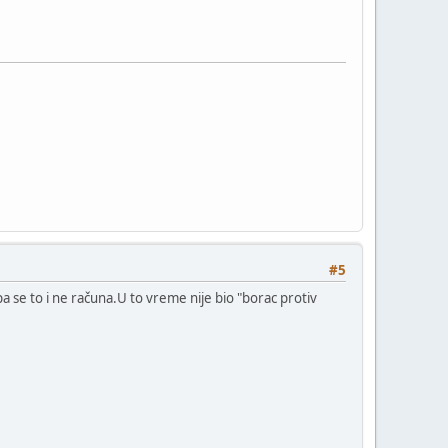
#5
a se to i ne računa.U to vreme nije bio "borac protiv