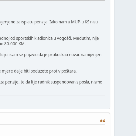
amijenjene za isplatu penzija. Iako nam u MUP-u KS nisu
ednoj od sportskih kladionica u Vogošći. Međutim, nije
obio 80.000 KM.
iciju i sam se prijavio da je prokockao novac namijenjen
ke mjere dalje biti poduzete protiv poštara.
 penzije, te da li je radnik suspendovan s posla, nismo
#4