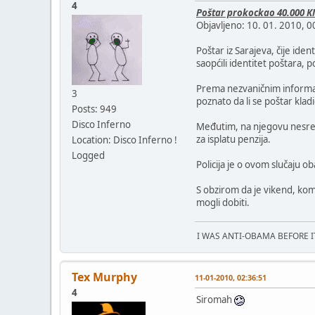
4
Poštar prokockao 40.000 KM
Objavljeno: 10. 01. 2010, 0
Poštar iz Sarajeva, čije ide
saopćili identitet poštara, p
Prema nezvaničnim informaci
3
poznato da li se poštar klad
Posts: 949
Disco Inferno
Međutim, na njegovu nesreću,
za isplatu penzija.
Location: Disco Inferno !
Logged
Policija je o ovom slučaju o
S obzirom da je vikend, kom
mogli dobiti.
I WAS ANTI-OBAMA BEFORE 
Tex Murphy
11-01-2010, 02:36:51
4
Siromah