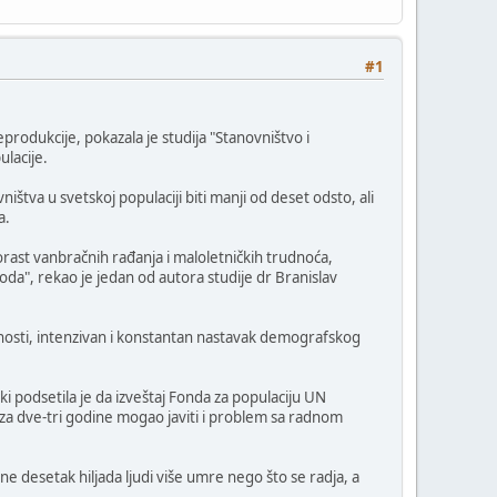
#1
produkcije, pokazala je studija "Stanovništvo i
lacije.
tva u svetskoj populaciji biti manji od deset odsto, ali
a.
porast vanbračnih rađanja i maloletničkih trudnoća,
da", rekao je jedan od autora studije dr Branislav
osti, intenzivan i konstantan nastavak demografskog
i podsetila je da izveštaj Fonda za populaciju UN
a, za dve-tri godine mogao javiti i problem sa radnom
e desetak hiljada ljudi više umre nego što se radja, a