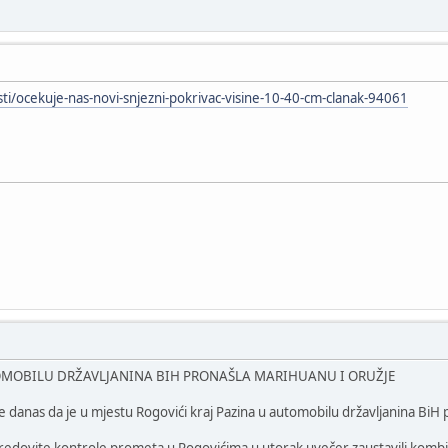
sti/ocekuje-nas-novi-snjezni-pokrivac-visine-10-40-cm-clanak-94061
TOMOBILU DRŽAVLJANINA BIH PRONAŠLA MARIHUANU I ORUŽJE
je danas da je u mjestu Rogovići kraj Pazina u automobilu državljanina BiH 
m redovite kontrole prometa u Rogovićima u utorak uvečer zaustavili kombi 