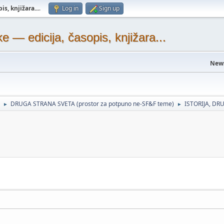
s, knjižara...
.
Log in
Sign up
— edicija, časopis, knjižara...
New
DRUGA STRANA SVETA (prostor za potpuno ne-SF&F teme)
ISTORIJA, DRU
►
►