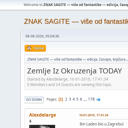
Welcome to
ZNAK SAGITE — više od fantastike — edicija, časopi
ZNAK SAGITE — više od fantastike 
08-08-2026, 05:04:36
Home
ZNAK SAGITE — više od fantastike — edicija, časopis, knjižara...
Zemlje Iz Okruzenja TODAY
Started by Alexdelarge, 10-01-2010, 17:41:34
0 Members and 24 Guests are viewing this topic.
2
3
4
5
6
...
178
Pages
1
GO DOWN
Alexdelarge
10-01-2010, 17:41:34
4
Bin Laden bio u Zagrebu!