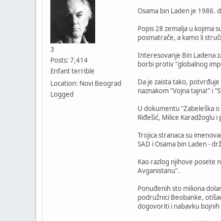
Osama bin Laden je 1986. dan
Popis 28 zemalja u kojima su
posmatrače, a kamo li struč
3
Interesovanje Bin Ladena za
Posts: 7,414
borbi protiv "globalnog imp
Enfant terrible
Da je zaista tako, potvrđuj
Location: Novi Beograd
naznakom "Vojna tajna!" i "S
Logged
U dokumentu "Zabeleška o ra
Riđešić, Milice Karadžoglu 
Trojica stranaca su imenova
SAD i Osama bin Laden - drž
Kao razlog njihove posete n
Avganistanu".
Ponuđenih sto miliona dolar
podružnici Beobanke, otišao
dogovoriti i nabavku bojnih