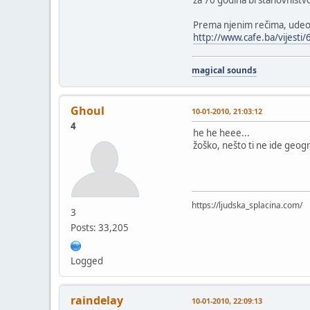
Prema njenim rečima, udeo s
http://www.cafe.ba/vijesti
magical sounds
Ghoul
10-01-2010, 21:03:12
4
he he heee...
žoško, nešto ti ne ide geogra
https://ljudska_splacina.com/
3
Posts: 33,205
Logged
raindelay
10-01-2010, 22:09:13