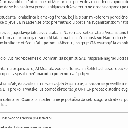
A proizvodila i u Potocima kod Mostara, ali po tvrdnjama jednog vojnog oba
 bio da se bojni otrovi prodaju isključivo državama, a ne organizacijama i po
tudenta i omladinca islamskog fronta, koji je s punim koferom porodičnog
čke ciljeve", Bin Laden se brzo premetnuo u borca na avganistanskom ratišt
lu bivše Jugoslavije bili su već utabani. Nakon završetka rata u Avganistanu 
humanitarnu organizaciju Al Kifah, na čije je čelo postavio Hamrudina Hir
o kratko te otišao u BiH, potom u Albaniju, pa ga je CIA osumnjičila za 
radio i Alžirac Abdelmežid Dohman, za kojim su SAD raspisale nagradu od t 
rnu organizaciju, Al Muafak, vodio je Tunižanin Šefik Ijadi u zagrebačk
nija je raspisala međunarodnu poternicu za Ijadijem.
i Al Muafak, delovale su u Hrvatskoj do kraja 1996, a potom se preselile u
tle BiH preko Hrvatske, uz pomoć akreditacija UNHCR prebacio stotine avga
uslimana', Osama bin Laden time je pokušao da sebi osigura strateški polož
list.
i u visokoobdarenom prelistavanju.
treba da dobije sve prve nagrade.