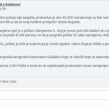
 u kladionici
0:39
ntitet policija nije saopćila, prokockao je oko 40.000 maraka koje su bile n
otvrdili su da se ovaj incident prekjučer doista dogodio.
jama riječ je o poštaru Benjaminu S., koji je novac potrošio kladeći se u j
io na jedan ili više parova, no da je pogodio poštar bi, kako saznajemo, d
 poštar je loše procijenio pa je novac izgubio, nakon čega je otišao u pol
bavijestila sarajevsko Kantonalno tužilaštvo koje će odlučiti koje će zakons
entar iz BH Pošte o tome ko će nadoknaditi prokockani novac namijenjen za
IT WAS COOL