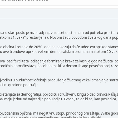
ano stari pošto je nivo radjanja za deset odsto manji od potreba proste re
etkom 21. veka" prestavljena u Novom Sadu povodom Svetskog dana popu
 globalna kretanja do 2050. godine pokazuju da će udeo evropskog stanovniš
iti u ove trendove uprkos velikim demografskim promenama tokom 20 vek
ova, pad fertiliteta, odlaganje formiranja braka za kasnije godine života, 
orodičnih domaćinstava, posebno majki sa decom i blago povećan broj razvo
vodinu u budućnosti očekuje produženje životnog veka i smanjenje smrtn
tati imigraciono područje.
tarijata za demografiju, porodicu i društvenu brigu o deci Slavica Rašajsk
na imaju jednu od najstarijih populacija u Evropi, te da bi se, kao posledic
ojvođanskih opština ima negativnu stopu prirodnog priraštaja. Svake godin
 Vojvodine moglo biti prepolovljeno", ocenila je Slavica Rašajski.