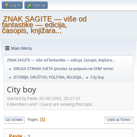
Log in
Sign up
ZNAK SAGITE — više od
fantastike — edicija,
časopis, knjižara...
Main Menu
ZNAK SAGITE — više od fantastike — edicija, časopis, knjižara...
DRUGA STRANA SVETA (prostor za potpuno ne-SF&F teme)
►
ISTORIJA, DRUŠTVO, POLITIKA, RELIGIJA...
City boy
►
►
City boy
Started by Pavle, 02-09-2003, 20:27:31
0 Members and 1 Guest are viewing this topic.
Pages
1
GO DOWN
USER ACTIONS
Pavle
5