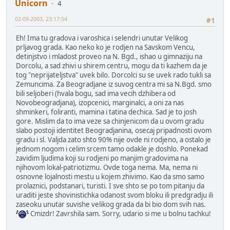
Unicorn
4
02-09-2003, 23:17:54
#1
Eh! Ima tu gradova i varoshica i selendri unutar Velikog
prljavog grada. Kao neko ko je rodjen na Savskom Vencu,
detinjstvo i mladost proveo na N. Bgd., ishao u gimnaziju na
Dorcolu, a sad zhivi u shirem centru, mogu da ti kazhem da je
tog "neprijateljstva" uvek bilo. Dorcolci su se uvek rado tukli sa
Zemuncima. Za Beogradjane iz suvog centra mi sa N.Bgd. smo
bili seljoberi (hvala bogu, sad ima vecih dzhibera od
Novobeogradjana), izopcenici, marginalci, a oni za nas
shminkeri, foliranti, mamina i tatina dechica. Sad je to josh
gore. Mislim da to ima veze sa chinjenicom da u ovom gradu
slabo postoji identitet Beogradjanina, osecaj pripadnosti ovom
gradu i sl. Valjda zato shto 90% nije ovde ni rodjeno, a ostalo je
jednom nogom i celim srcem tamo odakle je doshlo. Ponekad
zavidim ljudima koji su rodjeni po manjim gradovima na
njihovom lokal-patriotizmu. Ovde toga nema. Ma, nema ni
osnovne lojalnosti mestu u kojem zhivimo. Kao da smo samo
prolaznici, podstanari, turisti. I sve shto se po tom pitanju da
uraditi jeste shovinistichka odanost svom bloku ili predgradju ili
zaseoku unutar suvishe velikog grada da bi bio dom svih nas.
Cmizdr! Zavrshila sam. Sorry, udario si me u bolnu tachku!