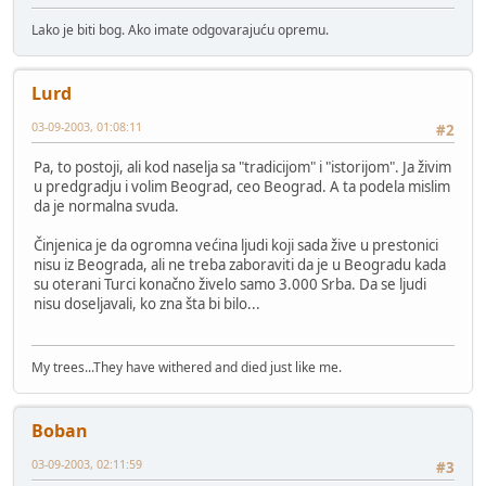
Lako je biti bog. Ako imate odgovarajuću opremu.
Lurd
03-09-2003, 01:08:11
#2
Pa, to postoji, ali kod naselja sa "tradicijom" i "istorijom". Ja živim
u predgradju i volim Beograd, ceo Beograd. A ta podela mislim
da je normalna svuda.
Činjenica je da ogromna većina ljudi koji sada žive u prestonici
nisu iz Beograda, ali ne treba zaboraviti da je u Beogradu kada
su oterani Turci konačno živelo samo 3.000 Srba. Da se ljudi
nisu doseljavali, ko zna šta bi bilo...
My trees...They have withered and died just like me.
Boban
03-09-2003, 02:11:59
#3