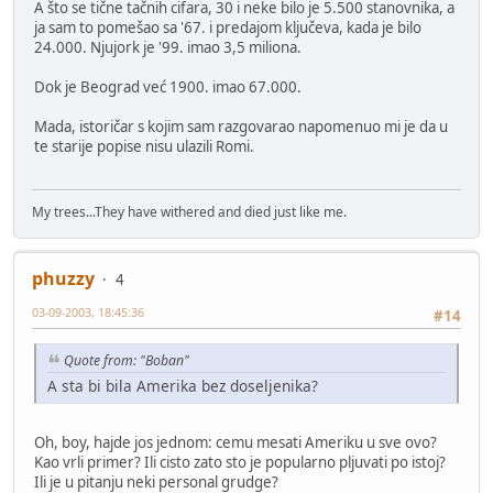
A što se tične tačnih cifara, 30 i neke bilo je 5.500 stanovnika, a
ja sam to pomešao sa '67. i predajom ključeva, kada je bilo
24.000. Njujork je '99. imao 3,5 miliona.
Dok je Beograd već 1900. imao 67.000.
Mada, istoričar s kojim sam razgovarao napomenuo mi je da u
te starije popise nisu ulazili Romi.
My trees...They have withered and died just like me.
phuzzy
4
03-09-2003, 18:45:36
#14
Quote from: "Boban"
A sta bi bila Amerika bez doseljenika?
Oh, boy, hajde jos jednom: cemu mesati Ameriku u sve ovo?
Kao vrli primer? Ili cisto zato sto je popularno pljuvati po istoj?
Ili je u pitanju neki personal grudge?