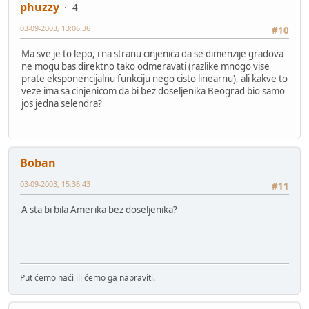
phuzzy
4
03-09-2003, 13:06:36
#10
Ma sve je to lepo, i na stranu cinjenica da se dimenzije gradova
ne mogu bas direktno tako odmeravati (razlike mnogo vise
prate eksponencijalnu funkciju nego cisto linearnu), ali kakve to
veze ima sa cinjenicom da bi bez doseljenika Beograd bio samo
jos jedna selendra?
Boban
03-09-2003, 15:36:43
#11
A sta bi bila Amerika bez doseljenika?
Put ćemo naći ili ćemo ga napraviti.