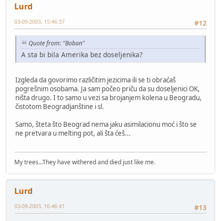
Lurd
03-09-2003, 15:46:37
#12
Quote from: "Boban"
A sta bi bila Amerika bez doseljenika?
Izgleda da govorimo različitim jezicima ili se ti obraćaš
pogrešnim osobama. Ja sam počeo priču da su doseljenici OK,
ništa drugo. I to samo u vezi sa brojanjem kolena u Beogradu,
čistotom Beogradjanštine i sl.
Samo, šteta što Beograd nema jaku asimilacionu moć i što se
ne pretvara u melting pot, ali šta ćeš...
My trees...They have withered and died just like me.
Lurd
03-09-2003, 16:46:41
#13