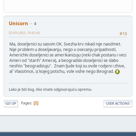
Unicorn
4
03-09-2003, 19:42:43
#15
Ma, doseljenici su sasvim OK. Svezha krv nikad nije naodmet.
Nije problem u doseljavanju, nego u osecanju pripadnosti.
Americhki doseljenici se amerikanizuju (neki chak postanu i veci
Ameri od "starih" Amera), a beogradski doseljenici se slabo
neshto "beogradizuju". Znam ljude koji su ovde rodjeni i zhive,
al` Vlasotince, iz kojeg potichu, vole vishe nego Beograd.
Lako je biti bog. Ako imate odgovarajuću opremu.
Pages
1
GO UP
USER ACTIONS