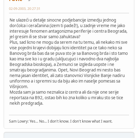
02-09-2003, 20:27:31
Ne ulazeći u detalje sinocne podjebancije izmedju jednog
dorćolca i ceračanina (izem ti padež!), u zadnje vreme me jako
interesuje fenomen antagonizma periferije i centra Beograda,
jel gresim ili se stvar samo zahuktava?
Plus, sad licno ne mogu da serem na tu temu, ali nekako mi sve
vise pojedni krajevi dobijaju licni identitet pa ce tako neko sa
Banovog brda bas da se puva sto je sa Banovog brda i sto tamo
kao ima sve ko i u gradu (ukljucujuci i navodno dva najbolja
Beogradska bioskopa), a Zemunci se izgleda uopste i ne
smatraju beogradjanima. Opet, Novi Beograd mi nesto bas
nema jasan identitet, ali zato stanovnici Visnjicke Banje nadiru
uniformno a i spremni su da biju ako im naselje pomesas sa
Višnjicom.
Mozda sam ja samo neznalica iz centra ali da nije one serije
reportaza na B92, ostao bih ko zna koliko u mraku sto se tice
nekih predgradja.
Sam Lowry: Yes... No... I don't know. I don't know what I want.