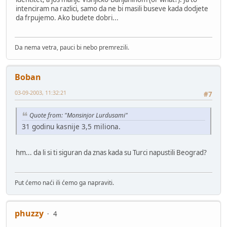
intenciram na razlici, samo da ne bi masili buseve kada dodjete
da frpujemo. Ako budete dobri...
Da nema vetra, pauci bi nebo premrezili.
Boban
03-09-2003, 11:32:21
#7
Quote from: "Monsinjor Lurdusami"
31 godinu kasnije 3,5 miliona.
hm... da li si ti siguran da znas kada su Turci napustili Beograd?
Put ćemo naći ili ćemo ga napraviti.
phuzzy
4