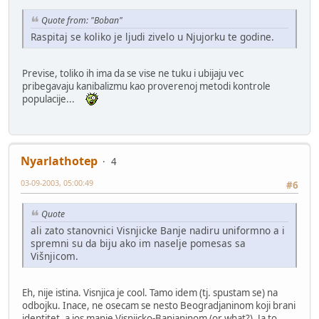
Quote from: "Boban"
Raspitaj se koliko je ljudi zivelo u Njujorku te godine.
Previse, toliko ih ima da se vise ne tuku i ubijaju vec
pribegavaju kanibalizmu kao proverenoj metodi kontrole
populacije...
Nyarlathotep
4
03-09-2003, 05:00:49
#6
Quote
ali zato stanovnici Visnjicke Banje nadiru uniformno a i
spremni su da biju ako im naselje pomesas sa
Višnjicom.
Eh, nije istina. Visnjica je cool. Tamo idem (tj. spustam se) na
odbojku. Inace, ne osecam se nesto Beogradjaninom koji brani
identitet, a jos manje Visnjicko-Banjaninom (or what?). Ja to