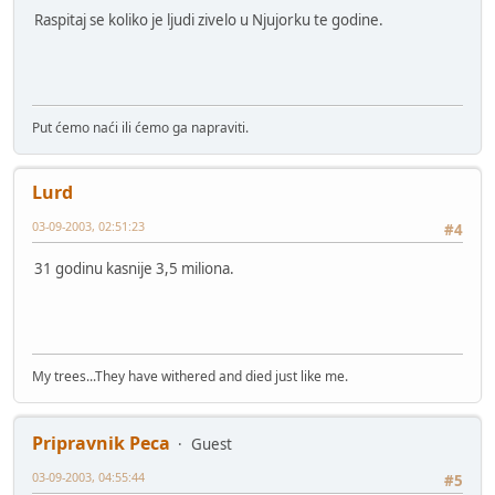
Raspitaj se koliko je ljudi zivelo u Njujorku te godine.
Put ćemo naći ili ćemo ga napraviti.
Lurd
03-09-2003, 02:51:23
#4
31 godinu kasnije 3,5 miliona.
My trees...They have withered and died just like me.
Pripravnik Peca
Guest
03-09-2003, 04:55:44
#5