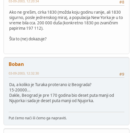
03-09-2003, 12:20:34
#8
Ako ne grešim, cirka 1830 (možda koju godinu ranije, ali 1830
sigurno, posle jedrenskog mira), a populacija New Yorka je u to
vreme bila cca. 200 000 duša (konkretno 1830 po zvaničnim
papirima 197 112).
Šta to (ne) dokazuje?
Boban
03-09-2003, 12:32:30
#9
Da, a koliko je Turaka proterano iz Beograda?
15-20000...
Dakle, Beograd je pre 170 godina bio deset puta manji od
Njujorka i sada je deset puta manji od Njujorka.
Put ćemo naći ili ćemo ga napraviti.