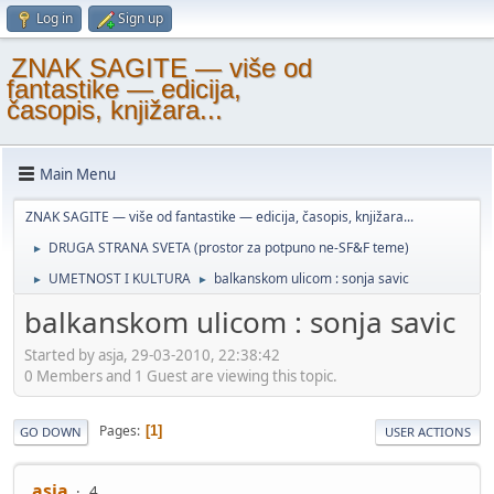
Log in
Sign up
ZNAK SAGITE — više od
fantastike — edicija,
časopis, knjižara...
Main Menu
ZNAK SAGITE — više od fantastike — edicija, časopis, knjižara...
DRUGA STRANA SVETA (prostor za potpuno ne-SF&F teme)
►
UMETNOST I KULTURA
balkanskom ulicom : sonja savic
►
►
balkanskom ulicom : sonja savic
Started by asja, 29-03-2010, 22:38:42
0 Members and 1 Guest are viewing this topic.
Pages
1
GO DOWN
USER ACTIONS
asja
4