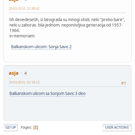
29-03-2010, 22:38:42
tih devedesetih, iz beograda su mnogi otisli, neki "preko bare",
neki u zaborav. bila jednom, neponovljiva generacija od 1957-
1966.
in memoriam:
Balkanskom ulicom: Sonja Savic 2
asja
4
30-03-2010, 03:18:23
#1
Balkanskom ulicom sa Sonjom Savic 3 deo
Pages
1
GO UP
USER ACTIONS