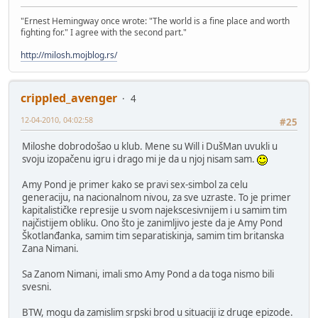
"Ernest Hemingway once wrote: "The world is a fine place and worth
fighting for." I agree with the second part."
http://milosh.mojblog.rs/
crippled_avenger
4
12-04-2010, 04:02:58
#25
Miloshe dobrodošao u klub. Mene su Will i DušMan uvukli u
svoju izopačenu igru i drago mi je da u njoj nisam sam.
Amy Pond je primer kako se pravi sex-simbol za celu
generaciju, na nacionalnom nivou, za sve uzraste. To je primer
kapitalističke represije u svom najekscesivnijem i u samim tim
najčistijem obliku. Ono što je zanimljivo jeste da je Amy Pond
Škotlanđanka, samim tim separatiskinja, samim tim britanska
Zana Nimani.
Sa Zanom Nimani, imali smo Amy Pond a da toga nismo bili
svesni.
BTW, mogu da zamislim srpski brod u situaciji iz druge epizode.