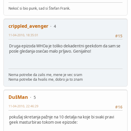
Nekoć si bio punk, sad si Štefan Frank.
crippled_avenger
4
11-04-2010, 18:35:01
#15
Druga epizoda WHOa je toliko dekadentni geekdom da sam se
posle gledanja osećao malo prljavo. Genijalno!
Nema potrebe da zalis me, mene je vec sram
Nema potrebe da hvalis me, dobro ja to znam
DušMan
5
11-04-2010, 22:46:29
#16
pokušaj skretanja pažnje na 10 detalja na koje bi svaki pravi
geek masturbirao tokom ove epizode: