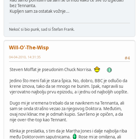
Kad samo pomislim da sam se brinuo kako će sve to izgledati
bez Tennanta.
Kupljen sam za ostatak vožnje...
Nekoć si bio punk, sad si Štefan Frank.
Will-O'-The-Wisp
04-04-2010, 14:31:35
#4
Steven Moffat je pseudonim Chuck Norrisa.
Jedino što meni fali je stara špica. No, dobro, BBC je odlučio da
krene iznova, tako da se mnogo ne bunim. Ipak, napravili su
vjerovatno najbolju prvu epizodu, a i jednu od najboljih uopšte.
Dugo mi je vremena trebalo da se naviknem na Tennanta, ali
sam se onda strašno vezao za njegovog Doktora. Međutim,
ovaj novi klinac me je odmah kupio. Savršeno je opičen, a da
nije over-the-top kao Tennant.
Klinka je preslatka, s tim da je Martha Jones i dalje najbolja riba
među Doktorovim saputnicama.
Rose mi je omiljena, ali