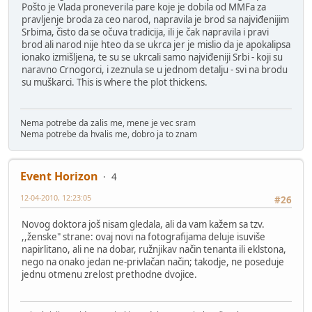
Pošto je Vlada proneverila pare koje je dobila od MMFa za
pravljenje broda za ceo narod, napravila je brod sa najviđenijim
Srbima, čisto da se očuva tradicija, ili je čak napravila i pravi
brod ali narod nije hteo da se ukrca jer je mislio da je apokalipsa
ionako izmišljena, te su se ukrcali samo najviđeniji Srbi - koji su
naravno Crnogorci, i zeznula se u jednom detalju - svi na brodu
su muškarci. This is where the plot thickens.
Nema potrebe da zalis me, mene je vec sram
Nema potrebe da hvalis me, dobro ja to znam
Event Horizon
4
12-04-2010, 12:23:05
#26
Novog doktora još nisam gledala, ali da vam kažem sa tzv.
,,ženske" strane: ovaj novi na fotografijama deluje isuviše
napirlitano, ali ne na dobar, ružnjikav način tenanta ili eklstona,
nego na onako jedan ne-privlačan način; takodje, ne poseduje
jednu otmenu zrelost prethodne dvojice.