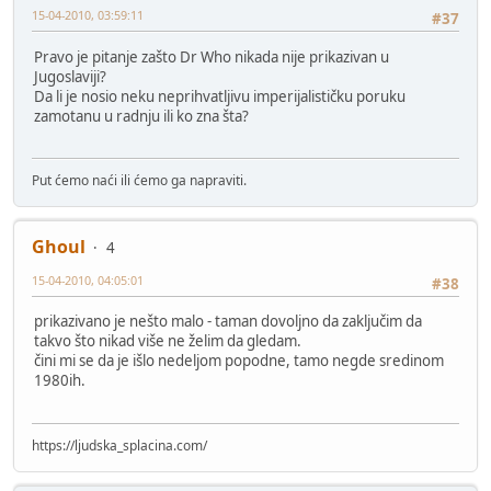
15-04-2010, 03:59:11
#37
Pravo je pitanje zašto Dr Who nikada nije prikazivan u
Jugoslaviji?
Da li je nosio neku neprihvatljivu imperijalističku poruku
zamotanu u radnju ili ko zna šta?
Put ćemo naći ili ćemo ga napraviti.
Ghoul
4
15-04-2010, 04:05:01
#38
prikazivano je nešto malo - taman dovoljno da zaključim da
takvo što nikad više ne želim da gledam.
čini mi se da je išlo nedeljom popodne, tamo negde sredinom
1980ih.
https://ljudska_splacina.com/