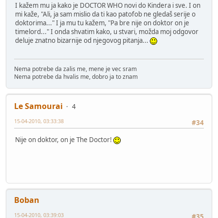
I kažem mu ja kako je DOCTOR WHO novi do Kindera i sve. I on
mi kaže, "Ali, ja sam mislio da ti kao patofob ne gledaš serije o
doktorima..." I ja mu tu kažem, "Pa bre nije on doktor on je
timelord..." I onda shvatim kako, u stvari, možda moj odgovor
deluje znatno bizarnije od njegovog pitanja...
Nema potrebe da zalis me, mene je vec sram
Nema potrebe da hvalis me, dobro ja to znam
Le Samourai
4
15-04-2010, 03:33:38
#34
Nije on doktor, on je The Doctor!
Boban
15-04-2010, 03:39:03
#35