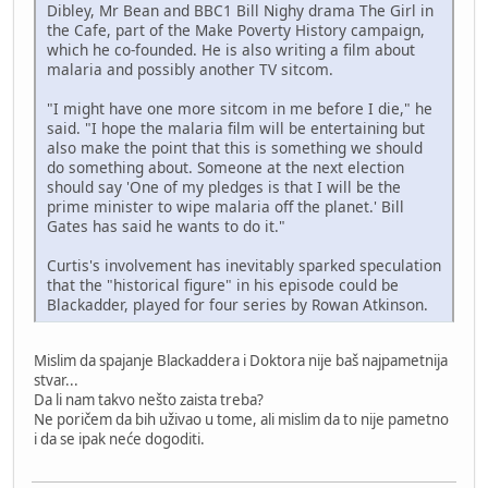
Dibley, Mr Bean and BBC1 Bill Nighy drama The Girl in
the Cafe, part of the Make Poverty History campaign,
which he co-founded. He is also writing a film about
malaria and possibly another TV sitcom.
"I might have one more sitcom in me before I die," he
said. "I hope the malaria film will be entertaining but
also make the point that this is something we should
do something about. Someone at the next election
should say 'One of my pledges is that I will be the
prime minister to wipe malaria off the planet.' Bill
Gates has said he wants to do it."
Curtis's involvement has inevitably sparked speculation
that the "historical figure" in his episode could be
Blackadder, played for four series by Rowan Atkinson.
Mislim da spajanje Blackaddera i Doktora nije baš najpametnija
stvar...
Da li nam takvo nešto zaista treba?
Ne poričem da bih uživao u tome, ali mislim da to nije pametno
i da se ipak neće dogoditi.