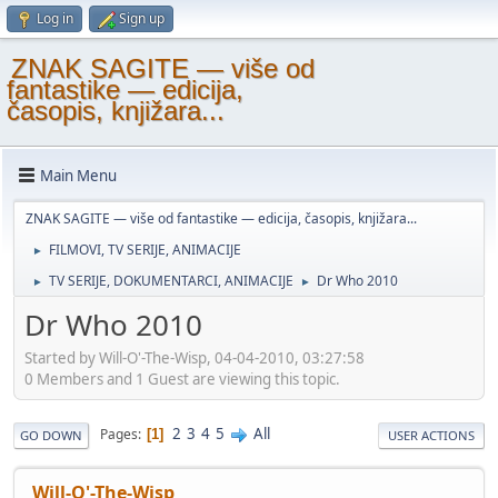
Log in
Sign up
ZNAK SAGITE — više od
fantastike — edicija,
časopis, knjižara...
Main Menu
ZNAK SAGITE — više od fantastike — edicija, časopis, knjižara...
FILMOVI, TV SERIJE, ANIMACIJE
►
TV SERIJE, DOKUMENTARCI, ANIMACIJE
Dr Who 2010
►
►
Dr Who 2010
Started by Will-O'-The-Wisp, 04-04-2010, 03:27:58
0 Members and 1 Guest are viewing this topic.
2
3
4
5
All
Pages
1
GO DOWN
USER ACTIONS
Will-O'-The-Wisp