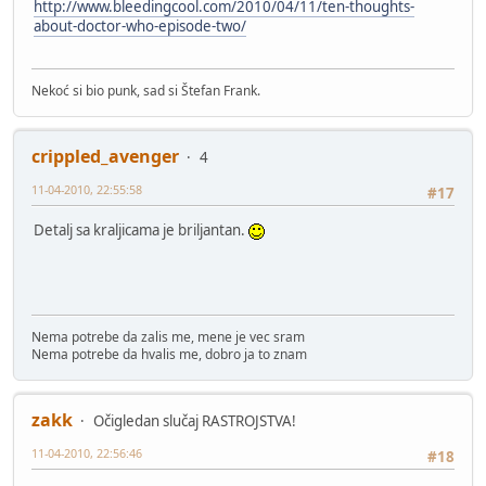
http://www.bleedingcool.com/2010/04/11/ten-thoughts-
about-doctor-who-episode-two/
Nekoć si bio punk, sad si Štefan Frank.
crippled_avenger
4
11-04-2010, 22:55:58
#17
Detalj sa kraljicama je briljantan.
Nema potrebe da zalis me, mene je vec sram
Nema potrebe da hvalis me, dobro ja to znam
zakk
Očigledan slučaj RASTROJSTVA!
11-04-2010, 22:56:46
#18