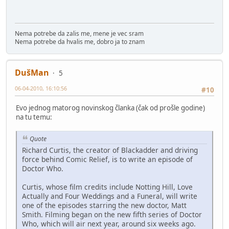
Nema potrebe da zalis me, mene je vec sram
Nema potrebe da hvalis me, dobro ja to znam
DušMan
5
06-04-2010, 16:10:56
#10
Evo jednog matorog novinskog članka (čak od prošle godine)
na tu temu:
Quote
Richard Curtis, the creator of Blackadder and driving
force behind Comic Relief, is to write an episode of
Doctor Who.
Curtis, whose film credits include Notting Hill, Love
Actually and Four Weddings and a Funeral, will write
one of the episodes starring the new doctor, Matt
Smith. Filming began on the new fifth series of Doctor
Who, which will air next year, around six weeks ago.