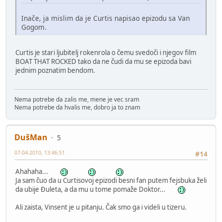
Inače, ja mislim da je Curtis napisao epizodu sa Van
Gogom.
Curtis je stari ljubitelj rokenrola o čemu svedoči i njegov film
BOAT THAT ROCKED tako da ne čudi da mu se epizoda bavi
jednim poznatim bendom.
Nema potrebe da zalis me, mene je vec sram
Nema potrebe da hvalis me, dobro ja to znam
DušMan
5
07-04-2010, 13:46:51
#14
Ahahaha...
Ja sam čuo da u Curtisovoj epizodi besni fan putem fejsbuka želi
da ubije Đuleta, a da mu u tome pomaže Doktor...
Ali zaista, Vinsent je u pitanju. Čak smo ga i videli u tizeru.