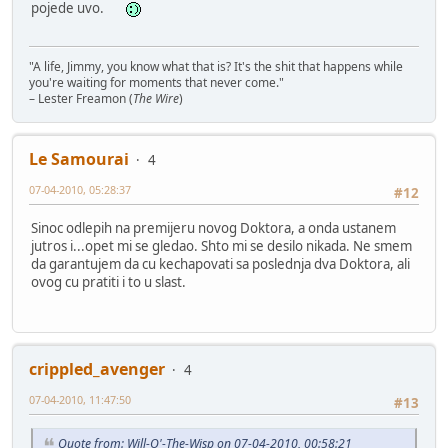
pojede uvo.
"A life, Jimmy, you know what that is? It's the shit that happens while
you're waiting for moments that never come."
– Lester Freamon (
The Wire
)
Le Samourai
4
07-04-2010, 05:28:37
#12
Sinoc odlepih na premijeru novog Doktora, a onda ustanem
jutros i...opet mi se gledao. Shto mi se desilo nikada. Ne smem
da garantujem da cu kechapovati sa poslednja dva Doktora, ali
ovog cu pratiti i to u slast.
crippled_avenger
4
07-04-2010, 11:47:50
#13
Quote from: Will-O'-The-Wisp on 07-04-2010, 00:58:21