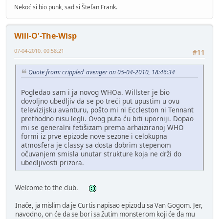
Nekoć si bio punk, sad si Štefan Frank.
Will-O'-The-Wisp
07-04-2010, 00:58:21
#11
Quote from: crippled_avenger on 05-04-2010, 18:46:34
Pogledao sam i ja novog WHOa. Willster je bio
dovoljno ubedljiv da se po treći put upustim u ovu
televizijsku avanturu, pošto mi ni Eccleston ni Tennant
prethodno nisu legli. Ovog puta ću biti uporniji. Dopao
mi se generalni fetišizam prema arhaiziranoj WHO
formi iz prve epizode nove sezone i celokupna
atmosfera je classy sa dosta dobrim stepenom
očuvanjem smisla unutar strukture koja ne drži do
ubedljivosti prizora.
Welcome to the club.
Inače, ja mislim da je Curtis napisao epizodu sa Van Gogom. Jer,
navodno, on će da se bori sa žutim monsterom koji će da mu