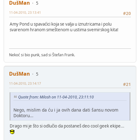
DušMan
5
11-04-2010, 23:13:41
#20
Amy Pond u spavaćici koja se valja u iznutricama i polu
svarenom hranom smeštenom u ustima svemirskog kita!
Nekoć si bio punk, sad si Štefan Frank.
DušMan
5
11-04-2010, 23:14:17
#21
Quote from: Milosh on 11-04-2010, 23:11:10
Nego, mislim da ću i ja ovih dana dati šansu novom
Doktoru...
Drago mi je što si odlučio da postaneš deo cool geek ekipe...