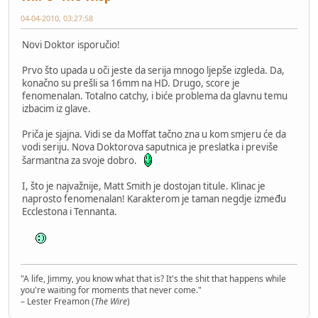
04-04-2010, 03:27:58
Novi Doktor isporučio!
Prvo što upada u oči jeste da serija mnogo ljepše izgleda. Da,
konačno su prešli sa 16mm na HD. Drugo, score je
fenomenalan. Totalno catchy, i biće problema da glavnu temu
izbacim iz glave.
Priča je sjajna. Vidi se da Moffat tačno zna u kom smjeru će da
vodi seriju. Nova Doktorova saputnica je preslatka i previše
šarmantna za svoje dobro.
I, što je najvažnije, Matt Smith je dostojan titule. Klinac je
naprosto fenomenalan! Karakterom je taman negdje između
Ecclestona i Tennanta.
"A life, Jimmy, you know what that is? It's the shit that happens while
you're waiting for moments that never come."
– Lester Freamon (
The Wire
)