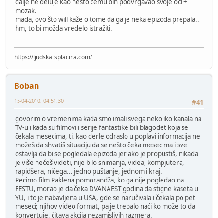
dalje ne deluje kao nešto čemu bih podvrgavao svoje oči +
mozak.
mada, ovo što will kaže o tome da ga je neka epizoda prepala...
hm, to bi možda vredelo istražiti.
https://ljudska_splacina.com/
Boban
15-04-2010, 04:51:30
#41
govorim o vremenima kada smo imali svega nekoliko kanala na
TV-u i kada su filmovi i serije fantastike bili blagodet koja se
čekala mesecima, ti, kao derle odraslo u poplavi informacija ne
možeš da shvatiš situaciju da se nešto čeka mesecima i sve
ostavlja da bi se pogledala epizoda jer ako je propustiš, nikada
je više nećeš videti, nije bilo snimanja, videa, kompjutera,
rapidšera, ničega... jedno puštanje, jednom i kraj.
Recimo film Paklena pomorandža, ko ga nije pogledao na
FESTU, morao je da čeka DVANAEST godina da stigne kaseta u
YU, i to je nabavljena u USA, gde se naručivala i čekala po pet
meseci; njihov video format, pa je trebalo naći ko može to da
konvertuje, čitava akcija nezamislivih razmera.