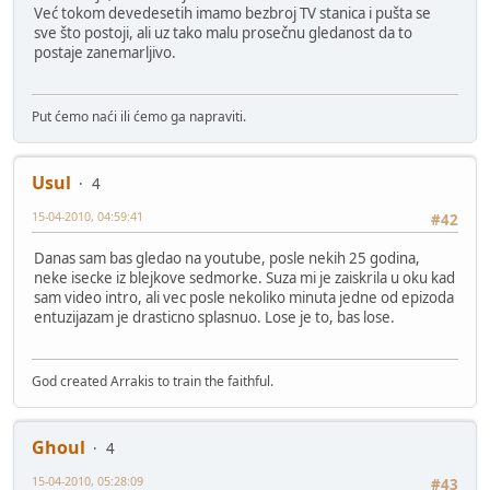
Već tokom devedesetih imamo bezbroj TV stanica i pušta se
sve što postoji, ali uz tako malu prosečnu gledanost da to
postaje zanemarljivo.
Put ćemo naći ili ćemo ga napraviti.
Usul
4
15-04-2010, 04:59:41
#42
Danas sam bas gledao na youtube, posle nekih 25 godina,
neke isecke iz blejkove sedmorke. Suza mi je zaiskrila u oku kad
sam video intro, ali vec posle nekoliko minuta jedne od epizoda
entuzijazam je drasticno splasnuo. Lose je to, bas lose.
God created Arrakis to train the faithful.
Ghoul
4
15-04-2010, 05:28:09
#43