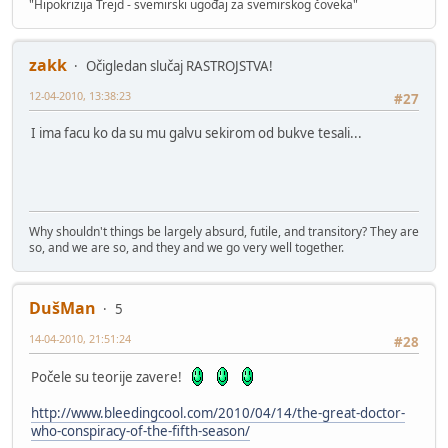
"Hipokrizija Trejd - svemirski ugođaj za svemirskog čoveka"
zakk
Očigledan slučaj RASTROJSTVA!
12-04-2010, 13:38:23
#27
I ima facu ko da su mu galvu sekirom od bukve tesali...
Why shouldn't things be largely absurd, futile, and transitory? They are
so, and we are so, and they and we go very well together.
DušMan
5
14-04-2010, 21:51:24
#28
Počele su teorije zavere!
http://www.bleedingcool.com/2010/04/14/the-great-doctor-
who-conspiracy-of-the-fifth-season/