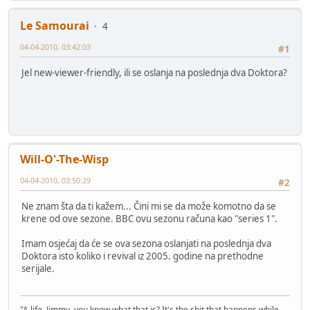
Le Samourai
4
04-04-2010, 03:42:03
#1
Jel new-viewer-friendly, ili se oslanja na poslednja dva Doktora?
Will-O'-The-Wisp
04-04-2010, 03:50:29
#2
Ne znam šta da ti kažem... Čini mi se da može komotno da se
krene od ove sezone. BBC ovu sezonu računa kao "series 1".
Imam osjećaj da će se ova sezona oslanjati na poslednja dva
Doktora isto koliko i revival iz 2005. godine na prethodne
serijale.
"A life, Jimmy, you know what that is? It's the shit that happens while