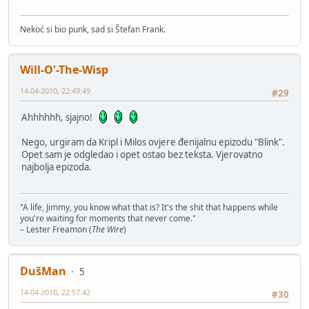
Nekoć si bio punk, sad si Štefan Frank.
Will-O'-The-Wisp
14-04-2010, 22:49:49
#29
Ahhhhhh, sjajno!
Nego, urgiram da Kripl i Milos ovjere đenijalnu epizodu "Blink".
Opet sam je odgledao i opet ostao bez teksta. Vjerovatno
najbolja epizoda.
"A life, Jimmy, you know what that is? It's the shit that happens while
you're waiting for moments that never come."
– Lester Freamon (
The Wire
)
DušMan
5
14-04-2010, 22:57:42
#30