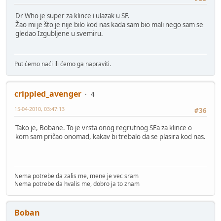
Dr Who je super za klince i ulazak u SF.
Žao mi je što je nije bilo kod nas kada sam bio mali nego sam se
gledao Izgubljene u svemiru.
Put ćemo naći ili ćemo ga napraviti.
crippled_avenger
4
15-04-2010, 03:47:13
#36
Tako je, Bobane. To je vrsta onog regrutnog SFa za klince o
kom sam pričao onomad, kakav bi trebalo da se plasira kod nas.
Nema potrebe da zalis me, mene je vec sram
Nema potrebe da hvalis me, dobro ja to znam
Boban