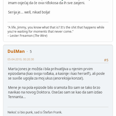
imam osjećaj da će ova riđokosa da ih sve zasjeni.
Serija je... well, nikad bolja!
"A life, Jimmy, you know what that is? It's the shit that happens while
you're waiting for moments that never come."
– Lester Freamon (
The Wire
)
DušMan
5
05-04-2010, 00:20:30
#5
Marta Jones je možda i bila prihvatljiva u njenim prvim
epizodama (kao svoja rođaka, a kasnije i kao herself), ali posle
se suviše ugojila za moj ukus (anoreksija konza!).
Mene je na pola epizode bilo sramota što sam se tako brzo
navikao na novog Doktora. Osećao sam se kao da sam izdao
Tennanta...
Nekoć si bio punk, sad si Štefan Frank.