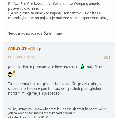
Pffff... "Blink" je keva. Jedva čekam da se Weeping angels
pojave i u ovoj sezoni.
I ja bih glasao za Blink kao najbolju Tennantovu i uopšte Dr
epizodu (iako se on pojavljuje maltene samo u sporednoj ulozi).
Nekoć si bio punk, sad si Štefan Frank.
Will-O'-The-Wisp
14-04-2010, 23:02:08
#31
Ja se uveliko pripremam za njihov povratak.
Najjači su!
To je epizoda koja me je istinski uplašila. Što je veliki plus, s
obzirom na to da ne pamtim kad sam poslednji put gledao
horor film koji me je isprepadao.
"A life, Jimmy, you know what that is? It's the shit that happens while
you're waiting for moments that never come."
– Lester Freamon (
The Wire
)