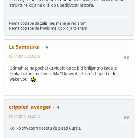
strukture koja ne drži do ubedljivosti prizora.
Nema potrebe da zalis me, mene je vec sram
Nema potrebe da hvalis me, dobro ja to znam
Le Samourai
4
06-04-2010, 03:52:09
#8
Odmah se na pochetku videlo da ce biti brilijantno kada je
klinka tokom molitve rekla "I know it's Easter, hope I didn't
wake you"
crippled_avenger
4
06-04-2010, 13:23:15
#9
Koliko shvatam desetu će pisati Curtis.