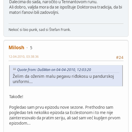
Dalecima do sada, naročito u Tennantovom runu.
Ali dobro, valjda mora da se ispoštuje Doktorova tradicija, da bi
matori fanovi bili zadovoljni.
Nekoć si bio punk, sad si Štefan Frank.
Milosh
5
12-04-2010, 03:38:36
#24
Quote from: DušMan on 04-04-2010, 12:03:20
Želim da oženim malu pegavu riđokosu u pandurskoj
uniformi...
Takođe!
Pogledao sam prvu epizodu nove sezone. Prethodno sam
pogledao tek nekoliko epizoda sa Ecclestonom i to me nije
zainteresovalo da pratim seriju, ali sad sam već kupljen prvom
epizodom...