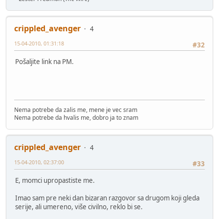
crippled_avenger
4
15-04-2010, 01:31:18
#32
Pošaljite link na PM.
Nema potrebe da zalis me, mene je vec sram
Nema potrebe da hvalis me, dobro ja to znam
crippled_avenger
4
15-04-2010, 02:37:00
#33
E, momci upropastiste me.
Imao sam pre neki dan bizaran razgovor sa drugom koji gleda
serije, ali umereno, više civilno, reklo bi se.