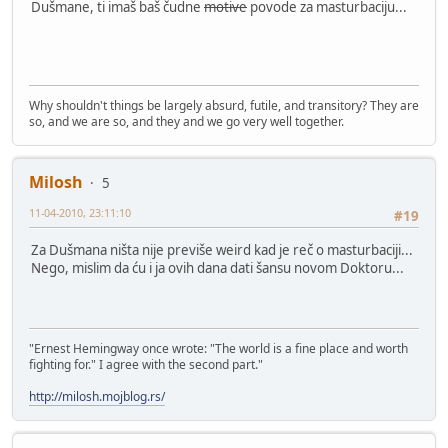
Dušmane, ti imaš baš čudne
motive
povode za masturbaciju...
Why shouldn't things be largely absurd, futile, and transitory? They are
so, and we are so, and they and we go very well together.
Milosh
5
11-04-2010, 23:11:10
#19
Za Dušmana ništa nije previše weird kad je reč o masturbaciji...
Nego, mislim da ću i ja ovih dana dati šansu novom Doktoru...
"Ernest Hemingway once wrote: "The world is a fine place and worth
fighting for." I agree with the second part."
http://milosh.mojblog.rs/