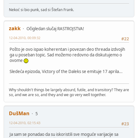
Nekoć si bio punk, sad si Štefan Frank.
zakk
Očigledan slučaj RASTROJSTVA!
12-04-2010, 00:09:32
#22
Pošto je ovo ispao koherentan i povezan deo threada izdvojih
ga u poseban topic. Sad možemo redovno da diskutujemo o
ovome
Sledeća epizoda, Victory of the Daleks se emituje 17 aprila...
Why shouldn't things be largely absurd, futile, and transitory? They are
so, and we are so, and they and we go very well together.
DušMan
5
12-04-2010, 02:15:43
#23
Ja sam se ponadao da su iskoristili sve moguće varijacije sa