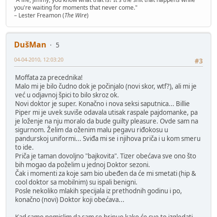
you're waiting for moments that never come."
– Lester Freamon (
The Wire
)
DušMan
5
04-04-2010, 12:03:20
#3
Moffata za precednika!
Malo mi je bilo čudno dok je počinjalo (novi skor, wtf?), ali mi je
već u odjavnoj špici to bilo skroz ok.
Novi doktor je super. Konačno i nova seksi saputnica... Billie
Piper mi je uvek suviše odavala utisak raspale pajdomanke, pa
je loženje na nju moralo da bude guilty pleasure. Ovde sam na
sigurnom. Želim da oženim malu pegavu riđokosu u
pandurskoj uniformi... Sviđa mi se i njihova priča i u kom smeru
to ide.
Priča je taman dovoljno "bajkovita". Tizer obećava sve ono što
bih mogao da poželim u jednoj Doktor sezoni.
Čak i momenti za koje sam bio ubeđen da će mi smetati (hip &
cool doktor sa mobilnim) su ispali benigni.
Posle nekoliko mlakih specijala iz prethodnih godinu i po,
konačno (novi) Doktor koji obećava...