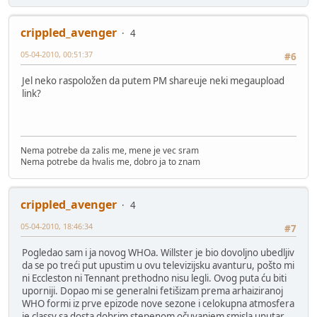
crippled_avenger
4
05-04-2010, 00:51:37
#6
Jel neko raspoložen da putem PM shareuje neki megaupload
link?
Nema potrebe da zalis me, mene je vec sram
Nema potrebe da hvalis me, dobro ja to znam
crippled_avenger
4
05-04-2010, 18:46:34
#7
Pogledao sam i ja novog WHOa. Willster je bio dovoljno ubedljiv
da se po treći put upustim u ovu televizijsku avanturu, pošto mi
ni Eccleston ni Tennant prethodno nisu legli. Ovog puta ću biti
uporniji. Dopao mi se generalni fetišizam prema arhaiziranoj
WHO formi iz prve epizode nove sezone i celokupna atmosfera
je classy sa dosta dobrim stepenom očuvanjem smisla unutar