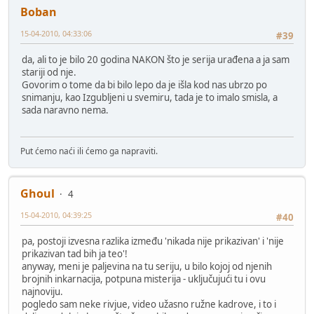
Boban
15-04-2010, 04:33:06
#39
da, ali to je bilo 20 godina NAKON što je serija urađena a ja sam
stariji od nje.
Govorim o tome da bi bilo lepo da je išla kod nas ubrzo po
snimanju, kao Izgubljeni u svemiru, tada je to imalo smisla, a
sada naravno nema.
Put ćemo naći ili ćemo ga napraviti.
Ghoul
4
15-04-2010, 04:39:25
#40
pa, postoji izvesna razlika između 'nikada nije prikazivan' i 'nije
prikazivan tad bih ja teo'!
anyway, meni je paljevina na tu seriju, u bilo kojoj od njenih
brojnih inkarnacija, potpuna misterija - uključujući tu i ovu
najnoviju.
pogledo sam neke rivjue, video užasno ružne kadrove, i to i