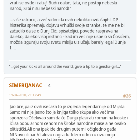
vrati se ovde i ratuj! Budi realan, tata, ne postoji nebeski
narod, Srbi nisu nebeski narod!"
...više uskoro, a već vidim da ovih nekoliko ovdašnjih LDP
histerika spremaju dojavu vrhuški svoje stranke, te me ne bi
začudilo da se o Dunji Ilić, spisateljici, povede rasprava na
daleko, daleko višoj instanci - kad im već nije uspelo sa Ćosićem,
možda izguraju svoju svetu misiju u slučaju barely legal Dunje
I....
"...get your kicks all around the world, give a tip to a geisha-girl..."
SIMERIJANAC
4
19-04-2010, 21:17:49
#26
Jao bre,pa iz ovih isečaka to je izgleda legendarnije od Mijata.
Samo mi nije jasno što je knjiga tolko skupa ako već ima
sponzora.Očekivao sam da će Dunja plasirati roman na kioske i
ići sa popularnom cenom na široke narodne mase a ne ovako
elitistički.Ali ona ipak ide drugim putem i očigledno gađa
NINovu ili bar Vitalovu nagradu.Idem odma u ovu moju