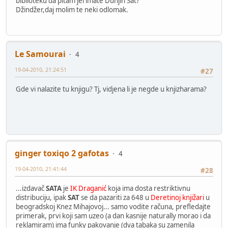
biblioteku da pitam jel imate Dunjin Sat?
Džindžer,daj molim te neki odlomak.
Le Samourai
4
19-04-2010, 21:24:51
#27
Gde vi nalazite tu knjigu? Tj, vidjena li je negde u knjizharama?
ginger toxiqo 2 gafotas
4
19-04-2010, 21:41:44
#28
...izdavač
SATA
je
IK Draganić
koja ima dosta restriktivnu
distribuciju, ipak
SAT
se da pazariti za 648 u
Deretinoj knjižari
u
beogradskoj Knez Mihajovoj... samo vodite računa, prefledajte
primerak, prvi koji sam uzeo (a dan kasnije naturally morao i da
reklamiram) ima funky pakovanje (dva tabaka su zamenila