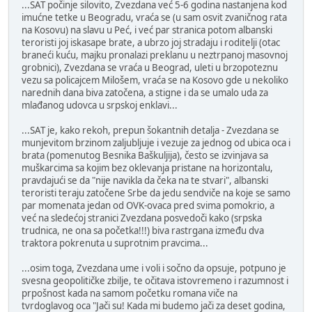
...SAT počinje silovito, Zvezdana već 5-6 godina nastanjena kod
imućne tetke u Beogradu, vraća se (u sam osvit zvaničnog rata
na Kosovu) na slavu u Peć, i već par stranica potom albanski
teroristi joj iskasape brate, a ubrzo joj stradaju i roditelji (otac
braneći kuću, majku pronalazi preklanu u neztrpanoj masovnoj
grobnici), Zvezdana se vraća u Beograd, uleti u brzopoteznu
vezu sa policajcem Milošem, vraća se na Kosovo gde u nekoliko
narednih dana biva zatočena, a stigne i da se umalo uda za
mlađanog udovca u srpskoj enklavi...
...SAT je, kako rekoh, prepun šokantnih detalja - Zvezdana se
munjevitom brzinom zaljubljuje i vezuje za jednog od ubica oca i
brata (pomenutog Besnika Baškuljija), često se izvinjava sa
muškarcima sa kojim bez oklevanja pristane na horizontalu,
pravdajući se da "nije navikla da čeka na te stvari", albanski
teroristi teraju zatočene Srbe da jedu sendviče na koje se samo
par momenata jedan od OVK-ovaca pred svima pomokrio, a
već na sledećoj stranici Zvezdana posvedoči kako (srpska
trudnica, ne ona sa početka!!!) biva rastrgana između dva
traktora pokrenuta u suprotnim pravcima...
...osim toga, Zvezdana ume i voli i sočno da opsuje, potpuno je
svesna geopolitičke zbilje, te očitava istovremeno i razumnost i
prpošnost kada na samom početku romana viče na
tvrdoglavog oca "Jači su! Kada mi budemo jači za deset godina,