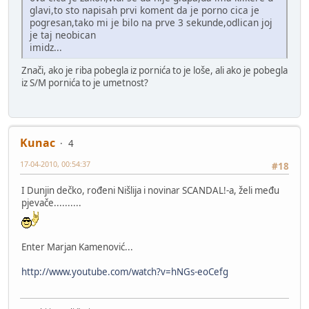
glavi,to sto napisah prvi koment da je porno cica je
pogresan,tako mi je bilo na prve 3 sekunde,odlican joj
je taj neobican
imidz...
Znači, ako je riba pobegla iz pornića to je loše, ali ako je pobegla
iz S/M pornića to je umetnost?
Kunac
4
17-04-2010, 00:54:37
#18
I Dunjin dečko, rođeni Nišlija i novinar SCANDAL!-a, želi među
pjevače..........
Enter Marjan Kamenović...
http://www.youtube.com/watch?v=hNGs-eoCefg