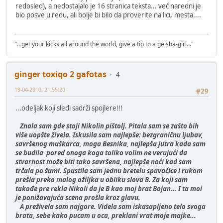
redosled), a nedostajalo je 16 stranica teksta... već naredni je
bio posve u redu, ali bolje bi bilo da proverite na licu mesta....
"...get your kicks all around the world, give a tip to a geisha-girl..."
ginger toxiqo 2 gafotas
4
19-04-2010, 21:55:20
#29
...odeljak koji sledi sadrži spojlere!!!
Znala sam gde stoji Nikolin pištolj. Pitala sam se zašto bih
više uopšte živela. Iskusila sam najlepše: bezgraničnu ljubav,
savršenog muškarca, moga Besnika, najlepša jutra kada sam
se budila pored onoga koga toliko volim ne verujući da
stvarnost može biti tako savršena, najlepše noći kad sam
trčala po šumi. Spustila sam jednu bretelu spavaćice i rukom
prešla preko malog ožiljka u obliku slova B. Za koji sam
takođe pre rekla Nikoli da je B kao moj brat Bojan... I ta moi
je ponižavajuća scena prošla kroz glavu.
A preživela sam najgore. Videla sam iskasapljeno telo svoga
brata, sebe kako pucam u oca, preklani vrat moje majke...