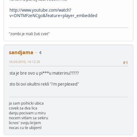
http://www.youtube.com/watch?
v=DNTMFzeNCgo&feature=player_embedded
"zombi je mali žuti cvet"
sandjama
4
16-04-2010, 14:12:26
#1
sta je bre ovo u pi***u materinu?????
sto bi ovi okultni rekli "i'm perplexed"
ja sam psihicki ubica
covek sa dva lica
danju pocivam u miru
nocem vitlam sa sekiru
licnos' svoju krijem
nocas cu te ubijem!