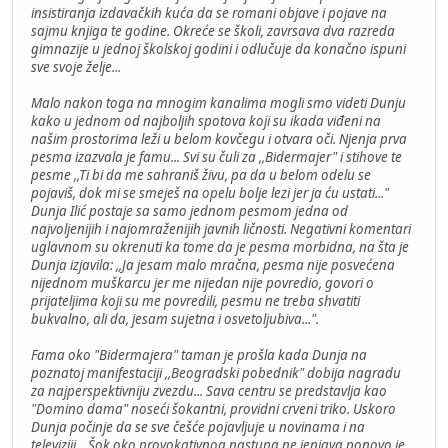
insistiranja izdavačkih kuća da se romani objave i pojave na
sajmu knjiga te godine. Okreće se školi, zavrsava dva razreda
gimnazije u jednoj školskoj godini i odlučuje da konačno ispuni
sve svoje želje...
Malo nakon toga na mnogim kanalima mogli smo videti Dunju
kako u jednom od najboljih spotova koji su ikada viđeni na
našim prostorima leži u belom kovčegu i otvara oči. Njenja prva
pesma izazvala je famu... Svi su čuli za ,,Bidermajer" i stihove te
pesme ,,Ti bi da me sahraniš živu, pa da u belom odelu se
pojaviš, dok mi se smeješ na opelu bolje lezi jer ja ću ustati..."
Dunja Ilić postaje sa samo jednom pesmom jedna od
najvoljenijih i najomraženijih javnih ličnosti. Negativni komentari
uglavnom su okrenuti ka tome da je pesma morbidna, na šta je
Dunja izjavila: ,,Ja jesam malo mračna, pesma nije posvećena
nijednom muškarcu jer me nijedan nije povredio, govori o
prijateljima koji su me povredili, pesmu ne treba shvatiti
bukvalno, ali da, jesam sujetna i osvetoljubiva...".
Fama oko "Bidermajera" taman je prošla kada Dunja na
poznatoj manifestaciji ,,Beogradski pobednik" dobija nagradu
za najperspektivniju zvezdu... Sava centru se predstavlja kao
"Domino dama" noseći šokantni, providni crveni triko. Uskoro
Dunja počinje da se sve češće pojavljuje u novinama i na
televiziji... Šok oko provokativnog nastupa ne jenjava ponovo je