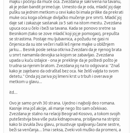
majku i počinju da muče oca. Zvezdana je sakrivena na tavanu,
ali je jedan bandit primećuje. Umesto da je oda, mladić joj daje
pušku sa jednim metkom u cevi kako bi imala prilike da prekrati
muke ocu koga očekuje divljačko mučenje pre smrti. Mladić joj
daje sat i zakazuje sastanak za 5 sati na istom mestu. Zvezdana
upuca oca u čelo i beži sa tavana. Kada se ponovo sretne sa
Besnikom (tako se zove mladić koji joj je pomogao), prepušta
se strastima. Postaje mu ljubavnica, a požudu ne gasi ni
činjenica da su iste večeri našli leš njene majke u obližnjem
jarku... Besnik posle seksa otkriva Zvezdani da je njenog brata
u smrt namamila devojka sa kojom se zabavljao. Zvezdana
upada u kuću izdajice - ona je preklinje da je poštedi pošto je
trudna sa njenim bratom. Zvezdana joj na to odgovara: "Znaš
kako je zajebano da odraštaš bez oca. Ne želiš valjda to svom
detetu." Onda joj zariva joj limeni krst u trbuh i overava je
metkom u glavu...
itd...
Ovo je samo prvih 30 strana. Ujedno i najbolji deo romana.
Kasnije ima još akcije, ali manje nego što sam očekivao.
Zvezdana je stalno na relaciji Beograd-Kosovo, a tokom svojih
putešestvija biva više puta kidnapovana, prisiljavna na striptiz
kako bi izvukla živu glavu, prisustvuje spaljivanju časne sestre,
beži sa venčanja... Ima i seksa, Zveki voli muško da promeni, a