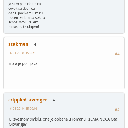
ja sam psihicki ubica
covek sa dva lica
danju pocivam u miru
nocem vitlam sa sekiru
licnos' svoju krijem
nocas cu te ubijem!
stakmen
4
16-04-2010, 15:05:49
#4
mala je pornjava
crippled_avenger
4
16-04-2010, 15:29:06
#5
U izvesnom smislu, ona je opisana u romanu KIČMA NOĆA Ota
Oltvanjija?