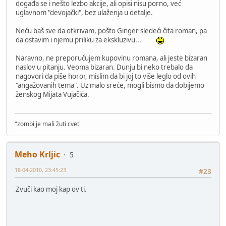
događa se i nešto lezbo akcije, ali opisi nisu porno, već
uglavnom "devojački", bez ulaženja u detalje.
Neću baš sve da otkrivam, pošto Ginger sledeći čita roman, pa
da ostavim i njemu priliku za ekskluzivu...
Naravno, ne preporučujem kupovinu romana, ali jeste bizaran
naslov u pitanju. Veoma bizaran. Dunju bi neko trebalo da
nagovori da piše horor, mislim da bi joj to više leglo od ovih
"angažovanih tema". Uz malo sreće, mogli bismo da dobijemo
ženskog Mijata Vujačića.
"zombi je mali žuti cvet"
Meho Krljic
5
18-04-2010, 23:45:23
#23
Zvuči kao moj kap ov ti.