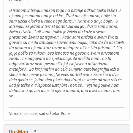
U jednom intervjuu nakon toga na pitanje odkud toliko težine u
njenim pesmama ona je rekla: ,,Život me nije mazio, bolje što
sam uzela olovku u ruke nego špric...". Naravno da je bolje... U
intervjuu ze jedan internet portal izjavila je: ,,Živela sam burno,
živim i živeću..." ali samo toliko je želela da kaže o svom
privatnom životu uz izgovor: ,, Kada sam pričala o svom životu
govorili su mi da izmišljam savremenu bajku, tako da ću nastaviti
da pevam o njemu kroz razne metafore ali ne i da pričam...". I to
joj je pošlo za rukom, ova lepotica ne govori o svom privatnom
životu i ne odgovara na spekulacije. Ali možda nam i na to
odgovori kroz neku pesmu ili njoj svojstvenu misterioznu
metaforu... Za kraj mislim da cela Dunjina autobiografija leži u
stihu jedne njene pesme: ,,Ne vidiš portret jedne žene što u dva
dela gleda se, jedan deo plače dok drugi se smeje ali oba reći će,
kad je teško a ti lepotice ustaj bre i bori se..." Njena pojava nam
definitivno govori da je to njena mantra, ona uvek ustane i bori
se...
Nekoć si bio punk, sad si Štefan Frank.
DušMan
5