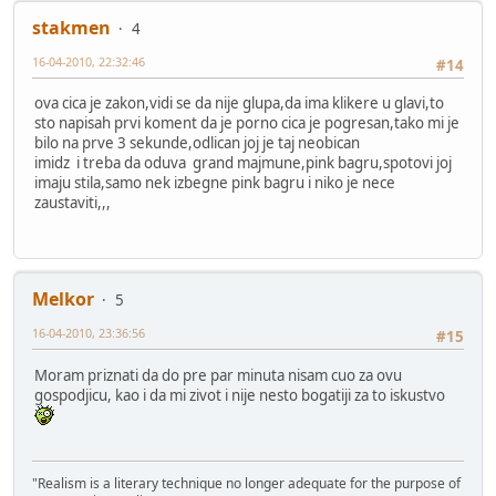
stakmen
4
16-04-2010, 22:32:46
#14
ova cica je zakon,vidi se da nije glupa,da ima klikere u glavi,to
sto napisah prvi koment da je porno cica je pogresan,tako mi je
bilo na prve 3 sekunde,odlican joj je taj neobican
imidz i treba da oduva grand majmune,pink bagru,spotovi joj
imaju stila,samo nek izbegne pink bagru i niko je nece
zaustaviti,,,
Melkor
5
16-04-2010, 23:36:56
#15
Moram priznati da do pre par minuta nisam cuo za ovu
gospodjicu, kao i da mi zivot i nije nesto bogatiji za to iskustvo
"Realism is a literary technique no longer adequate for the purpose of