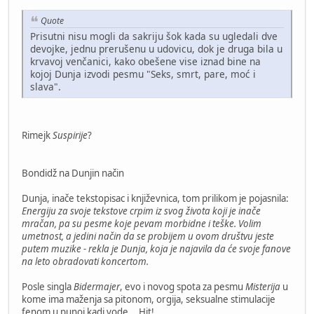
Quote
Prisutni nisu mogli da sakriju šok kada su ugledali dve
devojke, jednu prerušenu u udovicu, dok je druga bila u
krvavoj venčanici, kako obešene vise iznad bine na
kojoj Dunja izvodi pesmu "Seks, smrt, pare, moć i
slava".
Rimejk
Suspirije
?
Bondidž na Dunjin način
Dunja, inače tekstopisac i književnica, tom prilikom je pojasnila:
Energiju za svoje tekstove crpim iz svog života koji je inače
mračan, pa su pesme koje pevam morbidne i teške. Volim
umetnost, a jedini način da se probijem u ovom društvu jeste
putem muzike - rekla je Dunja, koja je najavila da će svoje fanove
na leto obradovati koncertom.
Posle singla
Bidermajer
, evo i novog spota za pesmu
Misterija
u
kome ima maženja sa pitonom, orgija, seksualne stimulacije
fenom u punoj kadi vode... Hit!