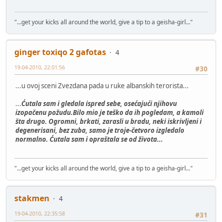
"...get your kicks all around the world, give a tip to a geisha-girl..."
ginger toxiqo 2 gafotas
4
19-04-2010, 22:01:56
#30
...u ovoj sceni Zvezdana pada u ruke albanskih terorista...
...
Ćutala sam i gledala ispred sebe, osećajući njihovu
izopačenu požudu.Bilo mio je teško da ih pogledam, a kamoli
šta drugo. Ogromni, brkati, zarasli u bradu, neki iskrivljeni i
degenerisani, bez zuba, samo je troje-četvoro izgledalo
normalno. Ćutala sam i opraštala se od života...
"...get your kicks all around the world, give a tip to a geisha-girl..."
stakmen
4
19-04-2010, 22:35:58
#31