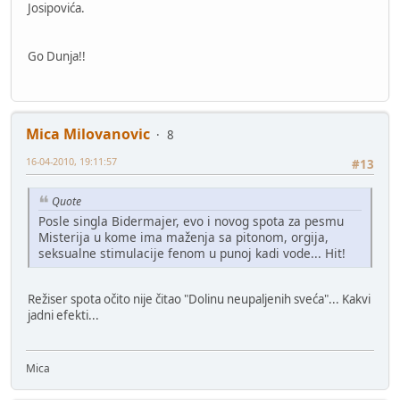
Josipovića.
Go Dunja!!
Mica Milovanovic
8
16-04-2010, 19:11:57
#13
Quote
Posle singla Bidermajer, evo i novog spota za pesmu
Misterija u kome ima maženja sa pitonom, orgija,
seksualne stimulacije fenom u punoj kadi vode... Hit!
Režiser spota očito nije čitao "Dolinu neupaljenih sveća"... Kakvi
jadni efekti...
Mica