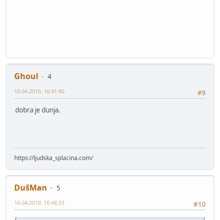
Ghoul
4
16-04-2010, 16:41:40
#9
dobra je dunja.
https://ljudska_splacina.com/
DušMan
5
16-04-2010, 16:48:33
#10