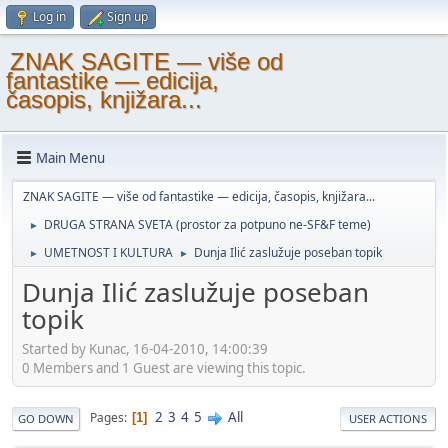
Log in
Sign up
ZNAK SAGITE — više od
fantastike — edicija,
časopis, knjižara...
Main Menu
ZNAK SAGITE — više od fantastike — edicija, časopis, knjižara...
DRUGA STRANA SVETA (prostor za potpuno ne-SF&F teme)
►
UMETNOST I KULTURA
Dunja Ilić zaslužuje poseban topik
►
►
Dunja Ilić zaslužuje poseban
topik
Started by Kunac, 16-04-2010, 14:00:39
0 Members and 1 Guest are viewing this topic.
2
3
4
5
All
Pages
1
GO DOWN
USER ACTIONS