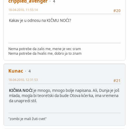
crippled_avenger
4
18-04-2010, 11:55:14
#20
Kakav je u odnosu na KIČMU NOĆI?
Nema potrebe da zalis me, mene je vec sram
Nema potrebe da hvalis me, dobro ja to znam
Kunac
4
18-04-2010, 12:31:53
#21
KIČMA NOĆI
je mnogo, mnogo bolje napisana. Ali, Dunja je još
mlada, mogla bi teoretski da bude Otova kćerka, ima vremena
da unapredi stil.
"zombi je mali žuti cvet"