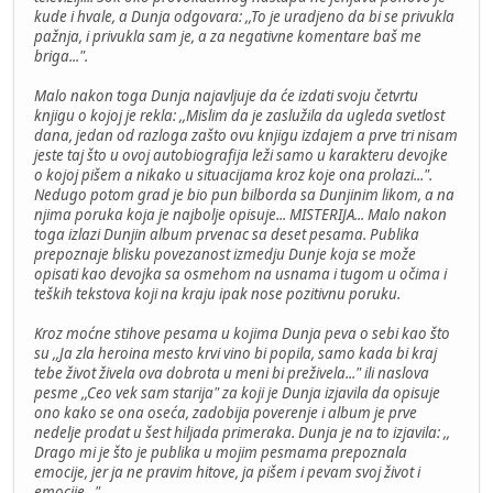
kude i hvale, a Dunja odgovara: ,,To je uradjeno da bi se privukla
pažnja, i privukla sam je, a za negativne komentare baš me
briga...".
Malo nakon toga Dunja najavljuje da će izdati svoju četvrtu
knjigu o kojoj je rekla: ,,Mislim da je zaslužila da ugleda svetlost
dana, jedan od razloga zašto ovu knjigu izdajem a prve tri nisam
jeste taj što u ovoj autobiografija leži samo u karakteru devojke
o kojoj pišem a nikako u situacijama kroz koje ona prolazi...".
Nedugo potom grad je bio pun bilborda sa Dunjinim likom, a na
njima poruka koja je najbolje opisuje... MISTERIJA... Malo nakon
toga izlazi Dunjin album prvenac sa deset pesama. Publika
prepoznaje blisku povezanost izmedju Dunje koja se može
opisati kao devojka sa osmehom na usnama i tugom u očima i
teških tekstova koji na kraju ipak nose pozitivnu poruku.
Kroz moćne stihove pesama u kojima Dunja peva o sebi kao što
su ,,Ja zla heroina mesto krvi vino bi popila, samo kada bi kraj
tebe život živela ova dobrota u meni bi preživela..." ili naslova
pesme ,,Ceo vek sam starija" za koji je Dunja izjavila da opisuje
ono kako se ona oseća, zadobija poverenje i album je prve
nedelje prodat u šest hiljada primeraka. Dunja je na to izjavila: ,,
Drago mi je što je publika u mojim pesmama prepoznala
emocije, jer ja ne pravim hitove, ja pišem i pevam svoj život i
emocije...".