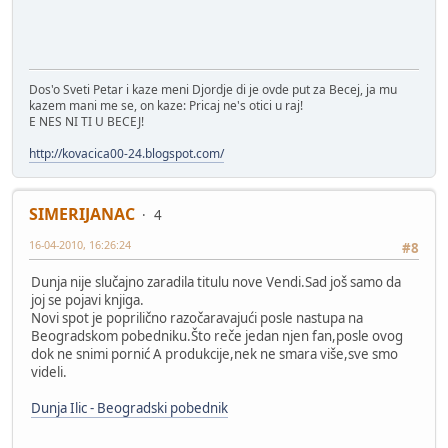
Dos'o Sveti Petar i kaze meni Djordje di je ovde put za Becej, ja mu
kazem mani me se, on kaze: Pricaj ne's otici u raj!
E NES NI TI U BECEJ!
http://kovacica00-24.blogspot.com/
SIMERIJANAC
4
16-04-2010, 16:26:24
#8
Dunja nije slučajno zaradila titulu nove Vendi.Sad još samo da
joj se pojavi knjiga.
Novi spot je poprilično razočaravajući posle nastupa na
Beogradskom pobedniku.Što reče jedan njen fan,posle ovog
dok ne snimi pornić A produkcije,nek ne smara više,sve smo
videli.
Dunja Ilic - Beogradski pobednik