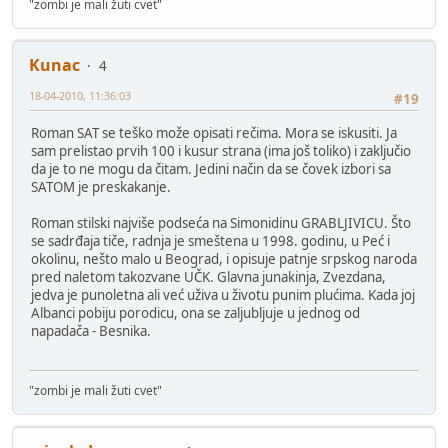
"zombi je mali žuti cvet"
Kunac
4
18-04-2010, 11:36:03
#19
Roman SAT se teško može opisati rečima. Mora se iskusiti. Ja
sam prelistao prvih 100 i kusur strana (ima još toliko) i zaključio
da je to ne mogu da čitam. Jedini način da se čovek izbori sa
SATOM je preskakanje.
Roman stilski najviše podseća na Simonidinu GRABLJIVICU. Što
se sadrđaja tiče, radnja je smeštena u 1998. godinu, u Peć i
okolinu, nešto malo u Beograd, i opisuje patnje srpskog naroda
pred naletom takozvane UČK. Glavna junakinja, Zvezdana,
jedva je punoletna ali već uživa u životu punim plućima. Kada joj
Albanci pobiju porodicu, ona se zaljubljuje u jednog od
napadača - Besnika.
"zombi je mali žuti cvet"