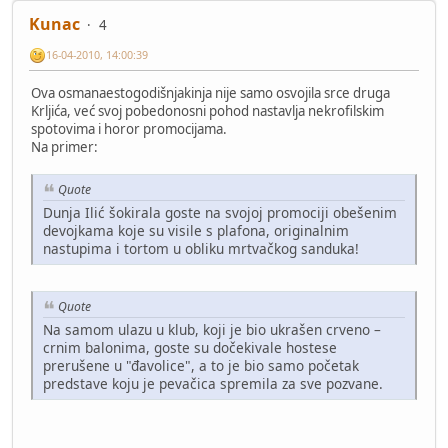
Kunac
4
16-04-2010, 14:00:39
Ova osmanaestogodišnjakinja nije samo osvojila srce druga
Krljića, već svoj pobedonosni pohod nastavlja nekrofilskim
spotovima i horor promocijama.
Na primer:
Quote
Dunja Ilić šokirala goste na svojoj promociji obešenim
devojkama koje su visile s plafona, originalnim
nastupima i tortom u obliku mrtvačkog sanduka!
Quote
Na samom ulazu u klub, koji je bio ukrašen crveno –
crnim balonima, goste su dočekivale hostese
prerušene u "đavolice", a to je bio samo početak
predstave koju je pevačica spremila za sve pozvane.