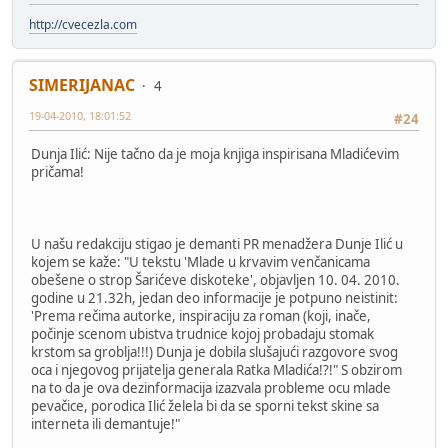
http://cvecezla.com
SIMERIJANAC
4
19-04-2010, 18:01:52
#24
Dunja Ilić: Nije tačno da je moja knjiga inspirisana Mladićevim
pričama!
U našu redakciju stigao je demanti PR menadžera Dunje Ilić u
kojem se kaže: "U tekstu 'Mlade u krvavim venčanicama
obešene o strop Šarićeve diskoteke', objavljen 10. 04. 2010.
godine u 21.32h, jedan deo informacije je potpuno neistinit:
'Prema rečima autorke, inspiraciju za roman (koji, inače,
počinje scenom ubistva trudnice kojoj probadaju stomak
krstom sa groblja!!!) Dunja je dobila slušajući razgovore svog
oca i njegovog prijatelja generala Ratka Mladića!?!" S obzirom
na to da je ova dezinformacija izazvala probleme ocu mlade
pevačice, porodica Ilić želela bi da se sporni tekst skine sa
interneta ili demantuje!"