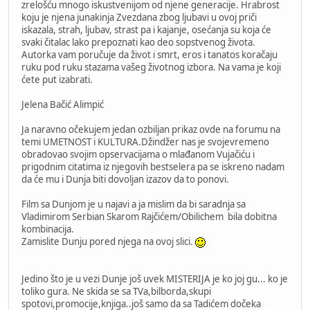
zrelošću mnogo iskustvenijom od njene generacije. Hrabrost
koju je njena junakinja Zvezdana zbog ljubavi u ovoj priči
iskazala, strah, ljubav, strast pa i kajanje, osećanja su koja će
svaki čitalac lako prepoznati kao deo sopstvenog života.
Autorka vam poručuje da život i smrt, eros i tanatos koračaju
ruku pod ruku stazama vašeg životnog izbora. Na vama je koji
ćete put izabrati.
Jelena Bačić Alimpić
Ja naravno očekujem jedan ozbiljan prikaz ovde na forumu na
temi UMETNOST i KULTURA.Džindžer nas je svojevremeno
obradovao svojim opservacijama o mlađanom Vujačiću i
prigodnim citatima iz njegovih bestselera pa se iskreno nadam
da će mu i Dunja biti dovoljan izazov da to ponovi.
Film sa Dunjom je u najavi a ja mislim da bi saradnja sa
Vladimirom Serbian Skarom Rajčićem/Obilichem bila dobitna
kombinacija.
Zamislite Dunju pored njega na ovoj slici.
Jedino što je u vezi Dunje još uvek MISTERIJA je ko joj gu... ko je
toliko gura. Ne skida se sa TVa,bilborda,skupi
spotovi,promocije,knjiga..još samo da sa Tadićem dočeka