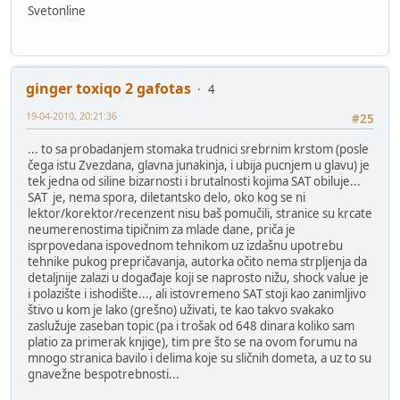
Svetonline
ginger toxiqo 2 gafotas
4
19-04-2010, 20:21:36
#25
... to sa probadanjem stomaka trudnici srebrnim krstom (posle
čega istu Zvezdana, glavna junakinja, i ubija pucnjem u glavu) je
tek jedna od siline bizarnosti i brutalnosti kojima SAT obiluje...
SAT je, nema spora, diletantsko delo, oko kog se ni
lektor/korektor/recenzent nisu baš pomučili, stranice su krcate
neumerenostima tipičnim za mlade dane, priča je
isprpovedana ispovednom tehnikom uz izdašnu upotrebu
tehnike pukog prepričavanja, autorka očito nema strpljenja da
detaljnije zalazi u događaje koji se naprosto nižu, shock value je
i polazište i ishodište..., ali istovremeno SAT stoji kao zanimljivo
štivo u kom je lako (grešno) uživati, te kao takvo svakako
zaslužuje zaseban topic (pa i trošak od 648 dinara koliko sam
platio za primerak knjige), tim pre što se na ovom forumu na
mnogo stranica bavilo i delima koje su sličnih dometa, a uz to su
gnavežne bespotrebnosti...