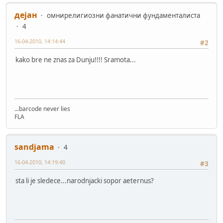
дејан
омнирелигиозни фанатични фундаменталиста
4
16-04-2010, 14:14:44
#2
kako bre ne znas za Dunju!!!! Sramota...
...barcode never lies
FLA
sandjama
4
16-04-2010, 14:19:40
#3
sta li je sledece...narodnjacki sopor aeternus?