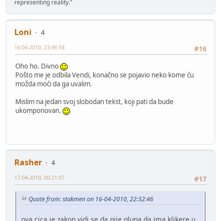
representing reality."
Loni
4
16-04-2010, 23:46:54
#16
Oho ho. Divno
Pošto me je odbila Vendi, konačno se pojavio neko kome ću
možda moći da ga uvalim.
Mislim na jedan svoj slobodan tekst, koji pati da bude
ukomponovan.
Rasher
4
17-04-2010, 00:21:07
#17
Quote from: stakmen on 16-04-2010, 22:32:46
ova cica je zakon,vidi se da nije glupa,da ima klikere u