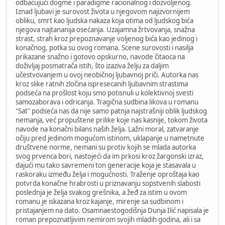
odbacujući dogme i paradigme racionalnog i dozvoljenog.
Iznad ljubavi je surovost života u njegovom najizvornijem
obliku, smrt kao ljudska nakaza koja otima od ljudskog bića
njegova najtananija osećanja. Uzajamna žrtvovanja, snažna
strast, strah kroz prepoznavanje voljenog bića kao jedinog i
konačnog, potka su ovog romana. Scene surovosti i nasilja
prikazane snažno i gotovo opskurno, navode čitaoca na
doživljaj posmatrača istih, što izaziva želju za daljim
učestvovanjem u ovoj neobičnoj ljubavnoj priči. Autorka nas
kroz slike ratnih zločina ispresecanih ljubavnim strastima
podseća na prošlost koju smo potisnuli u kolektivnoj svesti
samozaborava i odricanja. Tragična sudbina likova u romanu
"Sat" podseća nas da nije samo patnja najstrašniji oblik ljudskog
nemanja, već propuštene prilike koje nas kasnije, tokom života
navode na konačni bilans naših želja. Lažni moral, zatvaranje
očiju pred jedinom mogućom istinom, uklapanje u nametnute
društvene norme, nemani su protiv kojih se mlada autorka
svog prvenca bori, nastojeći da im prkosi kroz žargonski izraz,
dajući mu tako savremeni ton generacije koja je stasavala u
raskoraku između želja i mogućnosti. Traženje oproštaja kao
potvrda konačne hrabrosti u priznavanju sopstvenih slabosti
poslednja je želja svakog grešnika, a žeđ za istim u ovom
romanu je iskazana kroz kajanje, mirenje sa sudbinom i
pristajanjem na dato. Osamnaestogodišnja Dunja Ilić napisala je
roman prepoznatljivim nemirom svojih mladih godina, ali i sa