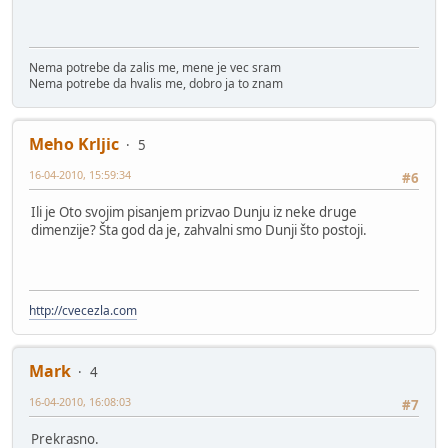
Nema potrebe da zalis me, mene je vec sram
Nema potrebe da hvalis me, dobro ja to znam
Meho Krljic
5
16-04-2010, 15:59:34
#6
Ili je Oto svojim pisanjem prizvao Dunju iz neke druge
dimenzije? Šta god da je, zahvalni smo Dunji što postoji.
http://cvecezla.com
Mark
4
16-04-2010, 16:08:03
#7
Prekrasno.