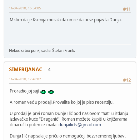
16-04-2010, 16:54:05
#11
Mislim da je Ksenija morala da umre da bi se pojavila Dunja.
Nekoć si bio punk, sad si Štefan Frank.
SIMERIJANAC
4
16-04-2010, 17:48:02
#12
Proradio joj sajt
A roman već u prodaji.Provalite ko joj je piso recenziju.
U prodaji je prvi roman Dunje Ilić pod naslovom "Sat" u izdanju
izdavačke kuće "Draganić". Roman možete kupiti u knjižarama
ili naručiti putem e-maila:
dunjailictv@gmail.com
Dunja Ilić napisala je priču o nemogućoj, bezvremenoj ljubavi,