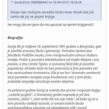
Quote from: SIMERIJANAC on 16-04-2010, 16:26:24
Dunja nije slučajno zaradila titulu nove Vendi.Sad još
samo da joj se pojavi knjiga.
Ne mogu da verujem da nisi upoznat sa njenim knjigama!!!
Biografija
Dunja Ilić je rodjena 10. septembra 1991 godine u Beogradu, gde
je završila osnovnu školu i gimnaziju. Trenutno studira dva
fakulteta: Političke nauke, smer medjunarodni odnosi i Kulturu
medija. Potiče iz porodice intelektualaca od majke Mirjane i oca
Jovana, a ima i brata Tijana. U osnovnoj školi bila je izuzetno
popularna, ali kako kaže ne kao princezica iz fine porodice već
kao neobuzdana buntovnica. Išla je na hor i dramske umetnosti
ali je paralelno razvijala svoju kreativnost i već u tom dobu
pridobila simpatije okruženja smelim idejama.
Sa petnaest godina Dunja je snimila dve pesme i napisala knjigu
,,Ludački pogled". U šesnaestoj godini napisala je još dva
romana ,,Vatra" i ,,Ima nešto što mu nije rekla", ali kako joj se u
tom periodu roditelji razvode, a romani sadrže dosta
autobiografskog odustaje od objavljivanja istih i pored