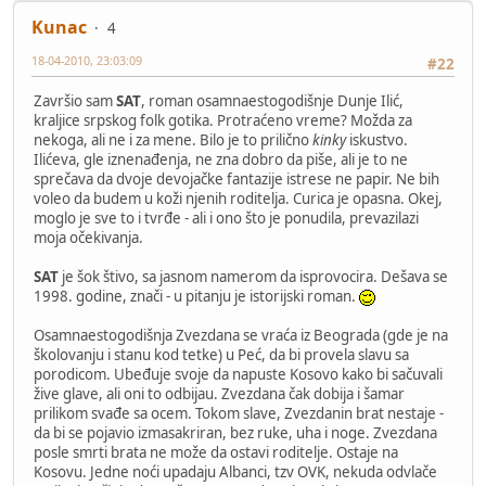
Kunac
4
18-04-2010, 23:03:09
#22
Završio sam
SAT
, roman osamnaestogodišnje Dunje Ilić,
kraljice srpskog folk gotika. Protraćeno vreme? Možda za
nekoga, ali ne i za mene. Bilo je to prilično
kinky
iskustvo.
Ilićeva, gle iznenađenja, ne zna dobro da piše, ali je to ne
sprečava da dvoje devojačke fantazije istrese ne papir. Ne bih
voleo da budem u koži njenih roditelja. Curica je opasna. Okej,
moglo je sve to i tvrđe - ali i ono što je ponudila, prevazilazi
moja očekivanja.
SAT
je šok štivo, sa jasnom namerom da isprovocira. Dešava se
1998. godine, znači - u pitanju je istorijski roman.
Osamnaestogodišnja Zvezdana se vraća iz Beograda (gde je na
školovanju i stanu kod tetke) u Peć, da bi provela slavu sa
porodicom. Ubeđuje svoje da napuste Kosovo kako bi sačuvali
žive glave, ali oni to odbijau. Zvezdana čak dobija i šamar
prilikom svađe sa ocem. Tokom slave, Zvezdanin brat nestaje -
da bi se pojavio izmasakriran, bez ruke, uha i noge. Zvezdana
posle smrti brata ne može da ostavi roditelje. Ostaje na
Kosovu. Jedne noći upadaju Albanci, tzv OVK, nekuda odvlače